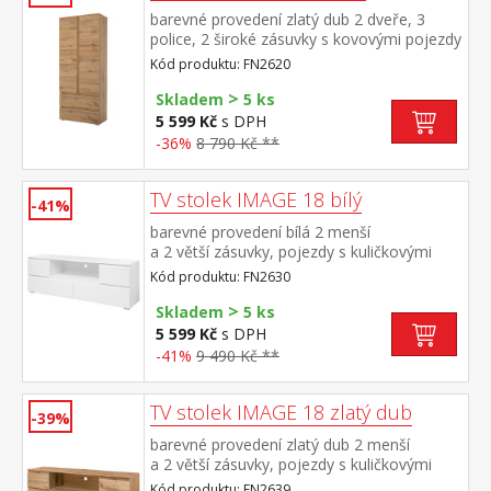
barevné provedení zlatý dub 2 dveře, 3
police, 2 široké zásuvky s kovovými pojezdy
Kód produktu: FN2620
>
Skladem
5 ks
5 599 Kč
s DPH
-36%
8 790 Kč **
TV stolek IMAGE 18 bílý
-41%
barevné provedení bílá 2 menší
a 2 větší zásuvky, pojezdy s kuličkovými
ložisky
Kód produktu: FN2630
>
Skladem
5 ks
5 599 Kč
s DPH
-41%
9 490 Kč **
TV stolek IMAGE 18 zlatý dub
-39%
barevné provedení zlatý dub 2 menší
a 2 větší zásuvky, pojezdy s kuličkovými
ložisky
Kód produktu: FN2639