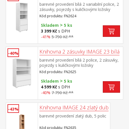
barevné provedení bílá 2 variabilní police, 2
zásuvky, pojezdy s kuličkovými ložisky
Kód produktu: FN2624
>
Skladem
5 ks
3 399 Kč
s DPH
-41%
5 790 Kč **
Knihovna 2 zásuvky IMAGE 23 bílá
-40%
barevné provedení bílá 2 police, 2 zásuvky,
pojezdy s kuličkovými ložisky
Kód produktu: FN2625
>
Skladem
5 ks
4 599 Kč
s DPH
-40%
7 790 Kč **
Knihovna IMAGE 24 zlatý dub
-43%
barevné provedení zlatý dub, 5 polic
Kód produktu: FN2635