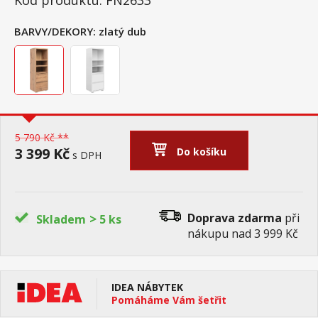
Kód produktu: FN2633
BARVY/DEKORY:
zlatý dub
5 790 Kč **
3 399 Kč
Do košíku
s DPH
>
Doprava zdarma
při
Skladem
5 ks
nákupu nad 3 999 Kč
IDEA NÁBYTEK
Pomáháme Vám šetřit