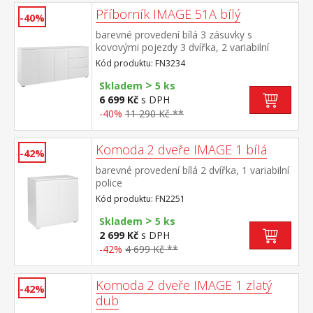
Příborník IMAGE 51A bílý
-40%
barevné provedení bílá 3 zásuvky s
kovovými pojezdy 3 dvířka, 2 variabilní
police
Kód produktu: FN3234
>
Skladem
5 ks
6 699 Kč
s DPH
-40%
11 290 Kč **
Komoda 2 dveře IMAGE 1 bílá
-42%
barevné provedení bílá 2 dvířka, 1 variabilní
police
Kód produktu: FN2251
>
Skladem
5 ks
2 699 Kč
s DPH
-42%
4 699 Kč **
Komoda 2 dveře IMAGE 1 zlatý
-42%
dub