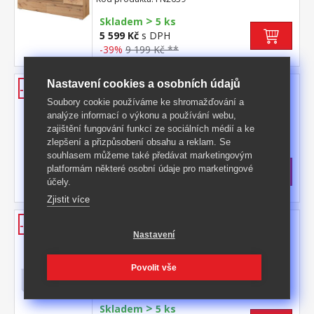
>
Skladem
5 ks
5 599 Kč
s DPH
-39%
9 199 Kč **
Komoda IMAGE 2 bílá
Nastavení cookies a osobních údajů
-43%
Soubory cookie používáme ke shromažďování a
barevné provedení bílá 1 dveře, 1 police, 3
analýze informací o výkonu a používání webu,
zásuvky s kovovými pojezdy
zajištění fungování funkcí ze sociálních médií a ke
Kód produktu: FN2252
zlepšení a přizpůsobení obsahu a reklam. Se
>
souhlasem můžeme také předávat marketingovým
Skladem
5 ks
platformám některé osobní údaje pro marketingové
3 699 Kč
s DPH
účely.
-43%
6 599 Kč **
Zjistit více
Konferenční stolek IMAGE 55A
-50%
bílý
Nastavení
barevné provedení bílá, 2 dvířka2 otevřené
Povolit vše
police
Kód produktu: FN3447
>
Skladem
5 ks