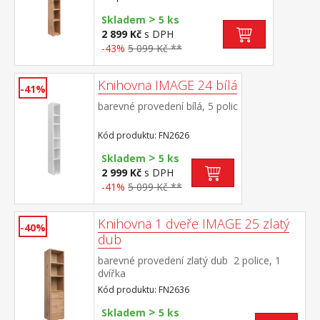
>
Skladem
5 ks
2 899 Kč
s DPH
-43%
5 099 Kč **
Knihovna IMAGE 24 bílá
-41%
barevné provedení bílá, 5 polic
Kód produktu: FN2626
>
Skladem
5 ks
2 999 Kč
s DPH
-41%
5 099 Kč **
Knihovna 1 dveře IMAGE 25 zlatý
-40%
dub
barevné provedení zlatý dub 2 police, 1
dvířka
Kód produktu: FN2636
>
Skladem
5 ks