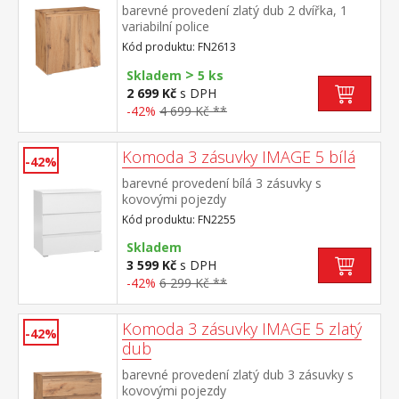
barevné provedení zlatý dub 2 dvířka, 1
variabilní police
Kód produktu: FN2613
>
Skladem
5 ks
2 699 Kč
s DPH
-42%
4 699 Kč **
Komoda 3 zásuvky IMAGE 5 bílá
-42%
barevné provedení bílá 3 zásuvky s
kovovými pojezdy
Kód produktu: FN2255
Skladem
3 599 Kč
s DPH
-42%
6 299 Kč **
Komoda 3 zásuvky IMAGE 5 zlatý
-42%
dub
barevné provedení zlatý dub 3 zásuvky s
kovovými pojezdy