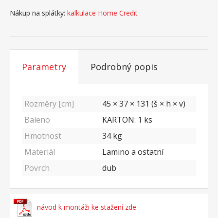
Nákup na splátky:
kalkulace Home Credit
Parametry
Podrobný popis
Rozměry [cm]
45 × 37 × 131 (š × h × v)
Baleno
KARTON: 1 ks
Hmotnost
34
kg
Materiál
Lamino a ostatní
Povrch
dub
návod k montáži ke stažení zde