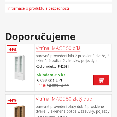
Informace o produktu a bezpečnosti
Doporučujeme
Vitrína IMAGE 50 bílá
-44%
barevné provedení bílá 2 prosklené dveře, 3
skleněné police 2 zásuvky, pojezdy s
kuličkovými ložisky záda jsou oboustranná,
Kód produktu: FN2631
možno zvolit barevné provedení bílá nebo
>
zlatý dub
Skladem
5 ks
6 699 Kč
s DPH
-44%
12 090 Kč **
Vitrína IMAGE 50 zlatý dub
-44%
barevné provedení zlatý dub 2 prosklené
dveře, 3 skleněné police 2 zásuvky, pojezdy
s kuličkovými ložisky záda jsou