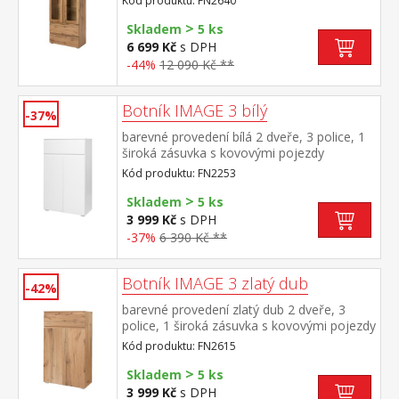
Kód produktu: FN2640
oboustranná, možno zvolit barevné
>
provedení zlatý dub nebo bílá
Skladem
5 ks
6 699 Kč
s DPH
-44%
12 090 Kč **
Botník IMAGE 3 bílý
-37%
barevné provedení bílá 2 dveře, 3 police, 1
široká zásuvka s kovovými pojezdy
Kód produktu: FN2253
>
Skladem
5 ks
3 999 Kč
s DPH
-37%
6 390 Kč **
Botník IMAGE 3 zlatý dub
-42%
barevné provedení zlatý dub 2 dveře, 3
police, 1 široká zásuvka s kovovými pojezdy
Kód produktu: FN2615
>
Skladem
5 ks
3 999 Kč
s DPH