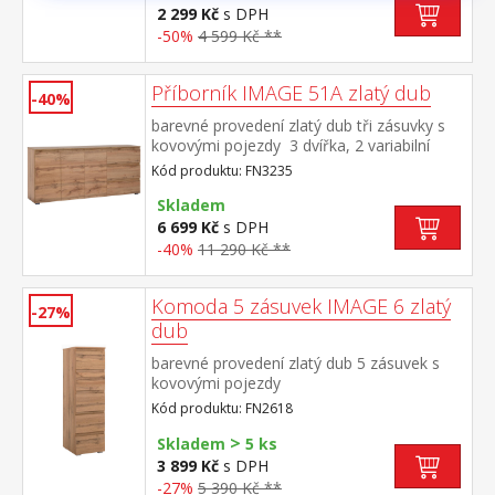
2 299 Kč
s DPH
-50%
4 599 Kč **
Příborník IMAGE 51A zlatý dub
-40%
barevné provedení zlatý dub tři zásuvky s
kovovými pojezdy 3 dvířka, 2 variabilní
police
Kód produktu: FN3235
Skladem
6 699 Kč
s DPH
-40%
11 290 Kč **
Komoda 5 zásuvek IMAGE 6 zlatý
-27%
dub
barevné provedení zlatý dub 5 zásuvek s
kovovými pojezdy
Kód produktu: FN2618
>
Skladem
5 ks
3 899 Kč
s DPH
-27%
5 390 Kč **