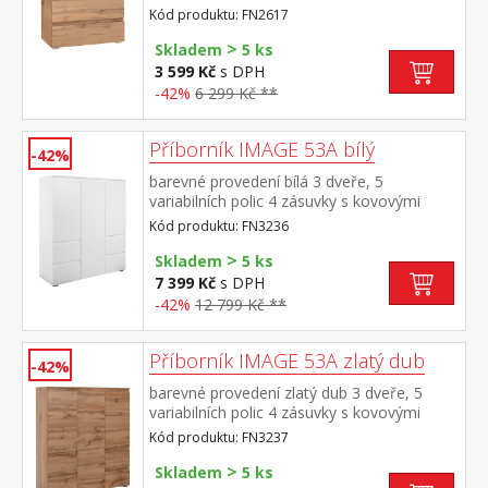
Kód produktu: FN2617
>
Skladem
5 ks
3 599 Kč
s DPH
-42%
6 299 Kč **
Příborník IMAGE 53A bílý
-42%
barevné provedení bílá 3 dveře, 5
variabilních polic 4 zásuvky s kovovými
pojezdy
Kód produktu: FN3236
>
Skladem
5 ks
7 399 Kč
s DPH
-42%
12 799 Kč **
Příborník IMAGE 53A zlatý dub
-42%
barevné provedení zlatý dub 3 dveře, 5
variabilních polic 4 zásuvky s kovovými
pojezdy
Kód produktu: FN3237
>
Skladem
5 ks