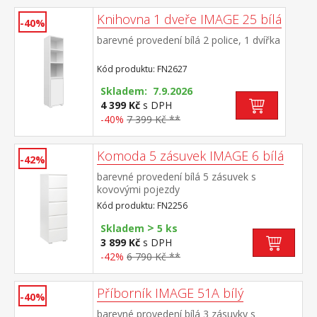
Knihovna 1 dveře IMAGE 25 bílá
-40%
barevné provedení bílá 2 police, 1 dvířka
Kód produktu: FN2627
Skladem: 7.9.2026
4 399 Kč
s DPH
-40%
7 399 Kč **
Komoda 5 zásuvek IMAGE 6 bílá
-42%
barevné provedení bílá 5 zásuvek s
kovovými pojezdy
Kód produktu: FN2256
>
Skladem
5 ks
3 899 Kč
s DPH
-42%
6 790 Kč **
Příborník IMAGE 51A bílý
-40%
barevné provedení bílá 3 zásuvky s