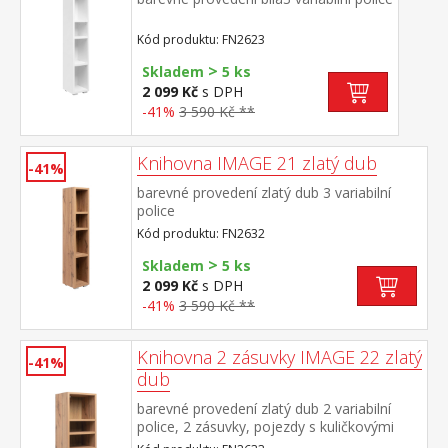
Kód produktu: FN2623
>
Skladem
5 ks
2 099 Kč
s DPH
-41%
3 590 Kč **
Knihovna IMAGE 21 zlatý dub
-41%
barevné provedení zlatý dub 3 variabilní
police
Kód produktu: FN2632
>
Skladem
5 ks
2 099 Kč
s DPH
-41%
3 590 Kč **
Knihovna 2 zásuvky IMAGE 22 zlatý
-41%
dub
barevné provedení zlatý dub 2 variabilní
police, 2 zásuvky, pojezdy s kuličkovými
ložisky