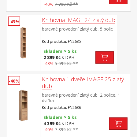
-40%
7 790 Kč **
Knihovna IMAGE 24 zlatý dub
-43%
barevné provedení zlatý dub, 5 polic
Kód produktu: FN2635
>
Skladem
5 ks
2 899 Kč
s DPH
-43%
5 099 Kč **
Knihovna 1 dveře IMAGE 25 zlatý
-40%
dub
barevné provedení zlatý dub 2 police, 1
dvířka
Kód produktu: FN2636
>
Skladem
5 ks
4 399 Kč
s DPH
-40%
7 399 Kč **