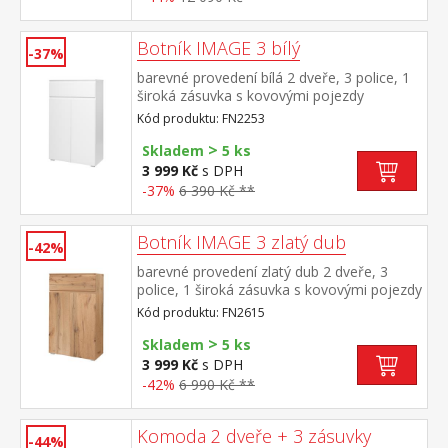
Botník IMAGE 3 bílý
-37%
barevné provedení bílá 2 dveře, 3 police, 1
široká zásuvka s kovovými pojezdy
Kód produktu: FN2253
>
Skladem
5 ks
3 999 Kč
s DPH
-37%
6 390 Kč **
Botník IMAGE 3 zlatý dub
-42%
barevné provedení zlatý dub 2 dveře, 3
police, 1 široká zásuvka s kovovými pojezdy
Kód produktu: FN2615
>
Skladem
5 ks
3 999 Kč
s DPH
-42%
6 990 Kč **
Komoda 2 dveře + 3 zásuvky
-44%