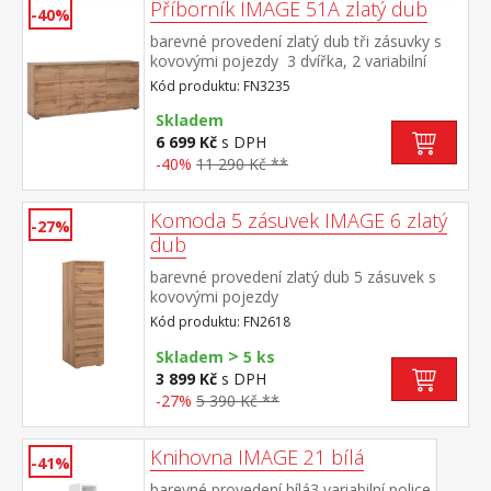
Příborník IMAGE 51A zlatý dub
-40%
barevné provedení zlatý dub tři zásuvky s
kovovými pojezdy 3 dvířka, 2 variabilní
police
Kód produktu: FN3235
Skladem
6 699 Kč
s DPH
-40%
11 290 Kč **
Komoda 5 zásuvek IMAGE 6 zlatý
-27%
dub
barevné provedení zlatý dub 5 zásuvek s
kovovými pojezdy
Kód produktu: FN2618
>
Skladem
5 ks
3 899 Kč
s DPH
-27%
5 390 Kč **
Knihovna IMAGE 21 bílá
-41%
barevné provedení bílá3 variabilní police