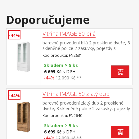
Doporučujeme
Vitrína IMAGE 50 bílá
-44%
barevné provedení bílá 2 prosklené dveře, 3
skleněné police 2 zásuvky, pojezdy s
kuličkovými ložisky záda jsou oboustranná,
Kód produktu: FN2631
možno zvolit barevné provedení bílá nebo
>
zlatý dub
Skladem
5 ks
6 699 Kč
s DPH
-44%
12 090 Kč **
Vitrína IMAGE 50 zlatý dub
-44%
barevné provedení zlatý dub 2 prosklené
dveře, 3 skleněné police 2 zásuvky, pojezdy
s kuličkovými ložisky záda jsou
Kód produktu: FN2640
oboustranná, možno zvolit barevné
>
provedení zlatý dub nebo bílá
Skladem
5 ks
6 699 Kč
s DPH
-44%
12 090 Kč **