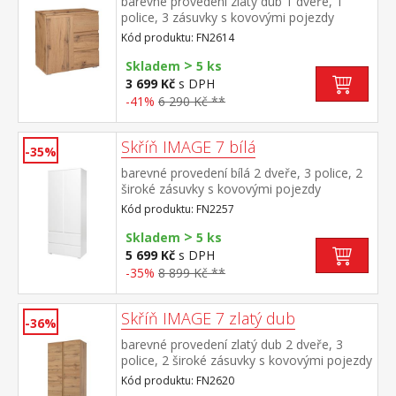
barevné provedení zlatý dub 1 dveře, 1
police, 3 zásuvky s kovovými pojezdy
Kód produktu: FN2614
>
Skladem
5 ks
3 699 Kč
s DPH
-41%
6 290 Kč **
Skříň IMAGE 7 bílá
-35%
barevné provedení bílá 2 dveře, 3 police, 2
široké zásuvky s kovovými pojezdy
Kód produktu: FN2257
>
Skladem
5 ks
5 699 Kč
s DPH
-35%
8 899 Kč **
Skříň IMAGE 7 zlatý dub
-36%
barevné provedení zlatý dub 2 dveře, 3
police, 2 široké zásuvky s kovovými pojezdy
Kód produktu: FN2620