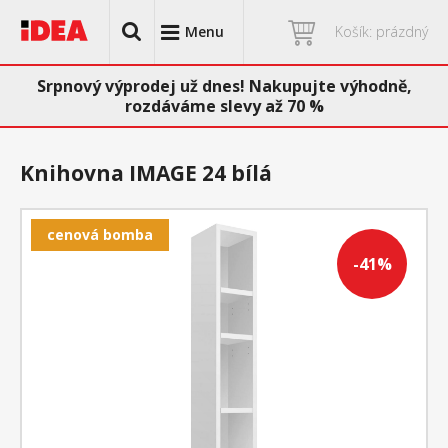
Menu
Košík: prázdný
Srpnový výprodej už dnes! Nakupujte výhodně,
rozdáváme slevy až 70 %
Knihovna IMAGE 24 bílá
cenová bomba
-41%