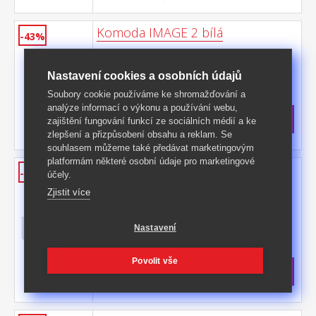
Komoda IMAGE 2 bílá
-43%
barevné provedení bílá 1 dveře, 1 police, 3
zásuvky s kovovými pojezdy
Nastavení cookies a osobních údajů
Kód produktu: FN2252
Soubory cookie používáme ke shromažďování a
>
Skladem
5 ks
analýze informací o výkonu a používání webu,
3 699 Kč
s DPH
zajištění fungování funkcí ze sociálních médií a ke
-43%
6 599 Kč **
zlepšení a přizpůsobení obsahu a reklam. Se
souhlasem můžeme také předávat marketingovým
platformám některé osobní údaje pro marketingové
Konferenční stolek IMAGE 55A
-50%
účely.
bílý
Zjistit více
barevné provedení bílá, 2 dvířka2 otevřené
police
Nastavení
Kód produktu: FN3447
>
Skladem
5 ks
Povolit vše
2 299 Kč
s DPH
-50%
4 599 Kč **