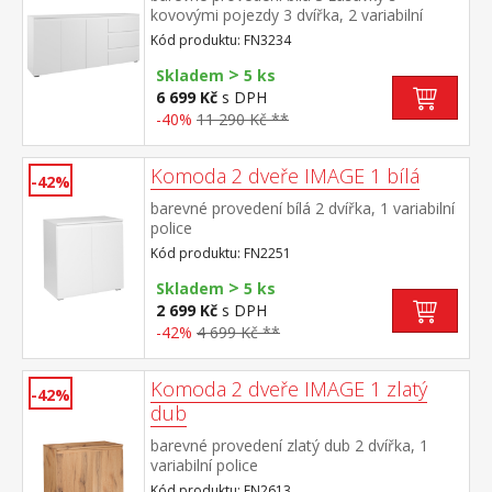
kovovými pojezdy 3 dvířka, 2 variabilní
police
Kód produktu: FN3234
>
Skladem
5 ks
6 699 Kč
s DPH
-40%
11 290 Kč **
Komoda 2 dveře IMAGE 1 bílá
-42%
barevné provedení bílá 2 dvířka, 1 variabilní
police
Kód produktu: FN2251
>
Skladem
5 ks
2 699 Kč
s DPH
-42%
4 699 Kč **
Komoda 2 dveře IMAGE 1 zlatý
-42%
dub
barevné provedení zlatý dub 2 dvířka, 1
variabilní police
Kód produktu: FN2613