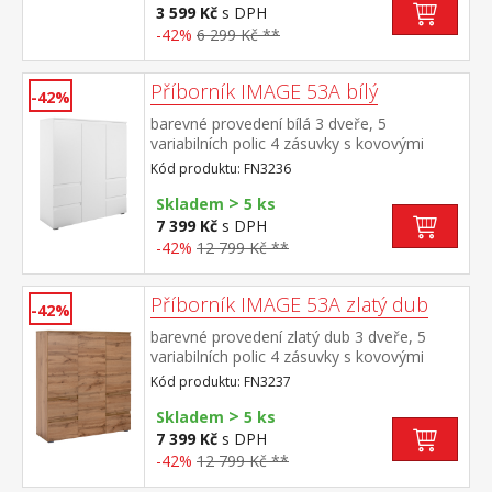
3 599 Kč
s DPH
-42%
6 299 Kč **
Příborník IMAGE 53A bílý
-42%
barevné provedení bílá 3 dveře, 5
variabilních polic 4 zásuvky s kovovými
pojezdy
Kód produktu: FN3236
>
Skladem
5 ks
7 399 Kč
s DPH
-42%
12 799 Kč **
Příborník IMAGE 53A zlatý dub
-42%
barevné provedení zlatý dub 3 dveře, 5
variabilních polic 4 zásuvky s kovovými
pojezdy
Kód produktu: FN3237
>
Skladem
5 ks
7 399 Kč
s DPH
-42%
12 799 Kč **