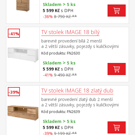
>
Skladem
5 ks
5 599 Kč
s DPH
-36%
8 790 Kč **
TV stolek IMAGE 18 bílý
-41%
barevné provedení bílá 2 menší
a 2 větší zásuvky, pojezdy s kuličkovými
ložisky
Kód produktu: FN2630
>
Skladem
5 ks
5 599 Kč
s DPH
-41%
9 490 Kč **
TV stolek IMAGE 18 zlatý dub
-39%
barevné provedení zlatý dub 2 menší
a 2 větší zásuvky, pojezdy s kuličkovými
ložisky
Kód produktu: FN2639
>
Skladem
5 ks
5 599 Kč
s DPH
-39%
9 199 Kč **