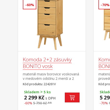
-60%
-70%
Komoda 2+2 zásuvky
Komo
BONITO vosk
BONI
materiál masiv borovice voskovaná
materiá
v medovém odstínu 2 menší a 2
proved
větší zásuvky s kovovými pojezdy
pojezd
Kód produktu: 224261V
Kód pro
>
Skladem
5 ks
Skla
2 299 Kč
5 29
s DPH
-60%
5 790 Kč **
-70%