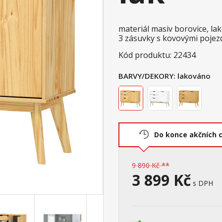
materiál masiv borovice, l
3 zásuvky s kovovými pojezdy
Kód produktu: 22434
BARVY/DEKORY:
lakováno
Do konce akčních 
9 890 Kč **
3 899 Kč
s DPH