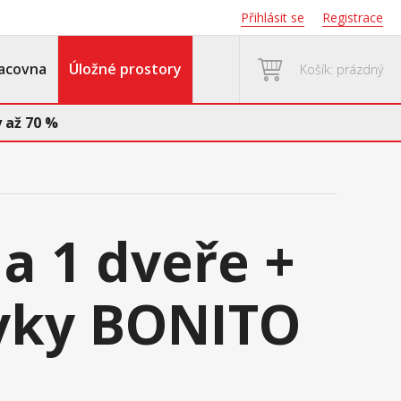
Přihlásit se
Registrace
acovna
Úložné prostory
Košík: prázdný
 až 70 %
 1 dveře +
vky BONITO