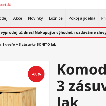
Kontakt
odej
Akce
Novinky
Ložnice
Pokoj a jídelna
Pr
 výprodej už dnes! Nakupujte výhodně, rozdáváme slevy
 1 dveře + 3 zásuvky BONITO lak
Komoda
-60%
3 zásu
lak