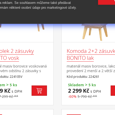
 a reklam. Se souhlasem můžeme také předávat
rmám některé osobní údaje pro marketingové účely.
olek 2 zásuvky
Komoda 2+2 zásuvk
TO vosk
BONITO lak
ál masiv borovice voskovaná
materiál masiv borovice, lak
vém odstínu 2 zásuvky s
provedení 2 menší a 2 větší 
i pojezdy, 1 police otvor na
s kovovými pojezdy
duktu: 224105V
Kód produktu: 224261
ní kabelů
>
>
dem
5 ks
Skladem
5 ks
9 Kč
2 299 Kč
s DPH
s DPH
7 299 Kč **
-60%
5 790 Kč **