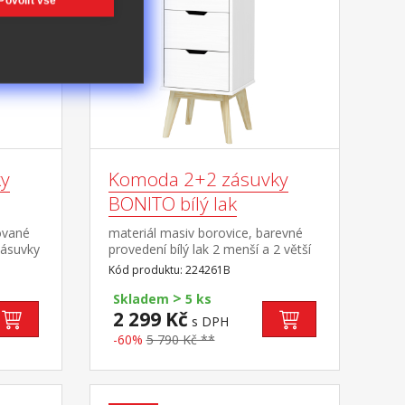
Povolit vše
y
Komoda 2+2 zásuvky
BONITO bílý lak
ované
materiál masiv borovice, barevné
zásuvky
provedení bílý lak 2 menší a 2 větší
zásuvky s kovovými pojezdy
Kód produktu: 224261B
>
Skladem
5 ks
2 299 Kč
s DPH
-60%
5 790 Kč **