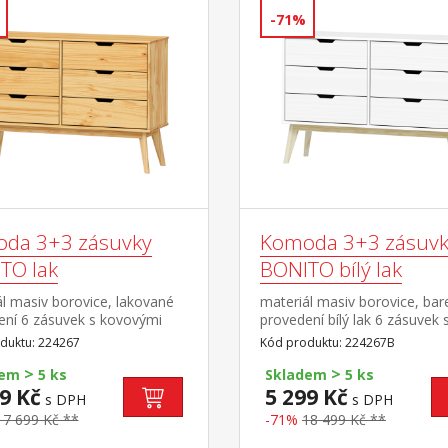
-71%
da 3+3 zásuvky
Komoda 3+3 zásuvk
TO lak
BONITO bílý lak
l masiv borovice, lakované
materiál masiv borovice, ba
ení 6 zásuvek s kovovými
provedení bílý lak 6 zásuvek 
y
kovovými pojezdy
duktu: 224267
Kód produktu: 224267B
>
>
dem
5 ks
Skladem
5 ks
9 Kč
5 299 Kč
s DPH
s DPH
17 699 Kč **
-71%
18 499 Kč **