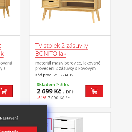
2
TV stolek 2 zásuvky
sk
BONITO lak
kovaná
materiál masiv borovice, lakované
y s
provedení 2 zásuvky s kovovými
1
pojezdy, 1 police otvor na protažení
Kód produktu: 224105
belů
kabelů
>
Skladem
5 ks
2 699 Kč
s DPH
-61%
7 090 Kč **
Nastavení
-60%