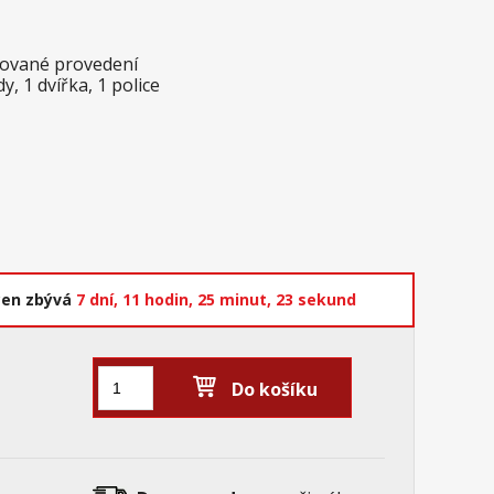
akované provedení
, 1 dvířka, 1 police
cen zbývá
7 dní,
11 hodin,
25 minut,
22 sekund
Do košíku