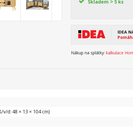
>
Skladem
5 ks
IDEA N
Pomáhá
Nákup na splátky:
kalkulace Hom
/v/d: 48 × 13 × 104 cm)