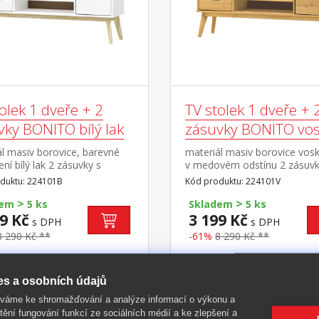
olek 1 dveře + 2
TV stolek 1 dveře + 
vky BONITO bílý lak
zásuvky BONITO vo
l masiv borovice, barevné
materiál masiv borovice vos
ní bílý lak 2 zásuvky s
v medovém odstínu 2 zásuvk
i pojezdy, 1 dvířka, 1
kovovými pojezdy, 1 dvířka, 
duktu: 224101B
Kód produktu: 224101V
otvor na protažení kabelů
police otvor na protažení ka
>
>
dem
5 ks
Skladem
5 ks
9 Kč
3 199 Kč
s DPH
s DPH
8 290 Kč **
-61%
8 290 Kč **
es a osobních údajů
íváme ke shromažďování a analýze informací o výkonu a
-60%
tění fungování funkcí ze sociálních médií a ke zlepšení a