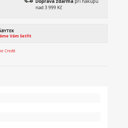
Doprava zdarma
při nákupu
nad 3 999 Kč
ÁBYTEK
me Vám šetřit
e Credit