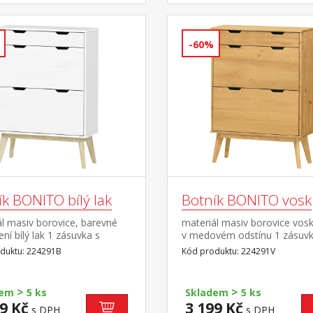
-60%
k BONITO bílý lak
Botník BONITO vosk
l masiv borovice, barevné
materiál masiv borovice vos
ní bílý lak 1 zásuvka s
v medovém odstínu 1 zásuvk
mi pojezdy, 2 dvouřadé
kovovými pojezdy, 2 dvouřa
duktu: 224291B
Kód produktu: 224291V
y
výklopy
>
>
dem
5 ks
Skladem
5 ks
9 Kč
3 199 Kč
s DPH
s DPH