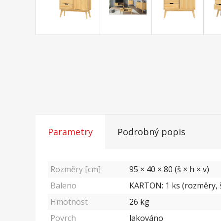
Parametry
Podrobný popis
Rozměry [cm]
95 × 40 × 80 (š × h × v)
Baleno
KARTON: 1 ks (rozměry, š
Hmotnost
26
kg
Povrch
lakováno