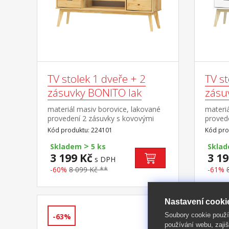
TV stolek 1 dveře + 2
TV st
zásuvky BONITO lak
zásu
materiál masiv borovice, lakované
materiá
provedení 2 zásuvky s kovovými
provede
pojezdy, 1 dvířka, 1 police otvor na
kovovým
Kód produktu: 224101
Kód pro
protažení kabelů
police 
>
Skladem
5 ks
Skla
3 199 Kč
3 19
s DPH
-60%
8 099 Kč **
-61%
Nastavení cooki
Soubory cookie použ
-63%
-63%
používání webu, zajiš