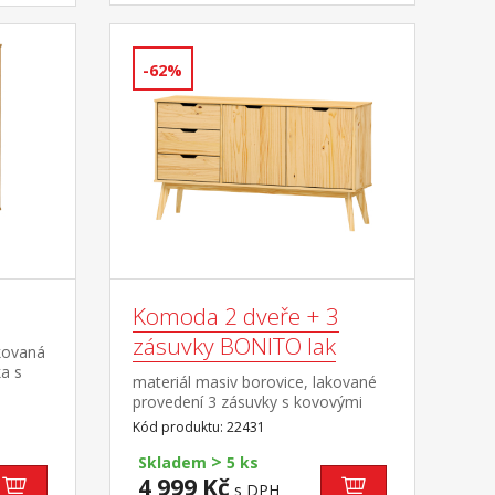
-62%
Komoda 2 dveře + 3
zásuvky BONITO lak
kovaná
a s
materiál masiv borovice, lakované
dé
provedení 3 zásuvky s kovovými
pojezdy, 2 dvířka, 1 police
Kód produktu: 22431
>
Skladem
5 ks
4 999 Kč
s DPH