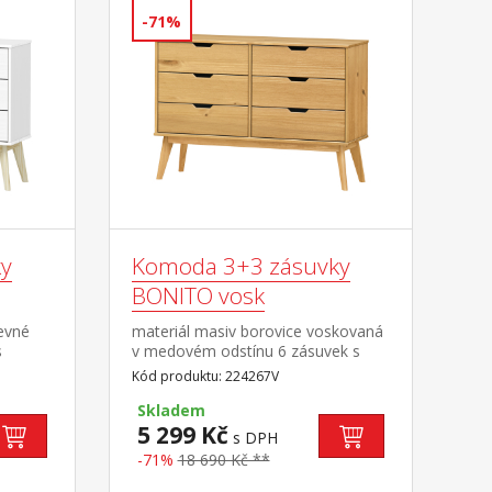
-71%
y
Komoda 3+3 zásuvky
BONITO vosk
revné
materiál masiv borovice voskovaná
s
v medovém odstínu 6 zásuvek s
kovovými pojezdy
Kód produktu: 224267V
Skladem
5 299 Kč
s DPH
-71%
18 690 Kč **