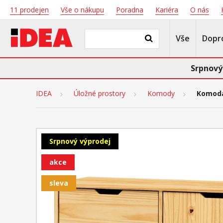
11 prodejen
Vše o nákupu
Poradna
Kariéra
O nás
Vše
Dopr
Srpnový
IDEA
Úložné prostory
Komody
Komoda
Srpnový výprodej
akce
sleva