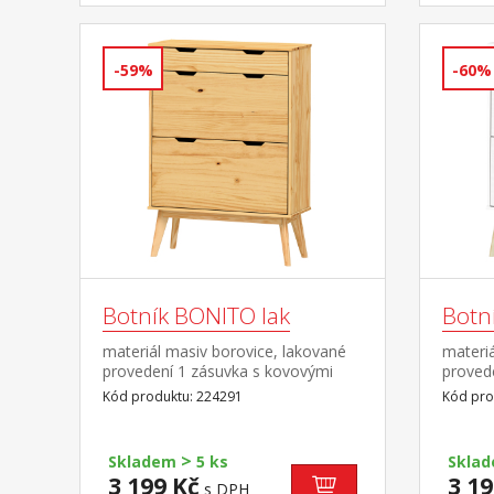
-59%
-60%
Botník BONITO lak
Botní
materiál masiv borovice, lakované
materiá
provedení 1 zásuvka s kovovými
provede
pojezdy, 2 dvouřadé výklopy
kovový
Kód produktu: 224291
Kód pro
výklop
>
Skladem
5 ks
Skla
3 199 Kč
3 19
s DPH