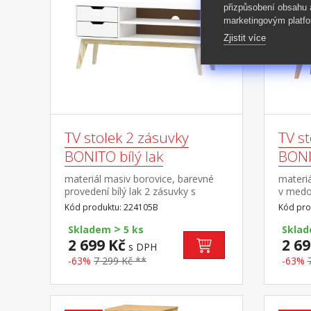
přizpůsobení obsahu
marketingovým platfo
Zjistit více
TV stolek 2 zásuvky
TV st
BONITO bílý lak
BONI
materiál masiv borovice, barevné
materi
provedení bílý lak 2 zásuvky s
v medo
kovovými pojezdy, 1 police otvor na
kovovým
Kód produktu: 224105B
Kód pro
protažení kabelů
protaže
>
Skladem
5 ks
Skla
2 699 Kč
2 69
s DPH
-63%
7 299 Kč **
-63%