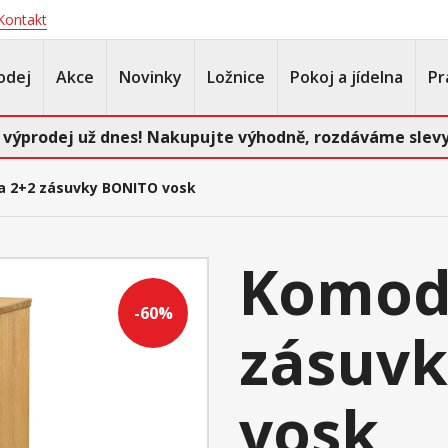
Kontakt
odej
Akce
Novinky
Ložnice
Pokoj a jídelna
Pr
 výprodej už dnes! Nakupujte výhodně, rozdáváme slevy
 2+2 zásuvky BONITO vosk
Komod
-60%
zásuv
vosk