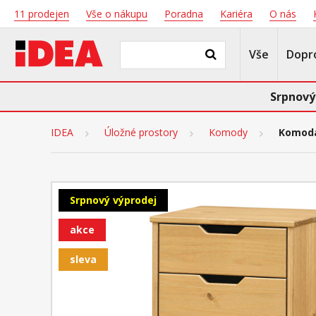
11 prodejen
Vše o nákupu
Poradna
Kariéra
O nás
Vše
Dopr
Srpnový
IDEA
Úložné prostory
Komody
Komoda
Srpnový výprodej
akce
sleva