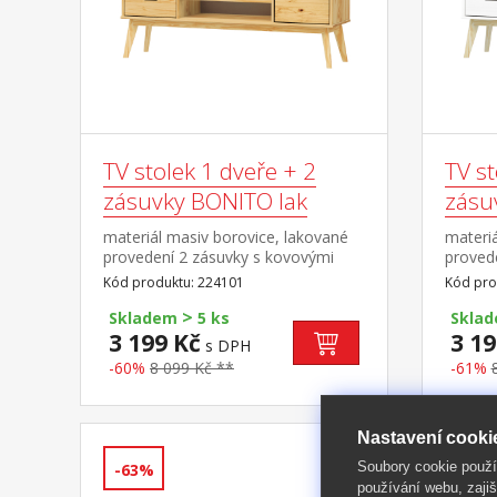
TV stolek 1 dveře + 2
TV st
zásuvky BONITO lak
zásu
materiál masiv borovice, lakované
materiá
provedení 2 zásuvky s kovovými
provede
pojezdy, 1 dvířka, 1 police otvor na
kovovým
Kód produktu: 224101
Kód pro
protažení kabelů
police 
>
Skladem
5 ks
Skla
3 199 Kč
3 19
s DPH
-60%
8 099 Kč **
-61%
Nastavení cooki
Soubory cookie použ
-63%
-63%
používání webu, zajiš