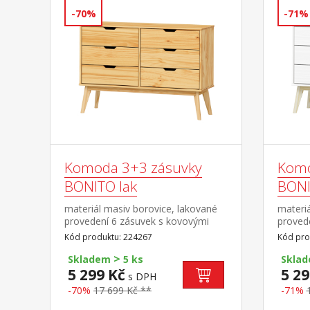
-70%
-71%
Komoda 3+3 zásuvky
Komo
BONITO lak
BONIT
materiál masiv borovice, lakované
materiá
provedení 6 zásuvek s kovovými
provede
pojezdy
kovový
Kód produktu: 224267
Kód pro
>
Skladem
5 ks
Skla
5 299 Kč
5 29
s DPH
-70%
17 699 Kč **
-71%