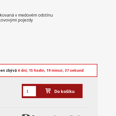
oskovaná v medovém odstínu
 kovovými pojezdy
cen zbývá
6 dní,
15 hodin,
19 minut,
37 sekund
Do košíku