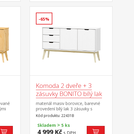
-65%
Komoda 2 dveře + 3
zásuvky BONITO bílý lak
ované
materiál masiv borovice, barevné
ými
provedení bílý lak 3 zásuvky s
kovovými pojezdy, 2 dvířka, 1 police
Kód produktu: 22431B
>
Skladem
5 ks
4 999 Kč
s DPH