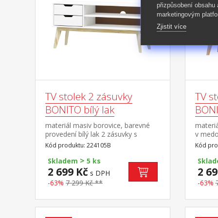
přizpůsobení obsahu
marketingovým platfo
Zjistit více
TV stolek 2 zásuvky
TV st
BONITO bílý lak
BONI
materiál masiv borovice, barevné
materi
provedení bílý lak 2 zásuvky s
v medo
kovovými pojezdy, 1 police otvor na
kovovým
Kód produktu: 224105B
Kód pro
protažení kabelů
protaže
>
Skladem
5 ks
Skla
2 699 Kč
2 69
s DPH
-63%
7 299 Kč **
-63%