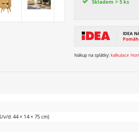
>
Skladem
5 ks
IDEA N
Pomáhá
Nákup na splátky:
kalkulace Hom
/v/d: 44 × 14 × 75 cm)