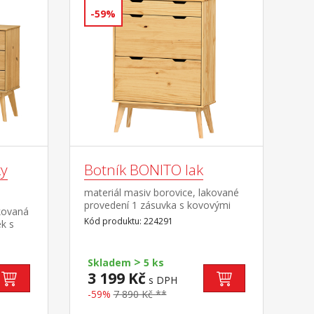
-59%
y
Botník BONITO lak
materiál masiv borovice, lakované
provedení 1 zásuvka s kovovými
kovaná
pojezdy, 2 dvouřadé výklopy
Kód produktu: 224291
k s
>
Skladem
5 ks
3 199 Kč
s DPH
-59%
7 890 Kč **