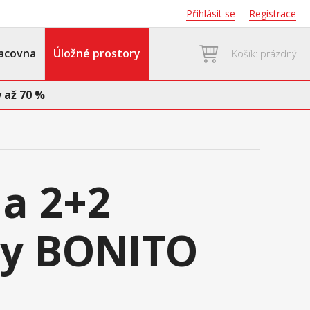
Přihlásit se
Registrace
acovna
Úložné prostory
Košík: prázdný
 až 70 %
a 2+2
ky BONITO