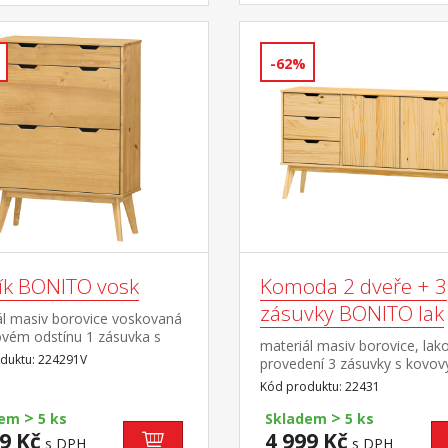
-62%
ík BONITO vosk
Komoda 2 dveře + 3
zásuvky BONITO lak
ál masiv borovice voskovaná
vém odstínu 1 zásuvka s
materiál masiv borovice, lak
mi pojezdy, 2 dvouřadé
duktu: 224291V
provedení 3 zásuvky s kovov
y
pojezdy, 2 dvířka, 1 police
Kód produktu: 22431
>
>
dem
5 ks
Skladem
5 ks
9 Kč
4 999 Kč
s DPH
s DPH