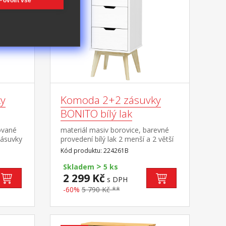
Povolit vše
y
Komoda 2+2 zásuvky
BONITO bílý lak
ované
materiál masiv borovice, barevné
zásuvky
provedení bílý lak 2 menší a 2 větší
zásuvky s kovovými pojezdy
Kód produktu: 224261B
>
Skladem
5 ks
2 299 Kč
s DPH
-60%
5 790 Kč **