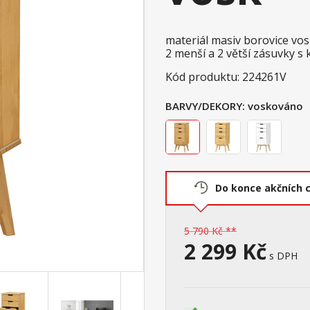
materiál masiv borovice v
2 menší a 2 větší zásuvky s
Kód produktu: 224261V
BARVY/DEKORY:
voskováno
Do konce akčních 
5 790 Kč **
2 299 Kč
s DPH