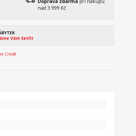
Doprava zdarma
při nákupu
nad 3 999 Kč
ÁBYTEK
me Vám šetřit
e Credit