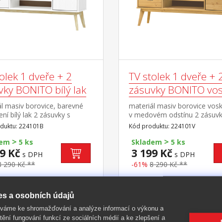
olek 1 dveře + 2
TV stolek 1 dveře + 
vky BONITO bílý lak
zásuvky BONITO vo
l masiv borovice, barevné
materiál masiv borovice vos
ní bílý lak 2 zásuvky s
v medovém odstínu 2 zásuvk
i pojezdy, 1 dvířka, 1
kovovými pojezdy, 1 dvířka, 
duktu: 224101B
Kód produktu: 224101V
otvor na protažení kabelů
police otvor na protažení ka
>
>
dem
5 ks
Skladem
5 ks
9 Kč
3 199 Kč
s DPH
s DPH
8 290 Kč **
-61%
8 290 Kč **
es a osobních údajů
íváme ke shromažďování a analýze informací o výkonu a
-60%
tění fungování funkcí ze sociálních médií a ke zlepšení a