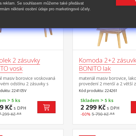
 a reklam. Se souhlasem můžeme také předávat
rmám některé osobní údaje pro marketingové účely.
olek 2 zásuvky
Komoda 2+2 zásuvk
TO vosk
BONITO lak
ál masiv borovice voskovaná
materiál masiv borovice, lak
vém odstínu 2 zásuvky s
provedení 2 menší a 2 větší 
i pojezdy, 1 police otvor na
s kovovými pojezdy
duktu: 224105V
Kód produktu: 224261
ní kabelů
>
>
dem
5 ks
Skladem
5 ks
9 Kč
2 299 Kč
s DPH
s DPH
7 299 Kč **
-60%
5 790 Kč **