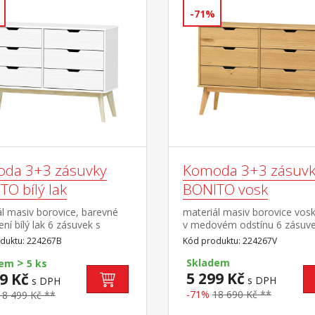
-71%
da 3+3 zásuvky
Komoda 3+3 zásuvk
O bílý lak
BONITO vosk
l masiv borovice, barevné
materiál masiv borovice vos
ní bílý lak 6 zásuvek s
v medovém odstínu 6 zásuve
mi pojezdy
kovovými pojezdy
duktu: 224267B
Kód produktu: 224267V
>
Skladem
dem
5 ks
5 299 Kč
9 Kč
s DPH
s DPH
-71%
18 690 Kč **
18 499 Kč **