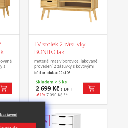
2
TV stolek 2 zásuvky
sk
BONITO lak
kovaná
materiál masiv borovice, lakované
y s
provedení 2 zásuvky s kovovými
1
pojezdy, 1 police otvor na protažení
Kód produktu: 224105
belů
kabelů
>
Skladem
5 ks
2 699 Kč
s DPH
-61%
7 090 Kč **
Nastavení
-60%