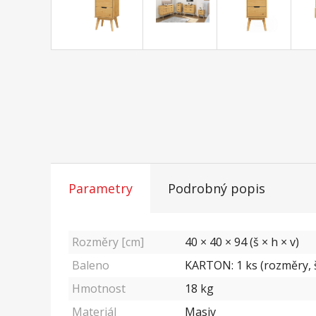
Parametry
Podrobný popis
Rozměry [cm]
40 × 40 × 94 (š × h × v)
Baleno
KARTON: 1 ks (rozměry, š
Hmotnost
18
kg
Materiál
Masiv