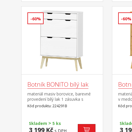
-60%
-60%
Botník BONITO bílý lak
Botn
materiál masiv borovice, barevné
materi
provedení bílý lak 1 zásuvka s
v medo
kovovými pojezdy, 2 dvouřadé
kovový
Kód produktu: 224291B
Kód pro
výklopy
výklop
>
Skladem
5 ks
Skla
3 199 Kč
3 19
s DPH