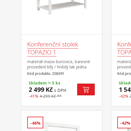
Konferenční stolek
Konf
TOPAZIO 1
TOPA
materiál masiv borovice, barevné
materiá
provedení bílý / hnědý lak jedna
provede
police
police
Kód produktu: 206391
Kód pro
>
Skladem
5 ks
Skla
2 499 Kč
1 54
s DPH
-41%
4 299 Kč **
-42%
-46%
-42%