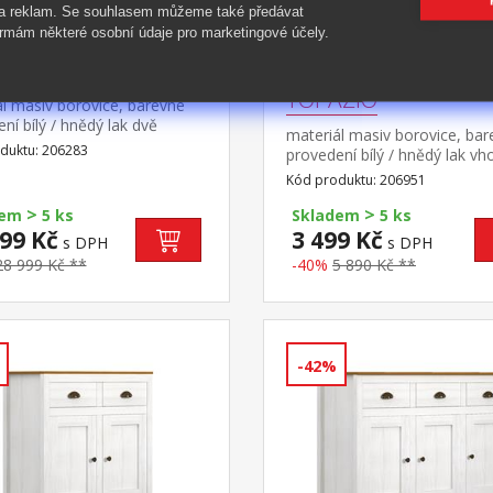
 a reklam. Se souhlasem můžeme také předávat
rmám některé osobní údaje pro marketingové účely.
ň 4dveřová TOPAZIO
Nástavec 2dveřový
TOPAZIO
l masiv borovice, barevné
ní bílý / hnědý lak dvě
materiál masiv borovice, ba
y s kovovými úchytkami a
duktu: 206283
provedení bílý / hnědý lak v
 v levé části 3 police, v pravé
doplněk ke skříni TOPAZIO 
Kód produktu: 206951
 police a kovová šatní
odný doplněk nástavec
>
>
dem
5 ks
Skladem
5 ks
IO 206953
99 Kč
3 499 Kč
s DPH
s DPH
28 999 Kč **
-40%
5 890 Kč **
-42%