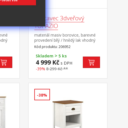
Povolit vše
Nástavec 3dveřový
TOPAZIO
revné
materiál masiv borovice, barevné
hodný
provedení bílý / hnědý lak vhodný
206281
doplněk ke skříni TOPAZIO 206282
Kód produktu: 206952
>
Skladem
5 ks
4 999 Kč
s DPH
-39%
8 299 Kč **
-38%