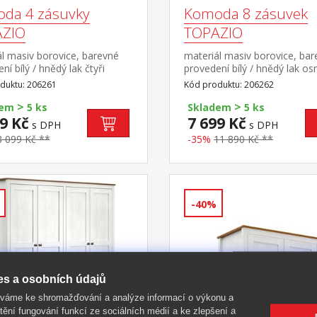
da 4 zásuvky
Komoda 8 zásuvek
ZIO
TOPAZIO
l masiv borovice, barevné
materiál masiv borovice, ba
ní bílý / hnědý lak čtyři
provedení bílý / hnědý lak o
y s kovovými úchytkami a
zásuvek s kovovými úchytka
duktu: 206261
Kód produktu: 206262
y
pojezdy rozměr zásuvky (š/h/
>
>
× 33,5 × 9 cm
dem
5 ks
Skladem
5 ks
9 Kč
7 699 Kč
s DPH
s DPH
8 099 Kč **
-35%
11 890 Kč **
-40%
es a osobních údajů
íváme ke shromažďování a analýze informací o výkonu a
tění fungování funkcí ze sociálních médií a ke zlepšení a