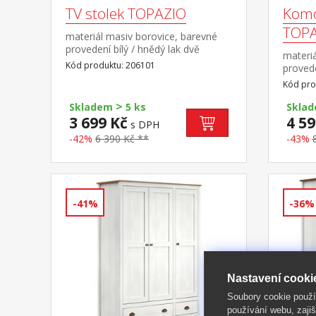
TV stolek TOPAZIO
Komo
TOPA
materiál masiv borovice, barevné
provedení bílý / hnědý lak dvě
materiá
zásuvky s kovovými úchytkami a
Kód produktu: 206101
provede
pojezdy, jedna police
zásuvk
Kód pro
pojezd
>
Skladem
5 ks
Skla
3 699 Kč
4 59
s DPH
-42%
6 390 Kč **
-43%
-41%
-36%
Nastavení cooki
Soubory cookie použ
používání webu, zajiš