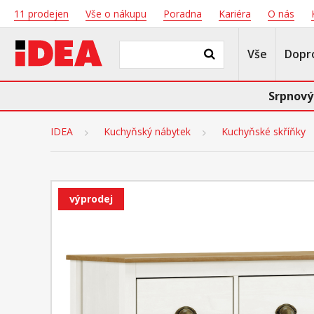
11 prodejen
Vše o nákupu
Poradna
Kariéra
O nás
Vše
Dopr
Srpnový
IDEA
Kuchyňský nábytek
Kuchyňské skříňky
výprodej