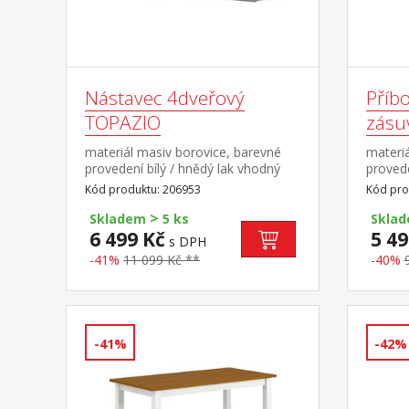
Nástavec 4dveřový
Příbo
TOPAZIO
zásu
materiál masiv borovice, barevné
materiá
provedení bílý / hnědý lak vhodný
provede
doplněk ke skříni TOPAZIO 206283
s kovo
Kód produktu: 206953
Kód pro
dveře
>
Skladem
5 ks
Skla
6 499 Kč
5 49
s DPH
-41%
11 099 Kč **
-40%
-41%
-42%