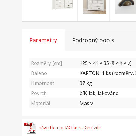
Parametry
Podrobný popis
Rozměry [cm]
125 × 41 × 85 (š × h × v)
Baleno
KARTON: 1 ks (rozměry, š
Hmotnost
37
kg
Povrch
bílý lak, lakováno
Materiál
Masiv
návod k montáži ke stažení zde