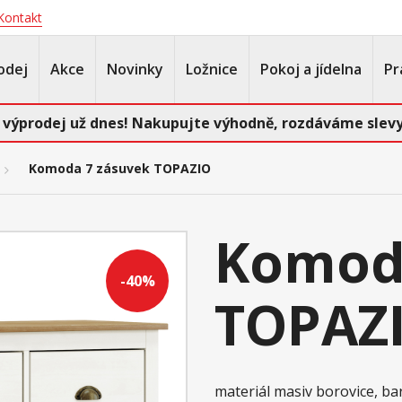
Kontakt
odej
Akce
Novinky
Ložnice
Pokoj a jídelna
Pr
 výprodej už dnes! Nakupujte výhodně, rozdáváme slevy
Komoda 7 zásuvek TOPAZIO
Komod
-40%
TOPAZ
materiál masiv borovice, ba