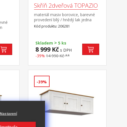
Skříň 2dveřová TOPAZIO
materiál masiv borovice, barevné
provedení bílý / hnědý lak jedna
revné
zásuvka s kovovými úchytkami a
Kód produktu: 206281
sm
pojezdy jedna police a kovová šatní
mi a
tyč vhodný doplněk nástavec
v) 49,5
TOPAZIO 206951
>
Skladem
5 ks
8 999 Kč
s DPH
-39%
14 990 Kč **
-39%
Nastavení