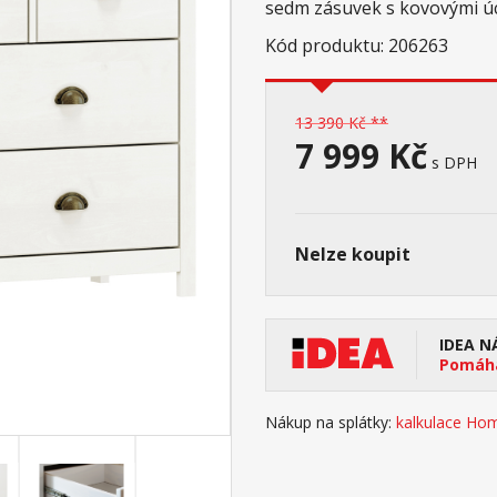
sedm zásuvek s kovovými ú
Kód produktu: 206263
13 390 Kč **
7 999 Kč
s DPH
Nelze koupit
IDEA N
Pomáhá
Nákup na splátky:
kalkulace Hom