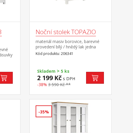
3
Noční stolek TOPAZIO
materiál masiv borovice, barevné
provedení bílý / hnědý lak jedna
revné
zásuvka s kovovou úchytkou a
Kód produktu: 206341
zásuvky
pojezdy, jedna police
zdy, 3
>
Skladem
5 ks
2 199 Kč
s DPH
-38%
3 590 Kč **
-35%