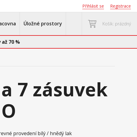
Přihlásit se
Registrace
acovna
Úložné prostory
Košík: prázdný
 až 70 %
a 7 zásuvek
IO
revné provedení bílý / hnědý lak