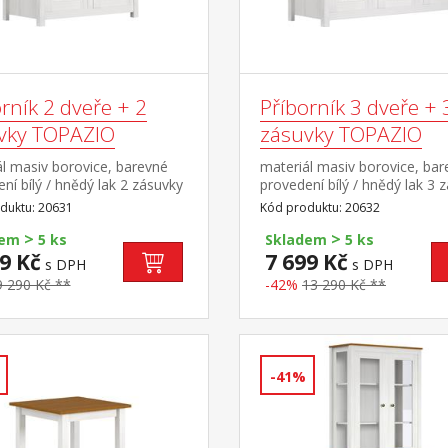
rník 2 dveře + 2
Příborník 3 dveře + 
vky TOPAZIO
zásuvky TOPAZIO
l masiv borovice, barevné
materiál masiv borovice, ba
ní bílý / hnědý lak 2 zásuvky
provedení bílý / hnědý lak 3 
vými úchytkami a pojezdy, 2
s kovovými úchytkami a poje
duktu: 20631
Kód produktu: 20632
dveře
>
>
dem
5 ks
Skladem
5 ks
9 Kč
7 699 Kč
s DPH
s DPH
9 290 Kč **
-42%
13 290 Kč **
-41%