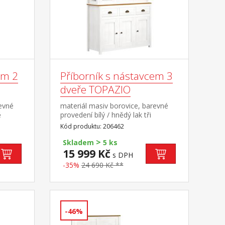
em 2
Příborník s nástavcem 3
dveře TOPAZIO
revné
materiál masiv borovice, barevné
ě
provedení bílý / hnědý lak tři
mi a
zásuvky s kovovými úchytkami a
Kód produktu: 206462
pojezdy troje plné a troje prosklené
>
dveře
Skladem
5 ks
15 999 Kč
s DPH
-35%
24 690 Kč **
-46%