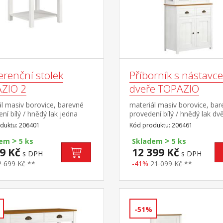
erenční stolek
Příborník s nástavc
ZIO 2
dveře TOPAZIO
l masiv borovice, barevné
materiál masiv borovice, ba
ní bílý / hnědý lak jedna
provedení bílý / hnědý lak dv
zásuvky s kovovými úchytka
duktu: 206401
Kód produktu: 206461
pojezdy dvoje plné a dvoje
>
>
prosklené dveře
dem
5 ks
Skladem
5 ks
9 Kč
12 399 Kč
s DPH
s DPH
2 699 Kč **
-41%
21 099 Kč **
-51%