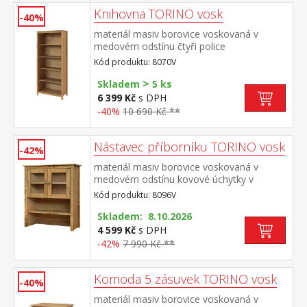
Knihovna TORINO vosk
-40%
materiál masiv borovice voskovaná v
medovém odstínu čtyři police
Kód produktu: 8070V
>
Skladem
5 ks
6 399 Kč
s DPH
-40%
10 690 Kč **
Nástavec příborníku TORINO vosk
-42%
materiál masiv borovice voskovaná v
medovém odstínu kovové úchytky v
barevném provedení černěná mosaz 2
Kód produktu: 8096V
prosklené dveře, 1 police nástavec
příborníku 8095V
Skladem: 8.10.2026
4 599 Kč
s DPH
-42%
7 990 Kč **
Komoda 5 zásuvek TORINO vosk
-40%
materiál masiv borovice voskovaná v