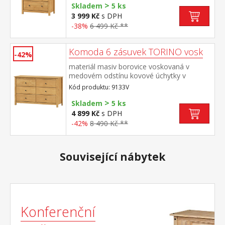
>
Skladem
5 ks
3 999 Kč
s DPH
-38%
6 499 Kč **
Komoda 6 zásuvek TORINO vosk
-42%
materiál masiv borovice voskovaná v
medovém odstínu kovové úchytky v
barevném provedení černěná mosaz šest
Kód produktu: 9133V
zásuvek s kovovými pojezdy
>
Skladem
5 ks
4 899 Kč
s DPH
-42%
8 490 Kč **
Související nábytek
Konferenční