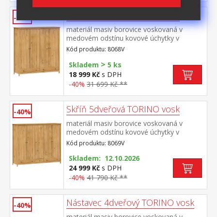
Skříň 4dveřová TORINO vosk
-40%
materiál masiv borovice voskovaná v
medovém odstínu kovové úchytky v
barevném provedení černěná
Kód produktu: 8068V
mosaz prostor dělený na poloviny v levé
>
polovině šatní tyč a police na klobouky v
Skladem
5 ks
pravé polovině 3 police ve spodní části 2
18 999 Kč
s DPH
zásuvky s kovovými pojezdy doporučený
-40%
31 699 Kč **
nástavec 8168V
Skříň 5dveřová TORINO vosk
-40%
materiál masiv borovice voskovaná v
medovém odstínu kovové úchytky v
barevném provedení černěná
Kód produktu: 8069V
mosaz prostor dělený v poměru 2:1:2 v levé
a pravé širší části šatní tyč a police na
Skladem: 12.10.2026
klobouky ve střední úzké části 3 police ve
24 999 Kč
s DPH
spodní části 3 zásuvky s kovovými
-40%
41 790 Kč **
pojezdy doporučený nástavec 8169V
Nástavec 4dveřový TORINO vosk
-40%
materiál masiv borovice voskovaná v