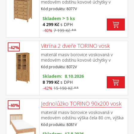
medovém odstínu kovové úchytky v
barevném provedení černěná mosaz pět
Kód produktu: 8077V
zásuvek s kovovými pojezdy
>
Skladem
5 ks
4 299 Kč
s DPH
-40%
7 199 Kč **
Vitrína 2 dveře TORINO vosk
-42%
materiál masiv borovice voskovaná v
medovém odstínu kovové úchytky v
barevném provedení černěná mosaz dvoje
Kód produktu: 8072V
částečně prosklené dveře, čtyři police
Skladem: 8.10.2026
8 799 Kč
s DPH
-42%
15 190 Kč **
Jednolůžko TORINO 90x200 vosk
-40%
materiál masiv borovice voskovaná v
medovém odstínu výška čela 80 cm, výška
sedu 38 cm, cena bez roštu a
Kód produktu: 8081V
matrace minimální doporučená výška
matrace 15 cm doporučený rozměr
Skladem: 17.8.2026