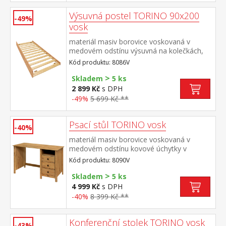
Výsuvná postel TORINO 90x200
-49%
vosk
materiál masiv borovice voskovaná v
medovém odstínu výsuvná na kolečkách,
cena bez matrace maximální doporučená
Kód produktu: 8086V
výška matrace 14 cm doporučený rozměr
>
matrace 90 × 200 cm vhodná jako výsuvná
Skladem
5 ks
přistýlka k pohovce TORINO 8085V
2 899 Kč
s DPH
-49%
5 699 Kč **
Psací stůl TORINO vosk
-40%
materiál masiv borovice voskovaná v
medovém odstínu kovové úchytky v
barevném provedení černěná mosaz 3
Kód produktu: 8090V
zásuvky s kovovými pojezdy, 1 police
>
Skladem
5 ks
4 999 Kč
s DPH
-40%
8 399 Kč **
Konferenční stolek TORINO vosk
-43%