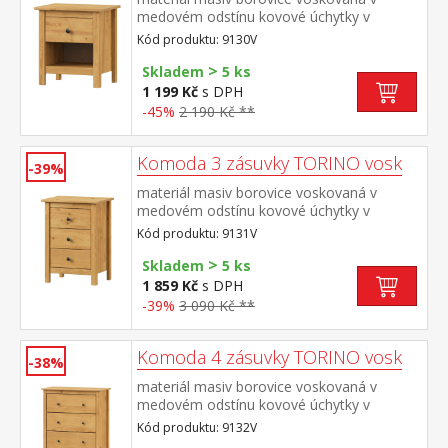
medovém odstínu kovové úchytky v
barevném provedení černěná mosaz jedna
Kód produktu: 9130V
zásuvka s kovovými pojezdy
>
Skladem
5 ks
1 199 Kč
s DPH
-45%
2 190 Kč **
Komoda 3 zásuvky TORINO vosk
-39%
materiál masiv borovice voskovaná v
medovém odstínu kovové úchytky v
barevném provedení černěná mosaz tři
Kód produktu: 9131V
zásuvky s kovovými pojezdy
>
Skladem
5 ks
1 859 Kč
s DPH
-39%
3 090 Kč **
Komoda 4 zásuvky TORINO vosk
-38%
materiál masiv borovice voskovaná v
medovém odstínu kovové úchytky v
barevném provedení černěná mosaz čtyři
Kód produktu: 9132V
zásuvky s kovovými pojezdy