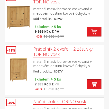
TORINO vosk
materiál masiv borovice voskovaná v
medovém odstínu kovové úchytky v
barevném provedení černěná mosaz 3
Kód produktu: 8079V
dvířka a 2 zásuvky s kovovými pojezdy
>
Skladem
5 ks
9 999 Kč
s DPH
-40%
16 690 Kč **
Prádelník 2 dveře + 2 zásuvky
-41%
TORINO vosk
materiál masiv borovice voskovaná v
medovém odstínu kovové úchytky v
barevném provedení černěná mosaz 2
Kód produktu: 8087V
dvířka a 2 zásuvky s kovovými pojezdy
>
Skladem
5 ks
7 999 Kč
s DPH
-41%
13 690 Kč **
Noční stolek TORINO vosk
-45%
materiál masiv borovice voskovaná v