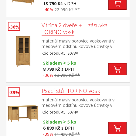
dveře, 3 zásuvky s kovovými
13 790 Kč
s DPH
pojezdy nástavec: dvoje prosklená
-40%
22 990 Kč **
dvířka rozměr příborníku (š/h/v) 129 × 40 ×
80 cm rozměr nástavce (š/h/v) 129 × 33 ×
100 cm
Vitrína 2 dveře + 1 zásuvka
-36%
TORINO vosk
materiál masiv borovice voskovaná v
medovém odstínu kovové úchytky v
barevném provedení černěná mosaz dvoje
Kód produktu: 8073V
částečně prosklené dveře, tři police jedna
>
zásuvka s kovovými pojezdy
Skladem
5 ks
8 799 Kč
s DPH
-36%
13 790 Kč **
Psací stůl TORINO vosk
-39%
materiál masiv borovice voskovaná v
medovém odstínu kovové úchytky v
barevném provedení černěná mosaz 2
Kód produktu: 8074V
otevřené police, 1 dvířka a 3 zásuvky s
>
kovovými pojezdy
Skladem
5 ks
6 899 Kč
s DPH
-39%
11 490 Kč **