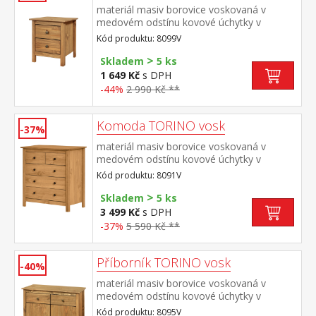
materiál masiv borovice voskovaná v
medovém odstínu kovové úchytky v
barevném provedení černěná mosaz 2
Kód produktu: 8099V
zásuvky s kovovými pojezdy
>
Skladem
5 ks
1 649 Kč
s DPH
-44%
2 990 Kč **
Komoda TORINO vosk
-37%
materiál masiv borovice voskovaná v
medovém odstínu kovové úchytky v
barevném provedení černěná mosaz 2
Kód produktu: 8091V
menší a 3 větší zásuvky s kovovými pojezdy
>
Skladem
5 ks
3 499 Kč
s DPH
-37%
5 590 Kč **
Příborník TORINO vosk
-40%
materiál masiv borovice voskovaná v
medovém odstínu kovové úchytky v
barevném provedení černěná mosaz 2
Kód produktu: 8095V