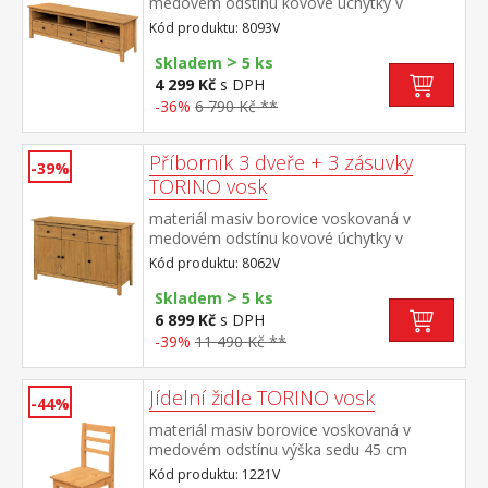
medovém odstínu kovové úchytky v
barevném provedení černěná mosaz 3
Kód produktu: 8093V
zásuvky s kovovými pojezdy
>
Skladem
5 ks
4 299 Kč
s DPH
-36%
6 790 Kč **
Příborník 3 dveře + 3 zásuvky
-39%
TORINO vosk
materiál masiv borovice voskovaná v
medovém odstínu kovové úchytky v
barevném provedení černěná mosaz 3
Kód produktu: 8062V
dveře, 3 zásuvky s kovovými pojezdy
>
vhodný doplněk nástavec TORINO 8063V
Skladem
5 ks
6 899 Kč
s DPH
-39%
11 490 Kč **
Jídelní židle TORINO vosk
-44%
materiál masiv borovice voskovaná v
medovém odstínu výška sedu 45 cm
Kód produktu: 1221V