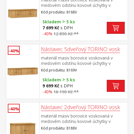
medovém odstínu kovové úchytky v
barevném provedení černěná
Kód produktu: 8168V
mosaz nástavec pro skříň 8068V
>
Skladem
5 ks
7 699 Kč
s DPH
-40%
12 890 Kč **
Nástavec 5dveřový TORINO vosk
-40%
materiál masiv borovice voskovaná v
medovém odstínu kovové úchytky v
barevném provedení černěná
Kód produktu: 8169V
mosaz nástavec pro skříň 8069V
>
Skladem
5 ks
9 699 Kč
s DPH
-40%
16 190 Kč **
Nástavec 2dveřový TORINO vosk
-40%
materiál masiv borovice voskovaná v
medovém odstínu kovové úchytky v
barevném provedení černěná
Kód produktu: 8188V
mosaz nástavec pro skříň 8088V