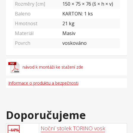
Rozměry [cm]
150 × 75 × 76 (š × h × v)
Baleno
KARTON: 1 ks
Hmotnost
21
kg
Materiál
Masiv
Povrch
voskováno
návod k montáži ke stažení zde
Informace o produktu a bezpečnosti
Doporučujeme
Noční stolek TORINO vosk
-44%