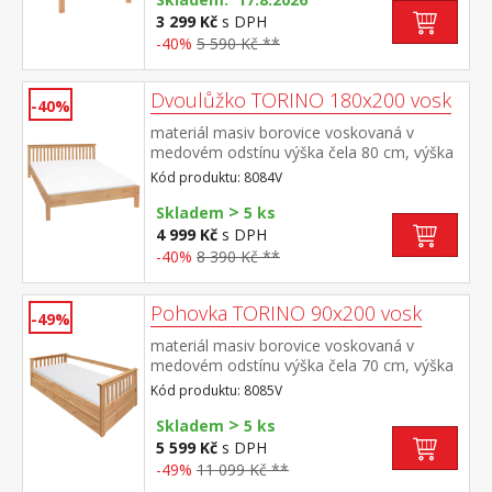
matrace 90 × 200 cm a rošt R1 doporučená
3 299 Kč
s DPH
nosnost do 120 kg
-40%
5 590 Kč **
Dvoulůžko TORINO 180x200 vosk
-40%
materiál masiv borovice voskovaná v
medovém odstínu výška čela 80 cm, výška
sedu 38 cm, cena bez roštu a
Kód produktu: 8084V
matrace minimální doporučená výška
>
matrace 15 cm doporučený rozměr
Skladem
5 ks
matrace 180 × 200 cm nebo 2 kusy 90 ×
4 999 Kč
s DPH
200 cm a rošt R4 nebo 2 kusy
-40%
8 390 Kč **
R1 doporučená nosnost do 120 kg na
každé polovině postele
Pohovka TORINO 90x200 vosk
-49%
materiál masiv borovice voskovaná v
medovém odstínu výška čela 70 cm, výška
sedu 42 cm, cena bez roštu a
Kód produktu: 8085V
matrace minimální doporučená výška
>
matrace 15 cm doporučený rozměr
Skladem
5 ks
matrace 90 × 200 cm a rošt R1 k pohovce
5 599 Kč
s DPH
možno dokoupit výsuvnou přistýlku
-49%
11 099 Kč **
TORINO 8086V nebo 8086VK