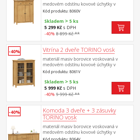
medovém odstínu kovové úchytky v
barevném provedení černěná mosaz 1
Kód produktu: 8060V
zásuvka s kovovými pojezdy, 2 plné dveře,
>
1 police maximální nosnosti uvedeny v
Skladem
5 ks
návodu k montáži
5 299 Kč
s DPH
-40%
8 899 Kč **
Vitrína 2 dveře TORINO vosk
-40%
materiál masiv borovice voskovaná v
medovém odstínu kovové úchytky v
barevném provedení černěná mosaz 2
Kód produktu: 8061V
prosklené dveře, 2 police maximální
>
nosnosti uvedeny v návodu k montáži
Skladem
5 ks
5 999 Kč
s DPH
-40%
9 999 Kč **
Komoda 3 dveře + 3 zásuvky
-40%
TORINO vosk
materiál masiv borovice voskovaná v
medovém odstínu kovové úchytky v
barevném provedení černěná mosaz 3
Kód produktu: 8064V