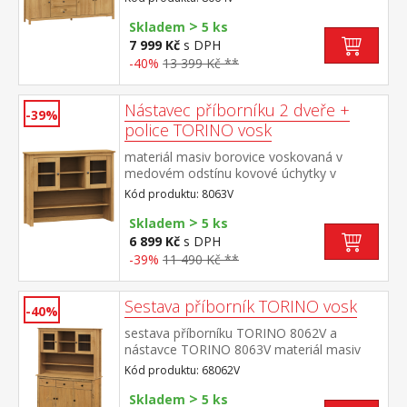
zásuvky s kovovými pojezdy, 3 plné dveře,
>
2 police maximální nosnosti uvedeny v
Skladem
5 ks
návodu k montáži
7 999 Kč
s DPH
-40%
13 399 Kč **
Nástavec příborníku 2 dveře +
-39%
police TORINO vosk
materiál masiv borovice voskovaná v
medovém odstínu kovové úchytky v
barevném provedení černěná mosaz dvoje
Kód produktu: 8063V
prosklená dvířka doplněk příborníku
>
TORINO 8062V
Skladem
5 ks
6 899 Kč
s DPH
-39%
11 490 Kč **
Sestava příborník TORINO vosk
-40%
sestava příborníku TORINO 8062V a
nástavce TORINO 8063V materiál masiv
borovice voskovaná v medovém
Kód produktu: 68062V
odstínu kovové úchytky v barevném
>
provedení černěná mosaz příborník: 3
Skladem
5 ks