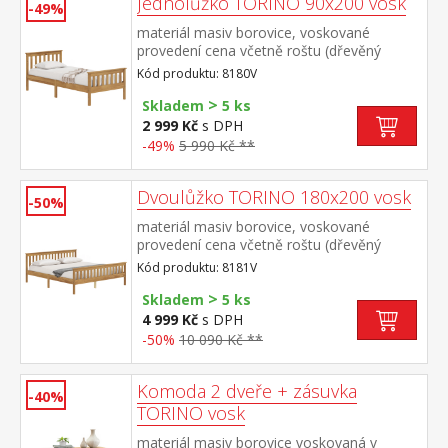
Jednolůžko TORINO 90x200 vosk
37 × 190 cm rozměr knihovny 8071V (š/h/v)
-49%
85 × 37 × 190 cm rozměr vitríny 8072V
materiál masiv borovice, voskované
(š/h/v) 85 × 37 × 190 cm
provedení cena včetně roštu (dřevěný
laťkový) bez matrace doporučený rozměr
Kód produktu: 8180V
matrace 90 × 200 cm
>
Skladem
5 ks
2 999 Kč
s DPH
-49%
5 990 Kč **
Dvoulůžko TORINO 180x200 vosk
-50%
materiál masiv borovice, voskované
provedení cena včetně roštu (dřevěný
laťkový) bez matrace doporučený rozměr
Kód produktu: 8181V
matrace 180 × 200 cm nebo 2 kusy 90 ×
>
200 cm
Skladem
5 ks
4 999 Kč
s DPH
-50%
10 090 Kč **
Komoda 2 dveře + zásuvka
-40%
TORINO vosk
materiál masiv borovice voskovaná v