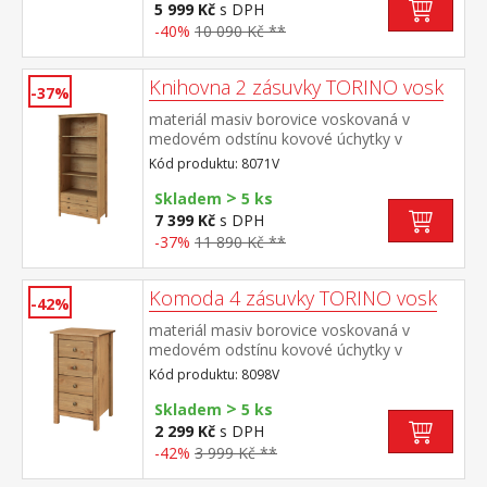
5 999 Kč
s DPH
-40%
10 090 Kč **
Knihovna 2 zásuvky TORINO vosk
-37%
materiál masiv borovice voskovaná v
medovém odstínu kovové úchytky v
barevném provedení černěná mosaz tři
Kód produktu: 8071V
police, dvě zásuvky s kovovými pojezdy
>
Skladem
5 ks
7 399 Kč
s DPH
-37%
11 890 Kč **
Komoda 4 zásuvky TORINO vosk
-42%
materiál masiv borovice voskovaná v
medovém odstínu kovové úchytky v
barevném provedení černěná mosaz 4
Kód produktu: 8098V
zásuvky s kovovými pojezdy
>
Skladem
5 ks
2 299 Kč
s DPH
-42%
3 999 Kč **