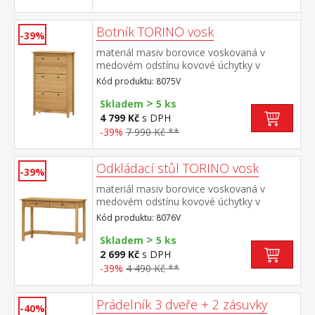
Botník TORINO vosk
-39%
materiál masiv borovice voskovaná v
medovém odstínu kovové úchytky v
barevném provedení černěná mosaz 3
Kód produktu: 8075V
dvouřadé výklopy
>
Skladem
5 ks
4 799 Kč
s DPH
-39%
7 990 Kč **
Odkládací stůl TORINO vosk
-39%
materiál masiv borovice voskovaná v
medovém odstínu kovové úchytky v
barevném provedení černěná mosaz dvě
Kód produktu: 8076V
zásuvky s kovovými pojezdy
>
Skladem
5 ks
2 699 Kč
s DPH
-39%
4 490 Kč **
Prádelník 3 dveře + 2 zásuvky
-40%