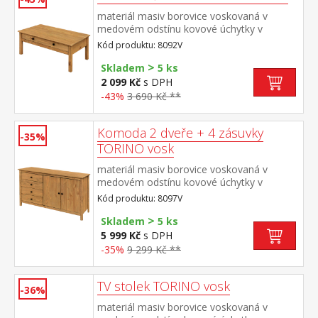
materiál masiv borovice voskovaná v
medovém odstínu kovové úchytky v
barevném provedení černěná mosaz široká
Kód produktu: 8092V
zásuvka s kovovými pojezdy
>
Skladem
5 ks
2 099 Kč
s DPH
-43%
3 690 Kč **
Komoda 2 dveře + 4 zásuvky
-35%
TORINO vosk
materiál masiv borovice voskovaná v
medovém odstínu kovové úchytky v
barevném provedení černěná mosaz 4
Kód produktu: 8097V
zásuvky s kovovými pojezdy, 2 plné dveře,
>
1 police
Skladem
5 ks
5 999 Kč
s DPH
-35%
9 299 Kč **
TV stolek TORINO vosk
-36%
materiál masiv borovice voskovaná v