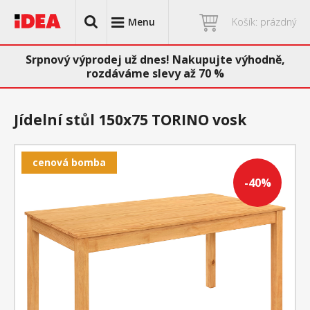
Menu
Košík: prázdný
Srpnový výprodej už dnes! Nakupujte výhodně,
rozdáváme slevy až 70 %
Jídelní stůl 150x75 TORINO vosk
cenová bomba
-40%