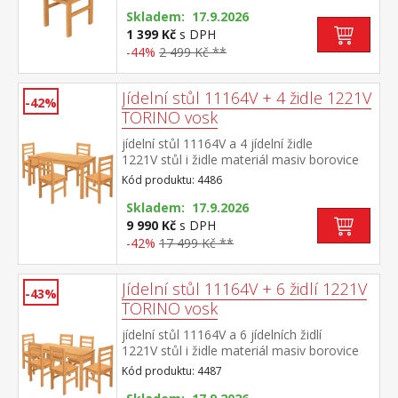
Skladem: 17.9.2026
1 399 Kč
s DPH
-44%
2 499 Kč **
Jídelní stůl 11164V + 4 židle 1221V
-42%
TORINO vosk
jídelní stůl 11164V a 4 jídelní židle
1221V stůl i židle materiál masiv borovice
voskovaná v medovém odstínu výška sedu
Kód produktu: 4486
židle 45 cm rozměr stolu (š/h/v): 150 × 75 ×
76 cm rozměr židle (š/h/v): 42 × 46 × 91 cm
Skladem: 17.9.2026
9 990 Kč
s DPH
-42%
17 499 Kč **
Jídelní stůl 11164V + 6 židlí 1221V
-43%
TORINO vosk
jídelní stůl 11164V a 6 jídelních židlí
1221V stůl i židle materiál masiv borovice
voskovaná v medovém odstínu výška sedu
Kód produktu: 4487
židle 45 cm rozměr stolu (š/h/v): 150 × 75 ×