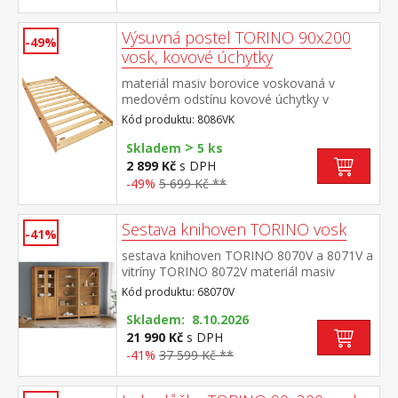
police rozměr příborníku (š/h/v) 90 × 40 ×
80 cm rozměr nástavce (š/h/v) 90 × 33 ×
Výsuvná postel TORINO 90x200
100 cm
-49%
vosk, kovové úchytky
materiál masiv borovice voskovaná v
medovém odstínu kovové úchytky v
barevném provedení černěná
Kód produktu: 8086VK
mosaz výsuvná na kolečkách, cena bez
>
matrace maximální doporučená výška
Skladem
5 ks
matrace 14 cm doporučený rozměr
2 899 Kč
s DPH
matrace 90 × 200 cm vhodná jako výsuvná
-49%
5 699 Kč **
přistýlka k pohovce TORINO 8085V
Sestava knihoven TORINO vosk
-41%
sestava knihoven TORINO 8070V a 8071V a
vitríny TORINO 8072V materiál masiv
borovice voskovaná v medovém
Kód produktu: 68070V
odstínu kovové úchytky v barevném
provedení černěná mosaz knihovna 8070V:
Skladem: 8.10.2026
čtyři police knihovna 8071V: tři police, dvě
21 990 Kč
s DPH
zásuvky s kovovými pojezdy vitrína 8072V:
-41%
37 599 Kč **
dvoje částečně prosklené dveře, čtyři
police rozměr knihovny 8070V (š/h/v) 85 ×