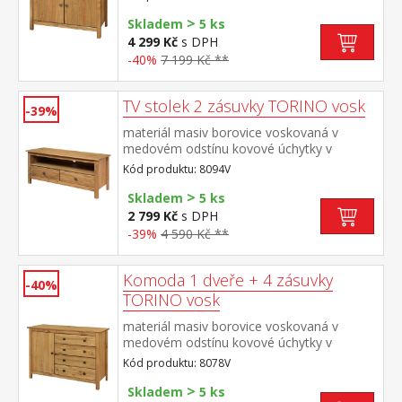
zásuvky s kovovými pojezdy, 2 plné dveře,
>
1 police vhodný doplněk nástavec 8096V
Skladem
5 ks
4 299 Kč
s DPH
-40%
7 199 Kč **
TV stolek 2 zásuvky TORINO vosk
-39%
materiál masiv borovice voskovaná v
medovém odstínu kovové úchytky v
barevném provedení černěná mosaz 2
Kód produktu: 8094V
zásuvky s kovovými pojezdy, 1
>
police maximální doporučené zatížení horní
Skladem
5 ks
desky do 50 kg
2 799 Kč
s DPH
-39%
4 590 Kč **
Komoda 1 dveře + 4 zásuvky
-40%
TORINO vosk
materiál masiv borovice voskovaná v
medovém odstínu kovové úchytky v
barevném provedení černěná mosaz 1
Kód produktu: 8078V
dvířka a 4 zásuvky s kovovými pojezdy
>
Skladem
5 ks