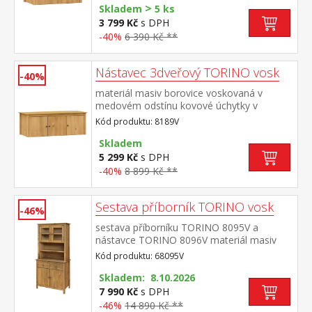
>
Skladem
5 ks
3 799 Kč
s DPH
-40%
6 390 Kč **
Nástavec 3dveřový TORINO vosk
-40%
materiál masiv borovice voskovaná v
medovém odstínu kovové úchytky v
barevném provedení černěná
Kód produktu: 8189V
mosaz nástavec pro skříň 8089V
Skladem
5 299 Kč
s DPH
-40%
8 899 Kč **
Sestava příborník TORINO vosk
-46%
sestava příborníku TORINO 8095V a
nástavce TORINO 8096V materiál masiv
borovice voskovaná v medovém
Kód produktu: 68095V
odstínu kovové úchytky v barevném
provedení černěná mosaz příborník: 2
Skladem: 8.10.2026
zásuvky s kovovými pojezdy, 2 plné dveře,
7 990 Kč
s DPH
1 police nástavec: 2 prosklené dveře, 1
-46%
14 890 Kč **