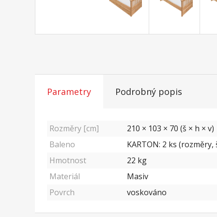
Parametry
Podrobný popis
Rozměry [cm]
210 × 103 × 70 (š × h × v)
Baleno
KARTON: 2 ks (rozměry, š/
Hmotnost
22
kg
Materiál
Masiv
Povrch
voskováno