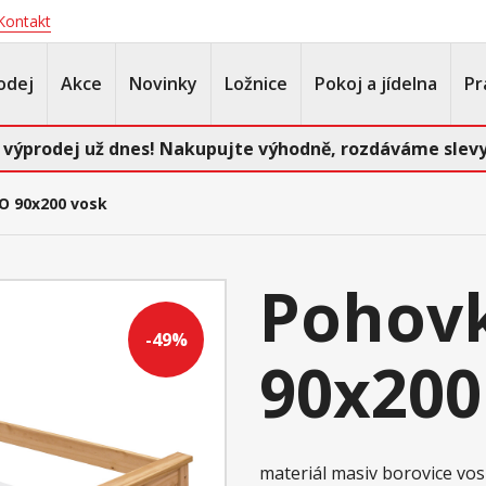
Kontakt
odej
Akce
Novinky
Ložnice
Pokoj a jídelna
Pr
 výprodej už dnes! Nakupujte výhodně, rozdáváme slevy
O 90x200 vosk
Pohov
-49%
90x200
materiál masiv borovice v