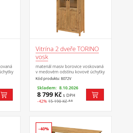
Vitrína 2 dveře TORINO
vosk
kovaná
materiál masiv borovice voskovaná
úchytky
v medovém odstínu kovové úchytky
ná
v barevném provedení černěná
Kód produktu: 8072V
mi
mosaz dvoje částečně prosklené
dveře, čtyři police
Skladem: 8.10.2026
8 799 Kč
s DPH
-42%
15 190 Kč **
-40%