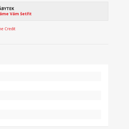
ÁBYTEK
me Vám šetřit
e Credit