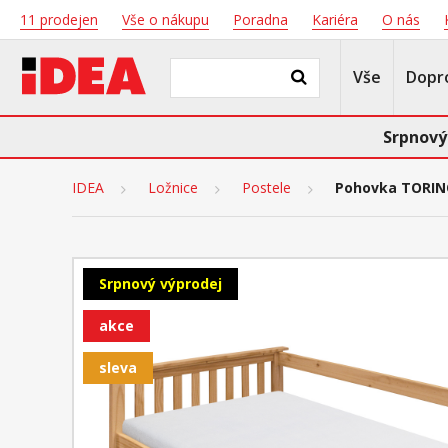
11 prodejen
Vše o nákupu
Poradna
Kariéra
O nás
Vše
Dopr
Srpnový
IDEA
Ložnice
Postele
Pohovka TORIN
Srpnový výprodej
akce
sleva