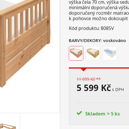
výška čela 70 cm, výška sed
minimální doporučená výšk
doporučený rozměr matrace
k pohovce možno dokoupit
Kód produktu: 8085V
BARVY/DEKORY:
voskováno
11 099 Kč **
5 599 Kč
s DPH
>
Skladem
5 ks