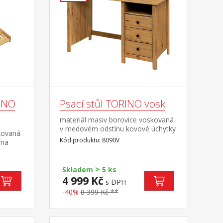
INO
Psací stůl TORINO vosk
materiál masiv borovice voskovaná
v medovém odstínu kovové úchytky
kovaná
v barevném provedení černěná
Kód produktu: 8090V
 na
mosaz 3 zásuvky s kovovými
pojezdy, 1 police
ená
>
učený
Skladem
5 ks
4 999 Kč
s DPH
týlka k
-40%
8 399 Kč **