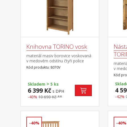
Knihovna TORINO vosk
Nást
TORI
materiál masiv borovice voskovaná
v medovém odstínu čtyři police
materi
Kód produktu: 8070V
v medo
v bare
Kód pro
mosaz 
>
police 
Sklad
Skladem
5 ks
4 59
6 399 Kč
s DPH
-42%
-40%
10 690 Kč **
-40%
-40%