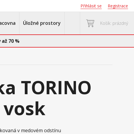
Přihlásit se
Registrace
acovna
Úložné prostory
Košík: prázdný
 až 70 %
ka TORINO
 vosk
oskovaná v medovém odstínu