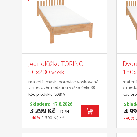
Jednolůžko TORINO
Dvou
90x200 vosk
180x
materiál masiv borovice voskovaná
materi
v medovém odstínu výška čela 80
v medo
cm, výška sedu 38 cm, cena bez
cm, vý
Kód produktu: 8081V
Kód pro
roštu a matrace minimální
roštu 
doporučená výška matrace 15
Skladem: 17.8.2026
doporu
Skla
cm doporučený rozměr matrace 90
3 299 Kč
cm dop
4 99
s DPH
× 200 cm a rošt R1 doporučená
180 × 
-40%
5 590 Kč **
-40%
nosnost do 120 kg
cm a r
R1 dop
na každ