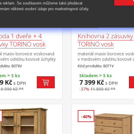
 a reklam. Se souhlasem můžeme také předávat
rmám některé osobní údaje pro marketingové účely.
da 1 dveře + 4
Knihovna 2 zásuvky
vky TORINO vosk
TORINO vosk
ál masiv borovice voskovaná
materiál masiv borovice vos
vém odstínu kovové úchytky
v medovém odstínu kovové 
vném provedení černěná
v barevném provedení černě
duktu: 8078V
Kód produktu: 8071V
 dvířka a 4 zásuvky s
mosaz tři police, dvě zásuvk
>
>
mi pojezdy
kovovými pojezdy
dem
5 ks
Skladem
5 ks
9 Kč
7 399 Kč
s DPH
s DPH
10 090 Kč **
-37%
11 890 Kč **
-40%