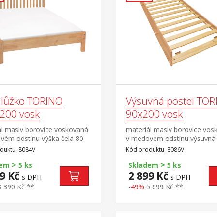
lůžko TORINO
Výsuvná postel TOR
200 vosk
90x200 vosk
ál masiv borovice voskovaná
materiál masiv borovice vos
vém odstínu výška čela 80
v medovém odstínu výsuvná
ška sedu 38 cm, cena bez
kolečkách, cena bez
duktu: 8084V
Kód produktu: 8086V
a matrace minimální
matrace maximální doporuč
>
>
čená výška matrace 15
výška matrace 14 cm dopor
dem
5 ks
Skladem
5 ks
oručený rozměr matrace
rozměr matrace 90 × 200
9 Kč
2 899 Kč
s DPH
s DPH
200 cm nebo 2 kusy 90 × 200
cm vhodná jako výsuvná přis
8 390 Kč **
-49%
5 699 Kč **
ošt R4 nebo 2 kusy
pohovce TORINO 8085V
oručená nosnost do 120 kg
é polovině postele