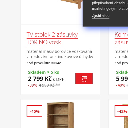
přizpůsobení obsahu
marketingovým platfo
Zjistit více
TV stolek 2 zásuvky
Komo
TORINO vosk
zásu
materiál masiv borovice voskovaná
materi
v medovém odstínu kovové úchytky
v medo
v barevném provedení černěná
v bare
Kód produktu: 8094V
Kód pro
mosaz 2 zásuvky s kovovými
mosaz 1
>
pojezdy, 1 police maximální
kovový
Skladem
5 ks
Skla
doporučené zatížení horní desky do
2 799 Kč
5 99
s DPH
50 kg
-39%
4 590 Kč **
-40%
-40%
-42%