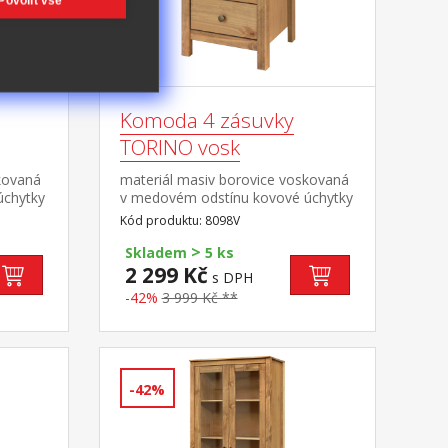
Povolit vše
Komoda 4 zásuvky
TORINO vosk
kovaná
materiál masiv borovice voskovaná
úchytky
v medovém odstínu kovové úchytky
ná
v barevném provedení černěná
Kód produktu: 8098V
y s
mosaz 4 zásuvky s kovovými
>
pojezdy
Skladem
5 ks
2 299 Kč
s DPH
-42%
3 999 Kč **
-42%