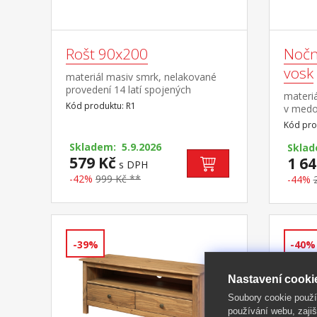
Rošt 90x200
Nočn
vosk
materiál masiv smrk, nelakované
provedení 14 latí spojených
materi
textilním tkalounem
Kód produktu: R1
v medo
v bare
Kód pro
mosaz 
Skladem: 5.9.2026
pojezd
Skla
579 Kč
1 64
s DPH
-42%
999 Kč **
-44%
-39%
-40%
Nastavení cooki
Soubory cookie použ
používání webu, zajiš