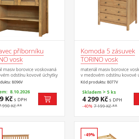
avec příborníku
Komoda 5 zásuvek
NO vosk
TORINO vosk
ál masiv borovice voskovaná
materiál masiv borovice vos
vém odstínu kovové úchytky
v medovém odstínu kovové 
vném provedení černěná
v barevném provedení černě
duktu: 8096V
Kód produktu: 8077V
2 prosklené dveře, 1
mosaz pět zásuvek s kovový
>
nástavec příborníku 8095V
em: 8.10.2026
pojezdy
Skladem
5 ks
9 Kč
4 299 Kč
s DPH
s DPH
7 990 Kč **
-40%
7 199 Kč **
-49%