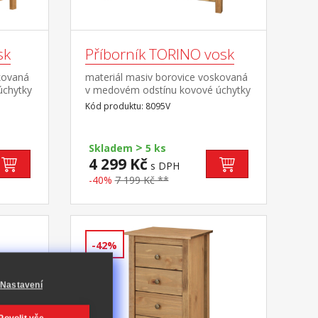
sk
Příborník TORINO vosk
kovaná
materiál masiv borovice voskovaná
úchytky
v medovém odstínu kovové úchytky
ná
v barevném provedení černěná
Kód produktu: 8095V
uvky s
mosaz 2 zásuvky s kovovými
pojezdy, 2 plné dveře, 1
police vhodný doplněk nástavec
>
Skladem
5 ks
8096V
4 299 Kč
s DPH
-40%
7 199 Kč **
-42%
Nastavení