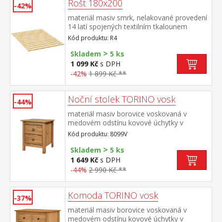
Rošt 180x200
-42%
materiál masiv smrk, nelakované provedení
14 latí spojených textilním tkalounem
Kód produktu: R4
>
Skladem
5 ks
1 099 Kč
s DPH
-42%
1 899 Kč **
Noční stolek TORINO vosk
-44%
materiál masiv borovice voskovaná v
medovém odstínu kovové úchytky v
barevném provedení černěná mosaz 2
Kód produktu: 8099V
zásuvky s kovovými pojezdy
>
Skladem
5 ks
1 649 Kč
s DPH
-44%
2 990 Kč **
Komoda TORINO vosk
-37%
materiál masiv borovice voskovaná v
medovém odstínu kovové úchytky v