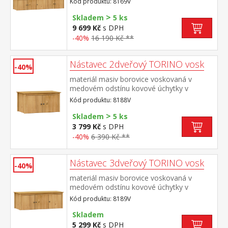
Kód produktu: 8169V
mosaz nástavec pro skříň 8069V
>
Skladem
5 ks
9 699 Kč
s DPH
-40%
16 190 Kč **
Nástavec 2dveřový TORINO vosk
-40%
materiál masiv borovice voskovaná v
medovém odstínu kovové úchytky v
barevném provedení černěná
Kód produktu: 8188V
mosaz nástavec pro skříň 8088V
>
Skladem
5 ks
3 799 Kč
s DPH
-40%
6 390 Kč **
Nástavec 3dveřový TORINO vosk
-40%
materiál masiv borovice voskovaná v
medovém odstínu kovové úchytky v
barevném provedení černěná
Kód produktu: 8189V
mosaz nástavec pro skříň 8089V
Skladem
5 299 Kč
s DPH