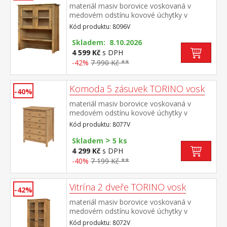
materiál masiv borovice voskovaná v
medovém odstínu kovové úchytky v
barevném provedení černěná mosaz 2
Kód produktu: 8096V
prosklené dveře, 1 police nástavec
příborníku 8095V
Skladem: 8.10.2026
4 599 Kč
s DPH
-42%
7 990 Kč **
Komoda 5 zásuvek TORINO vosk
-40%
materiál masiv borovice voskovaná v
medovém odstínu kovové úchytky v
barevném provedení černěná mosaz pět
Kód produktu: 8077V
zásuvek s kovovými pojezdy
>
Skladem
5 ks
4 299 Kč
s DPH
-40%
7 199 Kč **
Vitrína 2 dveře TORINO vosk
-42%
materiál masiv borovice voskovaná v
medovém odstínu kovové úchytky v
barevném provedení černěná mosaz dvoje
Kód produktu: 8072V