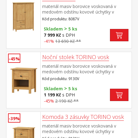
materiál masiv borovice voskovaná v
medovém odstínu kovové úchytky v
barevném provedení černěná mosaz 2
Kód produktu: 8087V
dvířka a 2 zásuvky s kovovými pojezdy
>
Skladem
5 ks
7 999 Kč
s DPH
-41%
13 690 Kč **
Noční stolek TORINO vosk
-45%
materiál masiv borovice voskovaná v
medovém odstínu kovové úchytky v
barevném provedení černěná mosaz jedna
Kód produktu: 9130V
zásuvka s kovovými pojezdy
>
Skladem
5 ks
1 199 Kč
s DPH
-45%
2 190 Kč **
Komoda 3 zásuvky TORINO vosk
-39%
materiál masiv borovice voskovaná v
medovém odstínu kovové úchytky v
barevném provedení černěná mosaz tři