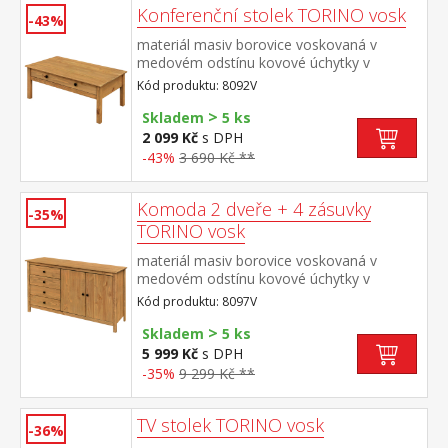
Konferenční stolek TORINO vosk
-43%
materiál masiv borovice voskovaná v
medovém odstínu kovové úchytky v
barevném provedení černěná mosaz široká
Kód produktu: 8092V
zásuvka s kovovými pojezdy
>
Skladem
5 ks
2 099 Kč
s DPH
-43%
3 690 Kč **
Komoda 2 dveře + 4 zásuvky
-35%
TORINO vosk
materiál masiv borovice voskovaná v
medovém odstínu kovové úchytky v
barevném provedení černěná mosaz 4
Kód produktu: 8097V
zásuvky s kovovými pojezdy, 2 plné dveře,
>
1 police
Skladem
5 ks
5 999 Kč
s DPH
-35%
9 299 Kč **
TV stolek TORINO vosk
-36%