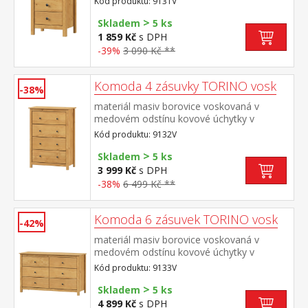
Kód produktu: 9131V
zásuvky s kovovými pojezdy
>
Skladem
5 ks
1 859 Kč
s DPH
-39%
3 090 Kč **
Komoda 4 zásuvky TORINO vosk
-38%
materiál masiv borovice voskovaná v
medovém odstínu kovové úchytky v
barevném provedení černěná mosaz čtyři
Kód produktu: 9132V
zásuvky s kovovými pojezdy
>
Skladem
5 ks
3 999 Kč
s DPH
-38%
6 499 Kč **
Komoda 6 zásuvek TORINO vosk
-42%
materiál masiv borovice voskovaná v
medovém odstínu kovové úchytky v
barevném provedení černěná mosaz šest
Kód produktu: 9133V
zásuvek s kovovými pojezdy
>
Skladem
5 ks
4 899 Kč
s DPH