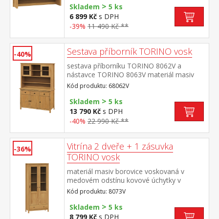
>
TORINO 8062V
Skladem
5 ks
6 899 Kč
s DPH
-39%
11 490 Kč **
Sestava příborník TORINO vosk
-40%
sestava příborníku TORINO 8062V a
nástavce TORINO 8063V materiál masiv
borovice voskovaná v medovém
Kód produktu: 68062V
odstínu kovové úchytky v barevném
>
provedení černěná mosaz příborník: 3
Skladem
5 ks
dveře, 3 zásuvky s kovovými
13 790 Kč
s DPH
pojezdy nástavec: dvoje prosklená
-40%
22 990 Kč **
dvířka rozměr příborníku (š/h/v) 129 × 40 ×
80 cm rozměr nástavce (š/h/v) 129 × 33 ×
100 cm
Vitrína 2 dveře + 1 zásuvka
-36%
TORINO vosk
materiál masiv borovice voskovaná v
medovém odstínu kovové úchytky v
barevném provedení černěná mosaz dvoje
Kód produktu: 8073V
částečně prosklené dveře, tři police jedna
>
zásuvka s kovovými pojezdy
Skladem
5 ks
8 799 Kč
s DPH