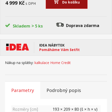
4 999 Kč
Do košíku
s DPH
>
Doprava zdarma
Skladem
5 ks
IDEA NÁBYTEK
Pomáháme Vám šetřit
Nákup na splátky:
kalkulace Home Credit
Parametry
Podrobný popis
Rozměry [cm]
193 × 209 × 80 (š × h × v)