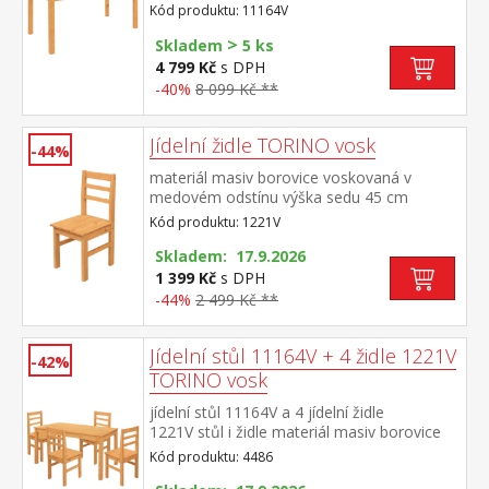
Kód produktu: 11164V
>
Skladem
5 ks
4 799 Kč
s DPH
-40%
8 099 Kč **
Jídelní židle TORINO vosk
-44%
materiál masiv borovice voskovaná v
medovém odstínu výška sedu 45 cm
Kód produktu: 1221V
Skladem: 17.9.2026
1 399 Kč
s DPH
-44%
2 499 Kč **
Jídelní stůl 11164V + 4 židle 1221V
-42%
TORINO vosk
jídelní stůl 11164V a 4 jídelní židle
1221V stůl i židle materiál masiv borovice
voskovaná v medovém odstínu výška sedu
Kód produktu: 4486
židle 45 cm rozměr stolu (š/h/v): 150 × 75 ×