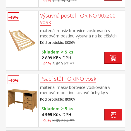
-49%
11 099 Kč **
TORINO 8086V nebo 8086VK
Výsuvná postel TORINO 90x200
-49%
vosk
materiál masiv borovice voskovaná v
medovém odstínu výsuvná na kolečkách,
cena bez matrace maximální doporučená
Kód produktu: 8086V
výška matrace 14 cm doporučený rozměr
>
matrace 90 × 200 cm vhodná jako výsuvná
Skladem
5 ks
přistýlka k pohovce TORINO 8085V
2 899 Kč
s DPH
-49%
5 699 Kč **
Psací stůl TORINO vosk
-40%
materiál masiv borovice voskovaná v
medovém odstínu kovové úchytky v
barevném provedení černěná mosaz 3
Kód produktu: 8090V
zásuvky s kovovými pojezdy, 1 police
>
Skladem
5 ks
4 999 Kč
s DPH
-40%
8 399 Kč **