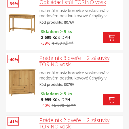
Odkládací stůl TORINO vosk
-39%
materiál masiv borovice voskovaná v
medovém odstínu kovové úchytky v
barevném provedení černěná mosaz dvě
Kód produktu: 8076V
zásuvky s kovovými pojezdy
>
Skladem
5 ks
2 699 Kč
s DPH
-39%
4 490 Kč **
Prádelník 3 dveře + 2 zásuvky
-40%
TORINO vosk
materiál masiv borovice voskovaná v
medovém odstínu kovové úchytky v
barevném provedení černěná mosaz 3
Kód produktu: 8079V
dvířka a 2 zásuvky s kovovými pojezdy
>
Skladem
5 ks
9 999 Kč
s DPH
-40%
16 690 Kč **
Prádelník 2 dveře + 2 zásuvky
-41%
TORINO vosk