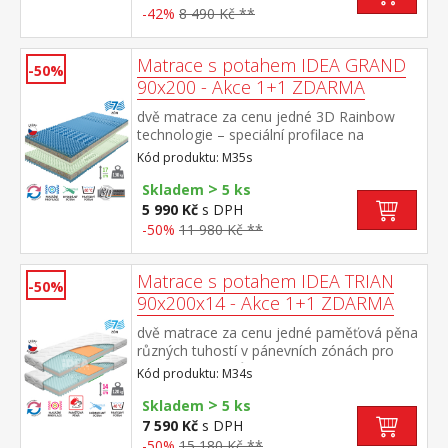
-42%
8 490 Kč **
Matrace s potahem IDEA GRAND
-50%
90x200 - Akce 1+1 ZDARMA
dvě matrace za cenu jedné 3D Rainbow
technologie – speciální profilace na
sendvičové vrstvě z kombinace Flexifoam
Kód produktu: M35s
pěn různých vlastností a tuhostí, která
>
zajišťuje komfort, vzdušnost, ortopedické
Skladem
5 ks
vlastnosti a dlouhou životnost anatomická
5 990 Kč
s DPH
zónová masážní profilace – 7 zón na obou
-50%
11 980 Kč **
stranách, jemná masáž v průběhu spánku
rozdílná tuhost stran – zelenkavá měkčí
strana tuhost 2 z 5, modrá tužší strana
Matrace s potahem IDEA TRIAN
-50%
tuhost 2,5 z 5 vzdušný potah prošitý dutým
90x200x14 - Akce 1+1 ZDARMA
vláknem, vyrobený ze 2 částí, snímatelný a
pratelný do 60 °C doporučená nosnost do
dvě matrace za cenu jedné paměťová pěna
130 kg, výška matrace 17 cm
různých tuhostí v pánevních zónách pro
odlehčení kloubům a celému pohybovému
Kód produktu: M34s
aparátu 7zónová anatomická masážní
>
profilace přináší velmi jemnou masáž v
Skladem
5 ks
průběhu spánku matrace s Visco pěnou a
7 590 Kč
s DPH
systémem rozdílné tuhosti stran vhodná
-50%
15 180 Kč **