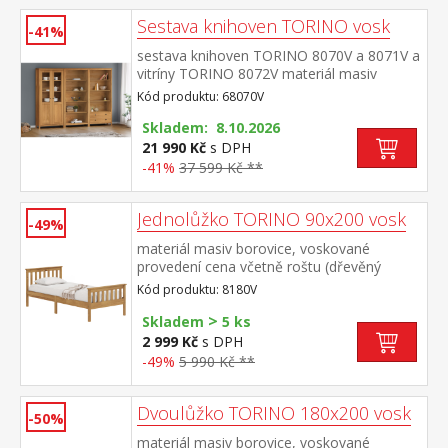
Sestava knihoven TORINO vosk
-41%
sestava knihoven TORINO 8070V a 8071V a
vitríny TORINO 8072V materiál masiv
borovice voskovaná v medovém
Kód produktu: 68070V
odstínu kovové úchytky v barevném
provedení černěná mosaz knihovna 8070V:
Skladem: 8.10.2026
čtyři police knihovna 8071V: tři police, dvě
21 990 Kč
s DPH
zásuvky s kovovými pojezdy vitrína 8072V:
-41%
37 599 Kč **
dvoje částečně prosklené dveře, čtyři
police rozměr knihovny 8070V (š/h/v) 85 ×
Jednolůžko TORINO 90x200 vosk
37 × 190 cm rozměr knihovny 8071V (š/h/v)
-49%
85 × 37 × 190 cm rozměr vitríny 8072V
materiál masiv borovice, voskované
(š/h/v) 85 × 37 × 190 cm
provedení cena včetně roštu (dřevěný
laťkový) bez matrace doporučený rozměr
Kód produktu: 8180V
matrace 90 × 200 cm
>
Skladem
5 ks
2 999 Kč
s DPH
-49%
5 990 Kč **
Dvoulůžko TORINO 180x200 vosk
-50%
materiál masiv borovice, voskované