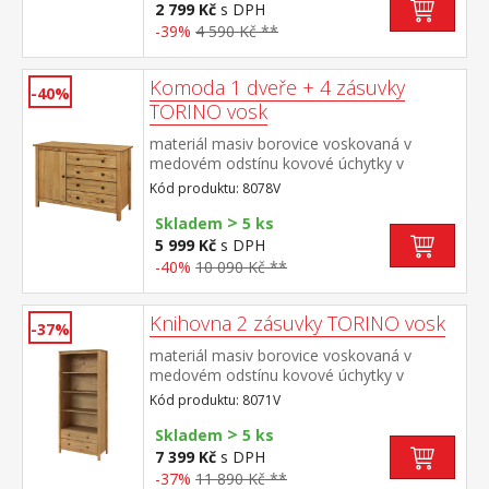
desky do 50 kg
2 799 Kč
s DPH
-39%
4 590 Kč **
Komoda 1 dveře + 4 zásuvky
-40%
TORINO vosk
materiál masiv borovice voskovaná v
medovém odstínu kovové úchytky v
barevném provedení černěná mosaz 1
Kód produktu: 8078V
dvířka a 4 zásuvky s kovovými pojezdy
>
Skladem
5 ks
5 999 Kč
s DPH
-40%
10 090 Kč **
Knihovna 2 zásuvky TORINO vosk
-37%
materiál masiv borovice voskovaná v
medovém odstínu kovové úchytky v
barevném provedení černěná mosaz tři
Kód produktu: 8071V
police, dvě zásuvky s kovovými pojezdy
>
Skladem
5 ks
7 399 Kč
s DPH
-37%
11 890 Kč **