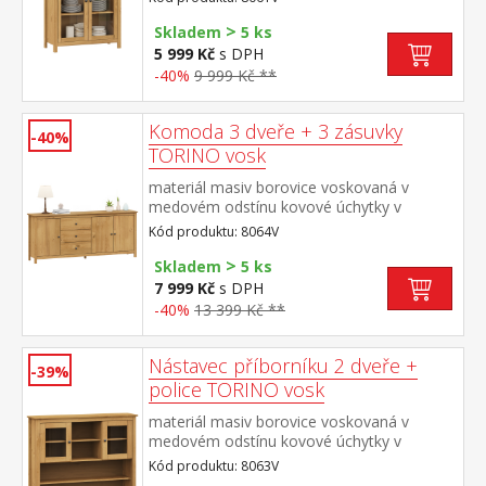
prosklené dveře, 2 police maximální
>
nosnosti uvedeny v návodu k montáži
Skladem
5 ks
5 999 Kč
s DPH
-40%
9 999 Kč **
Komoda 3 dveře + 3 zásuvky
-40%
TORINO vosk
materiál masiv borovice voskovaná v
medovém odstínu kovové úchytky v
barevném provedení černěná mosaz 3
Kód produktu: 8064V
zásuvky s kovovými pojezdy, 3 plné dveře,
>
2 police maximální nosnosti uvedeny v
Skladem
5 ks
návodu k montáži
7 999 Kč
s DPH
-40%
13 399 Kč **
Nástavec příborníku 2 dveře +
-39%
police TORINO vosk
materiál masiv borovice voskovaná v
medovém odstínu kovové úchytky v
barevném provedení černěná mosaz dvoje
Kód produktu: 8063V
prosklená dvířka doplněk příborníku