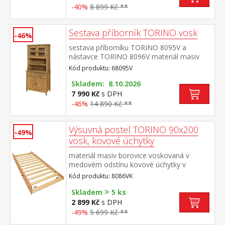
-40%
8 899 Kč **
Sestava příborník TORINO vosk
-46%
sestava příborníku TORINO 8095V a
nástavce TORINO 8096V materiál masiv
borovice voskovaná v medovém
Kód produktu: 68095V
odstínu kovové úchytky v barevném
provedení černěná mosaz příborník: 2
Skladem: 8.10.2026
zásuvky s kovovými pojezdy, 2 plné dveře,
7 990 Kč
s DPH
1 police nástavec: 2 prosklené dveře, 1
-46%
14 890 Kč **
police rozměr příborníku (š/h/v) 90 × 40 ×
80 cm rozměr nástavce (š/h/v) 90 × 33 ×
Výsuvná postel TORINO 90x200
100 cm
-49%
vosk, kovové úchytky
materiál masiv borovice voskovaná v
medovém odstínu kovové úchytky v
barevném provedení černěná
Kód produktu: 8086VK
mosaz výsuvná na kolečkách, cena bez
>
matrace maximální doporučená výška
Skladem
5 ks
matrace 14 cm doporučený rozměr
2 899 Kč
s DPH
matrace 90 × 200 cm vhodná jako výsuvná
-49%
5 699 Kč **
přistýlka k pohovce TORINO 8085V