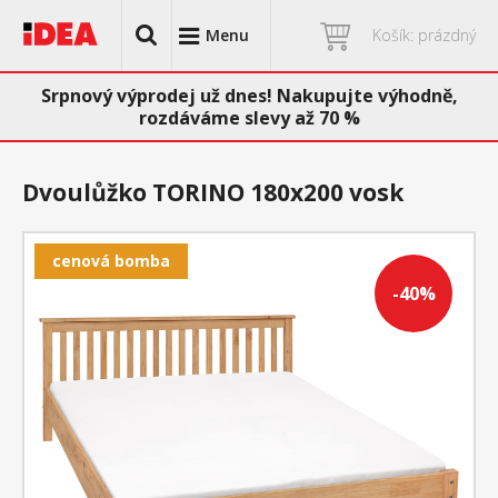
Menu
Košík: prázdný
Srpnový výprodej už dnes! Nakupujte výhodně,
rozdáváme slevy až 70 %
Dvoulůžko TORINO 180x200 vosk
cenová bomba
-40%