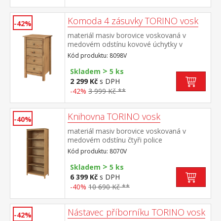
Komoda 4 zásuvky TORINO vosk
-42%
materiál masiv borovice voskovaná v
medovém odstínu kovové úchytky v
barevném provedení černěná mosaz 4
Kód produktu: 8098V
zásuvky s kovovými pojezdy
>
Skladem
5 ks
2 299 Kč
s DPH
-42%
3 999 Kč **
Knihovna TORINO vosk
-40%
materiál masiv borovice voskovaná v
medovém odstínu čtyři police
Kód produktu: 8070V
>
Skladem
5 ks
6 399 Kč
s DPH
-40%
10 690 Kč **
Nástavec příborníku TORINO vosk
-42%