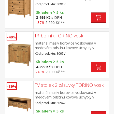
barevném provedení černěná mosaz 2
Kód produktu: 8091V
menší a 3 větší zásuvky s kovovými pojezdy
>
Skladem
5 ks
3 499 Kč
s DPH
-37%
5 590 Kč **
Příborník TORINO vosk
-40%
materiál masiv borovice voskovaná v
medovém odstínu kovové úchytky v
barevném provedení černěná mosaz 2
Kód produktu: 8095V
zásuvky s kovovými pojezdy, 2 plné dveře,
>
1 police vhodný doplněk nástavec 8096V
Skladem
5 ks
4 299 Kč
s DPH
-40%
7 199 Kč **
TV stolek 2 zásuvky TORINO vosk
-39%
materiál masiv borovice voskovaná v
medovém odstínu kovové úchytky v
barevném provedení černěná mosaz 2
Kód produktu: 8094V
zásuvky s kovovými pojezdy, 1
>
police maximální doporučené zatížení horní
Skladem
5 ks