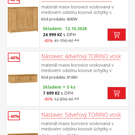
materiál masiv borovice voskovaná v
medovém odstínu kovové úchytky v
barevném provedení černěná
Kód produktu: 8069V
mosaz prostor dělený v poměru 2:1:2 v levé
a pravé širší části šatní tyč a police na
Skladem: 12.10.2026
klobouky ve střední úzké části 3 police ve
24 999 Kč
s DPH
spodní části 3 zásuvky s kovovými
-40%
41 790 Kč **
pojezdy doporučený nástavec 8169V
Nástavec 4dveřový TORINO vosk
-40%
materiál masiv borovice voskovaná v
medovém odstínu kovové úchytky v
barevném provedení černěná
Kód produktu: 8168V
mosaz nástavec pro skříň 8068V
>
Skladem
5 ks
7 699 Kč
s DPH
-40%
12 890 Kč **
Nástavec 5dveřový TORINO vosk
-40%
materiál masiv borovice voskovaná v
medovém odstínu kovové úchytky v
barevném provedení černěná