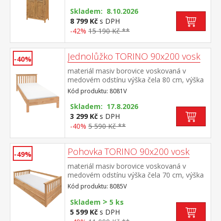
částečně prosklené dveře, čtyři police
Skladem: 8.10.2026
8 799 Kč
s DPH
-42%
15 190 Kč **
Jednolůžko TORINO 90x200 vosk
-40%
materiál masiv borovice voskovaná v
medovém odstínu výška čela 80 cm, výška
sedu 38 cm, cena bez roštu a
Kód produktu: 8081V
matrace minimální doporučená výška
matrace 15 cm doporučený rozměr
Skladem: 17.8.2026
matrace 90 × 200 cm a rošt R1 doporučená
3 299 Kč
s DPH
nosnost do 120 kg
-40%
5 590 Kč **
Pohovka TORINO 90x200 vosk
-49%
materiál masiv borovice voskovaná v
medovém odstínu výška čela 70 cm, výška
sedu 42 cm, cena bez roštu a
Kód produktu: 8085V
matrace minimální doporučená výška
>
matrace 15 cm doporučený rozměr
Skladem
5 ks
matrace 90 × 200 cm a rošt R1 k pohovce
5 599 Kč
s DPH
možno dokoupit výsuvnou přistýlku