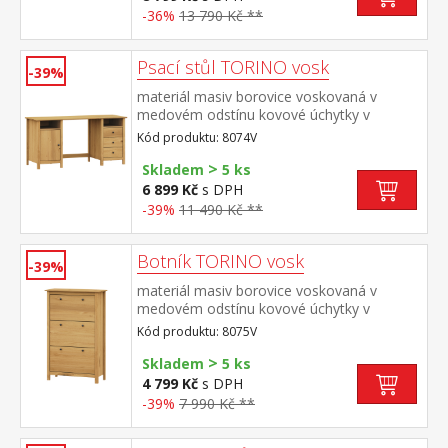
-36%
13 790 Kč **
Psací stůl TORINO vosk
-39%
materiál masiv borovice voskovaná v
medovém odstínu kovové úchytky v
barevném provedení černěná mosaz 2
Kód produktu: 8074V
otevřené police, 1 dvířka a 3 zásuvky s
>
kovovými pojezdy
Skladem
5 ks
6 899 Kč
s DPH
-39%
11 490 Kč **
Botník TORINO vosk
-39%
materiál masiv borovice voskovaná v
medovém odstínu kovové úchytky v
barevném provedení černěná mosaz 3
Kód produktu: 8075V
dvouřadé výklopy
>
Skladem
5 ks
4 799 Kč
s DPH
-39%
7 990 Kč **