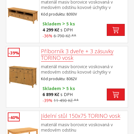
materiál masiv borovice voskovaná v
medovém odstínu kovové úchytky v
barevném provedení černěná mosaz 3
Kód produktu: 8093V
zásuvky s kovovými pojezdy
>
Skladem
5 ks
4 299 Kč
s DPH
-36%
6 790 Kč **
Příborník 3 dveře + 3 zásuvky
-39%
TORINO vosk
materiál masiv borovice voskovaná v
medovém odstínu kovové úchytky v
barevném provedení černěná mosaz 3
Kód produktu: 8062V
dveře, 3 zásuvky s kovovými pojezdy
>
vhodný doplněk nástavec TORINO 8063V
Skladem
5 ks
6 899 Kč
s DPH
-39%
11 490 Kč **
Jídelní stůl 150x75 TORINO vosk
-40%
materiál masiv borovice voskovaná v
medovém odstínu