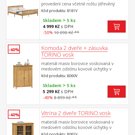
provedení cena včetně roštu (dřevěný
laťkový) bez matrace doporučený rozměr
Kód produktu: 8181V
matrace 180 × 200 cm nebo 2 kusy 90 ×
>
200 cm
Skladem
5 ks
4 999 Kč
s DPH
-50%
10 090 Kč **
Komoda 2 dveře + zásuvka
-40%
TORINO vosk
materiál masiv borovice voskovaná v
medovém odstínu kovové úchytky v
barevném provedení černěná mosaz 1
Kód produktu: 8060V
zásuvka s kovovými pojezdy, 2 plné dveře,
>
1 police maximální nosnosti uvedeny v
Skladem
5 ks
návodu k montáži
5 299 Kč
s DPH
-40%
8 899 Kč **
Vitrína 2 dveře TORINO vosk
-40%
materiál masiv borovice voskovaná v
medovém odstínu kovové úchytky v
barevném provedení černěná mosaz 2
Kód produktu: 8061V