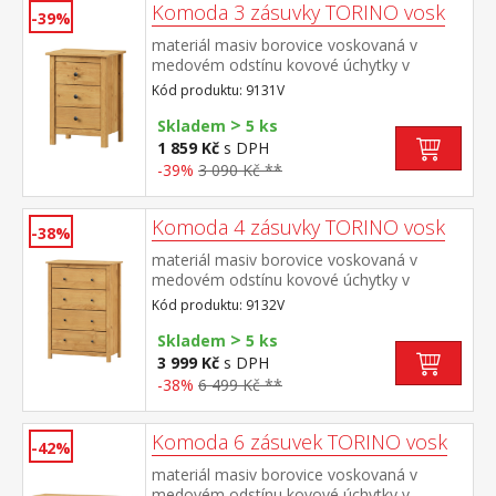
Komoda 3 zásuvky TORINO vosk
-39%
materiál masiv borovice voskovaná v
medovém odstínu kovové úchytky v
barevném provedení černěná mosaz tři
Kód produktu: 9131V
zásuvky s kovovými pojezdy
>
Skladem
5 ks
1 859 Kč
s DPH
-39%
3 090 Kč **
Komoda 4 zásuvky TORINO vosk
-38%
materiál masiv borovice voskovaná v
medovém odstínu kovové úchytky v
barevném provedení černěná mosaz čtyři
Kód produktu: 9132V
zásuvky s kovovými pojezdy
>
Skladem
5 ks
3 999 Kč
s DPH
-38%
6 499 Kč **
Komoda 6 zásuvek TORINO vosk
-42%
materiál masiv borovice voskovaná v
medovém odstínu kovové úchytky v