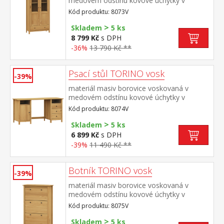
medovém odstínu kovové úchytky v
barevném provedení černěná mosaz dvoje
Kód produktu: 8073V
částečně prosklené dveře, tři police jedna
>
zásuvka s kovovými pojezdy
Skladem
5 ks
8 799 Kč
s DPH
-36%
13 790 Kč **
Psací stůl TORINO vosk
-39%
materiál masiv borovice voskovaná v
medovém odstínu kovové úchytky v
barevném provedení černěná mosaz 2
Kód produktu: 8074V
otevřené police, 1 dvířka a 3 zásuvky s
>
kovovými pojezdy
Skladem
5 ks
6 899 Kč
s DPH
-39%
11 490 Kč **
Botník TORINO vosk
-39%
materiál masiv borovice voskovaná v
medovém odstínu kovové úchytky v
barevném provedení černěná mosaz 3
Kód produktu: 8075V
dvouřadé výklopy
>
Skladem
5 ks