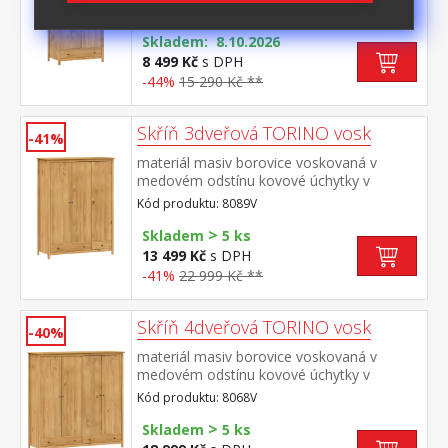
barevném provedení černěná mosaz šatní
Kód produktu: 8088V
skříň vybavená šatní tyčí a policí ve spodní
části zásuvka s kovovými
Skladem: 8.10.2026
pojezdy doporučený nástavec 8188V
8 499 Kč
s DPH
-44%
15 290 Kč **
Skříň 3dveřová TORINO vosk
-41%
materiál masiv borovice voskovaná v
medovém odstínu kovové úchytky v
barevném provedení černěná
Kód produktu: 8089V
mosaz prostor dělený v poměru 2:1 širší
>
část šatní tyč a police, užší část 3 police ve
Skladem
5 ks
spodní části 2 zásuvky s kovovými
13 499 Kč
s DPH
pojezdy doporučený nástavec 8189V
-41%
22 999 Kč **
Skříň 4dveřová TORINO vosk
-40%
materiál masiv borovice voskovaná v
medovém odstínu kovové úchytky v
barevném provedení černěná
Kód produktu: 8068V
mosaz prostor dělený na poloviny v levé
>
polovině šatní tyč a police na klobouky v
Skladem
5 ks
pravé polovině 3 police ve spodní části 2