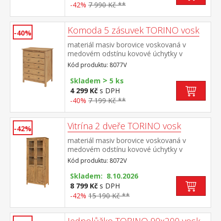
-42%
7 990 Kč **
Komoda 5 zásuvek TORINO vosk
-40%
materiál masiv borovice voskovaná v
medovém odstínu kovové úchytky v
barevném provedení černěná mosaz pět
Kód produktu: 8077V
zásuvek s kovovými pojezdy
>
Skladem
5 ks
4 299 Kč
s DPH
-40%
7 199 Kč **
Vitrína 2 dveře TORINO vosk
-42%
materiál masiv borovice voskovaná v
medovém odstínu kovové úchytky v
barevném provedení černěná mosaz dvoje
Kód produktu: 8072V
částečně prosklené dveře, čtyři police
Skladem: 8.10.2026
8 799 Kč
s DPH
-42%
15 190 Kč **