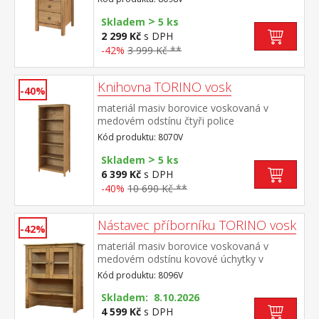
zásuvky s kovovými pojezdy
>
Skladem
5 ks
2 299 Kč
s DPH
-42%
3 999 Kč **
Knihovna TORINO vosk
-40%
materiál masiv borovice voskovaná v
medovém odstínu čtyři police
Kód produktu: 8070V
>
Skladem
5 ks
6 399 Kč
s DPH
-40%
10 690 Kč **
Nástavec příborníku TORINO vosk
-42%
materiál masiv borovice voskovaná v
medovém odstínu kovové úchytky v
barevném provedení černěná mosaz 2
Kód produktu: 8096V
prosklené dveře, 1 police nástavec
příborníku 8095V
Skladem: 8.10.2026
4 599 Kč
s DPH