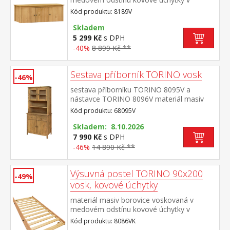
barevném provedení černěná
Kód produktu: 8189V
mosaz nástavec pro skříň 8089V
Skladem
5 299 Kč
s DPH
-40%
8 899 Kč **
Sestava příborník TORINO vosk
-46%
sestava příborníku TORINO 8095V a
nástavce TORINO 8096V materiál masiv
borovice voskovaná v medovém
Kód produktu: 68095V
odstínu kovové úchytky v barevném
provedení černěná mosaz příborník: 2
Skladem: 8.10.2026
zásuvky s kovovými pojezdy, 2 plné dveře,
7 990 Kč
s DPH
1 police nástavec: 2 prosklené dveře, 1
-46%
14 890 Kč **
police rozměr příborníku (š/h/v) 90 × 40 ×
80 cm rozměr nástavce (š/h/v) 90 × 33 ×
Výsuvná postel TORINO 90x200
100 cm
-49%
vosk, kovové úchytky
materiál masiv borovice voskovaná v
medovém odstínu kovové úchytky v
barevném provedení černěná
Kód produktu: 8086VK
mosaz výsuvná na kolečkách, cena bez