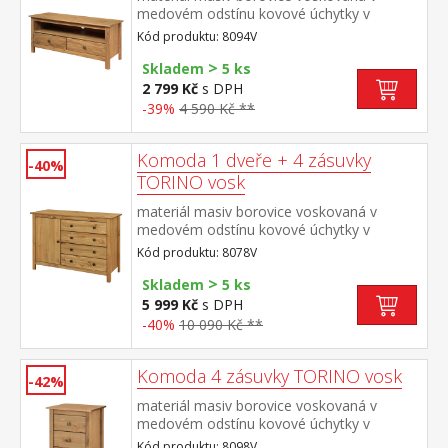
medovém odstínu kovové úchytky v
barevném provedení černěná mosaz 2
Kód produktu: 8094V
zásuvky s kovovými pojezdy, 1
>
police maximální doporučené zatížení horní
Skladem
5 ks
desky do 50 kg
2 799 Kč
s DPH
-39%
4 590 Kč **
Komoda 1 dveře + 4 zásuvky
-40%
TORINO vosk
materiál masiv borovice voskovaná v
medovém odstínu kovové úchytky v
barevném provedení černěná mosaz 1
Kód produktu: 8078V
dvířka a 4 zásuvky s kovovými pojezdy
>
Skladem
5 ks
5 999 Kč
s DPH
-40%
10 090 Kč **
Komoda 4 zásuvky TORINO vosk
-42%
materiál masiv borovice voskovaná v
medovém odstínu kovové úchytky v
barevném provedení černěná mosaz 4
Kód produktu: 8098V