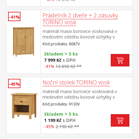
Prádelník 2 dveře + 2 zásuvky
-41%
TORINO vosk
materiál masiv borovice voskovaná v
medovém odstínu kovové úchytky v
barevném provedení černěná mosaz 2
Kód produktu: 8087V
dvířka a 2 zásuvky s kovovými pojezdy
>
Skladem
5 ks
7 999 Kč
s DPH
-41%
13 690 Kč **
Noční stolek TORINO vosk
-45%
materiál masiv borovice voskovaná v
medovém odstínu kovové úchytky v
barevném provedení černěná mosaz jedna
Kód produktu: 9130V
zásuvka s kovovými pojezdy
>
Skladem
5 ks
1 199 Kč
s DPH
-45%
2 190 Kč **