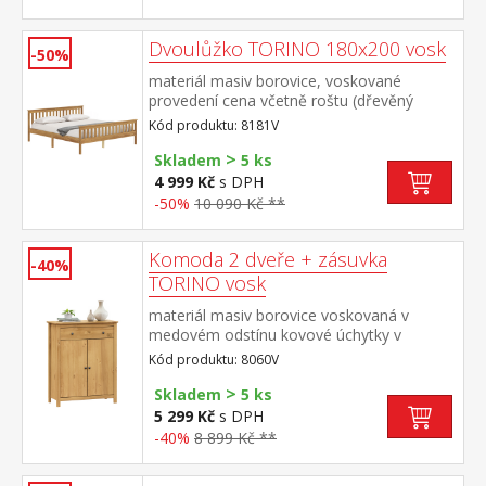
Dvoulůžko TORINO 180x200 vosk
-50%
materiál masiv borovice, voskované
provedení cena včetně roštu (dřevěný
laťkový) bez matrace doporučený rozměr
Kód produktu: 8181V
matrace 180 × 200 cm nebo 2 kusy 90 ×
>
200 cm
Skladem
5 ks
4 999 Kč
s DPH
-50%
10 090 Kč **
Komoda 2 dveře + zásuvka
-40%
TORINO vosk
materiál masiv borovice voskovaná v
medovém odstínu kovové úchytky v
barevném provedení černěná mosaz 1
Kód produktu: 8060V
zásuvka s kovovými pojezdy, 2 plné dveře,
>
1 police maximální nosnosti uvedeny v
Skladem
5 ks
návodu k montáži
5 299 Kč
s DPH
-40%
8 899 Kč **