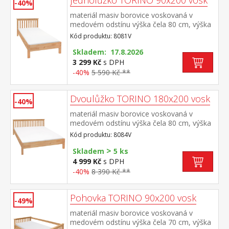
Jednolůžko TORINO 90x200 vosk
-40%
materiál masiv borovice voskovaná v
medovém odstínu výška čela 80 cm, výška
sedu 38 cm, cena bez roštu a
Kód produktu: 8081V
matrace minimální doporučená výška
matrace 15 cm doporučený rozměr
Skladem: 17.8.2026
matrace 90 × 200 cm a rošt R1 doporučená
3 299 Kč
s DPH
nosnost do 120 kg
-40%
5 590 Kč **
Dvoulůžko TORINO 180x200 vosk
-40%
materiál masiv borovice voskovaná v
medovém odstínu výška čela 80 cm, výška
sedu 38 cm, cena bez roštu a
Kód produktu: 8084V
matrace minimální doporučená výška
>
matrace 15 cm doporučený rozměr
Skladem
5 ks
matrace 180 × 200 cm nebo 2 kusy 90 ×
4 999 Kč
s DPH
200 cm a rošt R4 nebo 2 kusy
-40%
8 390 Kč **
R1 doporučená nosnost do 120 kg na
každé polovině postele
Pohovka TORINO 90x200 vosk
-49%
materiál masiv borovice voskovaná v
medovém odstínu výška čela 70 cm, výška