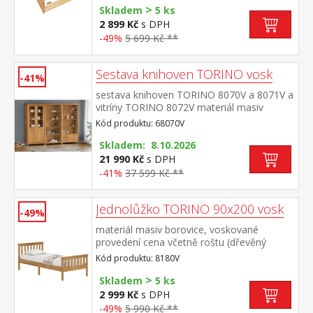
>
matrace maximální doporučená výška
Skladem
5 ks
matrace 14 cm doporučený rozměr
2 899 Kč
s DPH
matrace 90 × 200 cm vhodná jako výsuvná
-49%
5 699 Kč **
přistýlka k pohovce TORINO 8085V
Sestava knihoven TORINO vosk
-41%
sestava knihoven TORINO 8070V a 8071V a
vitríny TORINO 8072V materiál masiv
borovice voskovaná v medovém
Kód produktu: 68070V
odstínu kovové úchytky v barevném
provedení černěná mosaz knihovna 8070V:
Skladem: 8.10.2026
čtyři police knihovna 8071V: tři police, dvě
21 990 Kč
s DPH
zásuvky s kovovými pojezdy vitrína 8072V:
-41%
37 599 Kč **
dvoje částečně prosklené dveře, čtyři
police rozměr knihovny 8070V (š/h/v) 85 ×
Jednolůžko TORINO 90x200 vosk
37 × 190 cm rozměr knihovny 8071V (š/h/v)
-49%
85 × 37 × 190 cm rozměr vitríny 8072V
materiál masiv borovice, voskované
(š/h/v) 85 × 37 × 190 cm
provedení cena včetně roštu (dřevěný
laťkový) bez matrace doporučený rozměr
Kód produktu: 8180V
matrace 90 × 200 cm
>
Skladem
5 ks
2 999 Kč
s DPH
-49%
5 990 Kč **