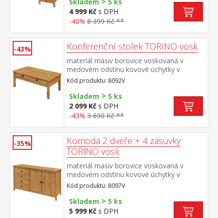
>
Skladem
5 ks
4 999 Kč
s DPH
-40%
8 399 Kč **
Konferenční stolek TORINO vosk
-43%
materiál masiv borovice voskovaná v
medovém odstínu kovové úchytky v
barevném provedení černěná mosaz široká
Kód produktu: 8092V
zásuvka s kovovými pojezdy
>
Skladem
5 ks
2 099 Kč
s DPH
-43%
3 690 Kč **
Komoda 2 dveře + 4 zásuvky
-35%
TORINO vosk
materiál masiv borovice voskovaná v
medovém odstínu kovové úchytky v
barevném provedení černěná mosaz 4
Kód produktu: 8097V
zásuvky s kovovými pojezdy, 2 plné dveře,
>
1 police
Skladem
5 ks
5 999 Kč
s DPH