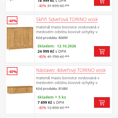
18 999 Kč
s DPH
zásuvky s kovovými pojezdy doporučený
-40%
31 699 Kč **
nástavec 8168V
Skříň 5dveřová TORINO vosk
-40%
materiál masiv borovice voskovaná v
medovém odstínu kovové úchytky v
barevném provedení černěná
Kód produktu: 8069V
mosaz prostor dělený v poměru 2:1:2 v levé
a pravé širší části šatní tyč a police na
Skladem: 12.10.2026
klobouky ve střední úzké části 3 police ve
24 999 Kč
s DPH
spodní části 3 zásuvky s kovovými
-40%
41 790 Kč **
pojezdy doporučený nástavec 8169V
Nástavec 4dveřový TORINO vosk
-40%
materiál masiv borovice voskovaná v
medovém odstínu kovové úchytky v
barevném provedení černěná
Kód produktu: 8168V
mosaz nástavec pro skříň 8068V
>
Skladem
5 ks
7 699 Kč
s DPH
-40%
12 890 Kč **