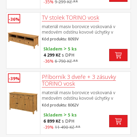
-35%
9 299 Kč **
TV stolek TORINO vosk
-36%
materiál masiv borovice voskovaná v
medovém odstínu kovové úchytky v
barevném provedení černěná mosaz 3
Kód produktu: 8093V
zásuvky s kovovými pojezdy
>
Skladem
5 ks
4 299 Kč
s DPH
-36%
6 790 Kč **
Příborník 3 dveře + 3 zásuvky
-39%
TORINO vosk
materiál masiv borovice voskovaná v
medovém odstínu kovové úchytky v
barevném provedení černěná mosaz 3
Kód produktu: 8062V
dveře, 3 zásuvky s kovovými pojezdy
>
vhodný doplněk nástavec TORINO 8063V
Skladem
5 ks
6 899 Kč
s DPH
-39%
11 490 Kč **