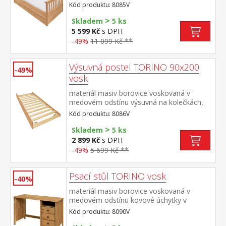
sedu 42 cm, cena bez roštu a
Kód produktu: 8085V
matrace minimální doporučená výška
>
matrace 15 cm doporučený rozměr
Skladem
5 ks
matrace 90 × 200 cm a rošt R1 k pohovce
5 599 Kč
s DPH
možno dokoupit výsuvnou přistýlku
-49%
11 099 Kč **
TORINO 8086V nebo 8086VK
Výsuvná postel TORINO 90x200
-49%
vosk
materiál masiv borovice voskovaná v
medovém odstínu výsuvná na kolečkách,
cena bez matrace maximální doporučená
Kód produktu: 8086V
výška matrace 14 cm doporučený rozměr
>
matrace 90 × 200 cm vhodná jako výsuvná
Skladem
5 ks
přistýlka k pohovce TORINO 8085V
2 899 Kč
s DPH
-49%
5 699 Kč **
Psací stůl TORINO vosk
-40%
materiál masiv borovice voskovaná v
medovém odstínu kovové úchytky v
barevném provedení černěná mosaz 3
Kód produktu: 8090V
zásuvky s kovovými pojezdy, 1 police