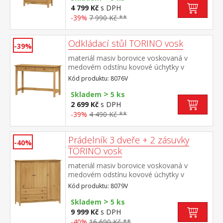
4 799 Kč
s DPH
-39%
7 990 Kč **
Odkládací stůl TORINO vosk
-39%
materiál masiv borovice voskovaná v
medovém odstínu kovové úchytky v
barevném provedení černěná mosaz dvě
Kód produktu: 8076V
zásuvky s kovovými pojezdy
>
Skladem
5 ks
2 699 Kč
s DPH
-39%
4 490 Kč **
Prádelník 3 dveře + 2 zásuvky
-40%
TORINO vosk
materiál masiv borovice voskovaná v
medovém odstínu kovové úchytky v
barevném provedení černěná mosaz 3
Kód produktu: 8079V
dvířka a 2 zásuvky s kovovými pojezdy
>
Skladem
5 ks
9 999 Kč
s DPH
-40%
16 690 Kč **