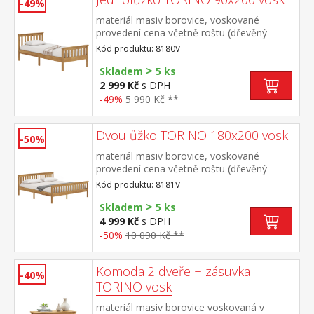
-49%
85 × 37 × 190 cm rozměr vitríny 8072V
materiál masiv borovice, voskované
(š/h/v) 85 × 37 × 190 cm
provedení cena včetně roštu (dřevěný
laťkový) bez matrace doporučený rozměr
Kód produktu: 8180V
matrace 90 × 200 cm
>
Skladem
5 ks
2 999 Kč
s DPH
-49%
5 990 Kč **
Dvoulůžko TORINO 180x200 vosk
-50%
materiál masiv borovice, voskované
provedení cena včetně roštu (dřevěný
laťkový) bez matrace doporučený rozměr
Kód produktu: 8181V
matrace 180 × 200 cm nebo 2 kusy 90 ×
>
200 cm
Skladem
5 ks
4 999 Kč
s DPH
-50%
10 090 Kč **
Komoda 2 dveře + zásuvka
-40%
TORINO vosk
materiál masiv borovice voskovaná v