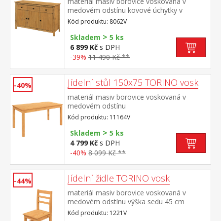
materiál masiv borovice voskovaná v
medovém odstínu kovové úchytky v
barevném provedení černěná mosaz 3
Kód produktu: 8062V
dveře, 3 zásuvky s kovovými pojezdy
>
vhodný doplněk nástavec TORINO 8063V
Skladem
5 ks
6 899 Kč
s DPH
-39%
11 490 Kč **
Jídelní stůl 150x75 TORINO vosk
-40%
materiál masiv borovice voskovaná v
medovém odstínu
Kód produktu: 11164V
>
Skladem
5 ks
4 799 Kč
s DPH
-40%
8 099 Kč **
Jídelní židle TORINO vosk
-44%
materiál masiv borovice voskovaná v
medovém odstínu výška sedu 45 cm
Kód produktu: 1221V