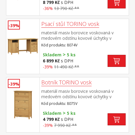
8 799 Kč
s DPH
-36%
13 790 Kč **
Psací stůl TORINO vosk
-39%
materiál masiv borovice voskovaná v
medovém odstínu kovové úchytky v
barevném provedení černěná mosaz 2
Kód produktu: 8074V
otevřené police, 1 dvířka a 3 zásuvky s
>
kovovými pojezdy
Skladem
5 ks
6 899 Kč
s DPH
-39%
11 490 Kč **
Botník TORINO vosk
-39%
materiál masiv borovice voskovaná v
medovém odstínu kovové úchytky v
barevném provedení černěná mosaz 3
Kód produktu: 8075V
dvouřadé výklopy
>
Skladem
5 ks
4 799 Kč
s DPH
-39%
7 990 Kč **