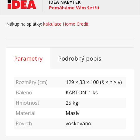
IDEA NÁBYTEK
Pomáháme Vám šetřit
Nákup na splátky:
kalkulace Home Credit
Parametry
Podrobný popis
Rozměry [cm]
129 × 33 × 100 (š × h × v)
Baleno
KARTON: 1 ks
Hmotnost
25
kg
Materiál
Masiv
Povrch
voskováno