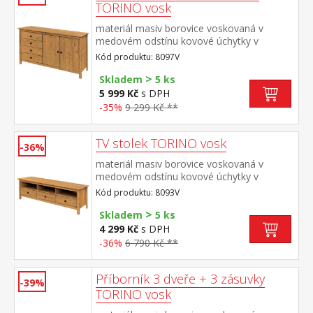
TORINO vosk
materiál masiv borovice voskovaná v
medovém odstínu kovové úchytky v
barevném provedení černěná mosaz 4
Kód produktu: 8097V
zásuvky s kovovými pojezdy, 2 plné dveře,
>
1 police
Skladem
5 ks
5 999 Kč
s DPH
-35%
9 299 Kč **
TV stolek TORINO vosk
-36%
materiál masiv borovice voskovaná v
medovém odstínu kovové úchytky v
barevném provedení černěná mosaz 3
Kód produktu: 8093V
zásuvky s kovovými pojezdy
>
Skladem
5 ks
4 299 Kč
s DPH
-36%
6 790 Kč **
Příborník 3 dveře + 3 zásuvky
-39%
TORINO vosk