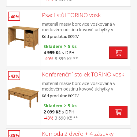
Psací stůl TORINO vosk
-40%
materiál masiv borovice voskovaná v
medovém odstínu kovové úchytky v
barevném provedení černěná mosaz 3
Kód produktu: 8090V
zásuvky s kovovými pojezdy, 1 police
>
Skladem
5 ks
4 999 Kč
s DPH
-40%
8 399 Kč **
Konferenční stolek TORINO vosk
-43%
materiál masiv borovice voskovaná v
medovém odstínu kovové úchytky v
barevném provedení černěná mosaz široká
Kód produktu: 8092V
zásuvka s kovovými pojezdy
>
Skladem
5 ks
2 099 Kč
s DPH
-43%
3 690 Kč **
Komoda 2 dveře + 4 zásuvky
-35%