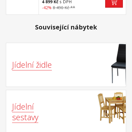
4 899 Kč
s DPH
-42%
8 490 Kč **
Související nábytek
Jídelní židle
Jídelní
sestavy