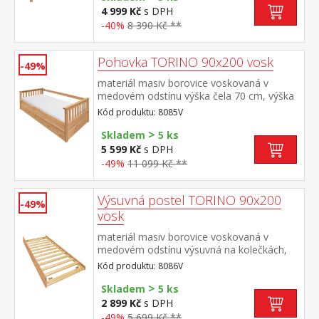
matrace 180 × 200 cm nebo 2 kusy 90 ×
4 999 Kč
s DPH
200 cm a rošt R4 nebo 2 kusy
-40%
8 390 Kč **
R1 doporučená nosnost do 120 kg na
každé polovině postele
Pohovka TORINO 90x200 vosk
-49%
materiál masiv borovice voskovaná v
medovém odstínu výška čela 70 cm, výška
sedu 42 cm, cena bez roštu a
Kód produktu: 8085V
matrace minimální doporučená výška
>
matrace 15 cm doporučený rozměr
Skladem
5 ks
matrace 90 × 200 cm a rošt R1 k pohovce
5 599 Kč
s DPH
možno dokoupit výsuvnou přistýlku
-49%
11 099 Kč **
TORINO 8086V nebo 8086VK
Výsuvná postel TORINO 90x200
-49%
vosk
materiál masiv borovice voskovaná v
medovém odstínu výsuvná na kolečkách,
cena bez matrace maximální doporučená
Kód produktu: 8086V
výška matrace 14 cm doporučený rozměr
>
matrace 90 × 200 cm vhodná jako výsuvná
Skladem
5 ks
přistýlka k pohovce TORINO 8085V
2 899 Kč
s DPH
-49%
5 699 Kč **