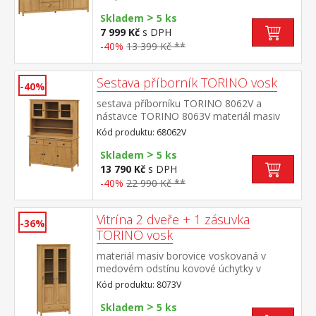
zásuvky s kovovými pojezdy, 3 plné dveře,
>
2 police maximální nosnosti uvedeny v
Skladem
5 ks
návodu k montáži
7 999 Kč
s DPH
-40%
13 399 Kč **
Sestava příborník TORINO vosk
-40%
sestava příborníku TORINO 8062V a
nástavce TORINO 8063V materiál masiv
borovice voskovaná v medovém
Kód produktu: 68062V
odstínu kovové úchytky v barevném
>
provedení černěná mosaz příborník: 3
Skladem
5 ks
dveře, 3 zásuvky s kovovými
13 790 Kč
s DPH
pojezdy nástavec: dvoje prosklená
-40%
22 990 Kč **
dvířka rozměr příborníku (š/h/v) 129 × 40 ×
80 cm rozměr nástavce (š/h/v) 129 × 33 ×
100 cm
Vitrína 2 dveře + 1 zásuvka
-36%
TORINO vosk
materiál masiv borovice voskovaná v
medovém odstínu kovové úchytky v
barevném provedení černěná mosaz dvoje
Kód produktu: 8073V
částečně prosklené dveře, tři police jedna
>
zásuvka s kovovými pojezdy
Skladem
5 ks