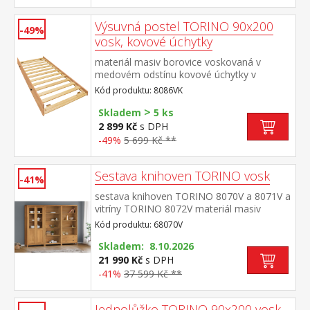
police rozměr příborníku (š/h/v) 90 × 40 ×
80 cm rozměr nástavce (š/h/v) 90 × 33 ×
Výsuvná postel TORINO 90x200
100 cm
-49%
vosk, kovové úchytky
materiál masiv borovice voskovaná v
medovém odstínu kovové úchytky v
barevném provedení černěná
Kód produktu: 8086VK
mosaz výsuvná na kolečkách, cena bez
>
matrace maximální doporučená výška
Skladem
5 ks
matrace 14 cm doporučený rozměr
2 899 Kč
s DPH
matrace 90 × 200 cm vhodná jako výsuvná
-49%
5 699 Kč **
přistýlka k pohovce TORINO 8085V
Sestava knihoven TORINO vosk
-41%
sestava knihoven TORINO 8070V a 8071V a
vitríny TORINO 8072V materiál masiv
borovice voskovaná v medovém
Kód produktu: 68070V
odstínu kovové úchytky v barevném
provedení černěná mosaz knihovna 8070V:
Skladem: 8.10.2026
čtyři police knihovna 8071V: tři police, dvě
21 990 Kč
s DPH
zásuvky s kovovými pojezdy vitrína 8072V:
-41%
37 599 Kč **
dvoje částečně prosklené dveře, čtyři
police rozměr knihovny 8070V (š/h/v) 85 ×
Jednolůžko TORINO 90x200 vosk
37 × 190 cm rozměr knihovny 8071V (š/h/v)