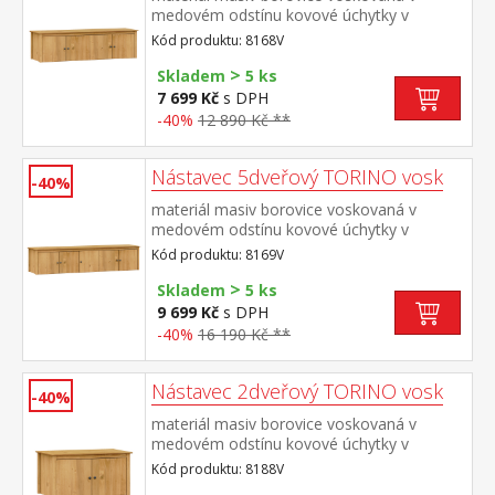
medovém odstínu kovové úchytky v
barevném provedení černěná
Kód produktu: 8168V
mosaz nástavec pro skříň 8068V
>
Skladem
5 ks
7 699 Kč
s DPH
-40%
12 890 Kč **
Nástavec 5dveřový TORINO vosk
-40%
materiál masiv borovice voskovaná v
medovém odstínu kovové úchytky v
barevném provedení černěná
Kód produktu: 8169V
mosaz nástavec pro skříň 8069V
>
Skladem
5 ks
9 699 Kč
s DPH
-40%
16 190 Kč **
Nástavec 2dveřový TORINO vosk
-40%
materiál masiv borovice voskovaná v
medovém odstínu kovové úchytky v
barevném provedení černěná
Kód produktu: 8188V
mosaz nástavec pro skříň 8088V