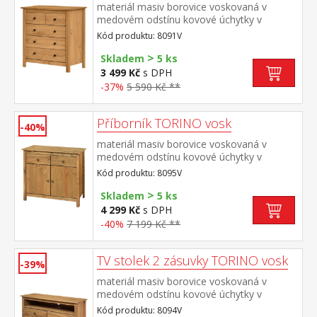
materiál masiv borovice voskovaná v
medovém odstínu kovové úchytky v
barevném provedení černěná mosaz 2
Kód produktu: 8091V
menší a 3 větší zásuvky s kovovými pojezdy
>
Skladem
5 ks
3 499 Kč
s DPH
-37%
5 590 Kč **
Příborník TORINO vosk
-40%
materiál masiv borovice voskovaná v
medovém odstínu kovové úchytky v
barevném provedení černěná mosaz 2
Kód produktu: 8095V
zásuvky s kovovými pojezdy, 2 plné dveře,
>
1 police vhodný doplněk nástavec 8096V
Skladem
5 ks
4 299 Kč
s DPH
-40%
7 199 Kč **
TV stolek 2 zásuvky TORINO vosk
-39%
materiál masiv borovice voskovaná v
medovém odstínu kovové úchytky v
barevném provedení černěná mosaz 2
Kód produktu: 8094V