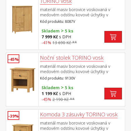
TORINO vosk
materiál masiv borovice voskovaná v
medovém odstínu kovové úchytky v
barevném provedení černěná mosaz 2
Kód produktu: 8087V
dvířka a 2 zásuvky s kovovými pojezdy
>
Skladem
5 ks
7 999 Kč
s DPH
-41%
13 690 Kč **
Noční stolek TORINO vosk
-45%
materiál masiv borovice voskovaná v
medovém odstínu kovové úchytky v
barevném provedení černěná mosaz jedna
Kód produktu: 9130V
zásuvka s kovovými pojezdy
>
Skladem
5 ks
1 199 Kč
s DPH
-45%
2 190 Kč **
Komoda 3 zásuvky TORINO vosk
-39%
materiál masiv borovice voskovaná v
medovém odstínu kovové úchytky v