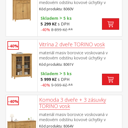
medovém odstínu kovové úchytky v
barevném provedení černěná mosaz 1
Kód produktu: 8060V
zásuvka s kovovými pojezdy, 2 plné dveře,
>
1 police maximální nosnosti uvedeny v
Skladem
5 ks
návodu k montáži
5 299 Kč
s DPH
-40%
8 899 Kč **
Vitrína 2 dveře TORINO vosk
-40%
materiál masiv borovice voskovaná v
medovém odstínu kovové úchytky v
barevném provedení černěná mosaz 2
Kód produktu: 8061V
prosklené dveře, 2 police maximální
>
nosnosti uvedeny v návodu k montáži
Skladem
5 ks
5 999 Kč
s DPH
-40%
9 999 Kč **
Komoda 3 dveře + 3 zásuvky
-40%
TORINO vosk
materiál masiv borovice voskovaná v
medovém odstínu kovové úchytky v
barevném provedení černěná mosaz 3
Kód produktu: 8064V