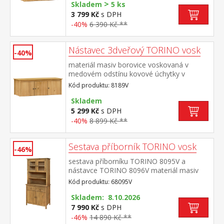
>
Skladem
5 ks
3 799 Kč
s DPH
-40%
6 390 Kč **
Nástavec 3dveřový TORINO vosk
-40%
materiál masiv borovice voskovaná v
medovém odstínu kovové úchytky v
barevném provedení černěná
Kód produktu: 8189V
mosaz nástavec pro skříň 8089V
Skladem
5 299 Kč
s DPH
-40%
8 899 Kč **
Sestava příborník TORINO vosk
-46%
sestava příborníku TORINO 8095V a
nástavce TORINO 8096V materiál masiv
borovice voskovaná v medovém
Kód produktu: 68095V
odstínu kovové úchytky v barevném
provedení černěná mosaz příborník: 2
Skladem: 8.10.2026
zásuvky s kovovými pojezdy, 2 plné dveře,
7 990 Kč
s DPH
1 police nástavec: 2 prosklené dveře, 1
-46%
14 890 Kč **