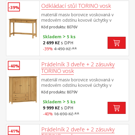
Odkládací stůl TORINO vosk
-39%
materiál masiv borovice voskovaná v
medovém odstínu kovové úchytky v
barevném provedení černěná mosaz dvě
Kód produktu: 8076V
zásuvky s kovovými pojezdy
>
Skladem
5 ks
2 699 Kč
s DPH
-39%
4 490 Kč **
Prádelník 3 dveře + 2 zásuvky
-40%
TORINO vosk
materiál masiv borovice voskovaná v
medovém odstínu kovové úchytky v
barevném provedení černěná mosaz 3
Kód produktu: 8079V
dvířka a 2 zásuvky s kovovými pojezdy
>
Skladem
5 ks
9 999 Kč
s DPH
-40%
16 690 Kč **
Prádelník 2 dveře + 2 zásuvky
-41%