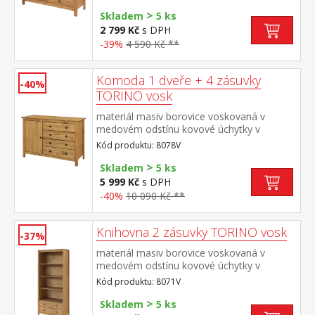
zásuvky s kovovými pojezdy, 1
>
police maximální doporučené zatížení horní
Skladem
5 ks
desky do 50 kg
2 799 Kč
s DPH
-39%
4 590 Kč **
Komoda 1 dveře + 4 zásuvky
-40%
TORINO vosk
materiál masiv borovice voskovaná v
medovém odstínu kovové úchytky v
barevném provedení černěná mosaz 1
Kód produktu: 8078V
dvířka a 4 zásuvky s kovovými pojezdy
>
Skladem
5 ks
5 999 Kč
s DPH
-40%
10 090 Kč **
Knihovna 2 zásuvky TORINO vosk
-37%
materiál masiv borovice voskovaná v
medovém odstínu kovové úchytky v
barevném provedení černěná mosaz tři
Kód produktu: 8071V
police, dvě zásuvky s kovovými pojezdy
>
Skladem
5 ks