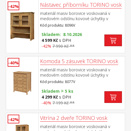
Nástavec příborníku TORINO vosk
-42%
materiál masiv borovice voskovaná v
medovém odstínu kovové úchytky v
barevném provedení černěná mosaz 2
Kód produktu: 8096V
prosklené dveře, 1 police nástavec
příborníku 8095V
Skladem: 8.10.2026
4 599 Kč
s DPH
-42%
7 990 Kč **
Komoda 5 zásuvek TORINO vosk
-40%
materiál masiv borovice voskovaná v
medovém odstínu kovové úchytky v
barevném provedení černěná mosaz pět
Kód produktu: 8077V
zásuvek s kovovými pojezdy
>
Skladem
5 ks
4 299 Kč
s DPH
-40%
7 199 Kč **
Vitrína 2 dveře TORINO vosk
-42%
materiál masiv borovice voskovaná v