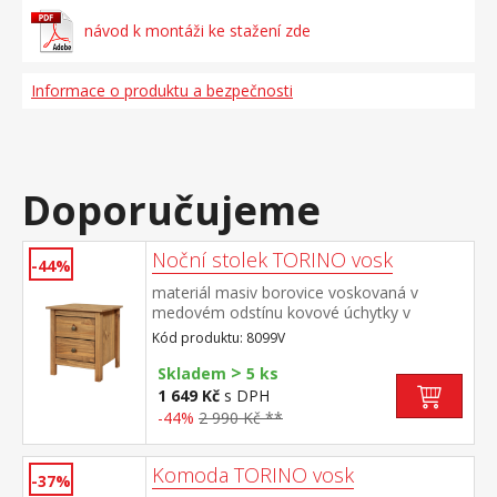
návod k montáži ke stažení zde
Informace o produktu a bezpečnosti
Doporučujeme
Noční stolek TORINO vosk
-44%
materiál masiv borovice voskovaná v
medovém odstínu kovové úchytky v
barevném provedení černěná mosaz 2
Kód produktu: 8099V
zásuvky s kovovými pojezdy
>
Skladem
5 ks
1 649 Kč
s DPH
-44%
2 990 Kč **
Komoda TORINO vosk
-37%