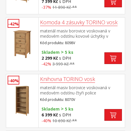
7 399 Kč
s DPH
-37%
11 890 Kč **
Komoda 4 zásuvky TORINO vosk
-42%
materiál masiv borovice voskovaná v
medovém odstínu kovové úchytky v
barevném provedení černěná mosaz 4
Kód produktu: 8098V
zásuvky s kovovými pojezdy
>
Skladem
5 ks
2 299 Kč
s DPH
-42%
3 999 Kč **
Knihovna TORINO vosk
-40%
materiál masiv borovice voskovaná v
medovém odstínu čtyři police
Kód produktu: 8070V
>
Skladem
5 ks
6 399 Kč
s DPH
-40%
10 690 Kč **