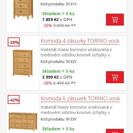
barevném provedení černěná mosaz tři
Kód produktu: 9131V
zásuvky s kovovými pojezdy
>
Skladem
5 ks
1 859 Kč
s DPH
-39%
3 090 Kč **
Komoda 4 zásuvky TORINO vosk
-38%
materiál masiv borovice voskovaná v
medovém odstínu kovové úchytky v
barevném provedení černěná mosaz čtyři
Kód produktu: 9132V
zásuvky s kovovými pojezdy
>
Skladem
5 ks
3 999 Kč
s DPH
-38%
6 499 Kč **
Komoda 6 zásuvek TORINO vosk
-42%
materiál masiv borovice voskovaná v
medovém odstínu kovové úchytky v
barevném provedení černěná mosaz šest
Kód produktu: 9133V
zásuvek s kovovými pojezdy
>
Skladem
5 ks