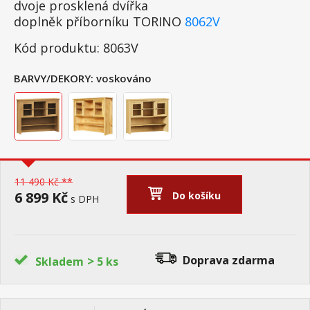
dvoje prosklená dvířka
doplněk příborníku TORINO
8062V
Kód produktu: 8063V
BARVY/DEKORY:
voskováno
11 490 Kč **
6 899 Kč
Do košíku
s DPH
>
Doprava zdarma
Skladem
5 ks