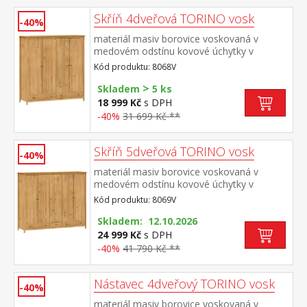
Skříň 4dveřová TORINO vosk
-40%
materiál masiv borovice voskovaná v
medovém odstínu kovové úchytky v
barevném provedení černěná
Kód produktu: 8068V
mosaz prostor dělený na poloviny v levé
>
polovině šatní tyč a police na klobouky v
Skladem
5 ks
pravé polovině 3 police ve spodní části 2
18 999 Kč
s DPH
zásuvky s kovovými pojezdy doporučený
-40%
31 699 Kč **
nástavec 8168V
Skříň 5dveřová TORINO vosk
-40%
materiál masiv borovice voskovaná v
medovém odstínu kovové úchytky v
barevném provedení černěná
Kód produktu: 8069V
mosaz prostor dělený v poměru 2:1:2 v levé
a pravé širší části šatní tyč a police na
Skladem: 12.10.2026
klobouky ve střední úzké části 3 police ve
24 999 Kč
s DPH
spodní části 3 zásuvky s kovovými
-40%
41 790 Kč **
pojezdy doporučený nástavec 8169V
Nástavec 4dveřový TORINO vosk
-40%
materiál masiv borovice voskovaná v