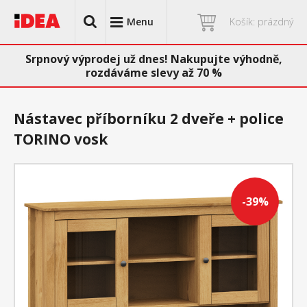
Menu
Košík: prázdný
Srpnový výprodej už dnes! Nakupujte výhodně,
rozdáváme slevy až 70 %
Nástavec příborníku 2 dveře + police
TORINO vosk
-39%