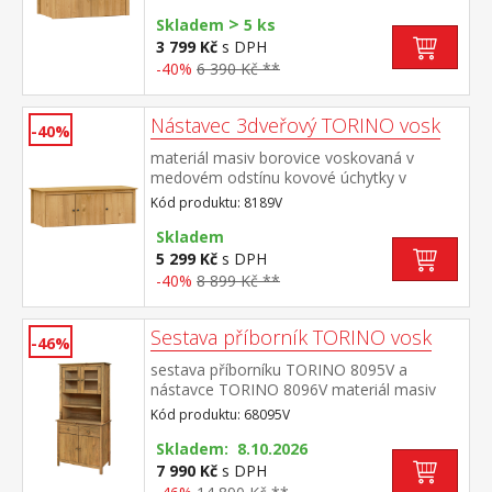
mosaz nástavec pro skříň 8088V
>
Skladem
5 ks
3 799 Kč
s DPH
-40%
6 390 Kč **
Nástavec 3dveřový TORINO vosk
-40%
materiál masiv borovice voskovaná v
medovém odstínu kovové úchytky v
barevném provedení černěná
Kód produktu: 8189V
mosaz nástavec pro skříň 8089V
Skladem
5 299 Kč
s DPH
-40%
8 899 Kč **
Sestava příborník TORINO vosk
-46%
sestava příborníku TORINO 8095V a
nástavce TORINO 8096V materiál masiv
borovice voskovaná v medovém
Kód produktu: 68095V
odstínu kovové úchytky v barevném
provedení černěná mosaz příborník: 2
Skladem: 8.10.2026
zásuvky s kovovými pojezdy, 2 plné dveře,
7 990 Kč
s DPH
1 police nástavec: 2 prosklené dveře, 1