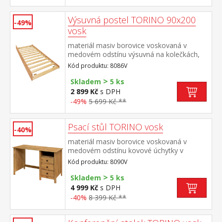
TORINO 8086V nebo 8086VK
Výsuvná postel TORINO 90x200
-49%
vosk
materiál masiv borovice voskovaná v
medovém odstínu výsuvná na kolečkách,
cena bez matrace maximální doporučená
Kód produktu: 8086V
výška matrace 14 cm doporučený rozměr
>
matrace 90 × 200 cm vhodná jako výsuvná
Skladem
5 ks
přistýlka k pohovce TORINO 8085V
2 899 Kč
s DPH
-49%
5 699 Kč **
Psací stůl TORINO vosk
-40%
materiál masiv borovice voskovaná v
medovém odstínu kovové úchytky v
barevném provedení černěná mosaz 3
Kód produktu: 8090V
zásuvky s kovovými pojezdy, 1 police
>
Skladem
5 ks
4 999 Kč
s DPH
-40%
8 399 Kč **