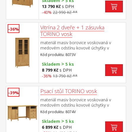
>
provedení černěná mosaz příborník: 3
Skladem
5 ks
dveře, 3 zásuvky s kovovými
13 790 Kč
s DPH
pojezdy nástavec: dvoje prosklená
-40%
22 990 Kč **
dvířka rozměr příborníku (š/h/v) 129 × 40 ×
80 cm rozměr nástavce (š/h/v) 129 × 33 ×
100 cm
Vitrína 2 dveře + 1 zásuvka
-36%
TORINO vosk
materiál masiv borovice voskovaná v
medovém odstínu kovové úchytky v
barevném provedení černěná mosaz dvoje
Kód produktu: 8073V
částečně prosklené dveře, tři police jedna
>
zásuvka s kovovými pojezdy
Skladem
5 ks
8 799 Kč
s DPH
-36%
13 790 Kč **
Psací stůl TORINO vosk
-39%
materiál masiv borovice voskovaná v
medovém odstínu kovové úchytky v
barevném provedení černěná mosaz 2
Kód produktu: 8074V
otevřené police, 1 dvířka a 3 zásuvky s
>
kovovými pojezdy
Skladem
5 ks
6 899 Kč
s DPH