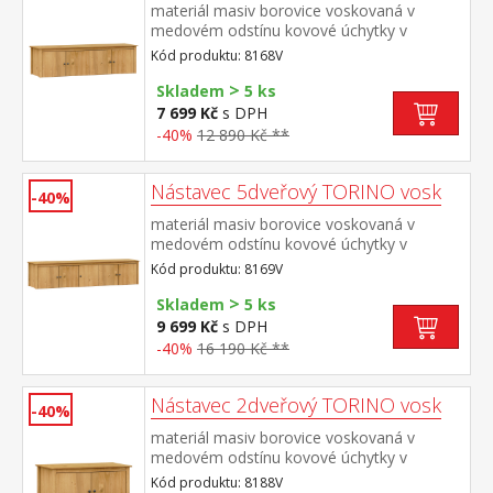
materiál masiv borovice voskovaná v
medovém odstínu kovové úchytky v
barevném provedení černěná
Kód produktu: 8168V
mosaz nástavec pro skříň 8068V
>
Skladem
5 ks
7 699 Kč
s DPH
-40%
12 890 Kč **
Nástavec 5dveřový TORINO vosk
-40%
materiál masiv borovice voskovaná v
medovém odstínu kovové úchytky v
barevném provedení černěná
Kód produktu: 8169V
mosaz nástavec pro skříň 8069V
>
Skladem
5 ks
9 699 Kč
s DPH
-40%
16 190 Kč **
Nástavec 2dveřový TORINO vosk
-40%
materiál masiv borovice voskovaná v
medovém odstínu kovové úchytky v
barevném provedení černěná
Kód produktu: 8188V