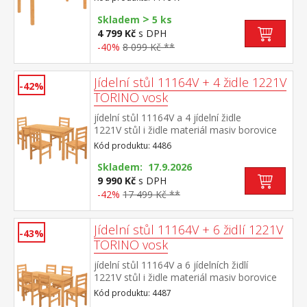
>
Skladem
5 ks
4 799 Kč
s DPH
-40%
8 099 Kč **
Jídelní stůl 11164V + 4 židle 1221V
-42%
TORINO vosk
jídelní stůl 11164V a 4 jídelní židle
1221V stůl i židle materiál masiv borovice
voskovaná v medovém odstínu výška sedu
Kód produktu: 4486
židle 45 cm rozměr stolu (š/h/v): 150 × 75 ×
76 cm rozměr židle (š/h/v): 42 × 46 × 91 cm
Skladem: 17.9.2026
9 990 Kč
s DPH
-42%
17 499 Kč **
Jídelní stůl 11164V + 6 židlí 1221V
-43%
TORINO vosk
jídelní stůl 11164V a 6 jídelních židlí
1221V stůl i židle materiál masiv borovice
voskovaná v medovém odstínu výška sedu
Kód produktu: 4487
židle 45 cm rozměr stolu (š/h/v): 150 × 75 ×