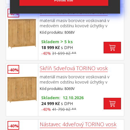
Povolit vše
Skříň 4dveřová TORINO vosk
-40%
materiál masiv borovice voskovaná v
medovém odstínu kovové úchytky v
barevném provedení černěná
Kód produktu: 8068V
mosaz prostor dělený na poloviny v levé
>
polovině šatní tyč a police na klobouky v
Skladem
5 ks
pravé polovině 3 police ve spodní části 2
18 999 Kč
s DPH
zásuvky s kovovými pojezdy doporučený
-40%
31 699 Kč **
nástavec 8168V
Skříň 5dveřová TORINO vosk
-40%
materiál masiv borovice voskovaná v
medovém odstínu kovové úchytky v
barevném provedení černěná
Kód produktu: 8069V
mosaz prostor dělený v poměru 2:1:2 v levé
a pravé širší části šatní tyč a police na
Skladem: 12.10.2026
klobouky ve střední úzké části 3 police ve
24 999 Kč
s DPH
spodní části 3 zásuvky s kovovými
-40%
41 790 Kč **
pojezdy doporučený nástavec 8169V
Nástavec 4dveřový TORINO vosk
-40%