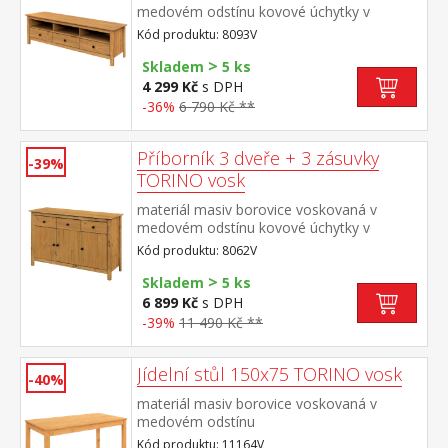
medovém odstínu kovové úchytky v
barevném provedení černěná mosaz 3
Kód produktu: 8093V
zásuvky s kovovými pojezdy
>
Skladem
5 ks
4 299 Kč
s DPH
-36%
6 790 Kč **
Příborník 3 dveře + 3 zásuvky
-39%
TORINO vosk
materiál masiv borovice voskovaná v
medovém odstínu kovové úchytky v
barevném provedení černěná mosaz 3
Kód produktu: 8062V
dveře, 3 zásuvky s kovovými pojezdy
>
vhodný doplněk nástavec TORINO 8063V
Skladem
5 ks
6 899 Kč
s DPH
-39%
11 490 Kč **
Jídelní stůl 150x75 TORINO vosk
-40%
materiál masiv borovice voskovaná v
medovém odstínu
Kód produktu: 11164V