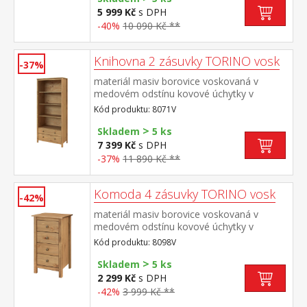
5 999 Kč
s DPH
-40%
10 090 Kč **
Knihovna 2 zásuvky TORINO vosk
-37%
materiál masiv borovice voskovaná v
medovém odstínu kovové úchytky v
barevném provedení černěná mosaz tři
Kód produktu: 8071V
police, dvě zásuvky s kovovými pojezdy
>
Skladem
5 ks
7 399 Kč
s DPH
-37%
11 890 Kč **
Komoda 4 zásuvky TORINO vosk
-42%
materiál masiv borovice voskovaná v
medovém odstínu kovové úchytky v
barevném provedení černěná mosaz 4
Kód produktu: 8098V
zásuvky s kovovými pojezdy
>
Skladem
5 ks
2 299 Kč
s DPH
-42%
3 999 Kč **