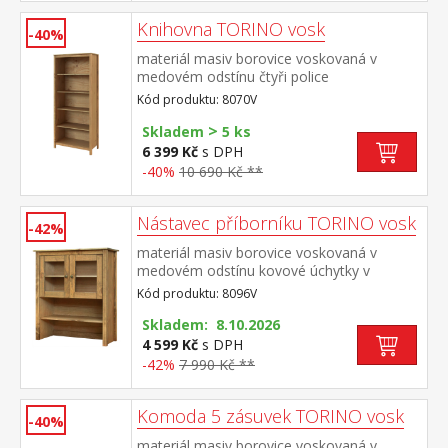
Knihovna TORINO vosk
-40%
materiál masiv borovice voskovaná v
medovém odstínu čtyři police
Kód produktu: 8070V
>
Skladem
5 ks
6 399 Kč
s DPH
-40%
10 690 Kč **
Nástavec příborníku TORINO vosk
-42%
materiál masiv borovice voskovaná v
medovém odstínu kovové úchytky v
barevném provedení černěná mosaz 2
Kód produktu: 8096V
prosklené dveře, 1 police nástavec
příborníku 8095V
Skladem: 8.10.2026
4 599 Kč
s DPH
-42%
7 990 Kč **
Komoda 5 zásuvek TORINO vosk
-40%
materiál masiv borovice voskovaná v