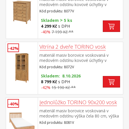
medovém odstínu kovové úchytky v
barevném provedení černěná mosaz pět
Kód produktu: 8077V
zásuvek s kovovými pojezdy
>
Skladem
5 ks
4 299 Kč
s DPH
-40%
7 199 Kč **
Vitrína 2 dveře TORINO vosk
-42%
materiál masiv borovice voskovaná v
medovém odstínu kovové úchytky v
barevném provedení černěná mosaz dvoje
Kód produktu: 8072V
částečně prosklené dveře, čtyři police
Skladem: 8.10.2026
8 799 Kč
s DPH
-42%
15 190 Kč **
Jednolůžko TORINO 90x200 vosk
-40%
materiál masiv borovice voskovaná v
medovém odstínu výška čela 80 cm, výška
sedu 38 cm, cena bez roštu a
Kód produktu: 8081V
matrace minimální doporučená výška