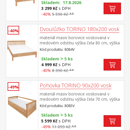
matrace 15 cm doporučený rozměr
Skladem: 17.8.2026
matrace 90 × 200 cm a rošt R1 doporučená
3 299 Kč
s DPH
nosnost do 120 kg
-40%
5 590 Kč **
Dvoulůžko TORINO 180x200 vosk
-40%
materiál masiv borovice voskovaná v
medovém odstínu výška čela 80 cm, výška
sedu 38 cm, cena bez roštu a
Kód produktu: 8084V
matrace minimální doporučená výška
>
matrace 15 cm doporučený rozměr
Skladem
5 ks
matrace 180 × 200 cm nebo 2 kusy 90 ×
4 999 Kč
s DPH
200 cm a rošt R4 nebo 2 kusy
-40%
8 390 Kč **
R1 doporučená nosnost do 120 kg na
každé polovině postele
Pohovka TORINO 90x200 vosk
-49%
materiál masiv borovice voskovaná v
medovém odstínu výška čela 70 cm, výška
sedu 42 cm, cena bez roštu a
Kód produktu: 8085V
matrace minimální doporučená výška
>
matrace 15 cm doporučený rozměr
Skladem
5 ks
matrace 90 × 200 cm a rošt R1 k pohovce
5 599 Kč
s DPH
možno dokoupit výsuvnou přistýlku
-49%
11 099 Kč **