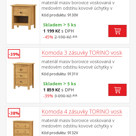
materiál masiv borovice voskovaná v
medovém odstínu kovové úchytky v
barevném provedení černěná mosaz jedna
Kód produktu: 9130V
zásuvka s kovovými pojezdy
>
Skladem
5 ks
1 199 Kč
s DPH
-45%
2 190 Kč **
Komoda 3 zásuvky TORINO vosk
-39%
materiál masiv borovice voskovaná v
medovém odstínu kovové úchytky v
barevném provedení černěná mosaz tři
Kód produktu: 9131V
zásuvky s kovovými pojezdy
>
Skladem
5 ks
1 859 Kč
s DPH
-39%
3 090 Kč **
Komoda 4 zásuvky TORINO vosk
-38%
materiál masiv borovice voskovaná v
medovém odstínu kovové úchytky v
barevném provedení černěná mosaz čtyři
Kód produktu: 9132V