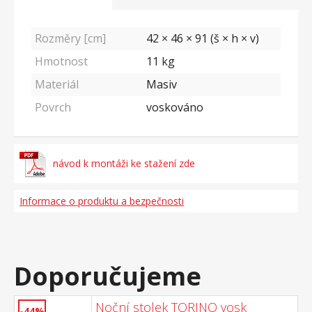
Rozměry [cm]
42 × 46 × 91 (š × h × v)
Hmotnost
11
kg
Materiál
Masiv
Povrch
voskováno
návod k montáži ke stažení zde
Informace o produktu a bezpečnosti
Doporučujeme
Noční stolek TORINO vosk
-44%