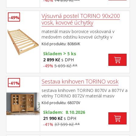
-46%
14 890 Kč **
police rozměr příborníku (š/h/v) 90 × 40 ×
80 cm rozměr nástavce (š/h/v) 90 × 33 ×
Výsuvná postel TORINO 90x200
100 cm
-49%
vosk, kovové úchytky
materiál masiv borovice voskovaná v
medovém odstínu kovové úchytky v
barevném provedení černěná
Kód produktu: 8086VK
mosaz výsuvná na kolečkách, cena bez
>
matrace maximální doporučená výška
Skladem
5 ks
matrace 14 cm doporučený rozměr
2 899 Kč
s DPH
matrace 90 × 200 cm vhodná jako výsuvná
-49%
5 699 Kč **
přistýlka k pohovce TORINO 8085V
Sestava knihoven TORINO vosk
-41%
sestava knihoven TORINO 8070V a 8071V a
vitríny TORINO 8072V materiál masiv
borovice voskovaná v medovém
Kód produktu: 68070V
odstínu kovové úchytky v barevném
provedení černěná mosaz knihovna 8070V:
Skladem: 8.10.2026
čtyři police knihovna 8071V: tři police, dvě
21 990 Kč
s DPH
zásuvky s kovovými pojezdy vitrína 8072V:
-41%
37 599 Kč **
dvoje částečně prosklené dveře, čtyři
police rozměr knihovny 8070V (š/h/v) 85 ×