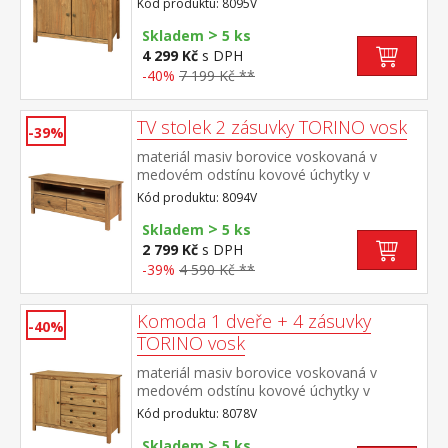
Kód produktu: 8095V
zásuvky s kovovými pojezdy, 2 plné dveře,
>
1 police vhodný doplněk nástavec 8096V
Skladem
5 ks
4 299 Kč
s DPH
-40%
7 199 Kč **
TV stolek 2 zásuvky TORINO vosk
-39%
materiál masiv borovice voskovaná v
medovém odstínu kovové úchytky v
barevném provedení černěná mosaz 2
Kód produktu: 8094V
zásuvky s kovovými pojezdy, 1
>
police maximální doporučené zatížení horní
Skladem
5 ks
desky do 50 kg
2 799 Kč
s DPH
-39%
4 590 Kč **
Komoda 1 dveře + 4 zásuvky
-40%
TORINO vosk
materiál masiv borovice voskovaná v
medovém odstínu kovové úchytky v
barevném provedení černěná mosaz 1
Kód produktu: 8078V
dvířka a 4 zásuvky s kovovými pojezdy
>
Skladem
5 ks