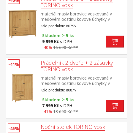
-40%
TORINO vosk
materiál masiv borovice voskovaná v
medovém odstínu kovové úchytky v
barevném provedení černěná mosaz 3
Kód produktu: 8079V
dvířka a 2 zásuvky s kovovými pojezdy
>
Skladem
5 ks
9 999 Kč
s DPH
-40%
16 690 Kč **
Prádelník 2 dveře + 2 zásuvky
-41%
TORINO vosk
materiál masiv borovice voskovaná v
medovém odstínu kovové úchytky v
barevném provedení černěná mosaz 2
Kód produktu: 8087V
dvířka a 2 zásuvky s kovovými pojezdy
>
Skladem
5 ks
7 999 Kč
s DPH
-41%
13 690 Kč **
Noční stolek TORINO vosk
-45%