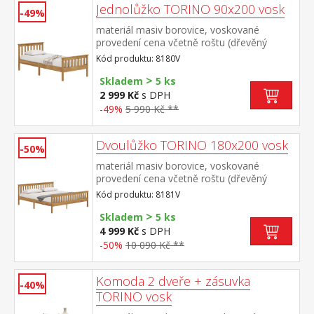
Jednolůžko TORINO 90x200 vosk
37 × 190 cm rozměr knihovny 8071V (š/h/v)
-49%
85 × 37 × 190 cm rozměr vitríny 8072V
materiál masiv borovice, voskované
(š/h/v) 85 × 37 × 190 cm
provedení cena včetně roštu (dřevěný
laťkový) bez matrace doporučený rozměr
Kód produktu: 8180V
matrace 90 × 200 cm
>
Skladem
5 ks
2 999 Kč
s DPH
-49%
5 990 Kč **
Dvoulůžko TORINO 180x200 vosk
-50%
materiál masiv borovice, voskované
provedení cena včetně roštu (dřevěný
laťkový) bez matrace doporučený rozměr
Kód produktu: 8181V
matrace 180 × 200 cm nebo 2 kusy 90 ×
>
200 cm
Skladem
5 ks
4 999 Kč
s DPH
-50%
10 090 Kč **
Komoda 2 dveře + zásuvka
-40%
TORINO vosk