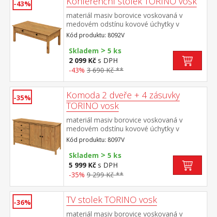
Konferenční stolek TORINO vosk
-43%
materiál masiv borovice voskovaná v
medovém odstínu kovové úchytky v
barevném provedení černěná mosaz široká
Kód produktu: 8092V
zásuvka s kovovými pojezdy
>
Skladem
5 ks
2 099 Kč
s DPH
-43%
3 690 Kč **
Komoda 2 dveře + 4 zásuvky
-35%
TORINO vosk
materiál masiv borovice voskovaná v
medovém odstínu kovové úchytky v
barevném provedení černěná mosaz 4
Kód produktu: 8097V
zásuvky s kovovými pojezdy, 2 plné dveře,
>
1 police
Skladem
5 ks
5 999 Kč
s DPH
-35%
9 299 Kč **
TV stolek TORINO vosk
-36%
materiál masiv borovice voskovaná v