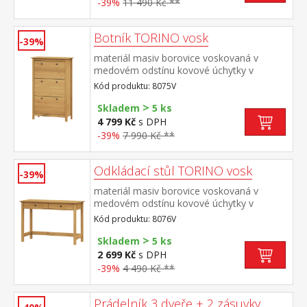
-39%
11 490 Kč **
Botník TORINO vosk
-39%
materiál masiv borovice voskovaná v
medovém odstínu kovové úchytky v
barevném provedení černěná mosaz 3
Kód produktu: 8075V
dvouřadé výklopy
>
Skladem
5 ks
4 799 Kč
s DPH
-39%
7 990 Kč **
Odkládací stůl TORINO vosk
-39%
materiál masiv borovice voskovaná v
medovém odstínu kovové úchytky v
barevném provedení černěná mosaz dvě
Kód produktu: 8076V
zásuvky s kovovými pojezdy
>
Skladem
5 ks
2 699 Kč
s DPH
-39%
4 490 Kč **
Prádelník 3 dveře + 2 zásuvky