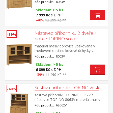
barevném provedení černěná mosaz 3
Kód produktu: 8064V
zásuvky s kovovými pojezdy, 3 plné dveře,
>
2 police maximální nosnosti uvedeny v
Skladem
5 ks
návodu k montáži
7 999 Kč
s DPH
-40%
13 399 Kč **
Nástavec příborníku 2 dveře +
-39%
police TORINO vosk
materiál masiv borovice voskovaná v
medovém odstínu kovové úchytky v
barevném provedení černěná mosaz dvoje
Kód produktu: 8063V
prosklená dvířka doplněk příborníku
>
TORINO 8062V
Skladem
5 ks
6 899 Kč
s DPH
-39%
11 490 Kč **
Sestava příborník TORINO vosk
-40%
sestava příborníku TORINO 8062V a
nástavce TORINO 8063V materiál masiv
borovice voskovaná v medovém
Kód produktu: 68062V
odstínu kovové úchytky v barevném