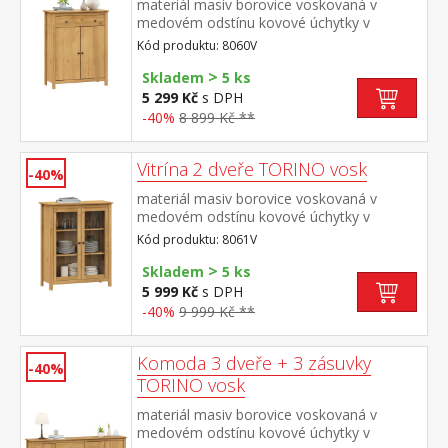
materiál masiv borovice voskovaná v
medovém odstínu kovové úchytky v
barevném provedení černěná mosaz 1
Kód produktu: 8060V
zásuvka s kovovými pojezdy, 2 plné dveře,
>
1 police maximální nosnosti uvedeny v
Skladem
5 ks
návodu k montáži
5 299 Kč
s DPH
-40%
8 899 Kč **
Vitrína 2 dveře TORINO vosk
-40%
materiál masiv borovice voskovaná v
medovém odstínu kovové úchytky v
barevném provedení černěná mosaz 2
Kód produktu: 8061V
prosklené dveře, 2 police maximální
>
nosnosti uvedeny v návodu k montáži
Skladem
5 ks
5 999 Kč
s DPH
-40%
9 999 Kč **
Komoda 3 dveře + 3 zásuvky
-40%
TORINO vosk
materiál masiv borovice voskovaná v
medovém odstínu kovové úchytky v