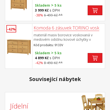
zásuvky s kovovými pojezdy
>
Skladem
5 ks
3 999 Kč
s DPH
-38%
6 499 Kč **
Komoda 6 zásuvek TORINO vosk
-42%
materiál masiv borovice voskovaná v
medovém odstínu kovové úchytky v
barevném provedení černěná mosaz šest
Kód produktu: 9133V
zásuvek s kovovými pojezdy
>
Skladem
5 ks
4 899 Kč
s DPH
-42%
8 490 Kč **
Související nábytek
Jídelní