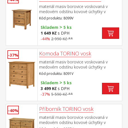
materiál masiv borovice voskovaná v
medovém odstínu kovové úchytky v
barevném provedení černěná mosaz 2
Kód produktu: 8099V
zásuvky s kovovými pojezdy
>
Skladem
5 ks
1 649 Kč
s DPH
-44%
2 990 Kč **
Komoda TORINO vosk
-37%
materiál masiv borovice voskovaná v
medovém odstínu kovové úchytky v
barevném provedení černěná mosaz 2
Kód produktu: 8091V
menší a 3 větší zásuvky s kovovými pojezdy
>
Skladem
5 ks
3 499 Kč
s DPH
-37%
5 590 Kč **
Příborník TORINO vosk
-40%
materiál masiv borovice voskovaná v
medovém odstínu kovové úchytky v
barevném provedení černěná mosaz 2