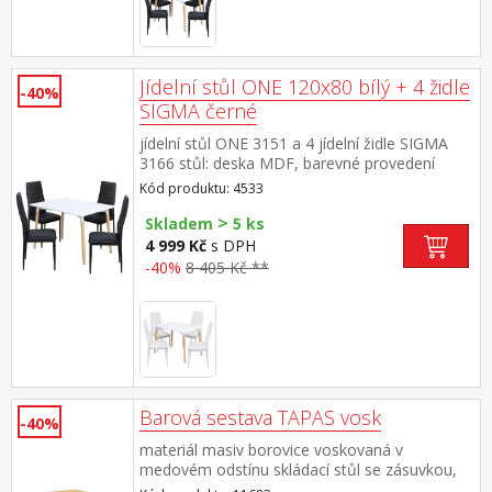
Jídelní stůl ONE 120x80 bílý + 4 židle
-40%
SIGMA černé
jídelní stůl ONE 3151 a 4 jídelní židle SIGMA
3166 stůl: deska MDF, barevné provedení
bílá kovová konstrukce, barevné provedení
Kód produktu: 4533
bílá kulaté nohy, materiál masiv buk židle:
>
potah kůže – imitace, barevné provedení
Skladem
5 ks
černá kovové nohy a konstrukce, výška sedu
4 999 Kč
s DPH
židle 47 cm rozměr stolu (š/h/v) 120 × 80 × 74
-40%
8 405 Kč **
cm rozměr židle (š/h/v) 42 × 41 × 98 cm
Barová sestava TAPAS vosk
-40%
materiál masiv borovice voskovaná v
medovém odstínu skládací stůl se zásuvkou,
dvě barové židličky rozměr složeného stolu