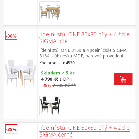
Jídelní stůl ONE 80x80 bílý + 4 židle
-38%
SIGMA bílé
jídelní stůl ONE 3150 a 4 jídelní židle SIGMA
3164 stůl: deska MDF, barevné provedení
bílá kovová konstrukce, barevné provedení
Kód produktu: 4530
bílá kulaté nohy, materiál masiv buk židle:
>
potah kůže – imitace, barevné provedení
Skladem
5 ks
bílá kovové nohy a konstrukce, výška sedu
4 790 Kč
s DPH
židle 47 cm rozměr stolu (š/h/v) 80 × 80 × 74
-38%
7 735 Kč **
cm rozměr židle (š/h/v) 42 × 41 × 98 cm
Jídelní stůl ONE 80x80 bílý + 4 židle
-38%
SIGMA černé