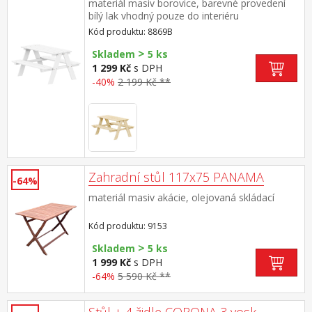
materiál masiv borovice, barevné provedení
bílý lak vhodný pouze do interiéru
Kód produktu: 8869B
>
Skladem
5 ks
1 299 Kč
s DPH
-40%
2 199 Kč **
Zahradní stůl 117x75 PANAMA
-64%
materiál masiv akácie, olejovaná skládací
Kód produktu: 9153
>
Skladem
5 ks
1 999 Kč
s DPH
-64%
5 590 Kč **