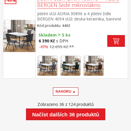
-49%
BERGEN šedé mikrovlákno
jídelní stůl ADRIA 90896 a 4 jídelní židle
BERGEN 4094 stůl: deska keramika, barevné
provedení imitace mramoru kovová
Kód produktu: 4463
konstrukce, barevné provedení černá židle:
>
potah broušená kůže – imitace mikrovlákno,
Skladem
5 ks
barevné provedení antracitová kovová
6 390 Kč
s DPH
konstrukce, barevné provedení černá výška
-49%
12 699 Kč **
sedu židle 51 cm rozměr stolu (š/h/v) 130 × 70
× 75 cm rozměr židle (š/h/v) 45 × 53 × 88 cm
NAHORU ▲
Zobrazeno 36 z 124 produktů
Načíst dalších 36 produktů