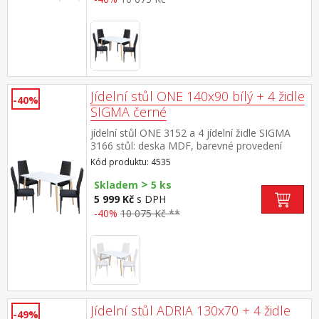
cm rozměr židle (š/h/v) 42 × 41 × 98 cm
Jídelní stůl ONE 140x90 bílý + 4 židle
-40%
SIGMA černé
jídelní stůl ONE 3152 a 4 jídelní židle SIGMA
3166 stůl: deska MDF, barevné provedení
bílá kovová konstrukce, barevné provedení
Kód produktu: 4535
bílá kulaté nohy, materiál masiv buk židle:
>
potah kůže – imitace, barevné provedení
Skladem
5 ks
černá kovové nohy a konstrukce, výška sedu
5 999 Kč
s DPH
židle 47 cm rozměr stolu (š/h/v) 140 × 90 × 74
-40%
10 075 Kč **
cm rozměr židle (š/h/v) 42 × 41 × 98 cm
Jídelní stůl ADRIA 130x70 + 4 židle
-49%