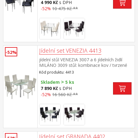
46 cm rozměr stolu (š/h/v) 110 × 70 × 74 cm
4 990 Kč
s DPH
rozměr židle (š/h/v) 41 × 40 × 98 cm
-52%
10 475 Kč **
Jídelní set VENEZIA 4413
-52%
jídelní stůl VENEZIA 3007 a 6 jídelních židlí
MILÁNO 3009 stůl: kombinace kov / tvrzené
sklo, pochromované nohy židle: potah kůže –
Kód produktu: 4413
imitace, barevné provedení krémově
>
bílá kovové pochromované nohy, výška sedu
Skladem
5 ks
46 cm rozměr stolu (š/h/v) 150 × 90 × 76 cm
7 890 Kč
s DPH
rozměr židle (š/h/v) 41 × 40 × 98 cm
-52%
16 560 Kč **
Jídelní set GRANADA 4402