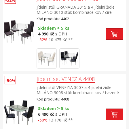
-52%
jídelní stůl GRANADA 3015 a 4 jídelní židle
MILÁNO 3010 stůl: kombinace kov / čiré
tvrzené sklo, pochromované nohy židle: potah
Kód produktu: 4402
kůže – imitace, barevné provedení
>
hnědá kovové pochromované nohy, výška
Skladem
5 ks
sedu 46 cm rozměr stolu (š/h/v) 110 × 70 × 74
4 990 Kč
s DPH
cm rozměr židle (š/h/v) 41 × 40 × 98 cm
-52%
10 475 Kč **
Jídelní set VENEZIA 4408
-50%
jídelní stůl VENEZIA 3007 a 4 jídelní židle
MILÁNO 3008 stůl: kombinace kov / tvrzené
sklo, pochromované nohy židle: potah kůže –
Kód produktu: 4408
imitace, barevné provedení černá kovové
>
pochromované nohy, výška sedu 46
Skladem
5 ks
cm rozměr stolu (š/h/v) 150 × 90 × 76 cm
6 490 Kč
s DPH
rozměr židle (š/h/v) 41 × 40 × 98 cm
-50%
13 170 Kč **