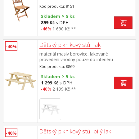
Kód produktu: 9151
>
Skladem
5 ks
899 Kč
s DPH
-46%
1 690 Kč **
Dětský piknikový stůl lak
-40%
materiál masiv borovice, lakované
provedení vhodný pouze do interiéru
Kód produktu: 8869
>
Skladem
5 ks
1 299 Kč
s DPH
-40%
2 199 Kč **
Dětský piknikový stůl bílý lak
-40%