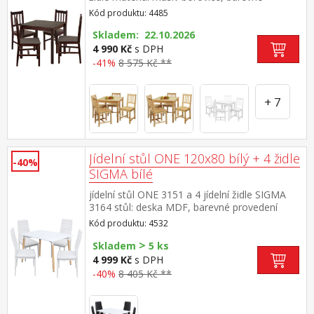
provedení hnědý lak výška sedu židle 45
Kód produktu: 4485
cm rozměr stolu (š/h/v): 75 × 75 × 73
cm rozměr židle (š/h/v): 41 × 42 × 91 cm
Skladem: 22.10.2026
4 990 Kč
s DPH
-41%
8 575 Kč **
+ 7
Jídelní stůl ONE 120x80 bílý + 4 židle
-40%
SIGMA bílé
jídelní stůl ONE 3151 a 4 jídelní židle SIGMA
3164 stůl: deska MDF, barevné provedení
bílá kovová konstrukce, barevné provedení
Kód produktu: 4532
bílá kulaté nohy, materiál masiv buk židle:
>
potah kůže – imitace, barevné provedení
Skladem
5 ks
bílá kovové nohy a konstrukce, výška sedu
4 999 Kč
s DPH
židle 47 cm rozměr stolu (š/h/v) 120 × 80 × 74
-40%
8 405 Kč **
cm rozměr židle (š/h/v) 42 × 41 × 98 cm