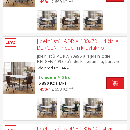
černá výška sedu židle 49 cm rozměr stolu
-49%
12 699 Kč **
(š/h/v) 130 × 70 × 75 cm rozměr židle (š/h/v)
45 × 53 × 88 cm
Jídelní stůl ADRIA 130x70 + 4 židle
-49%
BERGEN hnědé mikrovlákno
jídelní stůl ADRIA 90896 a 4 jídelní židle
BERGEN 4093 stůl: deska keramika, barevné
provedení imitace mramoru kovová
Kód produktu: 4462
konstrukce, barevné provedení černá židle:
>
potah broušená kůže – imitace mikrovlákno,
Skladem
5 ks
barevné provedení hnědá kovová konstrukce,
6 390 Kč
s DPH
barevné provedení černá výška sedu židle 51
-49%
12 699 Kč **
cm rozměr stolu (š/h/v) 130 × 70 × 75
cm rozměr židle (š/h/v) 45 × 53 × 88 cm
Jídelní stůl ADRIA 130x70 + 4 židle