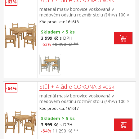
Stůl + 4 židle CORONA 3 vosk
-63%
materiál masiv borovice voskovaná v
medovém odstínu rozměr stolu (š/h/v) 100 ×
80 × 75 cm rozměr židle (š/h/v) 40 × 48 × 99
Kód produktu: 161618
cm, výška sedu 45 cm součást sestavy Corona
>
3
Skladem
5 ks
3 999 Kč
s DPH
-63%
10 990 Kč **
Stůl + 4 židle CORONA 3 vosk
-64%
materiál masiv borovice voskovaná v
medovém odstínu rozměr stolu (š/h/v) 100 ×
65 × 75 cm rozměr židle (š/h/v) 40 × 49 × 99
Kód produktu: 161617
cm, výška sedu 45 cm součást sestavy Corona
>
3
Skladem
5 ks
3 999 Kč
s DPH
-64%
11 290 Kč **