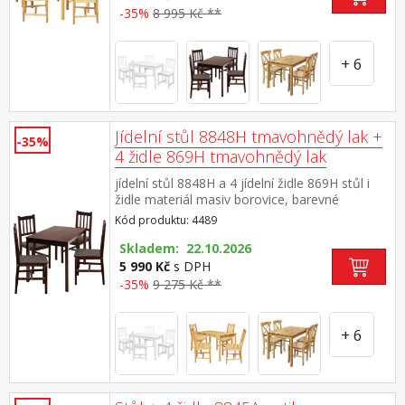
-35%
8 995 Kč **
+ 6
Jídelní stůl 8848H tmavohnědý lak +
-35%
4 židle 869H tmavohnědý lak
jídelní stůl 8848H a 4 jídelní židle 869H stůl i
židle materiál masiv borovice, barevné
provedení hnědý lak výška sedu židle 45
Kód produktu: 4489
cm rozměr stolu (š/h/v): 118 × 75 × 73
cm rozměr židle (š/h/v): 41 × 42 × 91 cm
Skladem: 22.10.2026
5 990 Kč
s DPH
-35%
9 275 Kč **
+ 6