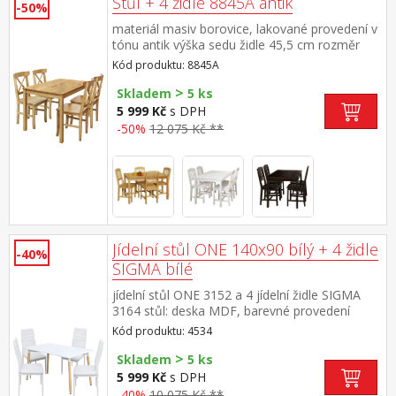
Stůl + 4 židle 8845A antik
-50%
materiál masiv borovice, lakované provedení v
tónu antik výška sedu židle 45,5 cm rozměr
stolu (š/h/v): 118 × 75 × 73 cm rozměr židle
Kód produktu: 8845A
(š/h/v): 42 × 42 × 91 cm
>
Skladem
5 ks
5 999 Kč
s DPH
-50%
12 075 Kč **
Jídelní stůl ONE 140x90 bílý + 4 židle
-40%
SIGMA bílé
jídelní stůl ONE 3152 a 4 jídelní židle SIGMA
3164 stůl: deska MDF, barevné provedení
bílá kovová konstrukce, barevné provedení
Kód produktu: 4534
bílá kulaté nohy, materiál masiv buk židle:
>
potah kůže – imitace, barevné provedení
Skladem
5 ks
bílá kovové nohy a konstrukce, výška sedu
5 999 Kč
s DPH
židle 47 cm rozměr stolu (š/h/v) 140 × 90 × 74
-40%
10 075 Kč **