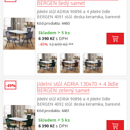
BERGEN šedý samet
jídelní stůl ADRIA 90896 a 4 jídelní židle
BERGEN 4091 stůl: deska keramika, barevné
provedení imitace mramoru kovová
Kód produktu: 4460
konstrukce, barevné provedení černá židle:
>
sametový potah, barevné provedení
Skladem
5 ks
šedá kovová konstrukce, barevné provedení
6 390 Kč
s DPH
černá výška sedu židle 49 cm rozměr stolu
-49%
12 699 Kč **
(š/h/v) 130 × 70 × 75 cm rozměr židle (š/h/v)
45 × 53 × 88 cm
Jídelní stůl ADRIA 130x70 + 4 židle
-49%
BERGEN zelený samet
jídelní stůl ADRIA 90896 a 4 jídelní židle
BERGEN 4092 stůl: deska keramika, barevné
provedení imitace mramoru kovová
Kód produktu: 4461
konstrukce, barevné provedení černá židle:
>
sametový potah, barevné provedení
Skladem
5 ks
zelená kovová konstrukce, barevné provedení
6 390 Kč
s DPH