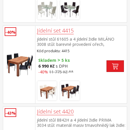
Jídelní set 4415
-40%
jídelní stůl 61605 a 4 jídelní židle MILÁNO
3008 stůl: barevné provedení ořech,
rozložitelný výsuvný díl 42 cm, rozměr
Kód produktu: 4415
rozloženého stolu (š/h/v) 180 × 80 × 76
>
cm židle: potah kůže – imitace, barevné
Skladem
5 ks
provedení černá kovové pochromované nohy,
6 990 Kč
s DPH
výška sedu 46 cm rozměr stolu (š/h/v) 138 ×
-40%
11 775 Kč **
80 × 76 cm rozměr židle (š/h/v) 41 × 40 × 98
cm
Jídelní set 4420
-43%
jídelní stůl 8842H a 4 jídelní židle PRIMA
3034 stůl: materiál masiv tmavohnědý lak židle: