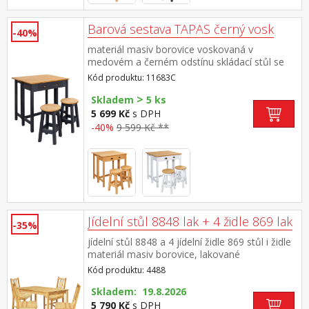
Barová sestava TAPAS černý vosk
-40%
materiál masiv borovice voskovaná v
medovém a černém odstínu skládací stůl se
zásuvkou, dvě barové židličky rozměr
Kód produktu: 11683C
složeného stolu (š/h/v) 80 × 42 × 84
>
cm rozměr rozloženého stolu (š/h/v) 80 × 72 ×
Skladem
5 ks
84 cm rozměr židličky (š/h/v) 30 × 30 × 51 cm
5 699 Kč
s DPH
-40%
9 599 Kč **
Jídelní stůl 8848 lak + 4 židle 869 lak
-35%
jídelní stůl 8848 a 4 jídelní židle 869 stůl i židle
materiál masiv borovice, lakované
provedení výška sedu židle 45 cm rozměr stolu
Kód produktu: 4488
(š/h/v): 118 × 75 × 73 cm rozměr židle (š/h/v):
42 × 42 × 92 cm
Skladem: 19.8.2026
5 790 Kč
s DPH