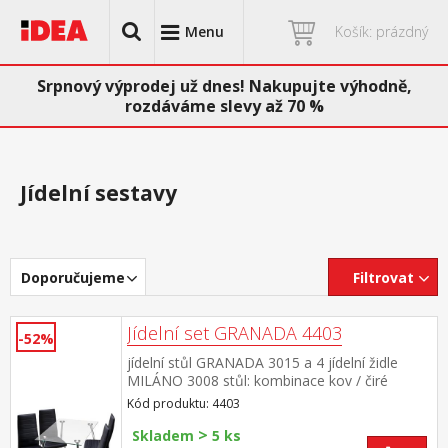
Menu
Košík: prázdný
Srpnový výprodej už dnes! Nakupujte výhodně,
rozdáváme slevy až 70 %
Jídelní sestavy
Doporučujeme
Filtrovat
Jídelní set GRANADA 4403
-52%
jídelní stůl GRANADA 3015 a 4 jídelní židle
MILÁNO 3008 stůl: kombinace kov / čiré
tvrzené sklo, pochromované nohy židle: potah
Kód produktu: 4403
kůže – imitace, barevné provedení
>
černá kovové pochromované nohy, výška sedu
Skladem
5 ks