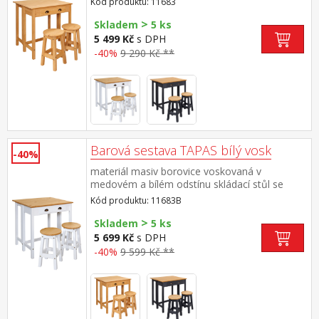
Kód produktu: 11683
(š/h/v) 80 × 42 × 84 cm rozměr rozloženého
>
stolu (š/h/v) 80 × 72 × 84 cm rozměr židličky
Skladem
5 ks
(š/h/v) 30 × 30 × 51 cm
5 499 Kč
s DPH
-40%
9 290 Kč **
Barová sestava TAPAS bílý vosk
-40%
materiál masiv borovice voskovaná v
medovém a bílém odstínu skládací stůl se
zásuvkou, dvě barové židličky rozměr
Kód produktu: 11683B
složeného stolu (š/h/v) 80 × 42 × 84
>
cm rozměr rozloženého stolu (š/h/v) 80 × 72 ×
Skladem
5 ks
84 cm rozměr židličky (š/h/v) 30 × 30 × 51 cm
5 699 Kč
s DPH
-40%
9 599 Kč **