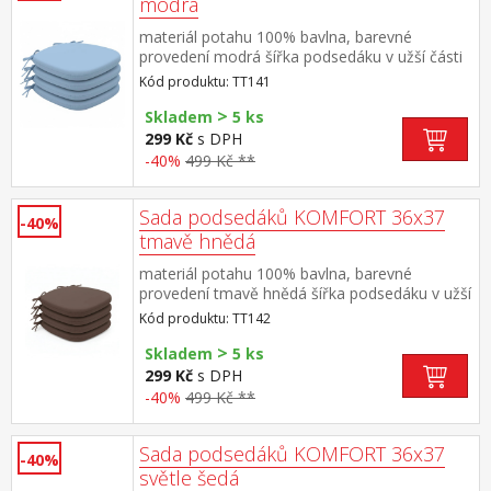
modrá
materiál potahu 100% bavlna, barevné
provedení modrá šířka podsedáku v užší části
24 cm, v rozích všité tkaničky pro
Kód produktu: TT141
připevnění potah snímatelný a pratelný do 40
>
°C materiál výplně 100% PU (molitan) balení
Skladem
5 ks
obsahuje 4 kusy podsedáků
299 Kč
s DPH
-40%
499 Kč **
Sada podsedáků KOMFORT 36x37
-40%
tmavě hnědá
materiál potahu 100% bavlna, barevné
provedení tmavě hnědá šířka podsedáku v užší
části 24 cm, v rozích všité tkaničky pro
Kód produktu: TT142
připevnění potah snímatelný a pratelný do 40
>
°C materiál výplně 100% PU (molitan) balení
Skladem
5 ks
obsahuje 4 kusy podsedáků
299 Kč
s DPH
-40%
499 Kč **
Sada podsedáků KOMFORT 36x37
-40%
světle šedá