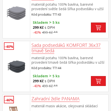
materiál potahu 100% bavlna, barevné
provedení světle šedá šířka podsedáku v užší
části 24 cm, v rozích všité tkaničky pro
Kód produktu: TT143
připevnění potah snímatelný a pratelný do 40
>
°C materiál výplně 100% PU (molitan) balení
Skladem
5 ks
obsahuje 4 kusy podsedáků
299 Kč
s DPH
-40%
499 Kč **
Sada podsedáků KOMFORT 36x37
-40%
tmavě šedá
materiál potahu 100% bavlna, barevné
provedení tmavě šedá šířka podsedáku v užší
části 24 cm, v rozích všité tkaničky pro
Kód produktu: TT144
připevnění potah snímatelný a pratelný do 40
>
°C materiál výplně 100% PU (molitan) balení
Skladem
5 ks
obsahuje 4 kusy podsedáků
299 Kč
s DPH
-40%
499 Kč **
Zahradní židle PANAMA
-46%
materiál masiv akácie, olejovaná skládací