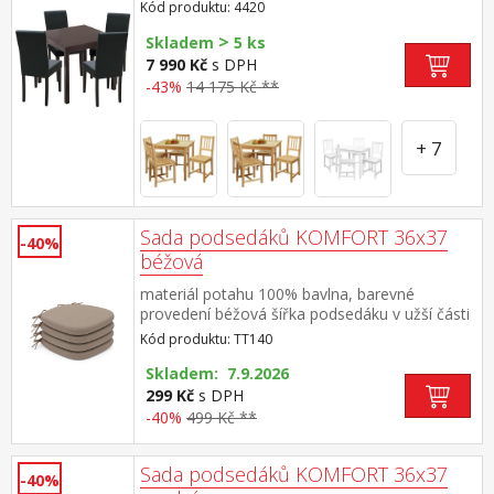
nohy materiál masiv, barevné provedení tmavě
Kód produktu: 4420
hnědý lak potah kůže – imitace, barevné
>
provedení černá, výška sedu 47 cm rozměr
Skladem
5 ks
stolu (š/h/v) 75 × 75 × 73 cm rozměr židle
7 990 Kč
s DPH
(š/h/v) 45 × 55 × 90 cm
-43%
14 175 Kč **
+ 7
Sada podsedáků KOMFORT 36x37
-40%
béžová
materiál potahu 100% bavlna, barevné
provedení béžová šířka podsedáku v užší části
24 cm, v rozích všité tkaničky pro připevnění
Kód produktu: TT140
potah snímatelný a pratelný do 40 °C materiál
výplně 100% PU (molitan) balení obsahuje 4
Skladem: 7.9.2026
kusy podsedáků
299 Kč
s DPH
-40%
499 Kč **
Sada podsedáků KOMFORT 36x37
-40%