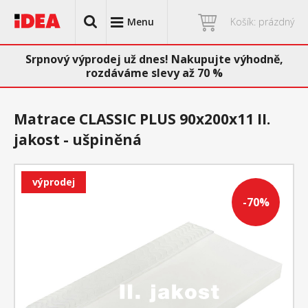
Menu
Košík: prázdný
Srpnový výprodej už dnes! Nakupujte výhodně,
rozdáváme slevy až 70 %
Matrace CLASSIC PLUS 90x200x11 II.
jakost - ušpiněná
výprodej
-70%