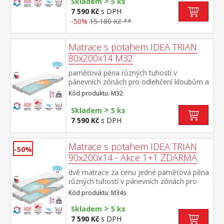
>
profilace přináší velmi jemnou masáž v
Skladem
5 ks
průběhu spánku matrace s Visco pěnou a
7 590 Kč
s DPH
systémem rozdílné tuhosti stran vhodná
-50%
15 180 Kč **
pro všechny typy roštů potah snímatelný a
pratelný do 40 °C doporučená nosnost do
120 kg
Matrace s potahem IDEA TRIAN
80x200x14 M32
paměťová pěna různých tuhostí v
pánevních zónách pro odlehčení kloubům a
celému pohybovému aparátu 7zónová
Kód produktu: M32
anatomická masážní profilace přináší velmi
jemnou masáž v průběhu spánku matrace s
>
Skladem
5 ks
Visco pěnou a systémem rozdílné tuhosti
7 590 Kč
s DPH
stran vhodná pro všechny typy roštů potah
snímatelný a pratelný do 40 °C doporučená
nosnost do 120 kg
Matrace s potahem IDEA TRIAN
-50%
90x200x14 - Akce 1+1 ZDARMA
dvě matrace za cenu jedné paměťová pěna
různých tuhostí v pánevních zónách pro
odlehčení kloubům a celému pohybovému
Kód produktu: M34s
aparátu 7zónová anatomická masážní
>
profilace přináší velmi jemnou masáž v
Skladem
5 ks
průběhu spánku matrace s Visco pěnou a
7 590 Kč
s DPH