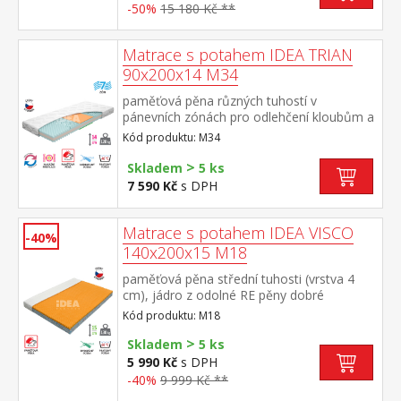
systémem rozdílné tuhosti stran vhodná
-50%
15 180 Kč **
pro všechny typy roštů potah snímatelný a
pratelný do 40 °C doporučená nosnost do
120 kg
Matrace s potahem IDEA TRIAN
90x200x14 M34
paměťová pěna různých tuhostí v
pánevních zónách pro odlehčení kloubům a
celému pohybovému aparátu 7zónová
Kód produktu: M34
anatomická masážní profilace přináší velmi
jemnou masáž v průběhu spánku matrace s
>
Skladem
5 ks
Visco pěnou a systémem rozdílné tuhosti
7 590 Kč
s DPH
stran vhodná pro všechny typy roštů potah
snímatelný a pratelný do 40 °C doporučená
nosnost do 120 kg
Matrace s potahem IDEA VISCO
-40%
140x200x15 M18
paměťová pěna střední tuhosti (vrstva 4
cm), jádro z odolné RE pěny dobré
ortopedické vlastností a dlouhá životnost
Kód produktu: M18
matrace vhodná pro všechny typy roštů
>
potah prodyšný, vyrobený ze dvou částí,
Skladem
5 ks
snímatelný a pratelný do 60 °C doporučená
5 990 Kč
s DPH
nosnost do 130 kg
-40%
9 999 Kč **