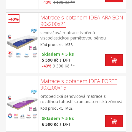
-40%
4 190 Kč **
Matrace s potahem IDEA ARAGON
-40%
90x200x21
sendvičová matrace tvořená
viscoelastickou paměťovou pěnou
ViscoFoam®, nosná část z PUR pěn 7
Kód produktu: M38
anatomických zón s rozdílnou profilací pro
>
optimální oporu těla a provzdušnění jádra
Skladem
5 ks
matrace střední tuhost matrace (3 z 5)
5 590 Kč
s DPH
doporučené uložení na pevný i polohovací
-40%
9 390 Kč **
lamelový rošt potah snímatelný a pratelný
do 60 °C, prošitý antialergickým PES
rounem 100 g doporučená nosnost do 130
Matrace s potahem IDEA FORTE
kg, výška matrace 21 cm
90x200x15
ortopedická sendvičová matrace s
rozdílnou tuhostí stran anatomická zónová
masážní profilace – 7 zón na obou stranách
Kód produktu: M62
pro uvolnění a relaxaci celého těla,
maximální vzdušnost, ideální ortopedické
>
Skladem
5 ks
vlastnosti bílá strana vyšší střední tuhost,
6 590 Kč
s DPH
fialová strana nižší střední tuhost vhodná i