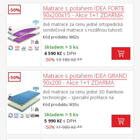
pro malé děti potah Relaxtic prošitý dutým
vláknem, snímatelný a pratelný do 60 °C
Matrace s potahem IDEA FORTE
-50%
doporučená nosnost do 110 kg, výška
90x200x15 - Akce 1+1 ZDARMA
matrace 15 cm
dvě matrace za cenu jedné ortopedická
sendvičová matrace s rozdílnou tuhostí
stran anatomická zónová masážní profilace
Kód produktu: M62s
– 7 zón na obou stranách pro uvolnění a
>
relaxaci celého těla, maximální vzdušnost,
Skladem
5 ks
ideální ortopedické vlastnosti bílá strana
6 590 Kč
s DPH
vyšší střední tuhost, fialová strana nižší
-50%
13 180 Kč **
střední tuhost vhodná i pro malé děti potah
Relaxtic prošitý dutým vláknem, snímatelný
a pratelný do 60 °C doporučená nosnost do
Matrace s potahem IDEA GRAND
-50%
110 kg, výška matrace 15 cm
90x200 - Akce 1+1 ZDARMA
dvě matrace za cenu jedné 3D Rainbow
technologie – speciální profilace na
sendvičové vrstvě z kombinace Flexifoam
Kód produktu: M35s
pěn různých vlastností a tuhostí, která
>
zajišťuje komfort, vzdušnost, ortopedické
Skladem
5 ks
vlastnosti a dlouhou životnost anatomická
5 990 Kč
s DPH
zónová masážní profilace – 7 zón na obou
-50%
11 980 Kč **
stranách, jemná masáž v průběhu spánku
rozdílná tuhost stran – zelenkavá měkčí