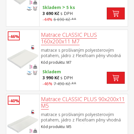
pratelný do 40 °C doporučená nosnost do
>
110 kg
Skladem
5 ks
3 690 Kč
s DPH
-44%
6 690 Kč **
Matrace CLASSIC PLUS
-46%
160x200x11 M7
matrace s prošívaným polyesterovým
potahem, jádro z Flexifoam pěny vhodná
pro všechny typy roštů potah snímatelný a
Kód produktu: M7
pratelný do 40 °C doporučená nosnost do
110 kg
Skladem
3 990 Kč
s DPH
-46%
7 490 Kč **
Matrace CLASSIC PLUS 90x200x11
-40%
M5
matrace s prošívaným polyesterovým
potahem, jádro z Flexifoam pěny vhodná
pro všechny typy roštů potah snímatelný a
Kód produktu: M5
pratelný do 40 °C doporučená nosnost do