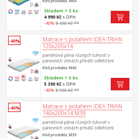
Kód produktu: M64
pěn obě strany – 7zónová anatomická
>
profilace, která umožňuje provzdušnění
Skladem
5 ks
lůžka a napomáhá uvolnění
4 990 Kč
s DPH
svalstva rozdílná tuhost stran (2 z 5 / 3 z
-40%
8 390 Kč **
5) doporučené uložení na pevný i
polohovací lamelový rošt potah snímatelný
a pratelný do 60 °C doporučená nosnost do
Matrace s potahem IDEA TRIAN
-40%
120 kg, výška matrace 19 cm, výška jádra
120x200x14
18 cm
paměťová pěna různých tuhostí v
pánevních zónách přináší odlehčení
kloubům a celému pohybovému aparátu
Kód produktu: M40
7zónová anatomická masážní profilace –
>
velice jemná masáž v průběhu spánku
Skladem
5 ks
matrace s Visco systémem rozdílné tuhosti
5 390 Kč
s DPH
stran vhodná pro všechny typy roštů potah
-40%
8 990 Kč **
snímatelný a pratelný do 40 °C doporučená
nosnost do120 kg
Matrace s potahem IDEA TRIAN
-40%
140x200x14 M39
paměťová pěna různých tuhostí v
pánevních zónách přináší odlehčení
kloubům a celému pohybovému aparátu
Kód produktu: M39
7zónová anatomická masážní profilace –