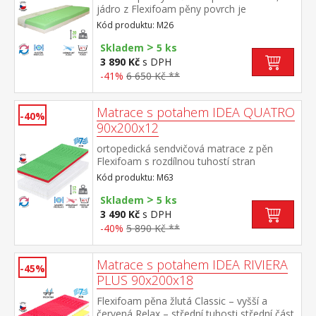
jádro z Flexifoam pěny povrch je
vyprofilován do 7 anatomických zón na
Kód produktu: M26
obou stranách tvrdá (bílá) a měkká (světle
>
zelená) strana vhodná pro všechny typy
Skladem
5 ks
roštů vhodná pro alergiky, potah
3 890 Kč
s DPH
snímatelný a pratelný do 60 °C doporučená
-41%
6 650 Kč **
nosnost do 130 kg
Matrace s potahem IDEA QUATRO
-40%
90x200x12
ortopedická sendvičová matrace z pěn
Flexifoam s rozdílnou tuhostí stran
anatomická zónová masážní profilace – 7
Kód produktu: M63
zón pro uvolnění a relaxaci celého těla na
>
jedné straně a rovná ložná plocha na druhé
Skladem
5 ks
straně zelená strana vyšší střední tuhost,
3 490 Kč
s DPH
bílá strana nižší střední tuhost vhodná i pro
-40%
5 890 Kč **
malé děti potah Microfáze prošitý dutým
vláknem, snímatelný a pratelný do 95 °C
doporučená nosnost do 110 kg, výška
Matrace s potahem IDEA RIVIERA
-45%
matrace 12 cm
PLUS 90x200x18
Flexifoam pěna žlutá Classic – vyšší a
červená Relax – střední tuhosti střední část