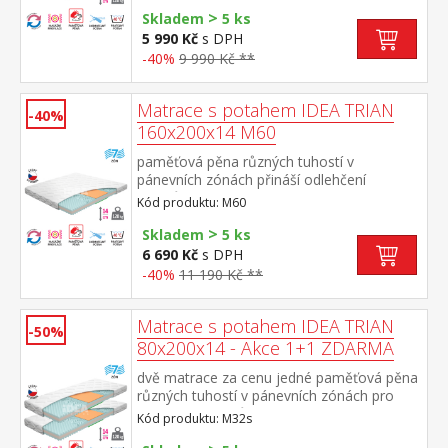
>
velice jemná masáž v průběhu spánku
Skladem
5 ks
matrace s Visco systémem rozdílné tuhosti
5 990 Kč
s DPH
stran vhodná pro všechny typy roštů potah
-40%
9 990 Kč **
snímatelný a pratelný do 40 °Cdoporučená
nosnost do120 kg
Matrace s potahem IDEA TRIAN
-40%
160x200x14 M60
paměťová pěna různých tuhostí v
pánevních zónách přináší odlehčení
kloubům a celému pohybovému aparátu
Kód produktu: M60
7zónová anatomická masážní profilace –
>
velice jemná masáž v průběhu spánku
Skladem
5 ks
matrace s Visco systémem rozdílné tuhosti
6 690 Kč
s DPH
stran vhodná pro všechny typy roštů potah
-40%
11 190 Kč **
snímatelný a pratelný do 40 °Cdoporučená
nosnost do120 kg
Matrace s potahem IDEA TRIAN
-50%
80x200x14 - Akce 1+1 ZDARMA
dvě matrace za cenu jedné paměťová pěna
různých tuhostí v pánevních zónách pro
odlehčení kloubům a celému pohybovému
Kód produktu: M32s
aparátu 7zónová anatomická masážní