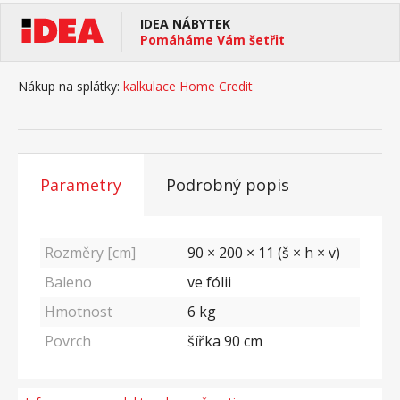
IDEA NÁBYTEK
Pomáháme Vám šetřit
Nákup na splátky:
kalkulace Home Credit
Parametry
Podrobný popis
Rozměry [cm]
90 × 200 × 11 (š × h × v)
Baleno
ve fólii
Hmotnost
6
kg
Povrch
šířka 90 cm