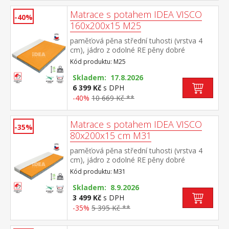
Matrace s potahem IDEA VISCO
-40%
160x200x15 M25
paměťová pěna střední tuhosti (vrstva 4
cm), jádro z odolné RE pěny dobré
ortopedické vlastností a dlouhá životnost
Kód produktu: M25
matrace vhodná pro všechny typy roštů
potah prodyšný, vyrobený ze dvou částí,
Skladem: 17.8.2026
snímatelný a pratelný do 60 °C doporučená
6 399 Kč
s DPH
nosnost do 130 kg
-40%
10 669 Kč **
Matrace s potahem IDEA VISCO
-35%
80x200x15 cm M31
paměťová pěna střední tuhosti (vrstva 4
cm), jádro z odolné RE pěny dobré
ortopedické vlastností a dlouhá životnost
Kód produktu: M31
matrace vhodná pro všechny typy roštů
potah prodyšný, vyrobený ze dvou částí,
Skladem: 8.9.2026
snímatelný a pratelný do 60 °C doporučená
3 499 Kč
s DPH
nosnost do 130 kg
-35%
5 395 Kč **