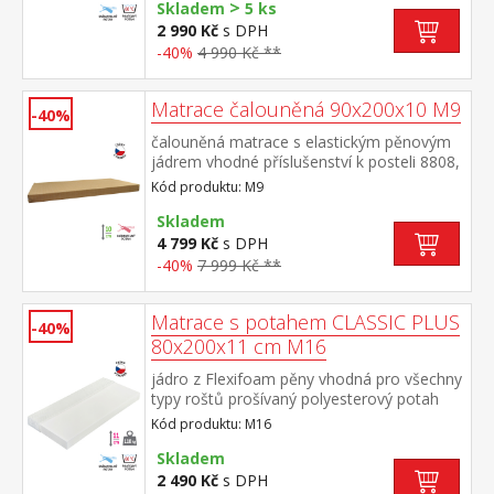
>
110 kg
Skladem
5 ks
2 990 Kč
s DPH
-40%
4 990 Kč **
Matrace čalouněná 90x200x10 M9
-40%
čalouněná matrace s elastickým pěnovým
jádrem vhodné příslušenství k posteli 8808,
8809 a dalším vhodná kombinace s
Kód produktu: M9
čalouněným válcem M10
Skladem
4 799 Kč
s DPH
-40%
7 999 Kč **
Matrace s potahem CLASSIC PLUS
-40%
80x200x11 cm M16
jádro z Flexifoam pěny vhodná pro všechny
typy roštů prošívaný polyesterový potah
snímatelný a pratelný do 40 °C doporučená
Kód produktu: M16
nosnost do 110 kg
Skladem
2 490 Kč
s DPH