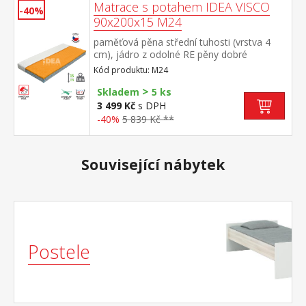
Matrace s potahem IDEA VISCO
-40%
90x200x15 M24
paměťová pěna střední tuhosti (vrstva 4
cm), jádro z odolné RE pěny dobré
ortopedické vlastností a dlouhá životnost
Kód produktu: M24
matrace vhodná pro všechny typy roštů
>
potah prodyšný, vyrobený ze dvou částí,
Skladem
5 ks
snímatelný a pratelný do 60 °C doporučená
3 499 Kč
s DPH
nosnost do 130 kg
-40%
5 839 Kč **
Související nábytek
Postele