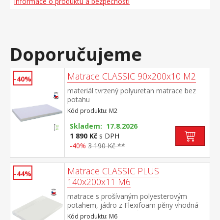
Informace o produktu a bezpečnosti
Doporučujeme
Matrace CLASSIC 90x200x10 M2
-40%
materiál tvrzený polyuretan matrace bez
potahu
Kód produktu: M2
Skladem: 17.8.2026
1 890 Kč
s DPH
-40%
3 190 Kč **
Matrace CLASSIC PLUS
-44%
140x200x11 M6
matrace s prošívaným polyesterovým
potahem, jádro z Flexifoam pěny vhodná
pro všechny typy roštů potah snímatelný a
Kód produktu: M6