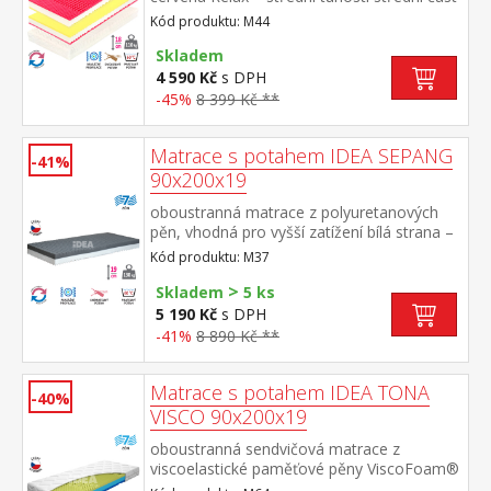
jádra zaručuje díky vlnkám vysokou
Kód produktu: M44
vzdušnost rozdělena do 7 anatomických
zón různé tuhosti a profilace pěn –
Skladem
ortopedické vlastnosti potah Relaxtic –
4 590 Kč
s DPH
prošitý vzdušným dutým vláknem,
-45%
8 399 Kč **
vyrobený ze 2 částí, snímatelný a pratelný
do 60 °C optimalizovaná pro zátěž do 110
Matrace s potahem IDEA SEPANG
kg
-41%
90x200x19
oboustranná matrace z polyuretanových
pěn, vhodná pro vyšší zatížení bílá strana –
7 anatomických zón, šedá strana – prořez
Kód produktu: M37
pro prevenci vzniku proleženin matrace
>
střední tuhosti (3-4 z 5) doporučené uložení
Skladem
5 ks
na pevný i polohovací lamelový rošt potah
5 190 Kč
s DPH
snímatelný a pratelný do 60 °C, prošitý
-41%
8 890 Kč **
antialergickým PES rounem 100 g
doporučená nosnost do 130 kg, výška
matrace 19 cm
Matrace s potahem IDEA TONA
-40%
VISCO 90x200x19
oboustranná sendvičová matrace z
viscoelastické paměťové pěny ViscoFoam®
a vysoce kvalitních polyuretanových