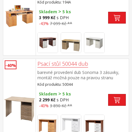
součástí dodávky (montáž volitelná)
Kód produktu: 194A
>
Skladem
5 ks
3 999 Kč
s DPH
-43%
7 099 Kč **
Psací stůl 50044 dub
-40%
barevné provedení dub Sonoma 3 zásuvky,
montáž možná pouze na pravou stranu
Kód produktu: 50044
>
Skladem
5 ks
2 299 Kč
s DPH
-40%
3 890 Kč **