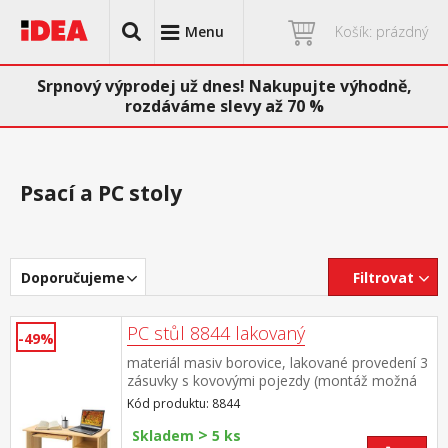
Menu
Košík: prázdný
Srpnový výprodej už dnes! Nakupujte výhodně,
rozdáváme slevy až 70 %
Psací a PC stoly
Doporučujeme
Filtrovat
PC stůl 8844 lakovaný
-49%
materiál masiv borovice, lakované provedení 3
zásuvky s kovovými pojezdy (montáž možná
pouze na pravou stranu) rozměr zásuvky
Kód produktu: 8844
(š/h/v) 27,9 × 30,7 × 10,5 cm výsuv není
>
součástí dodávky ke stolu je možno dokoupit
Skladem
5 ks