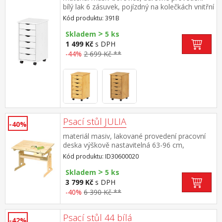
bílý lak 6 zásuvek, pojízdný na kolečkách vnitřní
rozměr zásuvky (š/h/v) 26,7 × 32,5 × 6 cm
Kód produktu: 391B
>
Skladem
5 ks
1 499 Kč
s DPH
-44%
2 699 Kč **
Psací stůl JULIA
-40%
materiál masiv, lakované provedení pracovní
deska výškově nastavitelná 63-96 cm,
naklopitelná pod pracovní deskou zásuvka a
Kód produktu: ID30600020
odkládací police
>
Skladem
5 ks
3 799 Kč
s DPH
-40%
6 390 Kč **
Psací stůl 44 bílá
-42%