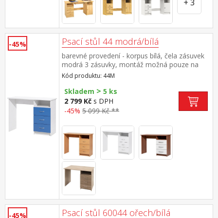
+ 3
Psací stůl 44 modrá/bílá
-45%
barevné provedení - korpus bílá, čela zásuvek
modrá 3 zásuvky, montáž možná pouze na
pravou stranu
Kód produktu: 44M
>
Skladem
5 ks
2 799 Kč
s DPH
-45%
5 099 Kč **
Psací stůl 60044 ořech/bílá
-45%