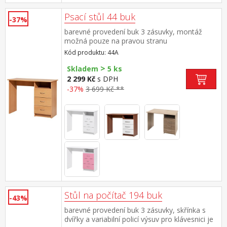
Psací stůl 44 buk
-37%
barevné provedení buk 3 zásuvky, montáž
možná pouze na pravou stranu
Kód produktu: 44A
>
Skladem
5 ks
2 299 Kč
s DPH
-37%
3 699 Kč **
Stůl na počítač 194 buk
-43%
barevné provedení buk 3 zásuvky, skřínka s
dvířky a variabilní policí výsuv pro klávesnici je