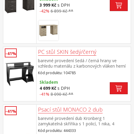
nosnosti uvedeny v návodu k montáži
3 999 Kč
s DPH
-42%
6 899 Kč **
PC stůl SKIN šedý/černý
-41%
barevné provedení šedá / černá hrany ve
vzhledu materiálu z karbonových vláken herní
stůl: horní police na 2 velké monitory 1
Kód produktu: 104785
zásuvka s kovovými pojezdy na příslušenství
háček na sluchátka, dvě průchodky na kabely
Skladem
opěrka na nohy, velký prostor pro PC case
4 699 Kč
s DPH
maximální nosnosti uvedeny v návodu k
-41%
8 090 Kč **
montáži
Psací stůl MONACO 2 dub
-41%
barevné provedení dub Kronberg 1
zamykatelná skříňka s 1 policí, 1 nika, 4
zásuvky s kovovými pojezdy prostor mezi
Kód produktu: 444333