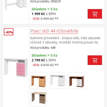
31 × 10 cm nika o rozměru (š/h/v) 40 × 36 × 13
Kód produktu: 389229
cm montáž možná na pravou i levou
>
stranu maximální nosnost horní desky 30 kg
Skladem
5 ks
1 999 Kč
s DPH
-42%
3 499 Kč **
Psací stůl 44 růžová/bílá
-40%
barevné provedení - korpus bílá, čela zásuvek
růžová 3 zásuvky, montáž možná pouze na
pravou stranu
Kód produktu: 44R
>
Skladem
5 ks
2 799 Kč
s DPH
-40%
4 690 Kč **