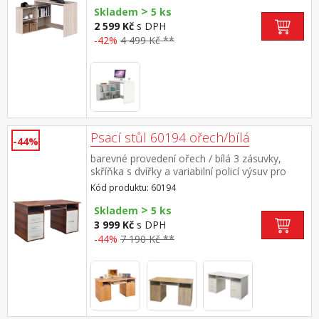
>
stranu
Skladem
5 ks
2 599 Kč
s DPH
-42%
4 499 Kč **
Psací stůl 60194 ořech/bílá
-44%
barevné provedení ořech / bílá 3 zásuvky,
skříňka s dvířky a variabilní policí výsuv pro
klávesnici je součástí dodávky (montáž
Kód produktu: 60194
volitelná)
>
Skladem
5 ks
3 999 Kč
s DPH
-44%
7 190 Kč **