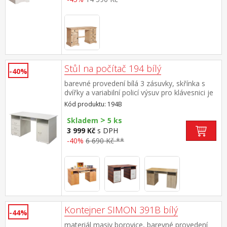
Stůl na počítač 194 bílý
-40%
barevné provedení bílá 3 zásuvky, skřínka s
dvířky a variabilní policí výsuv pro klávesnici je
součástí dodávky (montáž volitelná)
Kód produktu: 194B
>
Skladem
5 ks
3 999 Kč
s DPH
-40%
6 690 Kč **
Kontejner SIMON 391B bílý
-44%
materiál masiv borovice, barevné provedení