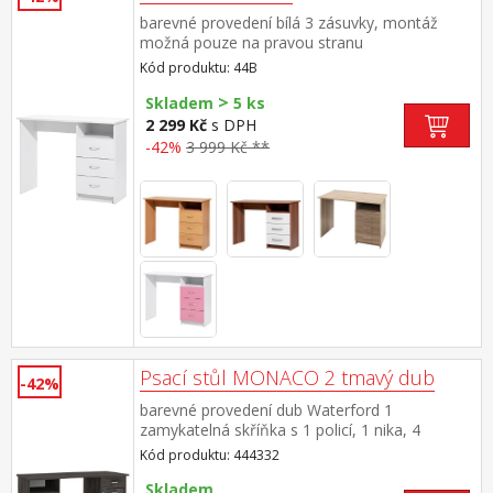
barevné provedení bílá 3 zásuvky, montáž
možná pouze na pravou stranu
Kód produktu: 44B
>
Skladem
5 ks
2 299 Kč
s DPH
-42%
3 999 Kč **
Psací stůl MONACO 2 tmavý dub
-42%
barevné provedení dub Waterford 1
zamykatelná skříňka s 1 policí, 1 nika, 4
zásuvky s kovovými pojezdy prostor mezi
Kód produktu: 444332
zásuvkami a skříňkou 56 cm přední hrana
stolu mírně vykrojena do oblouku maximální
Skladem