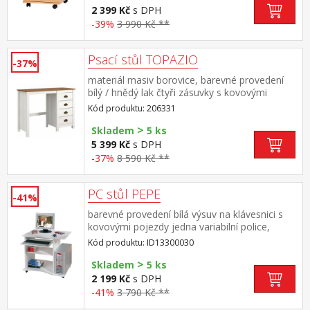
2 399 Kč
s DPH
-39%
3 990 Kč **
Psací stůl TOPAZIO
-37%
materiál masiv borovice, barevné provedení
bílý / hnědý lak čtyři zásuvky s kovovými
úchytkami a pojezdy
Kód produktu: 206331
>
Skladem
5 ks
5 399 Kč
s DPH
-37%
8 590 Kč **
PC stůl PEPE
-41%
barevné provedení bílá výsuv na klávesnici s
kovovými pojezdy jedna variabilní police,
pojízdný na kolečkách (bez dekorací)
Kód produktu: ID13300030
>
Skladem
5 ks
2 199 Kč
s DPH
-41%
3 790 Kč **