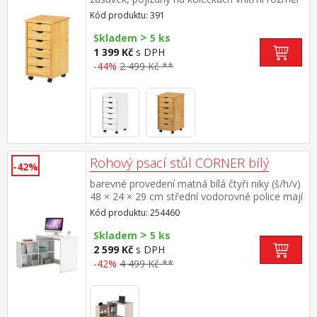
zásuvky (š/h/v) 26,7 × 32,5 × 6 cm
Kód produktu: 391
>
Skladem
5 ks
1 399 Kč
s DPH
-44%
2 499 Kč **
Rohový psací stůl CORNER bílý
-42%
barevné provedení matná bílá čtyři niky (š/h/v)
48 × 24 × 29 cm střední vodorovné police mají
5 možností umístění montáž možná na pravou
Kód produktu: 254460
i levou stranu
>
Skladem
5 ks
2 599 Kč
s DPH
-42%
4 499 Kč **