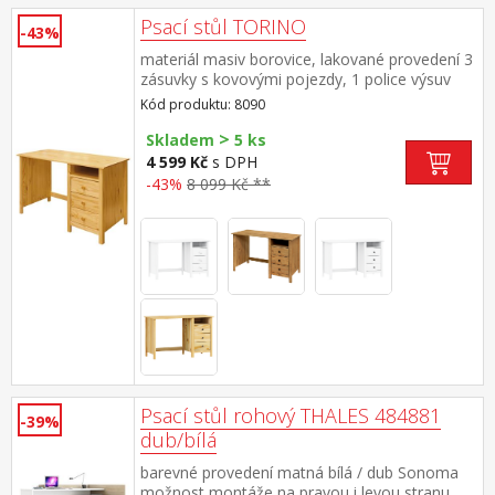
Psací stůl TORINO
-43%
materiál masiv borovice, lakované provedení 3
zásuvky s kovovými pojezdy, 1 police výsuv
není součástí dodávky ke stolu je možno
Kód produktu: 8090
dokoupit výsuvnou desku na klávesnici 8840
>
Skladem
5 ks
4 599 Kč
s DPH
-43%
8 099 Kč **
Psací stůl rohový THALES 484881
-39%
dub/bílá
barevné provedení matná bílá / dub Sonoma
možnost montáže na pravou i levou stranu,