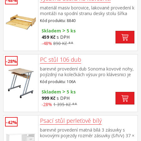
-48%
materiál masiv borovice, lakované provedení k
montáži na spodní stranu desky stolu šířka
výsuvné police 47 cm vhodný doplněk ke
Kód produktu: 8840
stolům 8844, 8847, 8074, 8074K, 8090 a
>
8090K
Skladem
5 ks
459 Kč
s DPH
-48%
890 Kč **
PC stůl 106 dub
-28%
barevné provedení dub Sonoma kovové nohy,
pojízdný na kolečkách výsuv pro klávesnici je
součástí dodávky
Kód produktu: 106A
>
Skladem
5 ks
999 Kč
s DPH
-28%
1 395 Kč **
Psací stůl perleťově bílý
-42%
barevné provedení matná bílá 3 zásuvky s
kovovými pojezdy rozměr zásuvky (š/h/v) 37 ×