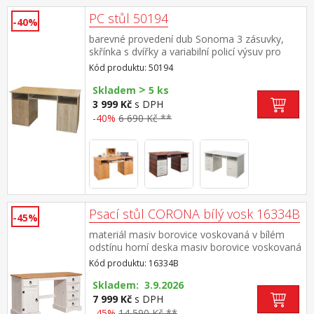
PC stůl 50194
-40%
barevné provedení dub Sonoma 3 zásuvky,
skřínka s dvířky a variabilní policí výsuv pro
klávesnici je součástí dodávky (montáž
Kód produktu: 50194
volitelná)
>
Skladem
5 ks
3 999 Kč
s DPH
-40%
6 690 Kč **
Psací stůl CORONA bílý vosk 16334B
-45%
materiál masiv borovice voskovaná v bílém
odstínu horní deska masiv borovice voskovaná
v medovém odstínu 5 malých zásuvek, 1
Kód produktu: 16334B
dvířka, kovové ozdobné úchytky součást
sestavy Corona bílá
Skladem: 3.9.2026
7 999 Kč
s DPH
-45%
14 590 Kč **