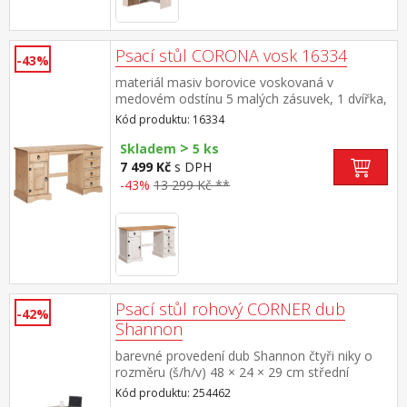
Psací stůl CORONA vosk 16334
-43%
materiál masiv borovice voskovaná v
medovém odstínu 5 malých zásuvek, 1 dvířka,
kovové ozdobné úchytky součást sestavy
Kód produktu: 16334
Corona
>
Skladem
5 ks
7 499 Kč
s DPH
-43%
13 299 Kč **
Psací stůl rohový CORNER dub
-42%
Shannon
barevné provedení dub Shannon čtyři niky o
rozměru (š/h/v) 48 × 24 × 29 cm střední
vodorovné police mají 5 možností
Kód produktu: 254462
umístění montáž možná na pravou i levou