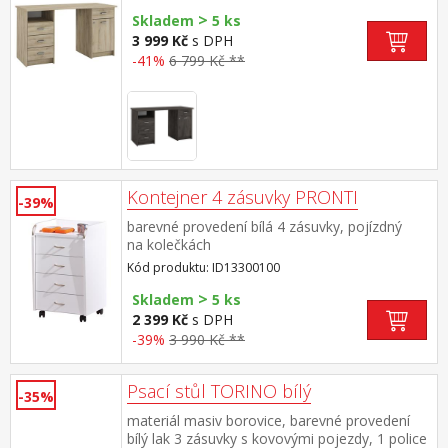
zásuvkami a skříňkou 56 cm přední hrana
>
stolu mírně vykrojena do oblouku maximální
Skladem
5 ks
nosnosti uvedeny v návodu k montáži
3 999 Kč
s DPH
-41%
6 799 Kč **
Kontejner 4 zásuvky PRONTI
-39%
barevné provedení bílá 4 zásuvky, pojízdný
na kolečkách
Kód produktu: ID13300100
>
Skladem
5 ks
2 399 Kč
s DPH
-39%
3 990 Kč **
Psací stůl TORINO bílý
-35%
materiál masiv borovice, barevné provedení
bílý lak 3 zásuvky s kovovými pojezdy, 1 police