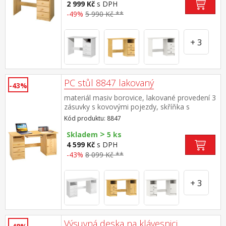
výsuvnou desku na klávesnici 8840
2 999 Kč
s DPH
-49%
5 990 Kč **
+ 3
PC stůl 8847 lakovaný
-43%
materiál masiv borovice, lakované provedení 3
zásuvky s kovovými pojezdy, skříňka s
dvířky rozměr zásuvky (š/h/v) 27,9 × 30,7 ×
Kód produktu: 8847
10,6 cm výsuv není součástí dodávky ke stolu
>
je možno dokoupit výsuvnou desku na
Skladem
5 ks
klávesnici 8840
4 599 Kč
s DPH
-43%
8 099 Kč **
+ 3
Výsuvná deska na klávesnici