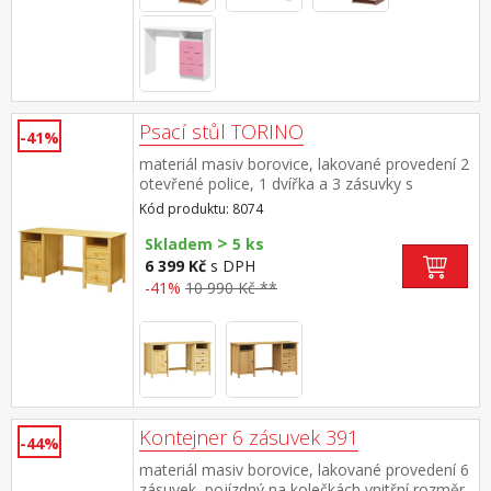
Psací stůl TORINO
-41%
materiál masiv borovice, lakované provedení 2
otevřené police, 1 dvířka a 3 zásuvky s
kovovými pojezdy výsuv není součástí
Kód produktu: 8074
dodávky ke stolu je možno dokoupit výsuvnou
>
desku na klávesnici 8840
Skladem
5 ks
6 399 Kč
s DPH
-41%
10 990 Kč **
Kontejner 6 zásuvek 391
-44%
materiál masiv borovice, lakované provedení 6
zásuvek, pojízdný na kolečkách vnitřní rozměr