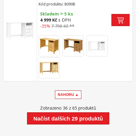
Kód produktu: 8090B
>
Skladem
5 ks
4 999 Kč
s DPH
-35%
7 790 Kč **
NAHORU ▲
Zobrazeno 36 z 65 produktů
Načíst dalších 29 produktů