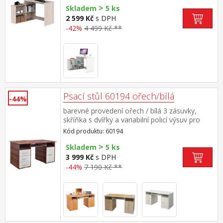
>
stranu
Skladem
5 ks
2 599 Kč
s DPH
-42%
4 499 Kč **
Psací stůl 60194 ořech/bílá
-44%
barevné provedení ořech / bílá 3 zásuvky,
skříňka s dvířky a variabilní policí výsuv pro
klávesnici je součástí dodávky (montáž
Kód produktu: 60194
volitelná)
>
Skladem
5 ks
3 999 Kč
s DPH
-44%
7 190 Kč **