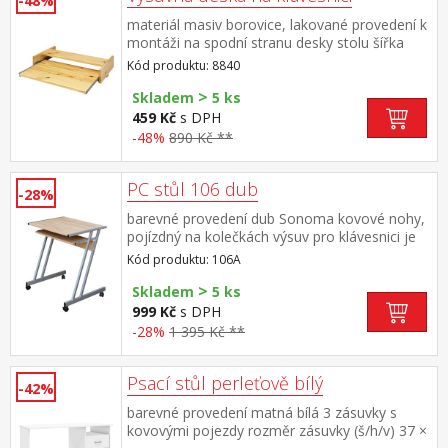
-48%
materiál masiv borovice, lakované provedení k
montáži na spodní stranu desky stolu šířka
výsuvné police 47 cm vhodný doplněk ke
Kód produktu: 8840
stolům 8844, 8847, 8074, 8074K, 8090 a
>
8090K
Skladem
5 ks
459 Kč
s DPH
-48%
890 Kč **
PC stůl 106 dub
-28%
barevné provedení dub Sonoma kovové nohy,
pojízdný na kolečkách výsuv pro klávesnici je
součástí dodávky
Kód produktu: 106A
>
Skladem
5 ks
999 Kč
s DPH
-28%
1 395 Kč **
Psací stůl perleťově bílý
-42%
barevné provedení matná bílá 3 zásuvky s
kovovými pojezdy rozměr zásuvky (š/h/v) 37 ×