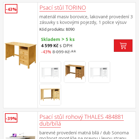
Psací stůl TORINO
-43%
materiál masiv borovice, lakované provedení 3
zásuvky s kovovými pojezdy, 1 police výsuv
není součástí dodávky ke stolu je možno
Kód produktu: 8090
dokoupit výsuvnou desku na klávesnici 8840
>
Skladem
5 ks
4 599 Kč
s DPH
-43%
8 099 Kč **
Psací stůl rohový THALES 484881
-39%
dub/bílá
barevné provedení matná bílá / dub Sonoma
možnost montáže na pravou i levou stranu,