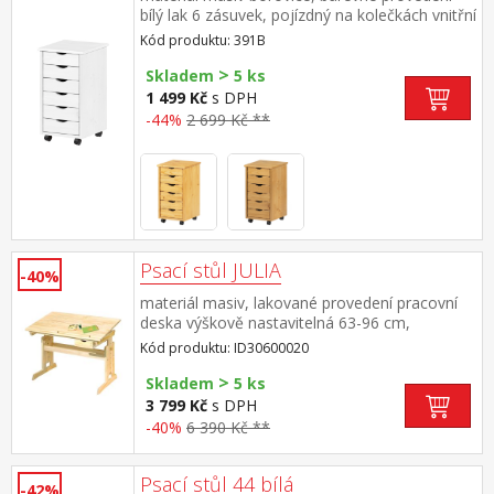
bílý lak 6 zásuvek, pojízdný na kolečkách vnitřní
rozměr zásuvky (š/h/v) 26,7 × 32,5 × 6 cm
Kód produktu: 391B
>
Skladem
5 ks
1 499 Kč
s DPH
-44%
2 699 Kč **
Psací stůl JULIA
-40%
materiál masiv, lakované provedení pracovní
deska výškově nastavitelná 63-96 cm,
naklopitelná pod pracovní deskou zásuvka a
Kód produktu: ID30600020
odkládací police
>
Skladem
5 ks
3 799 Kč
s DPH
-40%
6 390 Kč **
Psací stůl 44 bílá
-42%