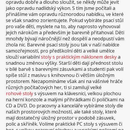
opravdu dobře a dlouho sloužit, se někdy může jevit
jako opravdu nadlidský výkon. S tím jsme počítali a
přinášíme vám opravdu různorodou nabídku, ve které
se však snadno zorientujete. Pokud vybíráte psací stůl
pro vaše děti, myslete na to, aby naprosto vyhovoval
jejich nárokům a především je barevně přitahoval. Děti
mnohdy bývají náročnější než dospělí a neodpustí vám
zhola nic. Barevné psací stoly jsou tak v naší nabídce
samozřejmostí, pro předškolní děti a velké umělce
slouží variabilní
stoly s praktickým náklonem desky
a
snadnou změnou výšky. Starší děti dají přednost stolu
v bílé barvě s barevnými zásuvkami a studenti pak volí
spíše stůl z masivu s knihovnou či větším úložným
prostorem. Nezapomínáme však ani na vášnivé hráče
různých počítačových her, ti si zamilují velké
rohové stoly
s výsuvem na klávesnici, velkou plochou
na herní konzole a malými přihrádkami či poličkami na
CD a DVD. Do pracovny a kanceláře vybíráme stoly dle
našich prostorových možností, ale také stoly, které
mají dostatečný úložný prostor v podobě zásuvek,
polic a skříněk. Volíme praktické PC stoly s výsuvem či