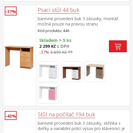
Psací stůl 44 buk
-37%
barevné provedení buk 3 zásuvky, montáž
možná pouze na pravou stranu
Kód produktu: 44A
>
Skladem
5 ks
2 299 Kč
s DPH
-37%
3 699 Kč **
Stůl na počítač 194 buk
-43%
barevné provedení buk 3 zásuvky, skřínka s
dvířky a variabilní policí výsuv pro klávesnici je