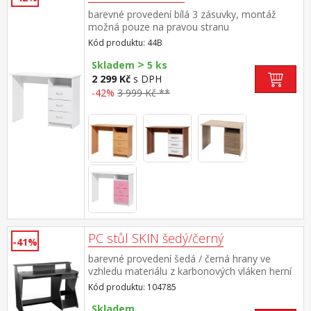
barevné provedení bílá 3 zásuvky, montáž
možná pouze na pravou stranu
Kód produktu: 44B
>
Skladem
5 ks
2 299 Kč
s DPH
-42%
3 999 Kč **
PC stůl SKIN šedý/černý
-41%
barevné provedení šedá / černá hrany ve
vzhledu materiálu z karbonových vláken herní
stůl: horní police na 2 velké monitory 1
Kód produktu: 104785
zásuvka s kovovými pojezdy na příslušenství
háček na sluchátka, dvě průchodky na kabely
Skladem