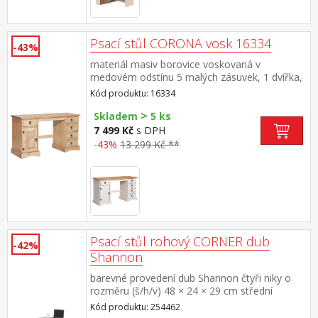
Psací stůl CORONA vosk 16334
-43%
materiál masiv borovice voskovaná v
medovém odstínu 5 malých zásuvek, 1 dvířka,
kovové ozdobné úchytky součást sestavy
Kód produktu: 16334
Corona
>
Skladem
5 ks
7 499 Kč
s DPH
-43%
13 299 Kč **
Psací stůl rohový CORNER dub
-42%
Shannon
barevné provedení dub Shannon čtyři niky o
rozměru (š/h/v) 48 × 24 × 29 cm střední
vodorovné police mají 5 možností
Kód produktu: 254462
umístění montáž možná na pravou i levou