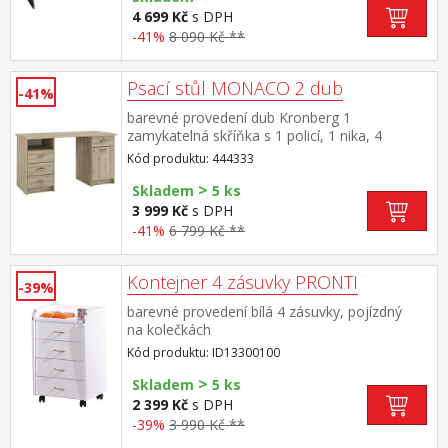
opěrka na nohy, velký prostor pro PC case
4 699 Kč
s DPH
maximální nosnosti uvedeny v návodu k
-41%
8 090 Kč **
montáži
Psací stůl MONACO 2 dub
-41%
barevné provedení dub Kronberg 1
zamykatelná skříňka s 1 policí, 1 nika, 4
zásuvky s kovovými pojezdy prostor mezi
Kód produktu: 444333
zásuvkami a skříňkou 56 cm přední hrana
>
stolu mírně vykrojena do oblouku maximální
Skladem
5 ks
nosnosti uvedeny v návodu k montáži
3 999 Kč
s DPH
-41%
6 799 Kč **
Kontejner 4 zásuvky PRONTI
-39%
barevné provedení bílá 4 zásuvky, pojízdný
na kolečkách
Kód produktu: ID13300100
>
Skladem
5 ks
2 399 Kč
s DPH
-39%
3 990 Kč **