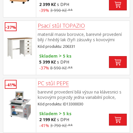
2 399 Kč
s DPH
-39%
3 990 Kč **
Psací stůl TOPAZIO
-37%
materiál masiv borovice, barevné provedení
bílý / hnědý lak čtyři zásuvky s kovovými
úchytkami a pojezdy
Kód produktu: 206331
>
Skladem
5 ks
5 399 Kč
s DPH
-37%
8 590 Kč **
PC stůl PEPE
-41%
barevné provedení bílá výsuv na klávesnici s
kovovými pojezdy jedna variabilní police,
pojízdný na kolečkách (bez dekorací)
Kód produktu: ID13300030
>
Skladem
5 ks
2 199 Kč
s DPH
-41%
3 790 Kč **