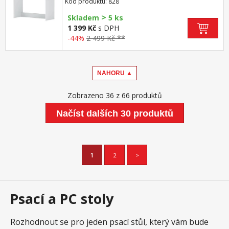
Kód produktu: 828
na pravou stranu
>
Skladem
5 ks
1 399 Kč
s DPH
-44%
2 499 Kč **
NAHORU ▲
Zobrazeno 36 z 66 produktů
Načíst dalších 30 produktů
1
2
>
Psací a PC stoly
Rozhodnout se pro jeden psací stůl, který vám bude