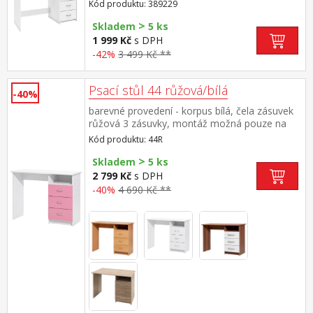
31 × 10 cm nika o rozměru (š/h/v) 40 × 36 × 13
Kód produktu: 389229
cm montáž možná na pravou i levou
>
stranu maximální nosnost horní desky 30 kg
Skladem
5 ks
1 999 Kč
s DPH
-42%
3 499 Kč **
Psací stůl 44 růžová/bílá
-40%
barevné provedení - korpus bílá, čela zásuvek
růžová 3 zásuvky, montáž možná pouze na
pravou stranu
Kód produktu: 44R
>
Skladem
5 ks
2 799 Kč
s DPH
-40%
4 690 Kč **