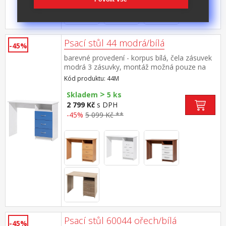
+ 3
Psací stůl 44 modrá/bílá
-45%
barevné provedení - korpus bílá, čela zásuvek
modrá 3 zásuvky, montáž možná pouze na
pravou stranu
Kód produktu: 44M
>
Skladem
5 ks
2 799 Kč
s DPH
-45%
5 099 Kč **
Psací stůl 60044 ořech/bílá
-45%