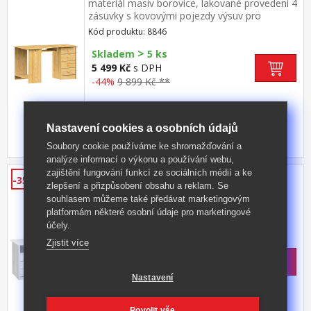
materiál masiv borovice, lakované provedení 4
zásuvky s kovovými pojezdy výsuv pro
klávesnici je součástí dodávky (montáž výsuvu
Kód produktu: 8846
volitelná)
>
Skladem
5 ks
5 499 Kč
s DPH
-44%
9 899 Kč **
Nastavení cookies a osobních údajů
Soubory cookie používáme ke shromažďování a
analýze informací o výkonu a používání webu,
zajištění fungování funkcí ze sociálních médií a ke
PC stůl 8847B bílý lak
-35%
zlepšení a přizpůsobení obsahu a reklam. Se
materiál masiv borovice, barevné
souhlasem můžeme také předávat marketingovým
provedení bílý lak 3 zásuvky s kovovými
platformám některé osobní údaje pro marketingové
pojezdy, skříňka s dvířky rozměr zásuvky
Kód produktu: 8847B
účely.
(š/h/v) 27,9 × 30,7 × 10,6 cm bez výsuvu pro
Zjistit více
>
klávesnici
Skladem
5 ks
4 999 Kč
s DPH
-35%
7 790 Kč **
Nastavení
Povolit vše