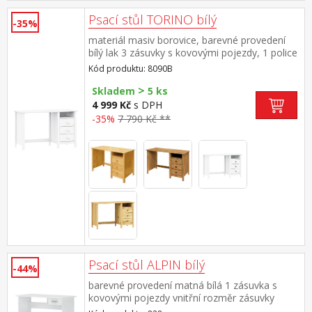
Psací stůl TORINO bílý
-35%
materiál masiv borovice, barevné provedení
bílý lak 3 zásuvky s kovovými pojezdy, 1 police
Kód produktu: 8090B
>
Skladem
5 ks
4 999 Kč
s DPH
-35%
7 790 Kč **
Psací stůl ALPIN bílý
-44%
barevné provedení matná bílá 1 zásuvka s
kovovými pojezdy vnitřní rozměr zásuvky
(š/h/v) 27 × 31 × 9 cm montáž možná pouze