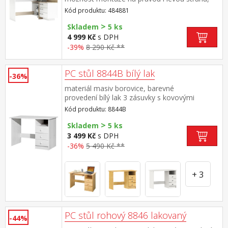
výška pracovní desky 77 cm 1 velká police,
Kód produktu: 484881
rozměr police (š/h) 51 × 39 cm 3 zásuvky s
>
kovovými pojezdy, rozměr zásuvky (š/h/v) 47 ×
Skladem
5 ks
31 × 9 cm stříbrné plastové úchytky
4 999 Kč
s DPH
-39%
8 290 Kč **
PC stůl 8844B bílý lak
-36%
materiál masiv borovice, barevné
provedení bílý lak 3 zásuvky s kovovými
pojezdy (montáž možná pouze na pravou
Kód produktu: 8844B
stranu) rozměr zásuvky (š/h/v) 27,9 × 30,7 ×
>
10,5 cm bez výsuvu pro klávesnici
Skladem
5 ks
3 499 Kč
s DPH
-36%
5 490 Kč **
+ 3
PC stůl rohový 8846 lakovaný
-44%