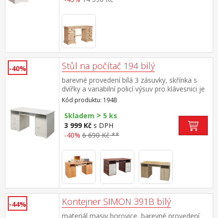
Stůl na počítač 194 bílý
-40%
barevné provedení bílá 3 zásuvky, skřínka s
dvířky a variabilní policí výsuv pro klávesnici je
součástí dodávky (montáž volitelná)
Kód produktu: 194B
>
Skladem
5 ks
3 999 Kč
s DPH
-40%
6 690 Kč **
Kontejner SIMON 391B bílý
-44%
materiál masiv borovice, barevné provedení