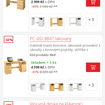
výsuvnou desku na klávesnici 8840
2 999 Kč
s DPH
-49%
5 990 Kč **
+ 3
PC stůl 8847 lakovaný
-43%
materiál masiv borovice, lakované provedení 3
zásuvky s kovovými pojezdy, skříňka s
dvířky rozměr zásuvky (š/h/v) 27,9 × 30,7 ×
Kód produktu: 8847
10,6 cm výsuv není součástí dodávky ke stolu
>
je možno dokoupit výsuvnou desku na
Skladem
5 ks
klávesnici 8840
4 599 Kč
s DPH
-43%
8 099 Kč **
+ 3
Výsuvná deska na klávesnici