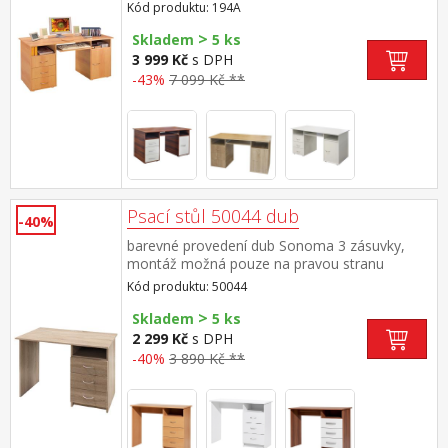
součástí dodávky (montáž volitelná)
Kód produktu: 194A
>
Skladem
5 ks
3 999 Kč
s DPH
-43%
7 099 Kč **
Psací stůl 50044 dub
-40%
barevné provedení dub Sonoma 3 zásuvky,
montáž možná pouze na pravou stranu
Kód produktu: 50044
>
Skladem
5 ks
2 299 Kč
s DPH
-40%
3 890 Kč **