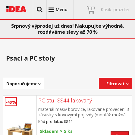
Menu
Košík: prázdný
Srpnový výprodej už dnes! Nakupujte výhodně,
rozdáváme slevy až 70 %
Psací a PC stoly
Doporučujeme
Filtrovat
PC stůl 8844 lakovaný
-49%
materiál masiv borovice, lakované provedení 3
zásuvky s kovovými pojezdy (montáž možná
pouze na pravou stranu) rozměr zásuvky
Kód produktu: 8844
(š/h/v) 27,9 × 30,7 × 10,5 cm výsuv není
>
součástí dodávky ke stolu je možno dokoupit
Skladem
5 ks