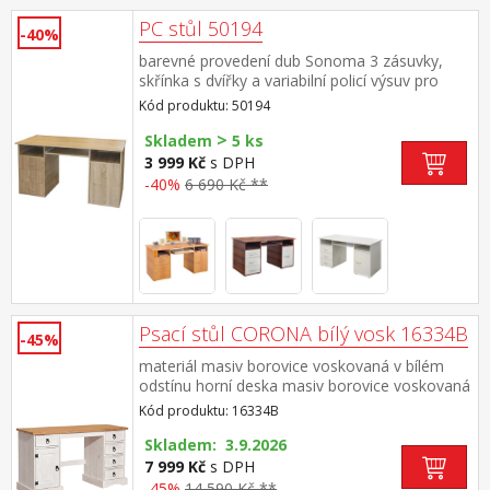
PC stůl 50194
-40%
barevné provedení dub Sonoma 3 zásuvky,
skřínka s dvířky a variabilní policí výsuv pro
klávesnici je součástí dodávky (montáž
Kód produktu: 50194
volitelná)
>
Skladem
5 ks
3 999 Kč
s DPH
-40%
6 690 Kč **
Psací stůl CORONA bílý vosk 16334B
-45%
materiál masiv borovice voskovaná v bílém
odstínu horní deska masiv borovice voskovaná
v medovém odstínu 5 malých zásuvek, 1
Kód produktu: 16334B
dvířka, kovové ozdobné úchytky součást
sestavy Corona bílá
Skladem: 3.9.2026
7 999 Kč
s DPH
-45%
14 590 Kč **