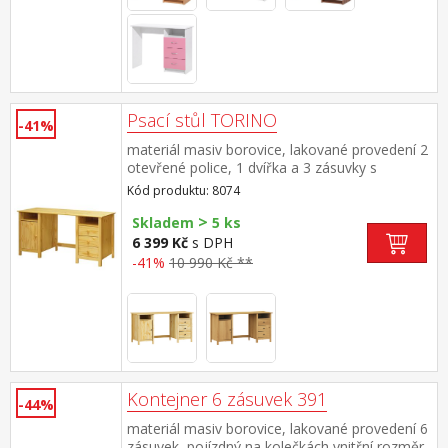
Psací stůl TORINO
-41%
materiál masiv borovice, lakované provedení 2
otevřené police, 1 dvířka a 3 zásuvky s
kovovými pojezdy výsuv není součástí
Kód produktu: 8074
dodávky ke stolu je možno dokoupit výsuvnou
>
desku na klávesnici 8840
Skladem
5 ks
6 399 Kč
s DPH
-41%
10 990 Kč **
Kontejner 6 zásuvek 391
-44%
materiál masiv borovice, lakované provedení 6
zásuvek, pojízdný na kolečkách vnitřní rozměr