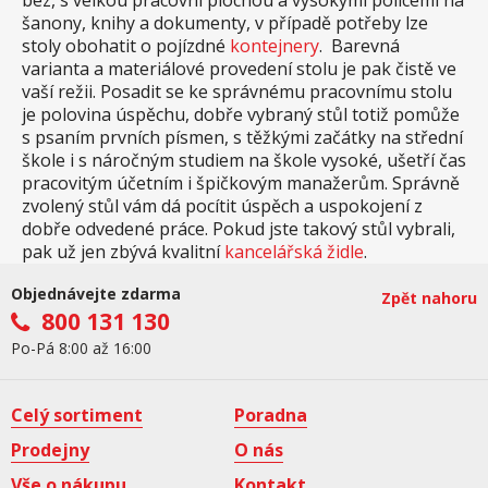
bez, s velkou pracovní plochou a vysokými policemi na
šanony, knihy a dokumenty, v případě potřeby lze
stoly obohatit o pojízdné
kontejnery
. Barevná
varianta a materiálové provedení stolu je pak čistě ve
vaší režii. Posadit se ke správnému pracovnímu stolu
je polovina úspěchu, dobře vybraný stůl totiž pomůže
s psaním prvních písmen, s těžkými začátky na střední
škole i s náročným studiem na škole vysoké, ušetří čas
pracovitým účetním i špičkovým manažerům. Správně
zvolený stůl vám dá pocítit úspěch a uspokojení z
dobře odvedené práce. Pokud jste takový stůl vybrali,
pak už jen zbývá kvalitní
kancelářská židle
.
Objednávejte zdarma
Zpět nahoru
800 131 130
Po-Pá 8:00 až 16:00
Celý sortiment
Poradna
Prodejny
O nás
Vše o nákupu
Kontakt