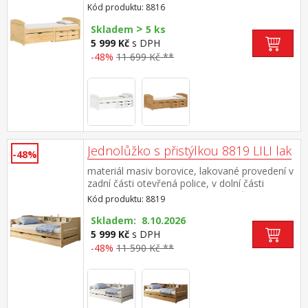
postelí (zásuvky) v ceně cena včetně roštu
Kód produktu: 8816
(dřevěný laťkový), matrace není v
>
ceně doporučený rozměr matrace 90 × 200 cm
Skladem
5 ks
5 999 Kč
s DPH
-48%
11 699 Kč **
Jednolůžko s přistýlkou 8819 LILI lak
-48%
materiál masiv borovice, lakované provedení v
zadní části otevřená police, v dolní části
výsuvná přistýlka cena včetně roštů (dřevěné
Kód produktu: 8819
laťkové), matrace nejsou v ceně doporučená
výška matrace pro přistýlku 10 cm doporučený
Skladem: 8.10.2026
rozměr matrací 90 × 200 cm
5 999 Kč
s DPH
-48%
11 590 Kč **