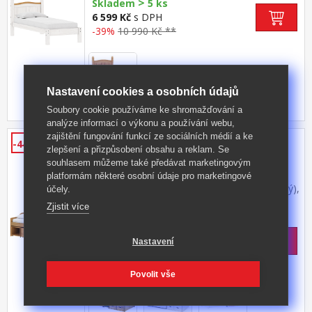
>
cm a rošt R1 toto lůžko NELZE kombinovat s
Skladem
5 ks
lamelovým roštem 7154 nebo 7861 součást
6 599 Kč
s DPH
sestavy Corona bílá
-39%
10 990 Kč **
Nastavení cookies a osobních údajů
Soubory cookie používáme ke shromažďování a
+ DALŠÍ VELIKOSTI
analýze informací o výkonu a používání webu,
zajištění fungování funkcí ze sociálních médií a ke
Jednolůžko se zásuvkami MAXIMA
-44%
zlepšení a přizpůsobení obsahu a reklam. Se
vosk
souhlasem můžeme také předávat marketingovým
materiál masiv borovice, voskované
platformám některé osobní údaje pro marketingové
provedení cena včetně roštu (dřevěný laťkový),
účely.
matrace není v ceně doporučený rozměr
Kód produktu: 8809V
Zjistit více
matrace 90 × 200 cm (M2, M5, M9, M12, M24,
>
M26) praktické úložné prostory pod postelí (5
Skladem
5 ks
zásuvek) v ceně
6 999 Kč
s DPH
Nastavení
-44%
12 699 Kč **
Povolit vše