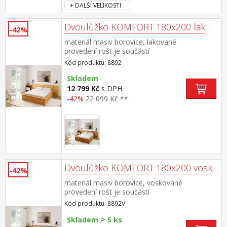
+ DALŠÍ VELIKOSTI
Dvoulůžko KOMFORT 180x200 lak
-42%
materiál masiv borovice, lakované
provedení rošt je součástí
dodávky doporučený rozměr matrace 180 ×
Kód produktu: 8892
200 cm nebo 2 kusy 90 × 200 cm vhodný
doplněk úložný prostor 8893
Skladem
12 799 Kč
s DPH
-42%
22 099 Kč **
Dvoulůžko KOMFORT 180x200 vosk
-42%
materiál masiv borovice, voskované
provedení rošt je součástí
dodávky doporučený rozměr matrace 180 ×
Kód produktu: 8892V
200 cm nebo 2 kusy 90 × 200 cm vhodný
>
doplněk úložný prostor 8893V
Skladem
5 ks