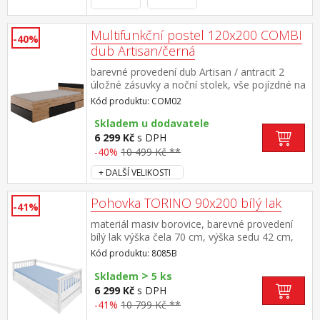
Multifunkční postel 120x200 COMBI
-40%
dub Artisan/černá
barevné provedení dub Artisan / antracit 2
úložné zásuvky a noční stolek, vše pojízdné na
kolečkách možno sestavit se zásuvkami na L/P
Kód produktu: COM02
straně rozměr nočního stolku (š/v/h) 45 × 48 ×
23 cm rozměr větší zásuvky (š/h/v) 108 × 62 ×
Skladem u dodavatele
18 cm rozměr menší zásuvky (š/h/v) 119 × 42
6 299 Kč
s DPH
× 18 cm zásuvky a noční stolek jsou v ceně,
-40%
10 499 Kč **
matrace a rošt nejsou v ceně doporučený
+ DALŠÍ VELIKOSTI
rozměr matrace a roštu 120 × 200
cm minimální doporučená výška matrace je 12
cm maximální nosnosti zásuvek jsou uvedeny
Pohovka TORINO 90x200 bílý lak
-41%
v návodu k montáži
materiál masiv borovice, barevné provedení
bílý lak výška čela 70 cm, výška sedu 42 cm,
cena bez roštu a matrace minimální
Kód produktu: 8085B
doporučená výška matrace 15 cm doporučený
>
rozměr matrace 90 × 200 cm a rošt R1 k
Skladem
5 ks
pohovce možno dokoupit výsuvnou přistýlku
6 299 Kč
s DPH
TORINO 8086B nebo 8086BK
-41%
10 799 Kč **