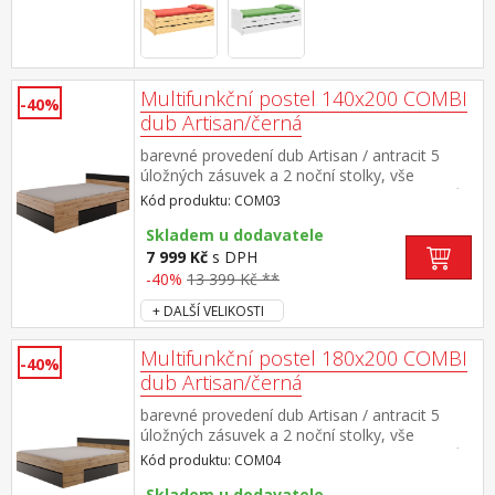
Multifunkční postel 140x200 COMBI
-40%
dub Artisan/černá
barevné provedení dub Artisan / antracit 5
úložných zásuvek a 2 noční stolky, vše
pojízdné na kolečkách rozměr nočních stolků
Kód produktu: COM03
(š/v/h) 45 × 48 × 23 cm rozměr větší zásuvky
(š/h/v) 139 × 42 × 18 cm rozměr menších
Skladem u dodavatele
zásuvek (š/h/v) 108 × 62 × 18 cm zásuvky a
7 999 Kč
s DPH
noční stolky jsou v ceně, matrace a rošt
-40%
13 399 Kč **
nejsou v ceně doporučený rozměr matrace
+ DALŠÍ VELIKOSTI
140 × 200 cm a rošt R3 minimální doporučená
výška matrace je 12 cm maximální nosnosti
zásuvek jsou uvedeny v návodu k montáži
Multifunkční postel 180x200 COMBI
-40%
dub Artisan/černá
barevné provedení dub Artisan / antracit 5
úložných zásuvek a 2 noční stolky, vše
pojízdné na kolečkách rozměr nočních stolků
Kód produktu: COM04
(š/v/h) 45 × 48 × 23 cm rozměr větší zásuvky
(š/h/v) 179 × 42 × 18 cm rozměr menších
Skladem u dodavatele