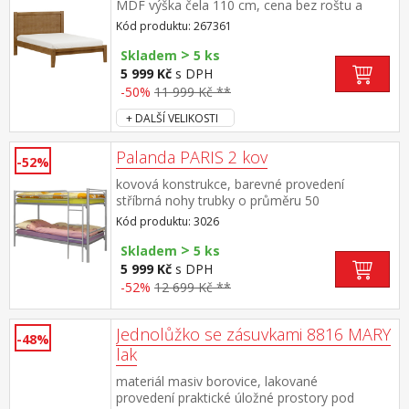
MDF výška čela 110 cm, cena bez roštu a
matrace doporučený rozměr matrace 140 ×
Kód produktu: 267361
200 cm a rošt R3
>
Skladem
5 ks
5 999 Kč
s DPH
-50%
11 999 Kč **
+ DALŠÍ VELIKOSTI
Palanda PARIS 2 kov
-52%
kovová konstrukce, barevné provedení
stříbrná nohy trubky o průměru 50
mm možnost rozložení na dvě stejné postele,
Kód produktu: 3026
nosnost jedné postele 140 kg cena bez
>
matrací, ale včetně kovových
Skladem
5 ks
roštů doporučený rozměr matrací 90 × 200
5 999 Kč
s DPH
cm, maximální výška matrací 11 cm
-52%
12 699 Kč **
Jednolůžko se zásuvkami 8816 MARY
-48%
lak
materiál masiv borovice, lakované
provedení praktické úložné prostory pod