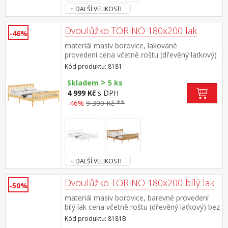
+ DALŠÍ VELIKOSTI
Dvoulůžko TORINO 180x200 lak
-46%
materiál masiv borovice, lakované
provedení cena včetně roštu (dřevěný laťkový)
bez matrace doporučený rozměr matrace 180
Kód produktu: 8181
× 200 cm nebo 2 kusy 90 × 200 cm
>
Skladem
5 ks
4 999 Kč
s DPH
-46%
9 399 Kč **
+ DALŠÍ VELIKOSTI
Dvoulůžko TORINO 180x200 bílý lak
-50%
materiál masiv borovice, barevné provedení
bílý lak cena včetně roštu (dřevěný laťkový) bez
matrace doporučený rozměr matrace 180 ×
Kód produktu: 8181B
200 cm nebo 2 kusy 90 × 200 cm