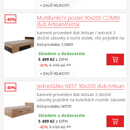
+ DALŠÍ VELIKOSTI
Multifunkční postel 90x200 COMBI
-40%
dub Artisan/černá
barevné provedení dub Artisan / antracit 2
úložné zásuvky a noční stolek, vše pojízdné na
kolečkách možno sestavit se zásuvkami na L/P
Kód produktu: COM01
straně rozměr nočního stolku (š/v/h) 45 × 48 ×
23 cm rozměr větší zásuvky (š/h/v) 108 × 62 ×
Skladem u dodavatele
18 cm rozměr menší zásuvky (š/h/v) 89 × 42 ×
5 499 Kč
s DPH
18 cm zásuvky a noční stolek jsou v ceně,
-40%
9 199 Kč **
matrace a rošt nejsou v ceně doporučený
+ DALŠÍ VELIKOSTI
rozměr matrace 90 × 200 cm a rošt
R1 minimální doporučená výška matrace je 12
cm maximální nosnosti zásuvek jsou uvedeny
Jednolůžko NEST 90x200 dub Artisan
-40%
v návodu k montáži
barevné provedení dub Artisan 2 úložné
zásuvky pojízdné na kolečkách rozměr zásuvek
(š/h/v) 120 × 39 × 26 cm zásuvky jsou v ceně,
Kód produktu: NST01
matrace a rošt nejsou v ceně doporučený
rozměr matrace 90 × 200 cm a rošt
Skladem u dodavatele
R1 minimální doporučená výška matrace je 12
5 499 Kč
s DPH
cm maximální nosnosti zásuvek jsou uvedeny
-40%
9 199 Kč **