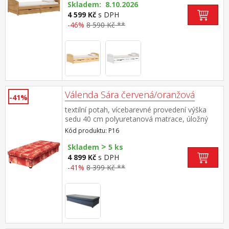
matrace 90 × 200 cm
Skladem: 8.10.2026
4 599 Kč
s DPH
-46%
8 590 Kč **
Válenda Sára červená/oranžová
-41%
textilní potah, vícebarevné provedení výška
sedu 40 cm polyuretanová matrace, úložný
prostor
Kód produktu: P16
>
Skladem
5 ks
4 899 Kč
s DPH
-41%
8 399 Kč **