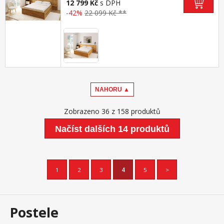
12 799 Kč
s DPH
-42%
22 099 Kč **
NAHORU ▲
Zobrazeno 36 z 158 produktů
Načíst dalších 14 produktů
1
2
3
4
5
>
Postele