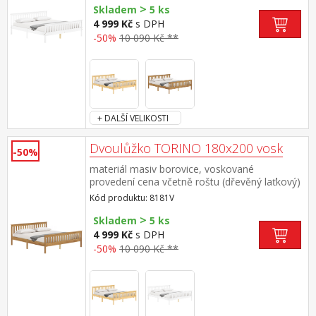
>
Skladem
5 ks
4 999 Kč
s DPH
-50%
10 090 Kč **
+ DALŠÍ VELIKOSTI
Dvoulůžko TORINO 180x200 vosk
-50%
materiál masiv borovice, voskované
provedení cena včetně roštu (dřevěný laťkový)
bez matrace doporučený rozměr matrace 180
Kód produktu: 8181V
× 200 cm nebo 2 kusy 90 × 200 cm
>
Skladem
5 ks
4 999 Kč
s DPH
-50%
10 090 Kč **