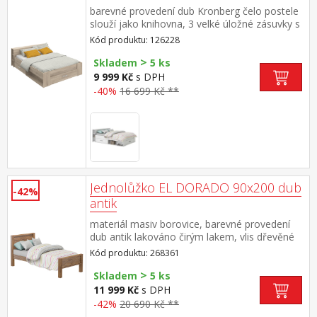
barevné provedení dub Kronberg čelo postele
slouží jako knihovna, 3 velké úložné zásuvky s
kovovými pojezdy, výška sedu cca 51 cm cena
Kód produktu: 126228
bez roštu a matrace, doporučený rozměr
>
matrace 160 × 200 × 16 cm nebo 2 kusy 80 ×
Skladem
5 ks
200 × 16 cm k posteli je nutné použít
9 999 Kč
s DPH
samonosný rošt v rámu 160 × 200 cm k této
-40%
16 699 Kč **
posteli NELZE použít samonosný rošt v rámu
AMERIKA 7155 maximální nosnosti uvedeny v
návodu k montáži
Jednolůžko EL DORADO 90x200 dub
-42%
antik
materiál masiv borovice, barevné provedení
dub antik lakováno čirým lakem, vlis dřevěné
struktury cena bez roštu a
Kód produktu: 268361
matrace doporučený rozměr matrace 90 × 200
>
cm a rošt R1 součást sestavy EL DORADO
Skladem
5 ks
11 999 Kč
s DPH
-42%
20 690 Kč **