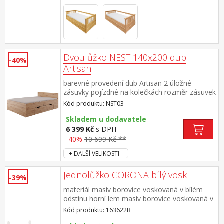
Dvoulůžko NEST 140x200 dub
-40%
Artisan
barevné provedení dub Artisan 2 úložné
zásuvky pojízdné na kolečkách rozměr zásuvek
(š/h/v) 120 × 59 × 26 cm zásuvky jsou v ceně,
Kód produktu: NST03
matrace a rošt nejsou v ceně doporučený
rozměr matrace 140 × 200 cm a rošt
Skladem u dodavatele
R3minimální doporučená výška matrace je 12
6 399 Kč
s DPH
cm maximální nosnosti zásuvek jsou uvedeny
-40%
10 699 Kč **
v návodu k montáži
+ DALŠÍ VELIKOSTI
Jednolůžko CORONA bílý vosk
-39%
materiál masiv borovice voskovaná v bílém
odstínu horní lem masiv borovice voskovaná v
medovém odstínu cena bez roštu a
Kód produktu: 163622B
matrace doporučený rozměr matrace 90 × 200