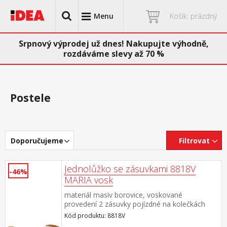
Menu
Košík: prázdný
Srpnový výprodej už dnes! Nakupujte výhodně,
rozdáváme slevy až 70 %
Postele
Doporučujeme
Filtrovat
Jednolůžko se zásuvkami 8818V
-46%
MARIA vosk
materiál masiv borovice, voskované
provedení 2 zásuvky pojízdné na kolečkách
jsou v ceně cena včetně roštu (dřevěný
Kód produktu: 8818V
laťkový) bez matrace doporučený rozměr