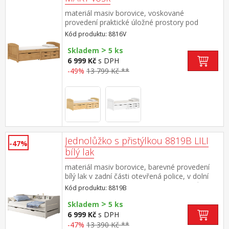
materiál masiv borovice, voskované
provedení praktické úložné prostory pod
postelí (zásuvky) v ceně cena včetně roštu
Kód produktu: 8816V
(dřevěný laťkový), matrace není v
>
ceně doporučený rozměr matrace 90 × 200 cm
Skladem
5 ks
6 999 Kč
s DPH
-49%
13 799 Kč **
Jednolůžko s přistýlkou 8819B LILI
-47%
bílý lak
materiál masiv borovice, barevné provedení
bílý lak v zadní části otevřená police, v dolní
části výsuvná přistýlka cena včetně roštů
Kód produktu: 8819B
(dřevěné laťkové), matrace nejsou v
>
ceně doporučená výška matrace pro přistýlku
Skladem
5 ks
10 cm doporučený rozměr matrací 90 × 200
6 999 Kč
s DPH
cm
-47%
13 390 Kč **