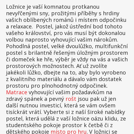
Ložnice je vaší komnatou protkanou
nevyřčenými sny, prožitými příběhy s hrdiny
vašich oblíbených románů i místem odpočinku
a relaxace. Postel, jakož ústřední bod tohoto
vašeho království, pro vás musí být dokonalou
volbou naprosto vyhovující vašim nárokům.
Pohodlná postel, velké dvoulůžko, multifunkční
postel s brilantně řešeným úložným prostorem
či domeček ke hře, výběr je vždy na vás a vašich
prostorových možnostech. Ať už zvolíte
jakékoli lůžko, dbejte na to, aby bylo vyrobeno
z kvalitního materiálu a dávalo vám dostatek
prostoru pro plnohodnotný odpočinek.
Matrace
vyhovující vašim požadavkům na
zdravý spánek a pevný
rošt
jsou pak už jen
další nutnou investicí, která se vám ovšem
tisíckrát vrátí. Vyberte si z naší široké nabídky
postel, která udělá z vaší ložnice oázu klidu, ze
studentského pokoje prostor k četbě či z
dětského pokoje
místo pro hru
.
V ložnici se