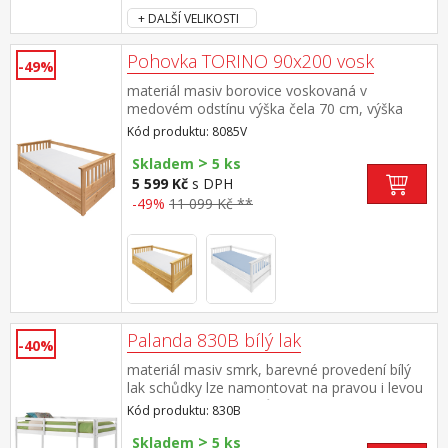
v návodu k montáži
+ DALŠÍ VELIKOSTI
Pohovka TORINO 90x200 vosk
-49%
materiál masiv borovice voskovaná v
medovém odstínu výška čela 70 cm, výška
sedu 42 cm, cena bez roštu a
Kód produktu: 8085V
matrace minimální doporučená výška matrace
>
15 cm doporučený rozměr matrace 90 × 200
Skladem
5 ks
cm a rošt R1 k pohovce možno dokoupit
5 599 Kč
s DPH
výsuvnou přistýlku TORINO 8086V nebo
-49%
11 099 Kč **
8086VK
Palanda 830B bílý lak
-40%
materiál masiv smrk, barevné provedení bílý
lak schůdky lze namontovat na pravou i levou
stranu, cena bez roštů a matrací doporučené
Kód produktu: 830B
rozměry matrací a roštů 90 × 200 cm (M2, M5,
>
M9, M12, M24, M26, M41 a rošty R1)
Skladem
5 ks