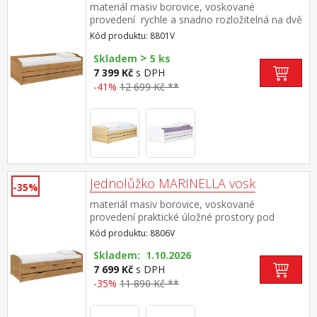
materiál masiv borovice, voskované
provedení rychle a snadno rozložitelná na dvě
nebo tři lůžka dva laťkové rošty jsou součástí
Kód produktu: 8801V
dodávky matrace nejsou v ceně, doporučený
>
rozměr matrací 90 × 200 cm do rozložené
Skladem
5 ks
pohovky Fenix je možno použít libovolně
7 399 Kč
s DPH
vysoké matrace, v případě složení postele
-41%
12 699 Kč **
doporučujeme použít do přídavných lůžek
matrace do výšky 11 cm
Jednolůžko MARINELLA vosk
-35%
materiál masiv borovice, voskované
provedení praktické úložné prostory pod
postelí (3 zásuvky) v ceně cena včetně roštu
Kód produktu: 8806V
(dřevěný laťkový), matrace není v
ceně doporučený rozměr matrace 90 × 200 cm
Skladem: 1.10.2026
(M2, M5, M9, M12, M24, M26) výsuv možno
7 699 Kč
s DPH
využít jako úložný prostor nebo jako
-35%
11 890 Kč **
přistýlku doporučená výška matrace pro
přistýlku 10 cm