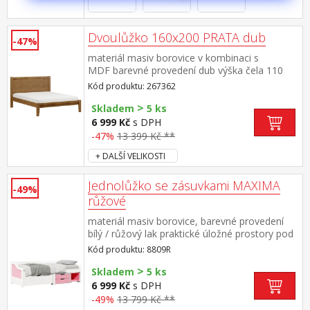
Dvoulůžko 160x200 PRATA dub
-47%
materiál masiv borovice v kombinaci s
MDF barevné provedení dub výška čela 110
cm, cena bez roštu a matrace doporučený
Kód produktu: 267362
rozměr matrace 160 × 200 cm nebo 2 kusy 80
>
× 200 cm a rošt R2
Skladem
5 ks
6 999 Kč
s DPH
-47%
13 399 Kč **
+ DALŠÍ VELIKOSTI
Jednolůžko se zásuvkami MAXIMA
-49%
růžové
materiál masiv borovice, barevné provedení
bílý / růžový lak praktické úložné prostory pod
postelí (zásuvky a otevřená police) v ceně cena
Kód produktu: 8809R
včetně roštu (dřevěný laťkový), matrace není v
>
ceně doporučený rozměr matrace 90 × 200 cm
Skladem
5 ks
6 999 Kč
s DPH
-49%
13 799 Kč **