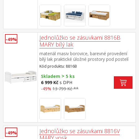
Jednolůžko se zásuvkami 8816B
-49%
MARY bílý lak
materiál masiv borovice, barevné provedení
bílý lak praktické úložné prostory pod postelí
(zásuvky) v ceně cena včetně roštu (dřevěný
Kód produktu: 8816B
laťkový), matrace není v ceně doporučený
>
rozměr matrace 90 × 200 cm
Skladem
5 ks
6 999 Kč
s DPH
-49%
13 799 Kč **
Jednolůžko se zásuvkami 8816V
-49%
MARY vosk