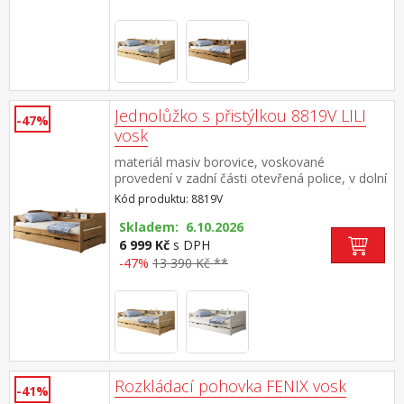
Jednolůžko s přistýlkou 8819V LILI
-47%
vosk
materiál masiv borovice, voskované
provedení v zadní části otevřená police, v dolní
části výsuvná přistýlka cena včetně roštů
Kód produktu: 8819V
(dřevěné laťkové), matrace nejsou v
ceně doporučená výška matrace pro přistýlku
Skladem: 6.10.2026
10 cm doporučený rozměr matrací 90 × 200
6 999 Kč
s DPH
cm
-47%
13 390 Kč **
Rozkládací pohovka FENIX vosk
-41%