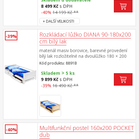
zásuvek (š/h/v) 108 × 62 × 18 cm zásuvky a
8 499 Kč
s DPH
noční stolky jsou v ceně, matrace a rošt
-40%
14 199 Kč **
nejsou v ceně doporučený rozměr matrace
+ DALŠÍ VELIKOSTI
180 × 200 cm nebo 2 kusy 90 × 200 cm a rošt
R4 nebo 2 kusy R1 minimální doporučená
výška matrace je 12 cm maximální nosnosti
Rozkládací lůžko DIANA 90-180x200
-39%
zásuvek jsou uvedeny v návodu k montáži
cm bílý lak
materiál masiv borovice, barevné provedení
bílý lak rozložitelné na dvoulůžko 180 × 200
cm, výška sedu 38 cm cena včetně roštů ale
Kód produktu: 8891B
bez matrací doporučený rozměr matrací 90 ×
>
200 cm (M2, M5, M9, M12, M24, M26)
Skladem
5 ks
9 899 Kč
s DPH
-39%
16 490 Kč **
Multifunkční postel 160x200 POCKET
-40%
dub