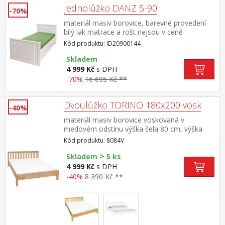
Jednolůžko DANZ 5-90
-70%
materiál masiv borovice, barevné provedení
bílý lak matrace a rošt nejsou v ceně
doporučený rozměr matrace a roštu 90 × 200
Kód produktu: ID20900144
cm
Skladem
4 999 Kč
s DPH
-70%
16 695 Kč **
Dvoulůžko TORINO 180x200 vosk
-40%
materiál masiv borovice voskovaná v
medovém odstínu výška čela 80 cm, výška
sedu 38 cm, cena bez roštu a
Kód produktu: 8084V
matrace minimální doporučená výška matrace
>
15 cm doporučený rozměr matrace 180 × 200
Skladem
5 ks
cm nebo 2 kusy 90 × 200 cm a rošt R4 nebo 2
4 999 Kč
s DPH
kusy R1 doporučená nosnost do 120 kg na
-40%
8 390 Kč **
každé polovině postele