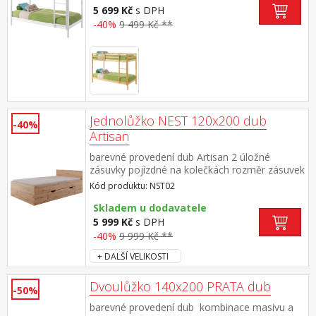
5 699 Kč
s DPH
-40%
9 499 Kč **
Jednolůžko NEST 120x200 dub
-40%
Artisan
barevné provedení dub Artisan 2 úložné
zásuvky pojízdné na kolečkách rozměr zásuvek
(š/h/v) 120 × 39 × 26 cm zásuvky jsou v ceně,
Kód produktu: NST02
matrace a rošt nejsou v ceně doporučený
rozměr matrace a roštu 120 × 200
Skladem u dodavatele
cm minimální doporučená výška matrace je 12
5 999 Kč
s DPH
cm maximální nosnosti zásuvek jsou uvedeny
-40%
9 999 Kč **
v návodu k montáži
+ DALŠÍ VELIKOSTI
Dvoulůžko 140x200 PRATA dub
-50%
barevné provedení dub kombinace masivu a