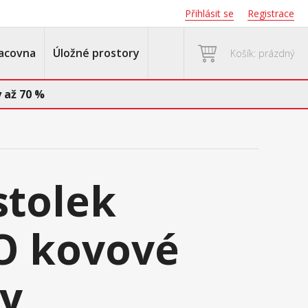
Přihlásit se
Registrace
acovna
Úložné prostory
Košík: prázdný
 až 70 %
stolek
O kovové
y