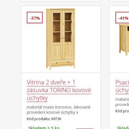
8169K
-37%
-41%
Vitrína 2 dveře + 1
Psac
zásuvka TORINO kovové
úchy
úchytky
materiá
proved
materiál masiv borovice, lakované
barevn
Kód pro
provedení kovové úchytky v
mosaz 2
barevném provedení černěná
Kód produktu: 8073K
3 zásu
mosaz dvoje částečně prosklené
není so
>
dveře, tři police jedna zásuvka s
Skladem
5 ks
Skla