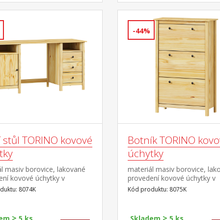
-44%
í stůl TORINO kovové
Botník TORINO kovo
tky
úchytky
l masiv borovice, lakované
materiál masiv borovice, lak
ení kovové úchytky v
provedení kovové úchytky v
ém provedení černěná
barevném provedení černěn
duktu: 8074K
Kód produktu: 8075K
 otevřené police, 1 dvířka a
mosaz 3 dvouřadé výklopy
vky s kovovými pojezdy výsuv
učástí dodávky ke stolu je
>
>
dem
5 ks
Skladem
5 ks