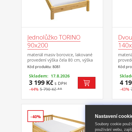
Jednolůžko TORINO
Dvou
90x200
140x
materiál masiv borovice, lakované
materiá
provedení výška čela 80 cm, výška
provede
sedu 38 cm, cena bez roštu a
sedu 3
Kód produktu: 8081
Kód pro
matrace minimální doporučená
matrac
výška matrace 15 cm doporučený
Skladem: 17.8.2026
výška 
Sklad
rozměr matrace 90 × 200 cm a rošt
3 199 Kč
rozměr
4 19
s DPH
R1 doporučená nosnost do 120 kg
rošt R
-44%
5 790 Kč **
-43%
kg na k
Nastavení cooki
-40%
-43%
Soubory cookie použ
používání webu, zajiš