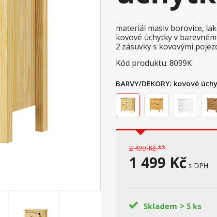
materiál masiv borovice, l
kovové úchytky v barevném
2 zásuvky s kovovými pojez
Kód produktu: 8099K
BARVY/DEKORY:
kovové úchy
2 499 Kč **
1 499 Kč
s DPH
>
Skladem
5 ks