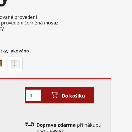
akované provedení
 provedení černěná mosaz
dy
tky, lakováno
Do košíku
Doprava zdarma
při nákupu
nad 3 999 Kč