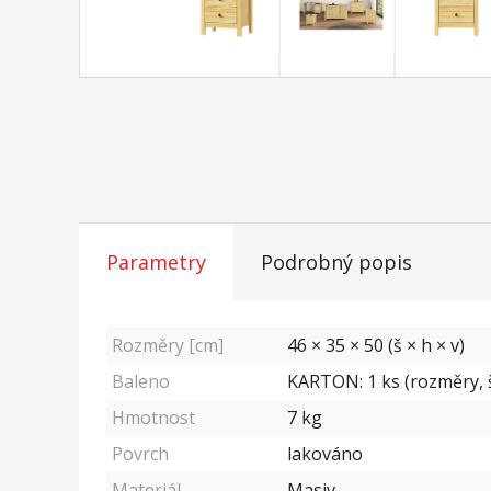
Parametry
Podrobný popis
Rozměry [cm]
46 × 35 × 50 (š × h × v)
Baleno
KARTON: 1 ks (rozměry, š
Hmotnost
7
kg
Povrch
lakováno
Materiál
Masiv