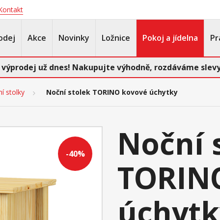
Kontakt
odej
Akce
Novinky
Ložnice
Pokoj a jídelna
Pr
 výprodej už dnes! Nakupujte výhodně, rozdáváme slevy
í stolky
Noční stolek TORINO kovové úchytky
Noční 
-40%
TORIN
úchytk