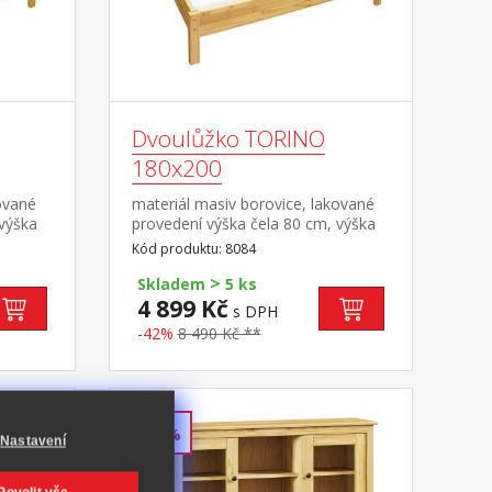
Dvoulůžko TORINO
180x200
ované
materiál masiv borovice, lakované
 výška
provedení výška čela 80 cm, výška
a
sedu 38 cm, cena bez roštu a
Kód produktu: 8084
ná
matrace minimální doporučená
>
učený
výška matrace 15 cm doporučený
Skladem
5 ks
cm nebo
rozměr matrace 180 × 200 cm nebo
4 899 Kč
s DPH
2 kusy 90 × 200 cm a rošt R4 nebo
-42%
8 490 Kč **
kg na
2 kusy R1 doporučená nosnost do
120 kg na každé polovině postele
-44%
Nastavení