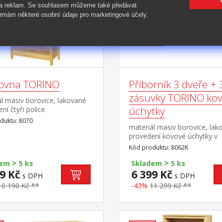
 a reklam. Se souhlasem můžeme také předávat
rmám některé osobní údaje pro marketingové účely.
ovna TORINO
Příborník 3 dveře + 
zásuvky TORINO ko
l masiv borovice, lakované
úchytky
ní čtyři police
duktu: 8070
materiál masiv borovice, lak
provedení kovové úchytky v
barevném provedení černěn
Kód produktu: 8062K
mosaz 3 dveře, 3 zásuvky s
>
>
kovovými pojezdy vhodný do
dem
5 ks
Skladem
5 ks
nástavec TORINO 8063K
9 Kč
6 399 Kč
s DPH
s DPH
10 190 Kč **
-43%
11 299 Kč **