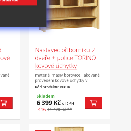
Povolit vše
3
Nástavec příborníku 2
vové
dveře + police TORINO
kovové úchytky
ované
materiál masiv borovice, lakované
provedení kovové úchytky v
á
barevném provedení černěná
Kód produktu: 8063K
mosaz dvoje prosklená
plněk
dvířka doplněk příborníku TORINO
Skladem
8062K
6 399 Kč
s DPH
-44%
11 490 Kč **