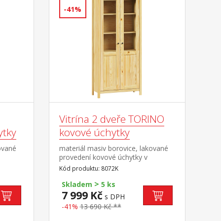
-41%
Vitrína 2 dveře TORINO
ytky
kovové úchytky
ované
materiál masiv borovice, lakované
provedení kovové úchytky v
á
barevném provedení černěná
Kód produktu: 8072K
y s
mosaz dvoje částečně prosklené
>
dveře, čtyři police
Skladem
5 ks
7 999 Kč
s DPH
-41%
13 690 Kč **