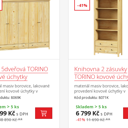
-41%
ň 5dveřová TORINO
Knihovna 2 zásuvky
vé úchytky
TORINO kovové úch
l masiv borovice, lakované
materiál masiv borovice, lak
ení kovové úchytky v
provedení kovové úchytky v
ém provedení černěná
barevném provedení černěn
duktu: 8069K
Kód produktu: 8071K
prostor dělený v poměru
mosaz tři police, dvě zásuvk
>
>
levé a pravé širší části šatní
kovovými pojezdy
dem
5 ks
Skladem
5 ks
olice na klobouky ve střední
99 Kč
6 799 Kč
s DPH
s DPH
sti 3 police ve spodní části 3
38 890 Kč **
-41%
11 690 Kč **
y s kovovými
y doporučený nástavec