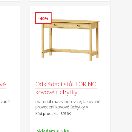
-40%
vé
Odkládací stůl TORINO
kovové úchytky
ované
materiál masiv borovice, lakované
provedení kovové úchytky v
á
barevném provedení černěná
Kód produktu: 8076K
mosaz dvě zásuvky s kovovými
pojezdy
>
Skladem
5 ks