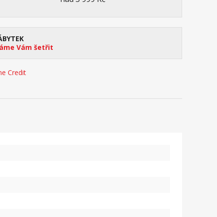
ÁBYTEK
me Vám šetřit
e Credit