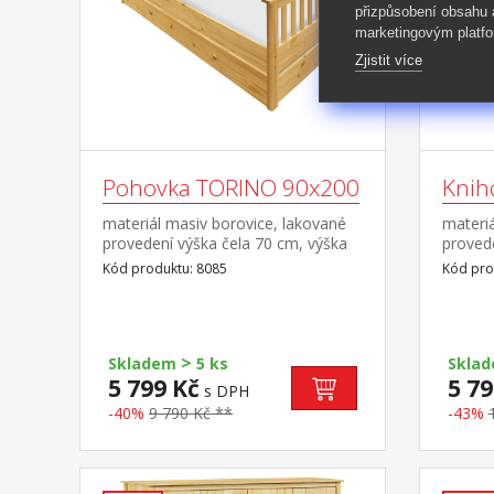
přizpůsobení obsahu
marketingovým platfo
Zjistit více
Pohovka TORINO 90x200
Knih
materiál masiv borovice, lakované
materiá
provedení výška čela 70 cm, výška
provede
sedu 42 cm, cena bez roštu a
Kód produktu: 8085
Kód pro
matrace minimální doporučená
výška matrace 15 cm doporučený
rozměr matrace 90 × 200 cm a rošt
R1 k pohovce možno dokoupit
>
výsuvnou přistýlku TORINO 8086
Skladem
5 ks
Skla
nebo 8086K
5 799 Kč
5 79
s DPH
-40%
9 790 Kč **
-43%