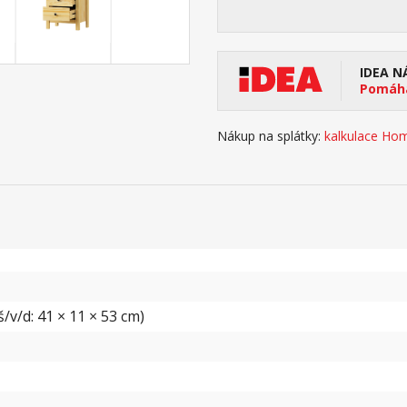
IDEA N
Pomáhá
Nákup na splátky:
kalkulace Hom
/v/d: 41 × 11 × 53 cm)