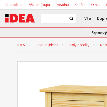
11 prodejen
Vše o nákupu
Poradna
Kariéra
O nás
Vše
Dopr
Srpnový
IDEA
Pokoj a jídelna
Stoly a stolky
Nočn