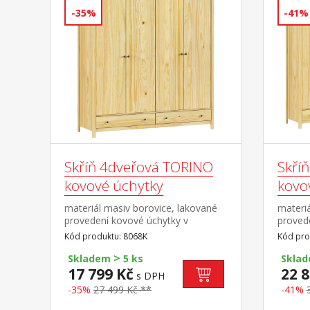
-35%
-41%
Skříň 4dveřová TORINO
Skří
kovové úchytky
kovo
materiál masiv borovice, lakované
materiá
provedení kovové úchytky v
proved
barevném provedení černěná
barevn
Kód produktu: 8068K
Kód pro
mosaz prostor dělený na poloviny v
mosaz 
>
levé polovině šatní tyč a police na
2:1:2 v 
Skladem
5 ks
Skla
klobouky v pravé polovině 3
tyč a p
17 799 Kč
22 8
s DPH
police ve spodní části 2 zásuvky s
úzké čá
-35%
27 499 Kč **
-41%
kovovými pojezdy doporučený
zásuvk
nástavec 8168K
pojezd