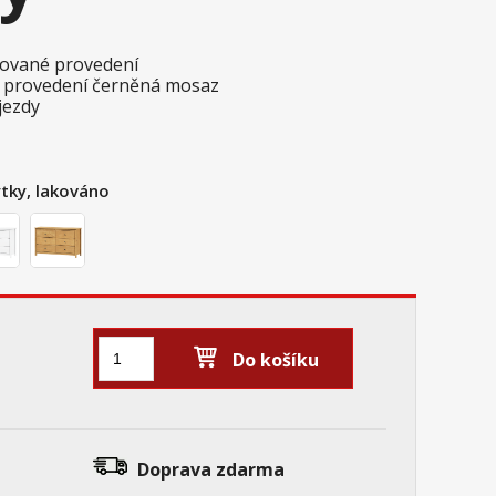
akované provedení
m provedení černěná mosaz
jezdy
tky, lakováno
Do košíku
Doprava zdarma