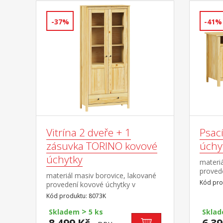
-37%
-41%
Vitrína 2 dveře + 1
Psac
zásuvka TORINO kovové
úchy
úchytky
materiá
proved
materiál masiv borovice, lakované
barevn
Kód pro
provedení kovové úchytky v
mosaz 2
barevném provedení černěná
Kód produktu: 8073K
3 zásu
mosaz dvoje částečně prosklené
není so
>
dveře, tři police jedna zásuvka s
Skladem
5 ks
Skla
možno 
kovovými pojezdy