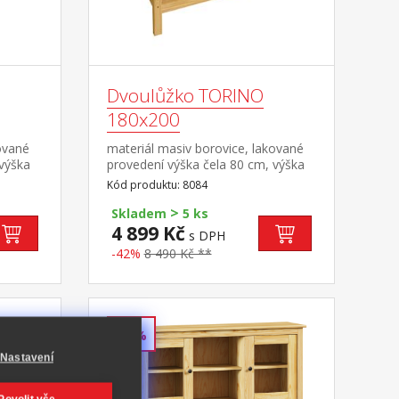
Dvoulůžko TORINO
180x200
ované
materiál masiv borovice, lakované
 výška
provedení výška čela 80 cm, výška
a
sedu 38 cm, cena bez roštu a
Kód produktu: 8084
ná
matrace minimální doporučená
>
učený
výška matrace 15 cm doporučený
Skladem
5 ks
cm nebo
rozměr matrace 180 × 200 cm nebo
4 899 Kč
s DPH
2 kusy 90 × 200 cm a rošt R4 nebo
-42%
8 490 Kč **
kg na
2 kusy R1 doporučená nosnost do
120 kg na každé polovině postele
-44%
Nastavení