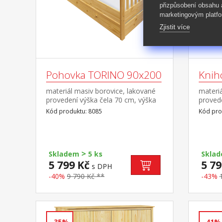
přizpůsobení obsahu
marketingovým platfo
Zjistit více
Pohovka TORINO 90x200
Knih
materiál masiv borovice, lakované
materiá
provedení výška čela 70 cm, výška
provede
sedu 42 cm, cena bez roštu a
Kód produktu: 8085
Kód pro
matrace minimální doporučená
výška matrace 15 cm doporučený
rozměr matrace 90 × 200 cm a rošt
R1 k pohovce možno dokoupit
>
výsuvnou přistýlku TORINO 8086
Skladem
5 ks
Skla
nebo 8086K
5 799 Kč
5 79
s DPH
-40%
9 790 Kč **
-43%
-35%
-41%