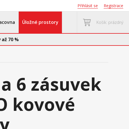
Přihlásit se
Registrace
acovna
Úložné prostory
Košík: prázdný
 až 70 %
a 6 zásuvek
O kovové
y