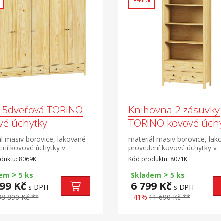
ň 5dveřová TORINO
Knihovna 2 zásuvky
vé úchytky
TORINO kovové úch
l masiv borovice, lakované
materiál masiv borovice, lak
ení kovové úchytky v
provedení kovové úchytky v
ém provedení černěná
barevném provedení černěn
duktu: 8069K
Kód produktu: 8071K
prostor dělený v poměru
mosaz tři police, dvě zásuvk
>
>
levé a pravé širší části šatní
kovovými pojezdy
dem
5 ks
Skladem
5 ks
olice na klobouky ve střední
99 Kč
6 799 Kč
s DPH
s DPH
sti 3 police ve spodní části 3
38 890 Kč **
-41%
11 690 Kč **
y s kovovými
y doporučený nástavec