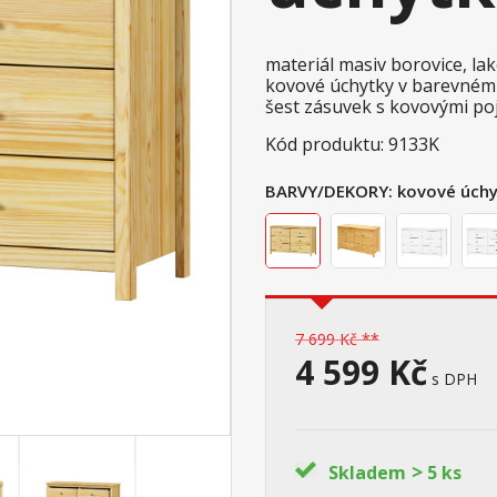
materiál masiv borovice, l
kovové úchytky v barevné
šest zásuvek s kovovými po
Kód produktu: 9133K
BARVY/DEKORY:
kovové úchy
7 699 Kč **
4 599 Kč
s DPH
>
Skladem
5 ks