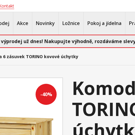
Kontakt
odej
Akce
Novinky
Ložnice
Pokoj a jídelna
Pr
 výprodej už dnes! Nakupujte výhodně, rozdáváme slevy
 6 zásuvek TORINO kovové úchytky
Komod
-40%
TORIN
úchytk