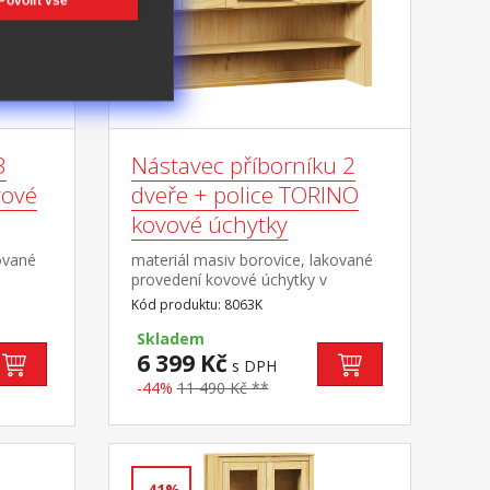
Povolit vše
3
Nástavec příborníku 2
vové
dveře + police TORINO
kovové úchytky
ované
materiál masiv borovice, lakované
provedení kovové úchytky v
á
barevném provedení černěná
Kód produktu: 8063K
mosaz dvoje prosklená
plněk
dvířka doplněk příborníku TORINO
Skladem
8062K
6 399 Kč
s DPH
-44%
11 490 Kč **
-41%