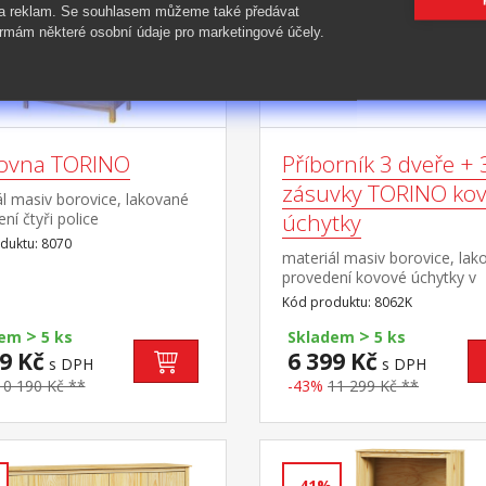
 a reklam. Se souhlasem můžeme také předávat
rmám některé osobní údaje pro marketingové účely.
ovna TORINO
Příborník 3 dveře + 
zásuvky TORINO ko
l masiv borovice, lakované
úchytky
ní čtyři police
duktu: 8070
materiál masiv borovice, lak
provedení kovové úchytky v
barevném provedení černěn
Kód produktu: 8062K
mosaz 3 dveře, 3 zásuvky s
>
>
kovovými pojezdy vhodný do
dem
5 ks
Skladem
5 ks
nástavec TORINO 8063K
9 Kč
6 399 Kč
s DPH
s DPH
10 190 Kč **
-43%
11 299 Kč **
-41%