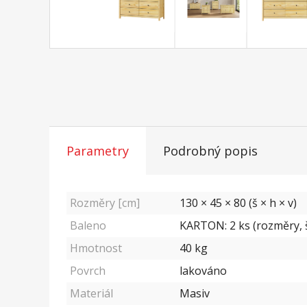
Parametry
Podrobný popis
Rozměry [cm]
130 × 45 × 80 (š × h × v)
Baleno
KARTON: 2 ks (rozměry, š/
Hmotnost
40
kg
Povrch
lakováno
Materiál
Masiv