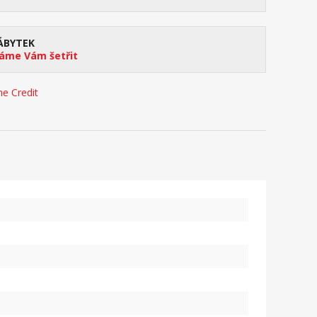
ÁBYTEK
me Vám šetřit
e Credit