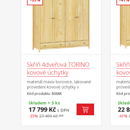
Skříň 4dveřová TORINO
Skří
kovové úchytky
kovo
materiál masiv borovice, lakované
materiá
provedení kovové úchytky v
proved
barevném provedení černěná
barevn
Kód produktu: 8068K
Kód pro
mosaz prostor dělený na poloviny v
mosaz 
>
levé polovině šatní tyč a police na
2:1:2 v 
Skladem
5 ks
Skla
klobouky v pravé polovině 3
tyč a p
17 799 Kč
22 8
s DPH
police ve spodní části 2 zásuvky s
úzké čá
-35%
27 499 Kč **
-41%
kovovými pojezdy doporučený
zásuvk
nástavec 8168K
pojezd
8169K