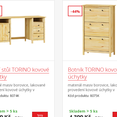
-44%
í stůl TORINO kovové
Botník TORINO kovo
tky
úchytky
l masiv borovice, lakované
materiál masiv borovice, lak
ení kovové úchytky v
provedení kovové úchytky v
ém provedení černěná
barevném provedení černěn
duktu: 8074K
Kód produktu: 8075K
 otevřené police, 1 dvířka a
mosaz 3 dvouřadé výklopy
vky s kovovými pojezdy výsuv
učástí dodávky ke stolu je
>
>
dem
5 ks
Skladem
5 ks
dokoupit výsuvnou desku na