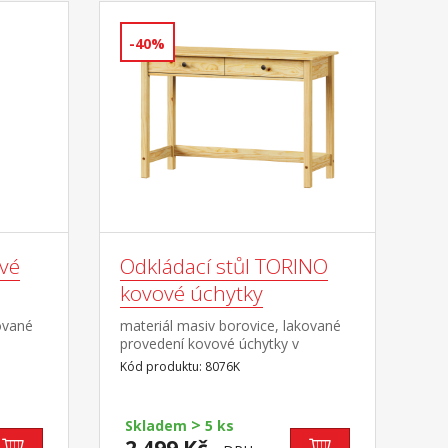
-40%
vé
Odkládací stůl TORINO
kovové úchytky
ované
materiál masiv borovice, lakované
provedení kovové úchytky v
á
barevném provedení černěná
Kód produktu: 8076K
mosaz dvě zásuvky s kovovými
pojezdy
>
Skladem
5 ks