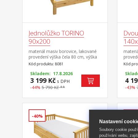
Jednolůžko TORINO
Dvou
90x200
140x
materiál masiv borovice, lakované
materiá
provedení výška čela 80 cm, výška
provede
sedu 38 cm, cena bez roštu a
sedu 3
Kód produktu: 8081
Kód pro
matrace minimální doporučená
matrac
výška matrace 15 cm doporučený
Skladem: 17.8.2026
výška 
Sklad
rozměr matrace 90 × 200 cm a rošt
3 199 Kč
rozměr
4 19
s DPH
R1 doporučená nosnost do 120 kg
rošt R
-44%
5 790 Kč **
-43%
kg na k
-40%
-43%
Nastavení cooki
Soubory cookie použ
používání webu, zajiš