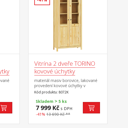
Vitrína 2 dveře TORINO
ytky
kovové úchytky
ované
materiál masiv borovice, lakované
provedení kovové úchytky v
á
barevném provedení černěná
Kód produktu: 8072K
y s
mosaz dvoje částečně prosklené
>
dveře, čtyři police
Skladem
5 ks
7 999 Kč
s DPH
-41%
13 690 Kč **