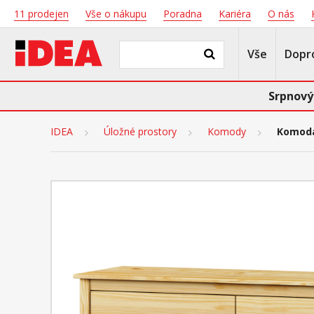
11 prodejen
Vše o nákupu
Poradna
Kariéra
O nás
Vše
Dopr
Srpnový
IDEA
Úložné prostory
Komody
Komoda