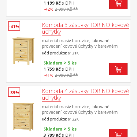
1 199 Kč
s DPH
-42%
2 099 Kč **
Komoda 3 zásuvky TORINO kovové
-41%
úchytky
materiál masiv borovice, lakované
provedení kovové úchytky v barevném
provedení černěná mosaz tři zásuvky s
Kód produktu: 9131K
kovovými pojezdy
>
Skladem
5 ks
1 759 Kč
s DPH
-41%
2 990 Kč **
Komoda 4 zásuvky TORINO kovové
-39%
úchytky
materiál masiv borovice, lakované
provedení kovové úchytky v barevném
provedení černěná mosaz čtyři zásuvky s
Kód produktu: 9132K
kovovými pojezdy
>
Skladem
5 ks
3 799 Kč
s DPH