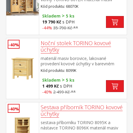
borovice, lakované provedení kovové
Kód produktu: 68070K
úchytky v barevném provedení černěná
>
mosaz knihovna 8070: čtyři police knihovna
Skladem
5 ks
8071K: tři police, dvě zásuvky s kovovými
19 790 Kč
s DPH
pojezdy vitrína 8072K: dvoje částečně
-44%
35 790 Kč **
prosklené dveře, čtyři police rozměr
knihovny 8070 (š/h/v) 85 × 37 × 190
cm rozměr knihovny 8071K (š/h/v) 85 × 37
Noční stolek TORINO kovové
-40%
× 190 cm rozměr vitríny 8072K (š/h/v) 85 ×
úchytky
37 × 190 cm
materiál masiv borovice, lakované
provedení kovové úchytky v barevném
provedení černěná mosaz 2 zásuvky s
Kód produktu: 8099K
kovovými pojezdy
>
Skladem
5 ks
1 499 Kč
s DPH
-40%
2 499 Kč **
Sestava příborník TORINO kovové
-40%
úchytky
sestava příborníku TORINO 8095K a
nástavce TORINO 8096K materiál masiv