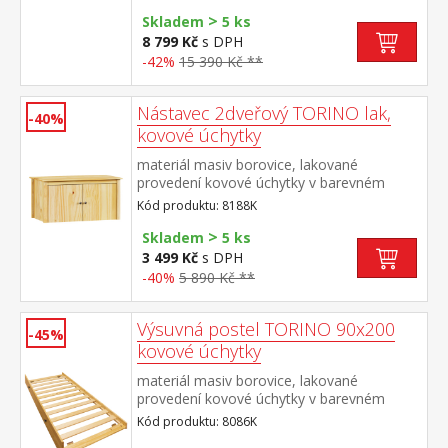
skříň 8069K
>
Skladem
5 ks
8 799 Kč
s DPH
-42%
15 390 Kč **
Nástavec 2dveřový TORINO lak,
-40%
kovové úchytky
materiál masiv borovice, lakované
provedení kovové úchytky v barevném
provedení černěná mosaz nástavec pro
Kód produktu: 8188K
skříň 8088K
>
Skladem
5 ks
3 499 Kč
s DPH
-40%
5 890 Kč **
Výsuvná postel TORINO 90x200
-45%
kovové úchytky
materiál masiv borovice, lakované
provedení kovové úchytky v barevném
provedení černěná mosaz výsuvná na
Kód produktu: 8086K
kolečkách, cena bez matrace maximální