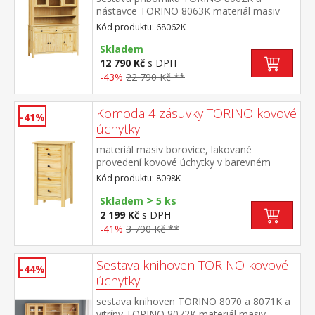
nástavce TORINO 8063K materiál masiv
borovice, lakované provedení kovové
Kód produktu: 68062K
úchytky v barevném provedení černěná
mosaz příborník: 3 dveře, 3 zásuvky s
Skladem
kovovými pojezdy nástavec: dvoje
12 790 Kč
s DPH
prosklená dvířka rozměr příborníku (š/h/v)
-43%
22 790 Kč **
129 × 40 × 80 cm rozměr nástavce (š/h/v)
129 × 33 × 100 cm
Komoda 4 zásuvky TORINO kovové
-41%
úchytky
materiál masiv borovice, lakované
provedení kovové úchytky v barevném
provedení černěná mosaz 4 zásuvky s
Kód produktu: 8098K
kovovými pojezdy
>
Skladem
5 ks
2 199 Kč
s DPH
-41%
3 790 Kč **
Sestava knihoven TORINO kovové
-44%
úchytky
sestava knihoven TORINO 8070 a 8071K a
vitríny TORINO 8072K materiál masiv