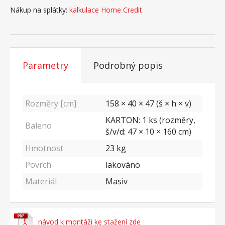
Nákup na splátky:
kalkulace Home Credit
Parametry
Podrobný popis
Rozměry [cm]
158 × 40 × 47 (š × h × v)
KARTON: 1 ks (rozměry,
Baleno
š/v/d: 47 × 10 × 160 cm)
Hmotnost
23
kg
Povrch
lakováno
Materiál
Masiv
návod k montáži ke stažení zde