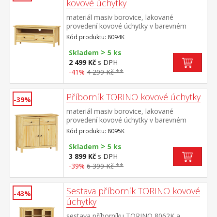
kovové úchytky
materiál masiv borovice, lakované
provedení kovové úchytky v barevném
provedení černěná mosaz 2 zásuvky s
Kód produktu: 8094K
kovovými pojezdy, 1 police
>
Skladem
5 ks
2 499 Kč
s DPH
-41%
4 299 Kč **
Příborník TORINO kovové úchytky
-39%
materiál masiv borovice, lakované
provedení kovové úchytky v barevném
provedení černěná mosaz 2 zásuvky s
Kód produktu: 8095K
kovovými pojezdy, 2 plné dveře, 1
>
police vhodný doplněk nástavec 8096K
Skladem
5 ks
3 899 Kč
s DPH
-39%
6 399 Kč **
Sestava příborník TORINO kovové
-43%
úchytky
sestava příborníku TORINO 8062K a