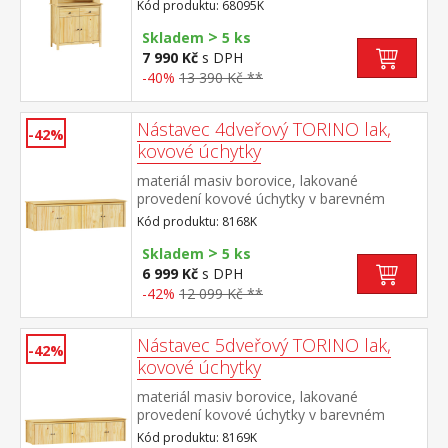
borovice, lakované provedení kovové
Kód produktu: 68095K
úchytky v barevném provedení černěná
>
mosaz příborník: 2 zásuvky s kovovými
Skladem
5 ks
pojezdy, 2 plné dveře, 1 police nástavec: 2
7 990 Kč
s DPH
prosklené dveře, 1 police rozměr příborníku
-40%
13 390 Kč **
(š/h/v) 90 × 40 × 80 cm rozměr nástavce
(š/h/v) 90 × 33 × 100 cm
Nástavec 4dveřový TORINO lak,
-42%
kovové úchytky
materiál masiv borovice, lakované
provedení kovové úchytky v barevném
provedení černěná mosaz nástavec pro
Kód produktu: 8168K
skříň 8068K
>
Skladem
5 ks
6 999 Kč
s DPH
-42%
12 099 Kč **
Nástavec 5dveřový TORINO lak,
-42%
kovové úchytky
materiál masiv borovice, lakované
provedení kovové úchytky v barevném
provedení černěná mosaz nástavec pro
Kód produktu: 8169K