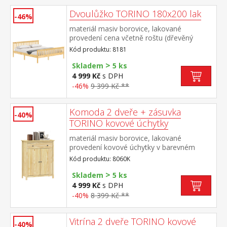
Dvoulůžko TORINO 180x200 lak
-46%
materiál masiv borovice, lakované
provedení cena včetně roštu (dřevěný
laťkový) bez matrace doporučený rozměr
Kód produktu: 8181
matrace 180 × 200 cm nebo 2 kusy 90 ×
>
200 cm
Skladem
5 ks
4 999 Kč
s DPH
-46%
9 399 Kč **
Komoda 2 dveře + zásuvka
-40%
TORINO kovové úchytky
materiál masiv borovice, lakované
provedení kovové úchytky v barevném
provedení černěná mosaz 1 zásuvka s
Kód produktu: 8060K
kovovými pojezdy, 2 dveře, 1
>
police maximální nosnosti uvedeny v
Skladem
5 ks
návodu k montáži
4 999 Kč
s DPH
-40%
8 399 Kč **
Vitrína 2 dveře TORINO kovové
-40%