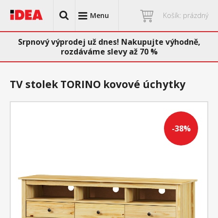
Menu
Košík: prázdný
Srpnový výprodej už dnes! Nakupujte výhodně,
rozdáváme slevy až 70 %
TV stolek TORINO kovové úchytky
-38%