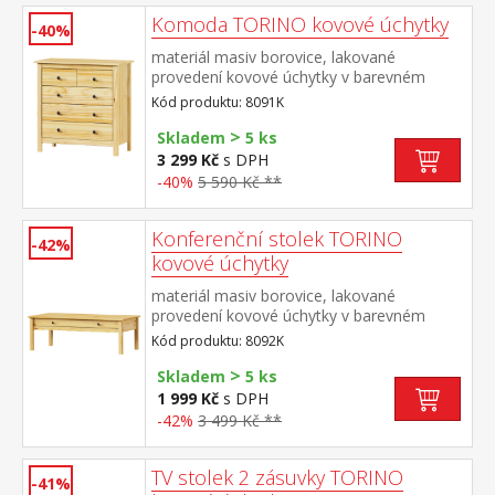
Komoda TORINO kovové úchytky
-40%
materiál masiv borovice, lakované
provedení kovové úchytky v barevném
provedení černěná mosaz 2 menší a 3
Kód produktu: 8091K
větší zásuvky s kovovými pojezdy
>
Skladem
5 ks
3 299 Kč
s DPH
-40%
5 590 Kč **
Konferenční stolek TORINO
-42%
kovové úchytky
materiál masiv borovice, lakované
provedení kovové úchytky v barevném
provedení černěná mosaz široká zásuvka s
Kód produktu: 8092K
kovovými pojezdy
>
Skladem
5 ks
1 999 Kč
s DPH
-42%
3 499 Kč **
TV stolek 2 zásuvky TORINO
-41%