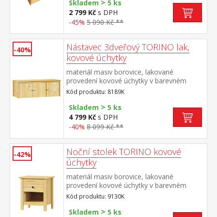
>
doporučená výška matrace 14
Skladem
5 ks
cm doporučený rozměr matrace 90 × 200
2 799 Kč
s DPH
cm vhodná jako výsuvná přistýlka k
-45%
5 090 Kč **
pohovce TORINO 8085 nebo k jednolůžku
JANA ID30400225
Nástavec 3dveřový TORINO lak,
-40%
kovové úchytky
materiál masiv borovice, lakované
provedení kovové úchytky v barevném
provedení černěná mosaz nástavec pro
Kód produktu: 8189K
skříň 8089K
>
Skladem
5 ks
4 799 Kč
s DPH
-40%
8 099 Kč **
Noční stolek TORINO kovové
-42%
úchytky
materiál masiv borovice, lakované
provedení kovové úchytky v barevném
provedení černěná mosaz jedna zásuvka s
Kód produktu: 9130K
kovovými pojezdy
>
Skladem
5 ks