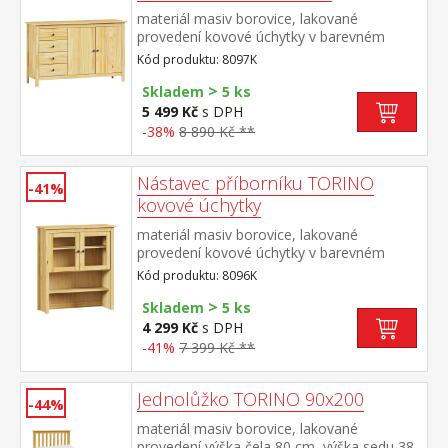
materiál masiv borovice, lakované
provedení kovové úchytky v barevném
provedení černěná mosaz 4 zásuvky s
Kód produktu: 8097K
kovovými pojezdy, 2 plné dveře, 1 police
>
Skladem
5 ks
5 499 Kč
s DPH
-38%
8 890 Kč **
Nástavec příborníku TORINO
-41%
kovové úchytky
materiál masiv borovice, lakované
provedení kovové úchytky v barevném
provedení černěná mosaz 2 prosklené
Kód produktu: 8096K
dveře, 1 police nástavec příborníku 8095K
>
Skladem
5 ks
4 299 Kč
s DPH
-41%
7 399 Kč **
Jednolůžko TORINO 90x200
-44%
materiál masiv borovice, lakované
provedení výška čela 80 cm, výška sedu 38