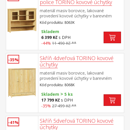
police TORINO kovové úchytky
materiál masiv borovice, lakované
provedení kovové úchytky v barevném
provedení černěná mosaz dvoje prosklená
Kód produktu: 8063K
dvířka doplněk příborníku TORINO 8062K
Skladem
6 399 Kč
s DPH
-44%
11 490 Kč **
Skříň 4dveřová TORINO kovové
-35%
úchytky
materiál masiv borovice, lakované
provedení kovové úchytky v barevném
provedení černěná mosaz prostor dělený
Kód produktu: 8068K
na poloviny v levé polovině šatní tyč a
>
police na klobouky v pravé polovině 3
Skladem
5 ks
police ve spodní části 2 zásuvky s kovovými
17 799 Kč
s DPH
pojezdy doporučený nástavec 8168K
-35%
27 499 Kč **
Skříň 5dveřová TORINO kovové
-41%
úchytky