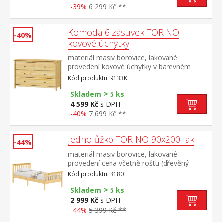
-39%
6 299 Kč **
Komoda 6 zásuvek TORINO
-40%
kovové úchytky
materiál masiv borovice, lakované
provedení kovové úchytky v barevném
provedení černěná mosaz šest zásuvek s
Kód produktu: 9133K
kovovými pojezdy
>
Skladem
5 ks
4 599 Kč
s DPH
-40%
7 699 Kč **
Jednolůžko TORINO 90x200 lak
-44%
materiál masiv borovice, lakované
provedení cena včetně roštu (dřevěný
laťkový) bez matrace doporučený rozměr
Kód produktu: 8180
matrace 90 × 200 cm
>
Skladem
5 ks
2 999 Kč
s DPH
-44%
5 399 Kč **