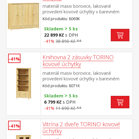
materiál masiv borovice, lakované
provedení kovové úchytky v barevném
provedení černěná mosaz prostor dělený v
Kód produktu: 8069K
poměru 2:1:2 v levé a pravé širší části šatní
>
tyč a police na klobouky ve střední úzké
Skladem
5 ks
části 3 police ve spodní části 3 zásuvky s
22 899 Kč
s DPH
kovovými pojezdy doporučený nástavec
-41%
38 890 Kč **
8169K
Knihovna 2 zásuvky TORINO
-41%
kovové úchytky
materiál masiv borovice, lakované
provedení kovové úchytky v barevném
provedení černěná mosaz tři police, dvě
Kód produktu: 8071K
zásuvky s kovovými pojezdy
>
Skladem
5 ks
6 799 Kč
s DPH
-41%
11 690 Kč **
Vitrína 2 dveře TORINO kovové
-41%
úchytky