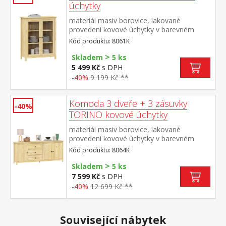
úchytky
materiál masiv borovice, lakované
provedení kovové úchytky v barevném
provedení černěná mosaz 2 prosklené
Kód produktu: 8061K
dveře, 2 police maximální nosnosti uvedeny
>
v návodu k montáži
Skladem
5 ks
5 499 Kč
s DPH
-40%
9 199 Kč **
Komoda 3 dveře + 3 zásuvky
-40%
TORINO kovové úchytky
materiál masiv borovice, lakované
provedení kovové úchytky v barevném
provedení černěná mosaz 3 zásuvky s
Kód produktu: 8064K
kovovými pojezdy, 3 plné dveře, 2
>
police maximální nosnosti uvedeny v
Skladem
5 ks
návodu k montáži
7 599 Kč
s DPH
-40%
12 699 Kč **
Související nábytek