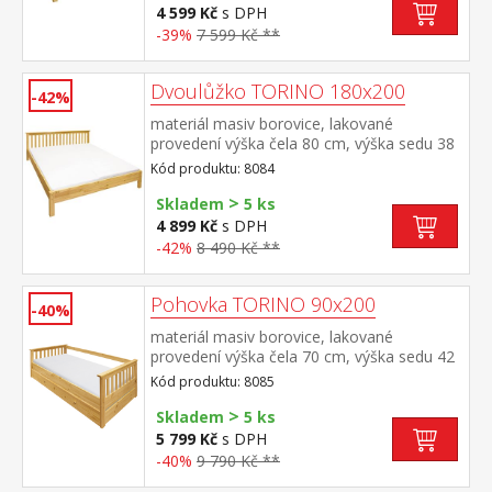
nebo 2 kusy 80 × 200 cm a rošt R2
4 599 Kč
s DPH
doporučená nosnost do 120 kg na každé
-39%
7 599 Kč **
polovině postele
Dvoulůžko TORINO 180x200
-42%
materiál masiv borovice, lakované
provedení výška čela 80 cm, výška sedu 38
cm, cena bez roštu a matrace minimální
Kód produktu: 8084
doporučená výška matrace 15
>
cm doporučený rozměr matrace 180 × 200
Skladem
5 ks
cm nebo 2 kusy 90 × 200 cm a rošt R4
4 899 Kč
s DPH
nebo 2 kusy R1 doporučená nosnost do
-42%
8 490 Kč **
120 kg na každé polovině postele
Pohovka TORINO 90x200
-40%
materiál masiv borovice, lakované
provedení výška čela 70 cm, výška sedu 42
cm, cena bez roštu a matrace minimální
Kód produktu: 8085
doporučená výška matrace 15
>
cm doporučený rozměr matrace 90 × 200
Skladem
5 ks
cm a rošt R1 k pohovce možno dokoupit
5 799 Kč
s DPH
výsuvnou přistýlku TORINO 8086 nebo
-40%
9 790 Kč **
8086K