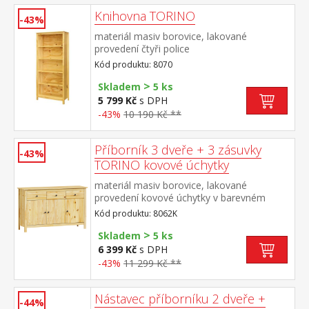
Knihovna TORINO
-43%
materiál masiv borovice, lakované
provedení čtyři police
Kód produktu: 8070
>
Skladem
5 ks
5 799 Kč
s DPH
-43%
10 190 Kč **
Příborník 3 dveře + 3 zásuvky
-43%
TORINO kovové úchytky
materiál masiv borovice, lakované
provedení kovové úchytky v barevném
provedení černěná mosaz 3 dveře, 3
Kód produktu: 8062K
zásuvky s kovovými pojezdy vhodný
>
doplněk nástavec TORINO 8063K
Skladem
5 ks
6 399 Kč
s DPH
-43%
11 299 Kč **
Nástavec příborníku 2 dveře +
-44%