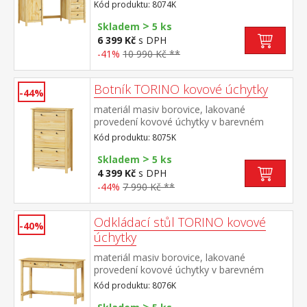
provedení černěná mosaz 2 otevřené
Kód produktu: 8074K
police, 1 dvířka a 3 zásuvky s kovovými
>
pojezdy výsuv není součástí dodávky ke
Skladem
5 ks
stolu je možno dokoupit výsuvnou desku
6 399 Kč
s DPH
na klávesnici 8840
-41%
10 990 Kč **
Botník TORINO kovové úchytky
-44%
materiál masiv borovice, lakované
provedení kovové úchytky v barevném
provedení černěná mosaz 3 dvouřadé
Kód produktu: 8075K
výklopy
>
Skladem
5 ks
4 399 Kč
s DPH
-44%
7 990 Kč **
Odkládací stůl TORINO kovové
-40%
úchytky
materiál masiv borovice, lakované
provedení kovové úchytky v barevném
provedení černěná mosaz dvě zásuvky s
Kód produktu: 8076K
kovovými pojezdy