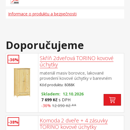
Informace o produktu a bezpečnosti
Doporučujeme
Skříň 2dveřová TORINO kovové
-36%
úchytky
materiál masiv borovice, lakované
provedení kovové úchytky v barevném
provedení černěná mosaz šatní skříň
Kód produktu: 8088K
vybavená šatní tyčí a policí ve spodní části
zásuvka s kovovými pojezdy doporučený
Skladem: 12.10.2026
nástavec 8188K
7 699 Kč
s DPH
-36%
12 090 Kč **
Komoda 2 dveře + 4 zásuvky
-38%
TORINO kovové úchytky