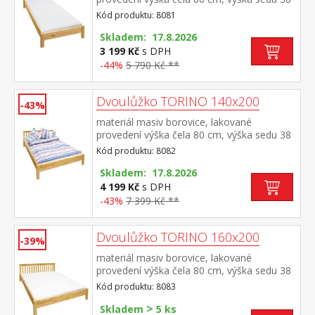
cm, cena bez roštu a matrace minimální
Kód produktu: 8081
doporučená výška matrace 15 cm
doporučený rozměr matrace 90 × 200 cm a
Skladem: 17.8.2026
rošt R1 doporučená nosnost do 120 kg
3 199 Kč
s DPH
-44%
5 790 Kč **
Dvoulůžko TORINO 140x200
-43%
materiál masiv borovice, lakované
provedení výška čela 80 cm, výška sedu 38
cm, cena bez roštu a matrace minimální
Kód produktu: 8082
doporučená výška matrace 15 cm
doporučený rozměr matrace 140 × 200 cm
Skladem: 17.8.2026
a rošt R3 doporučená nosnost do 120 kg
4 199 Kč
s DPH
na každé polovině postele
-43%
7 399 Kč **
Dvoulůžko TORINO 160x200
-39%
materiál masiv borovice, lakované
provedení výška čela 80 cm, výška sedu 38
cm, cena bez roštu a matrace minimální
Kód produktu: 8083
doporučená výška matrace 15 cm
>
doporučený rozměr matrace 160 × 200 cm
Skladem
5 ks