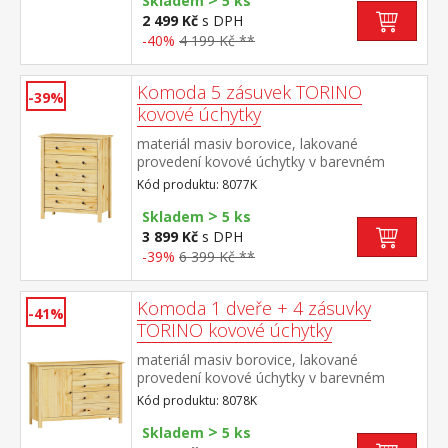
>
Skladem
5 ks
2 499 Kč
s DPH
-40%
4 199 Kč **
Komoda 5 zásuvek TORINO
-39%
kovové úchytky
materiál masiv borovice, lakované
provedení kovové úchytky v barevném
provedení černěná mosaz 5 zásuvek s
Kód produktu: 8077K
kovovými pojezdy
>
Skladem
5 ks
3 899 Kč
s DPH
-39%
6 399 Kč **
Komoda 1 dveře + 4 zásuvky
-41%
TORINO kovové úchytky
materiál masiv borovice, lakované
provedení kovové úchytky v barevném
provedení černěná mosaz 1 dvířka a 4
Kód produktu: 8078K
zásuvky s kovovými pojezdy
>
Skladem
5 ks