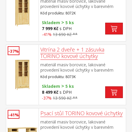
materiál masiv borovice, lakované
provedení kovové úchytky v barevném
provedení černěná mosaz dvoje částečně
Kód produktu: 8072K
prosklené dveře, čtyři police
>
Skladem
5 ks
7 999 Kč
s DPH
-41%
13 690 Kč **
Vitrína 2 dveře + 1 zásuvka
-37%
TORINO kovové úchytky
materiál masiv borovice, lakované
provedení kovové úchytky v barevném
provedení černěná mosaz dvoje částečně
Kód produktu: 8073K
prosklené dveře, tři police jedna zásuvka s
>
kovovými pojezdy
Skladem
5 ks
8 499 Kč
s DPH
-37%
13 590 Kč **
Psací stůl TORINO kovové úchytky
-41%
materiál masiv borovice, lakované
provedení kovové úchytky v barevném