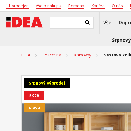
11 prodejen
Vše o nákupu
Poradna
Kariéra
O nás
Vše
Dopr
Srpnový
IDEA
Pracovna
Knihovny
Sestava kni
Srpnový výprodej
akce
sleva