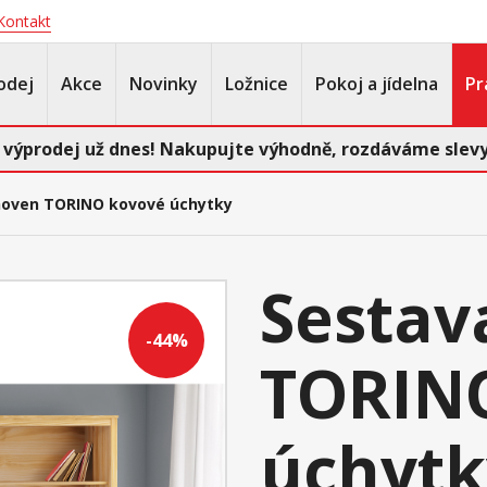
Kontakt
odej
Akce
Novinky
Ložnice
Pokoj a jídelna
Pr
 výprodej už dnes! Nakupujte výhodně, rozdáváme slevy
hoven TORINO kovové úchytky
Sestav
-44%
TORIN
úchytk