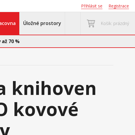
Přihlásit se
Registrace
acovna
Úložné prostory
Košík: prázdný
 až 70 %
a knihoven
O kovové
y