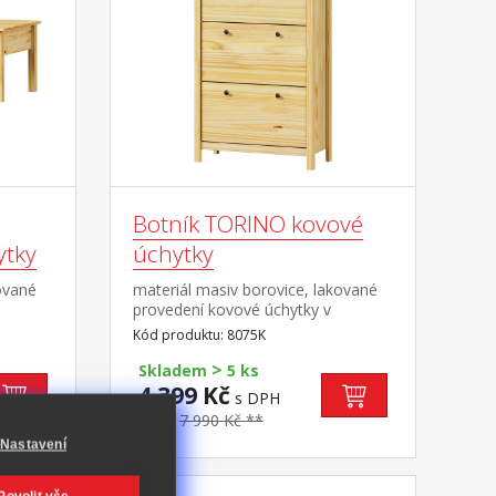
Botník TORINO kovové
ytky
úchytky
ované
materiál masiv borovice, lakované
provedení kovové úchytky v
á
barevném provedení černěná
Kód produktu: 8075K
ovými
mosaz 3 dvouřadé výklopy
>
Skladem
5 ks
4 399 Kč
s DPH
-44%
7 990 Kč **
Nastavení