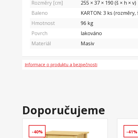
Rozměry [cm]
255 × 37 × 190 (š × h × v)
Baleno
KARTON: 3 ks (rozměry, š/
Hmotnost
96
kg
Povrch
lakováno
Materiál
Masiv
Informace o produktu a bezpečnosti
Doporučujeme
-40%
-41%