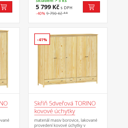
>
učený
Skladem
5 ks
R1 k pohovce možno dokoupit
cm nebo
5 799 Kč
s DPH
výsuvnou přistýlku TORINO 8086
4 nebo
nebo 8086K
-40%
9 790 Kč **
st do
stele
-41%
INO
Skříň 5dveřová TORINO
kovové úchytky
ované
materiál masiv borovice, lakované
provedení kovové úchytky v