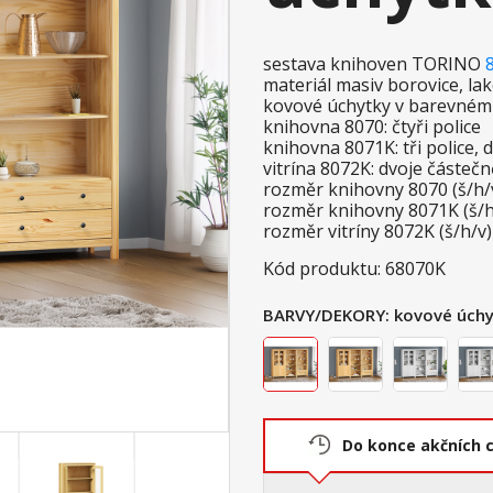
sestava knihoven TORINO
materiál masiv borovice, l
kovové úchytky v barevné
knihovna 8070: čtyři police
knihovna 8071K: tři police,
vitrína 8072K: dvoje částečn
rozměr knihovny 8070 (š/h/
rozměr knihovny 8071K (š/h
rozměr vitríny 8072K (š/h/v)
Kód produktu: 68070K
BARVY/DEKORY:
kovové úchy
Do konce akčních 