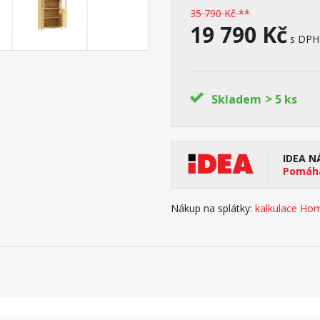
35 790 Kč **
19 790 Kč
s DPH
>
Skladem
5 ks
IDEA N
Pomáhá
Nákup na splátky:
kalkulace Hom