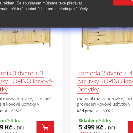
 a reklam. Se souhlasem můžeme také předávat
-38%
rmám některé osobní údaje pro marketingové účely.
rník 3 dveře + 3
Komoda 2 dveře + 4
vky TORINO kovové
zásuvky TORINO ko
tky
úchytky
l masiv borovice, lakované
materiál masiv borovice, lak
ení kovové úchytky v
provedení kovové úchytky v
ém provedení černěná
barevném provedení černěn
duktu: 8062K
Kód produktu: 8097K
3 dveře, 3 zásuvky s
mosaz 4 zásuvky s kovovými
>
>
mi pojezdy vhodný doplněk
pojezdy, 2 plné dveře, 1 poli
dem
5 ks
Skladem
5 ks
ec TORINO 8063K
9 Kč
5 499 Kč
s DPH
s DPH