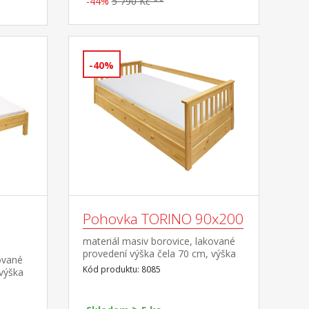
-44%
5 790 Kč **
-40%
Pohovka TORINO 90x200
materiál masiv borovice, lakované
provedení výška čela 70 cm, výška
ované
sedu 42 cm, cena bez roštu a
Kód produktu: 8085
 výška
matrace minimální doporučená
a
výška matrace 15 cm doporučený
ná
rozměr matrace 90 × 200 cm a rošt