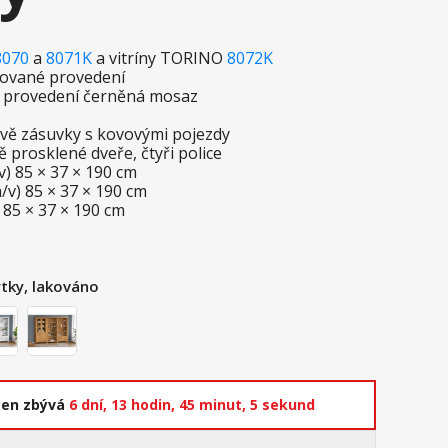
8070
a
8071K
a vitríny TORINO
8072K
akované provedení
m provedení černěná mosaz
 dvě zásuvky s kovovými pojezdy
ě prosklené dveře, čtyři police
v) 85 × 37 × 190 cm
/v) 85 × 37 × 190 cm
 85 × 37 × 190 cm
tky, lakováno
cen zbývá
6 dní,
13 hodin,
45 minut,
3 sekundy