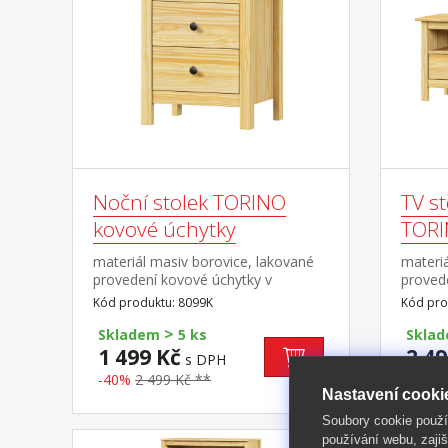
Noční stolek TORINO
TV st
kovové úchytky
TORI
materiál masiv borovice, lakované
materiá
provedení kovové úchytky v
proved
barevném provedení černěná
barevn
Kód produktu: 8099K
Kód pro
mosaz 2 zásuvky s kovovými
mosaz 
>
pojezdy
pojezdy
Skladem
5 ks
Skla
1 499 Kč
2 49
s DPH
-40%
2 499 Kč **
-41%
Nastavení cooki
Soubory cookie použ
používání webu, zajiš