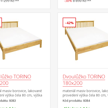
11 299 Kč **
-38%
8 890 Kč **
-42%
lůžko TORINO
Dvoulůžko TORINO
200
180x200
l masiv borovice, lakované
materiál masiv borovice, lak
ní výška čela 80 cm, výška
provedení výška čela 80 cm,
8 cm, cena bez roštu a
sedu 38 cm, cena bez roštu 
duktu: 8083
Kód produktu: 8084
e minimální doporučená
matrace minimální doporuče