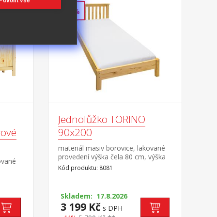
Povolit vše
-44%
Jednolůžko TORINO
vové
90x200
materiál masiv borovice, lakované
provedení výška čela 80 cm, výška
ované
sedu 38 cm, cena bez roštu a
Kód produktu: 8081
matrace minimální doporučená
á
výška matrace 15 cm doporučený
rozměr matrace 90 × 200 cm a rošt
ce
Skladem: 17.8.2026
R1 doporučená nosnost do 120 kg
3 199 Kč
s DPH