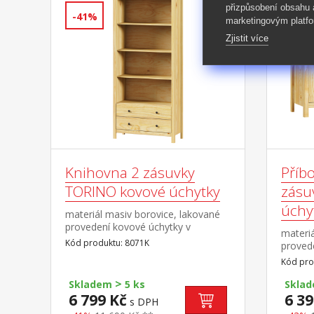
přizpůsobení obsahu
-41%
-43%
marketingovým platfo
Zjistit více
Knihovna 2 zásuvky
Příbo
TORINO kovové úchytky
zásu
úchy
materiál masiv borovice, lakované
provedení kovové úchytky v
materiá
barevném provedení černěná
Kód produktu: 8071K
proved
mosaz tři police, dvě zásuvky s
barevn
Kód pro
kovovými pojezdy
mosaz 
>
kovový
Skladem
5 ks
Skla
nástav
6 799 Kč
6 39
s DPH