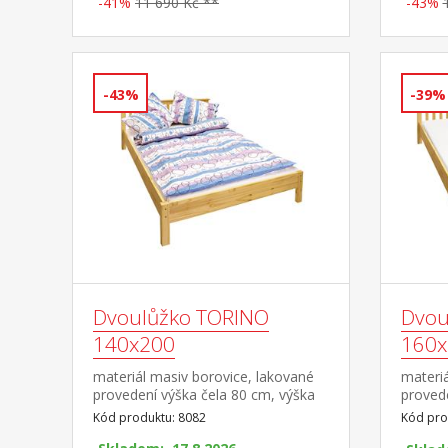
-41%
11 690 Kč **
-43%
-43%
-39%
Dvoulůžko TORINO
Dvou
140x200
160x
materiál masiv borovice, lakované
materiá
provedení výška čela 80 cm, výška
provede
sedu 38 cm, cena bez roštu a
sedu 3
Kód produktu: 8082
Kód pro
matrace minimální doporučená
matrac