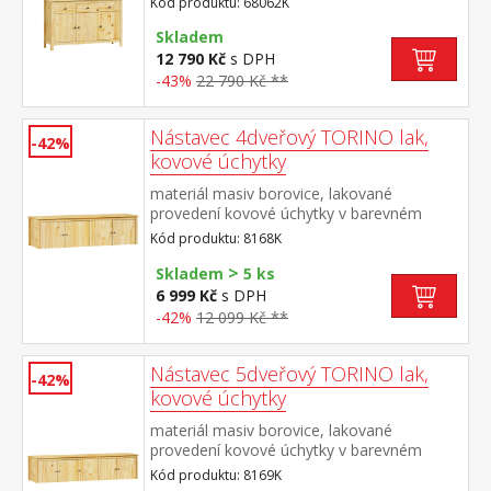
Kód produktu: 68062K
úchytky v barevném provedení černěná
mosaz příborník: 3 dveře, 3 zásuvky s
Skladem
kovovými pojezdy nástavec: dvoje
12 790 Kč
s DPH
prosklená dvířka rozměr příborníku (š/h/v)
-43%
22 790 Kč **
129 × 40 × 80 cm rozměr nástavce (š/h/v)
129 × 33 × 100 cm
Nástavec 4dveřový TORINO lak,
-42%
kovové úchytky
materiál masiv borovice, lakované
provedení kovové úchytky v barevném
provedení černěná mosaz nástavec pro
Kód produktu: 8168K
skříň 8068K
>
Skladem
5 ks
6 999 Kč
s DPH
-42%
12 099 Kč **
Nástavec 5dveřový TORINO lak,
-42%
kovové úchytky
materiál masiv borovice, lakované
provedení kovové úchytky v barevném
provedení černěná mosaz nástavec pro
Kód produktu: 8169K
skříň 8069K