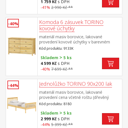
1 759 Kč
s DPH
-41%
2 990 Kč **
Komoda 6 zásuvek TORINO
-40%
kovové úchytky
materiál masiv borovice, lakované
provedení kovové úchytky v barevném
provedení černěná mosaz šest zásuvek s
Kód produktu: 9133K
kovovými pojezdy
>
Skladem
5 ks
4 599 Kč
s DPH
-40%
7 699 Kč **
Jednolůžko TORINO 90x200 lak
-44%
materiál masiv borovice, lakované
provedení cena včetně roštu (dřevěný
laťkový) bez matrace doporučený rozměr
Kód produktu: 8180
matrace 90 × 200 cm
>
Skladem
5 ks
2 999 Kč
s DPH
-44%
5 399 Kč **