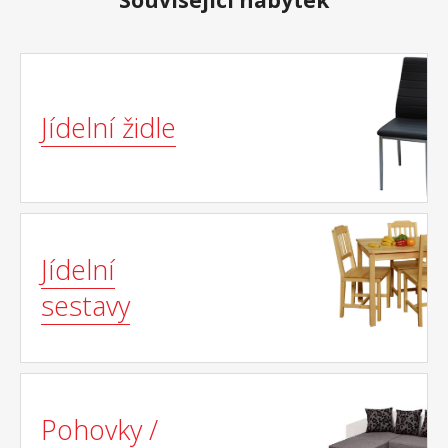
Související nábytek
Jídelní židle
Jídelní
sestavy
Pohovky /