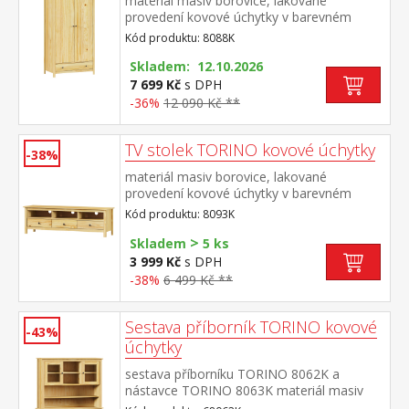
materiál masiv borovice, lakované
provedení kovové úchytky v barevném
provedení černěná mosaz šatní skříň
Kód produktu: 8088K
vybavená šatní tyčí a policí ve spodní části
zásuvka s kovovými pojezdy doporučený
Skladem: 12.10.2026
nástavec 8188K
7 699 Kč
s DPH
-36%
12 090 Kč **
TV stolek TORINO kovové úchytky
-38%
materiál masiv borovice, lakované
provedení kovové úchytky v barevném
provedení černěná mosaz 3 zásuvky s
Kód produktu: 8093K
kovovými pojezdy
>
Skladem
5 ks
3 999 Kč
s DPH
-38%
6 499 Kč **
Sestava příborník TORINO kovové
-43%
úchytky
sestava příborníku TORINO 8062K a
nástavce TORINO 8063K materiál masiv
borovice, lakované provedení kovové