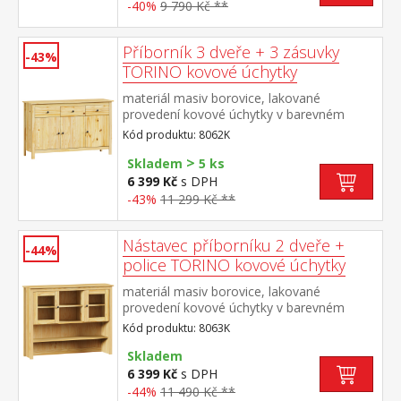
výsuvnou přistýlku TORINO 8086 nebo
-40%
9 790 Kč **
8086K
Příborník 3 dveře + 3 zásuvky
-43%
TORINO kovové úchytky
materiál masiv borovice, lakované
provedení kovové úchytky v barevném
provedení černěná mosaz 3 dveře, 3
Kód produktu: 8062K
zásuvky s kovovými pojezdy vhodný
>
doplněk nástavec TORINO 8063K
Skladem
5 ks
6 399 Kč
s DPH
-43%
11 299 Kč **
Nástavec příborníku 2 dveře +
-44%
police TORINO kovové úchytky
materiál masiv borovice, lakované
provedení kovové úchytky v barevném
provedení černěná mosaz dvoje prosklená
Kód produktu: 8063K
dvířka doplněk příborníku TORINO 8062K
Skladem
6 399 Kč
s DPH
-44%
11 490 Kč **