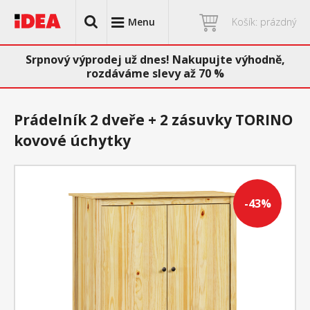
Menu
Košík: prázdný
Srpnový výprodej už dnes! Nakupujte výhodně,
rozdáváme slevy až 70 %
Prádelník 2 dveře + 2 zásuvky TORINO
kovové úchytky
-43%