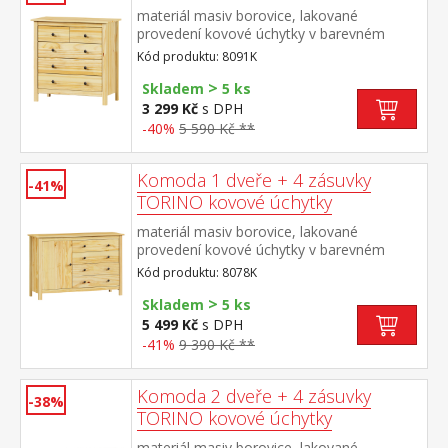
materiál masiv borovice, lakované
provedení kovové úchytky v barevném
provedení černěná mosaz 2 menší a 3
Kód produktu: 8091K
větší zásuvky s kovovými pojezdy
>
Skladem
5 ks
3 299 Kč
s DPH
-40%
5 590 Kč **
Komoda 1 dveře + 4 zásuvky
-41%
TORINO kovové úchytky
materiál masiv borovice, lakované
provedení kovové úchytky v barevném
provedení černěná mosaz 1 dvířka a 4
Kód produktu: 8078K
zásuvky s kovovými pojezdy
>
Skladem
5 ks
5 499 Kč
s DPH
-41%
9 390 Kč **
Komoda 2 dveře + 4 zásuvky
-38%
TORINO kovové úchytky
materiál masiv borovice, lakované