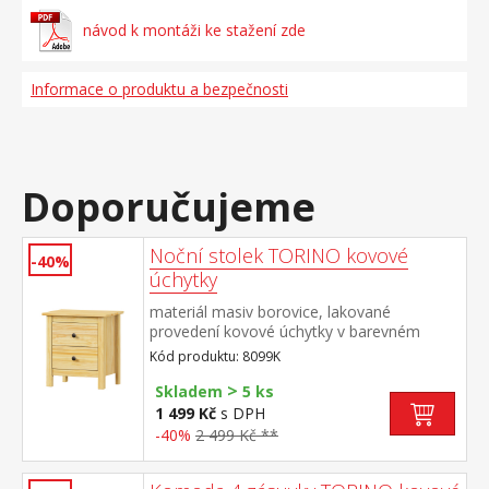
návod k montáži ke stažení zde
Informace o produktu a bezpečnosti
Doporučujeme
Noční stolek TORINO kovové
-40%
úchytky
materiál masiv borovice, lakované
provedení kovové úchytky v barevném
provedení černěná mosaz 2 zásuvky s
Kód produktu: 8099K
kovovými pojezdy
>
Skladem
5 ks
1 499 Kč
s DPH
-40%
2 499 Kč **