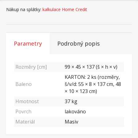
Nákup na splátky:
kalkulace Home Credit
Parametry
Podrobný popis
Rozměry [cm]
99 × 45 × 137 (š × h × v)
KARTON: 2 ks (rozměry,
Baleno
š/v/d: 55 × 8 × 137 cm, 48
× 10 × 123 cm)
Hmotnost
37
kg
Povrch
lakováno
Materiál
Masiv