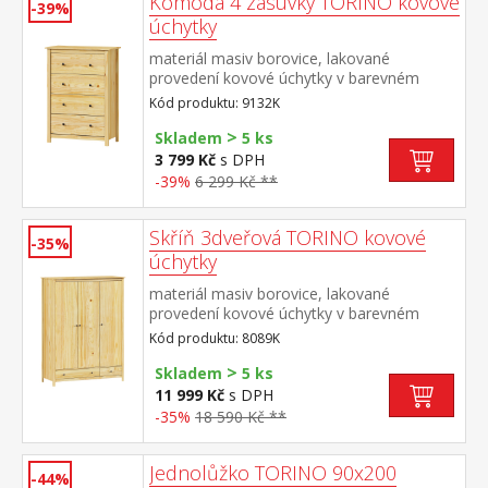
Komoda 4 zásuvky TORINO kovové
-39%
úchytky
materiál masiv borovice, lakované
provedení kovové úchytky v barevném
provedení černěná mosaz čtyři zásuvky s
Kód produktu: 9132K
kovovými pojezdy
>
Skladem
5 ks
3 799 Kč
s DPH
-39%
6 299 Kč **
Skříň 3dveřová TORINO kovové
-35%
úchytky
materiál masiv borovice, lakované
provedení kovové úchytky v barevném
provedení černěná mosaz prostor dělený v
Kód produktu: 8089K
poměru 2:1 širší část šatní tyč a police, užší
>
část 3 police ve spodní části 2 zásuvky s
Skladem
5 ks
kovovými pojezdy doporučený nástavec
11 999 Kč
s DPH
8189K
-35%
18 590 Kč **
Jednolůžko TORINO 90x200
-44%