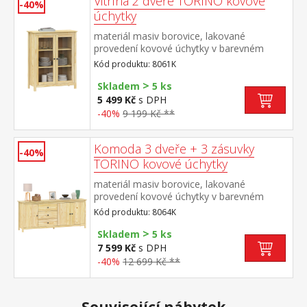
Vitrína 2 dveře TORINO kovové
-40%
úchytky
materiál masiv borovice, lakované
provedení kovové úchytky v barevném
provedení černěná mosaz 2 prosklené
Kód produktu: 8061K
dveře, 2 police maximální nosnosti uvedeny
>
v návodu k montáži
Skladem
5 ks
5 499 Kč
s DPH
-40%
9 199 Kč **
Komoda 3 dveře + 3 zásuvky
-40%
TORINO kovové úchytky
materiál masiv borovice, lakované
provedení kovové úchytky v barevném
provedení černěná mosaz 3 zásuvky s
Kód produktu: 8064K
kovovými pojezdy, 3 plné dveře, 2
>
police maximální nosnosti uvedeny v
Skladem
5 ks
návodu k montáži
7 599 Kč
s DPH
-40%
12 699 Kč **