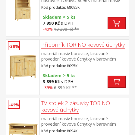
nástavce TORINO 8096K materiál masiv
borovice, lakované provedení kovové
Kód produktu: 68095K
úchytky v barevném provedení černěná
>
mosaz příborník: 2 zásuvky s kovovými
Skladem
5 ks
pojezdy, 2 plné dveře, 1 police nástavec: 2
7 990 Kč
s DPH
prosklené dveře, 1 police rozměr příborníku
-40%
13 390 Kč **
(š/h/v) 90 × 40 × 80 cm rozměr nástavce
(š/h/v) 90 × 33 × 100 cm
Příborník TORINO kovové úchytky
-39%
materiál masiv borovice, lakované
provedení kovové úchytky v barevném
provedení černěná mosaz 2 zásuvky s
Kód produktu: 8095K
kovovými pojezdy, 2 plné dveře, 1
>
police vhodný doplněk nástavec 8096K
Skladem
5 ks
3 899 Kč
s DPH
-39%
6 399 Kč **
TV stolek 2 zásuvky TORINO
-41%
kovové úchytky
materiál masiv borovice, lakované
provedení kovové úchytky v barevném
provedení černěná mosaz 2 zásuvky s
Kód produktu: 8094K
kovovými pojezdy, 1 police