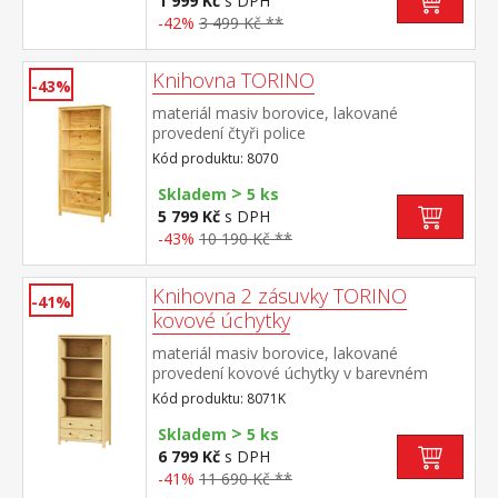
1 999 Kč
s DPH
-42%
3 499 Kč **
Knihovna TORINO
-43%
materiál masiv borovice, lakované
provedení čtyři police
Kód produktu: 8070
>
Skladem
5 ks
5 799 Kč
s DPH
-43%
10 190 Kč **
Knihovna 2 zásuvky TORINO
-41%
kovové úchytky
materiál masiv borovice, lakované
provedení kovové úchytky v barevném
provedení černěná mosaz tři police, dvě
Kód produktu: 8071K
zásuvky s kovovými pojezdy
>
Skladem
5 ks
6 799 Kč
s DPH
-41%
11 690 Kč **