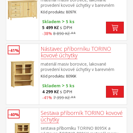
provedení kovové úchytky v barevném
provedení černěná mosaz 4 zásuvky s
Kód produktu: 8097K
kovovými pojezdy, 2 plné dveře, 1 police
>
Skladem
5 ks
5 499 Kč
s DPH
-38%
8 890 Kč **
Nástavec příborníku TORINO
-41%
kovové úchytky
materiál masiv borovice, lakované
provedení kovové úchytky v barevném
provedení černěná mosaz 2 prosklené
Kód produktu: 8096K
dveře, 1 police nástavec příborníku 8095K
>
Skladem
5 ks
4 299 Kč
s DPH
-41%
7 399 Kč **
Sestava příborník TORINO kovové
-40%
úchytky
sestava příborníku TORINO 8095K a