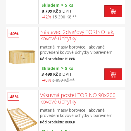
>
Skladem
5 ks
8 799 Kč
s DPH
-42%
15 390 Kč **
Nástavec 2dveřový TORINO lak,
-40%
kovové úchytky
materiál masiv borovice, lakované
provedení kovové úchytky v barevném
provedení černěná mosaz nástavec pro
Kód produktu: 8188K
skříň 8088K
>
Skladem
5 ks
3 499 Kč
s DPH
-40%
5 890 Kč **
Výsuvná postel TORINO 90x200
-45%
kovové úchytky
materiál masiv borovice, lakované
provedení kovové úchytky v barevném
provedení černěná mosaz výsuvná na
Kód produktu: 8086K
kolečkách, cena bez matrace maximální