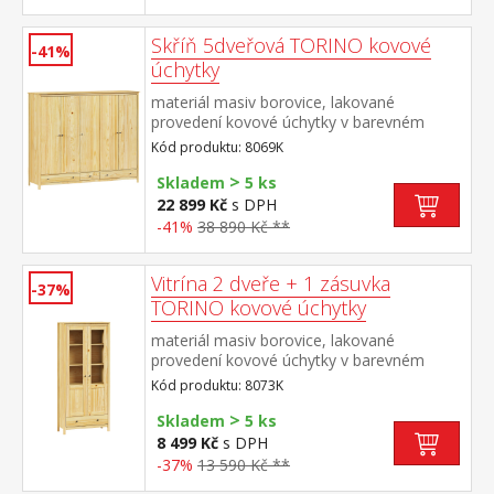
Skříň 5dveřová TORINO kovové
-41%
úchytky
materiál masiv borovice, lakované
provedení kovové úchytky v barevném
provedení černěná mosaz prostor dělený v
Kód produktu: 8069K
poměru 2:1:2 v levé a pravé širší části šatní
>
tyč a police na klobouky ve střední úzké
Skladem
5 ks
části 3 police ve spodní části 3 zásuvky s
22 899 Kč
s DPH
kovovými pojezdy doporučený nástavec
-41%
38 890 Kč **
8169K
Vitrína 2 dveře + 1 zásuvka
-37%
TORINO kovové úchytky
materiál masiv borovice, lakované
provedení kovové úchytky v barevném
provedení černěná mosaz dvoje částečně
Kód produktu: 8073K
prosklené dveře, tři police jedna zásuvka s
>
kovovými pojezdy
Skladem
5 ks
8 499 Kč
s DPH
-37%
13 590 Kč **