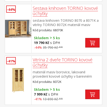
Sestava knihoven TORINO kovové
-44%
úchytky
sestava knihoven TORINO 8070 a 8071K a
vitríny TORINO 8072K materiál masiv
borovice, lakované provedení kovové
Kód produktu: 68070K
úchytky v barevném provedení černěná
>
mosaz knihovna 8070: čtyři police knihovna
Skladem
5 ks
8071K: tři police, dvě zásuvky s kovovými
19 790 Kč
s DPH
pojezdy vitrína 8072K: dvoje částečně
-44%
35 790 Kč **
prosklené dveře, čtyři police rozměr
knihovny 8070 (š/h/v) 85 × 37 × 190
cm rozměr knihovny 8071K (š/h/v) 85 × 37
Vitrína 2 dveře TORINO kovové
-41%
× 190 cm rozměr vitríny 8072K (š/h/v) 85 ×
úchytky
37 × 190 cm
materiál masiv borovice, lakované
provedení kovové úchytky v barevném
provedení černěná mosaz dvoje částečně
Kód produktu: 8072K
prosklené dveře, čtyři police
>
Skladem
5 ks
7 999 Kč
s DPH
-41%
13 690 Kč **