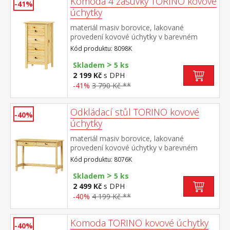
Komoda 4 zásuvky TORINO kovové
-41%
úchytky
materiál masiv borovice, lakované
provedení kovové úchytky v barevném
provedení černěná mosaz 4 zásuvky s
Kód produktu: 8098K
kovovými pojezdy
>
Skladem
5 ks
2 199 Kč
s DPH
-41%
3 790 Kč **
Odkládací stůl TORINO kovové
-40%
úchytky
materiál masiv borovice, lakované
provedení kovové úchytky v barevném
provedení černěná mosaz dvě zásuvky s
Kód produktu: 8076K
kovovými pojezdy
>
Skladem
5 ks
2 499 Kč
s DPH
-40%
4 199 Kč **
Komoda TORINO kovové úchytky
-40%