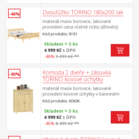
Dvoulůžko TORINO 180x200 lak
-46%
materiál masiv borovice, lakované
provedení cena včetně roštu (dřevěný
laťkový) bez matrace doporučený rozměr
Kód produktu: 8181
matrace 180 × 200 cm nebo 2 kusy 90 ×
>
200 cm
Skladem
5 ks
4 999 Kč
s DPH
-46%
9 399 Kč **
Komoda 2 dveře + zásuvka
-40%
TORINO kovové úchytky
materiál masiv borovice, lakované
provedení kovové úchytky v barevném
provedení černěná mosaz 1 zásuvka s
Kód produktu: 8060K
kovovými pojezdy, 2 dveře, 1
>
police maximální nosnosti uvedeny v
Skladem
5 ks
návodu k montáži
4 999 Kč
s DPH
-40%
8 399 Kč **