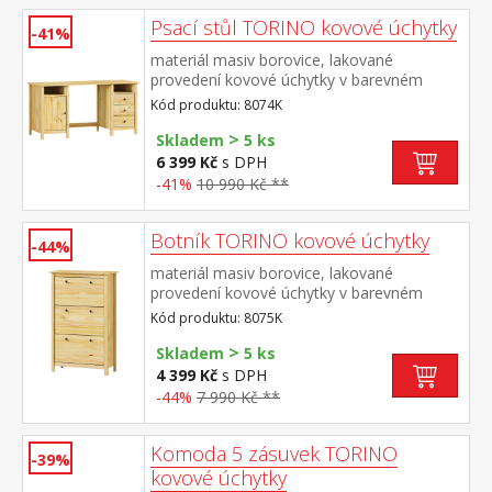
Psací stůl TORINO kovové úchytky
-41%
materiál masiv borovice, lakované
provedení kovové úchytky v barevném
provedení černěná mosaz 2 otevřené
Kód produktu: 8074K
police, 1 dvířka a 3 zásuvky s kovovými
>
pojezdy výsuv není součástí dodávky ke
Skladem
5 ks
stolu je možno dokoupit výsuvnou desku
6 399 Kč
s DPH
na klávesnici 8840
-41%
10 990 Kč **
Botník TORINO kovové úchytky
-44%
materiál masiv borovice, lakované
provedení kovové úchytky v barevném
provedení černěná mosaz 3 dvouřadé
Kód produktu: 8075K
výklopy
>
Skladem
5 ks
4 399 Kč
s DPH
-44%
7 990 Kč **
Komoda 5 zásuvek TORINO
-39%
kovové úchytky