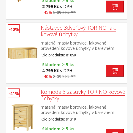
>
doporučená výška matrace 14
Skladem
5 ks
cm doporučený rozměr matrace 90 × 200
2 799 Kč
s DPH
cm vhodná jako výsuvná přistýlka k
-45%
5 090 Kč **
pohovce TORINO 8085 nebo k jednolůžku
JANA ID30400225
Nástavec 3dveřový TORINO lak,
-40%
kovové úchytky
materiál masiv borovice, lakované
provedení kovové úchytky v barevném
provedení černěná mosaz nástavec pro
Kód produktu: 8189K
skříň 8089K
>
Skladem
5 ks
4 799 Kč
s DPH
-40%
8 099 Kč **
Komoda 3 zásuvky TORINO kovové
-41%
úchytky
materiál masiv borovice, lakované
provedení kovové úchytky v barevném
provedení černěná mosaz tři zásuvky s
Kód produktu: 9131K
kovovými pojezdy
>
Skladem
5 ks