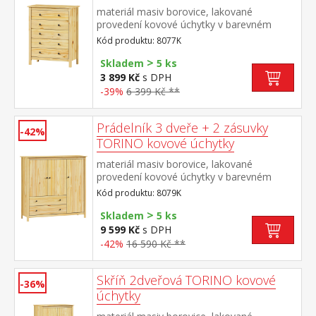
materiál masiv borovice, lakované
provedení kovové úchytky v barevném
provedení černěná mosaz 5 zásuvek s
Kód produktu: 8077K
kovovými pojezdy
>
Skladem
5 ks
3 899 Kč
s DPH
-39%
6 399 Kč **
Prádelník 3 dveře + 2 zásuvky
-42%
TORINO kovové úchytky
materiál masiv borovice, lakované
provedení kovové úchytky v barevném
provedení černěná mosaz 3 dvířka a 2
Kód produktu: 8079K
zásuvky s kovovými pojezdy
>
Skladem
5 ks
9 599 Kč
s DPH
-42%
16 590 Kč **
Skříň 2dveřová TORINO kovové
-36%
úchytky