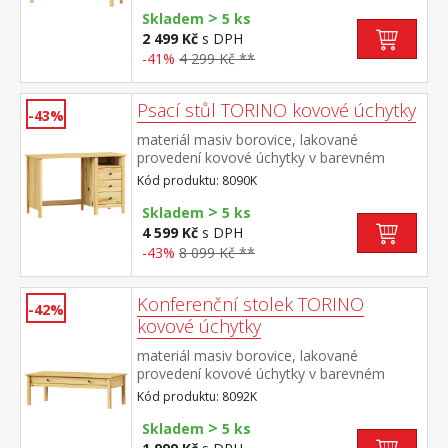
>
Skladem
5 ks
2 499 Kč
s DPH
-41%
4 299 Kč **
Psací stůl TORINO kovové úchytky
-43%
materiál masiv borovice, lakované
provedení kovové úchytky v barevném
provedení černěná mosaz 3 zásuvky s
Kód produktu: 8090K
kovovými pojezdy, 1 police výsuv není
>
součástí dodávky ke stolu je možno
Skladem
5 ks
dokoupit výsuvnou desku na klávesnici 8840
4 599 Kč
s DPH
-43%
8 099 Kč **
Konferenční stolek TORINO
-42%
kovové úchytky
materiál masiv borovice, lakované
provedení kovové úchytky v barevném
provedení černěná mosaz široká zásuvka s
Kód produktu: 8092K
kovovými pojezdy
>
Skladem
5 ks