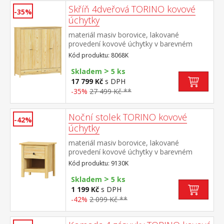
Skříň 4dveřová TORINO kovové
-35%
úchytky
materiál masiv borovice, lakované
provedení kovové úchytky v barevném
provedení černěná mosaz prostor dělený
Kód produktu: 8068K
na poloviny v levé polovině šatní tyč a
>
police na klobouky v pravé polovině 3
Skladem
5 ks
police ve spodní části 2 zásuvky s kovovými
17 799 Kč
s DPH
pojezdy doporučený nástavec 8168K
-35%
27 499 Kč **
Noční stolek TORINO kovové
-42%
úchytky
materiál masiv borovice, lakované
provedení kovové úchytky v barevném
provedení černěná mosaz jedna zásuvka s
Kód produktu: 9130K
kovovými pojezdy
>
Skladem
5 ks
1 199 Kč
s DPH
-42%
2 099 Kč **