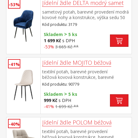
Jídelní židle DELTA modrý samet
-53%
sametový potah, barevné provedení modrá
kovové nohy a konstrukce, výška sedu 50
cm
Kód produktu: 3179
>
Skladem
5 ks
1 699 Kč
s DPH
-53%
3 665 Kč **
Jídelní židle MOJITO béžová
-41%
textilní potah, barevné provedení
béžová kovová konstrukce, barevné
provedení černá výška sedu 48
Kód produktu: 90779
cm doporučená nosnost do 120 kg
>
Skladem
5 ks
999 Kč
s DPH
-41%
1 699 Kč **
Jídelní židle POLOM béžová
-40%
textilní potah, barevné provedení
béžová kovová konstrukce, barevné