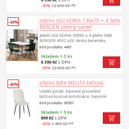
barevné provedení černá výška sedu židle
-49%
12 699 Kč **
49 cm rozměr stolu (š/h/v) 130 × 70 × 75
cm rozměr židle (š/h/v) 45 × 53 × 88 cm
Jídelní stůl ADRIA 130x70 + 4 židle
-49%
BERGEN zelený samet
jídelní stůl ADRIA 90896 a 4 jídelní židle
BERGEN 4092 stůl: deska keramika,
barevné provedení imitace
Kód produktu: 4461
mramoru kovová konstrukce, barevné
>
provedení černá židle: sametový potah,
Skladem
5 ks
barevné provedení zelená kovová
6 390 Kč
s DPH
konstrukce, barevné provedení černá výška
-49%
12 699 Kč **
sedu židle 49 cm rozměr stolu (š/h/v) 130 ×
70 × 75 cm rozměr židle (š/h/v) 45 × 53 × 88
cm
Jídelní židle MELITA béžová
-40%
textilní potah, barevné provedení
béžová kovová konstrukce, barevné
provedení černá výška sedu 50
Kód produktu: 90907
cm doporučená nosnost do 120 kg
>
Skladem
5 ks
899 Kč
s DPH
-40%
1 499 Kč **