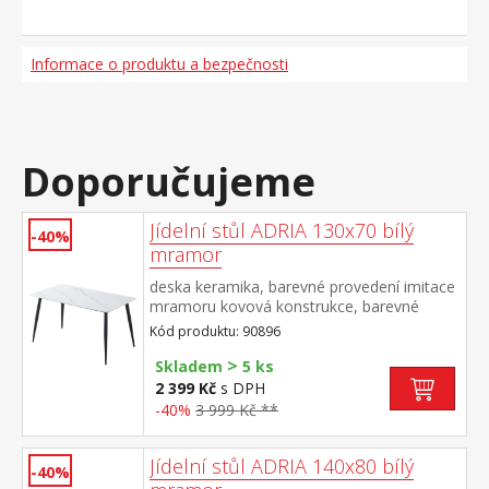
Informace o produktu a bezpečnosti
Doporučujeme
Jídelní stůl ADRIA 130x70 bílý
-40%
mramor
deska keramika, barevné provedení imitace
mramoru kovová konstrukce, barevné
provedení černá
Kód produktu: 90896
>
Skladem
5 ks
2 399 Kč
s DPH
-40%
3 999 Kč **
Jídelní stůl ADRIA 140x80 bílý
-40%