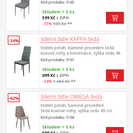
47 cm
Kód produktu: 3165
>
Skladem
5 ks
599 Kč
s DPH
-35%
935 Kč **
Jídelní židle KAPPA šedá
-34%
textilní potah, barevné provedení šedá
kovové nohy a konstrukce, výška sedu 46
cm
Kód produktu: 3167
>
Skladem
5 ks
699 Kč
s DPH
-34%
1 065 Kč **
Jídelní židle OMEGA šedá
-62%
textilní potah, barevné provedení
šedá kovové nohy, výška sedu 49 cm
Kód produktu: 3168
>
Skladem
5 ks
599 Kč
s DPH