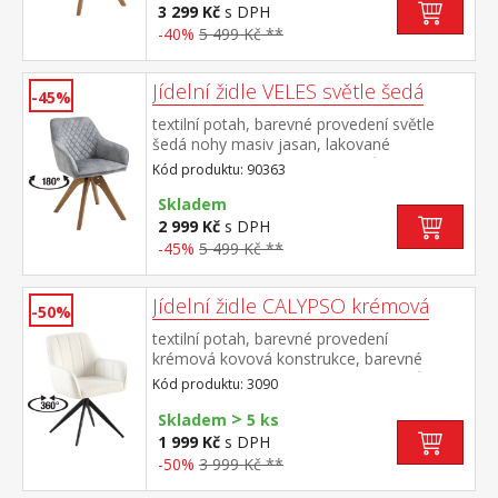
3 299 Kč
s DPH
-40%
5 499 Kč **
Jídelní židle VELES světle šedá
-45%
textilní potah, barevné provedení světle
šedá nohy masiv jasan, lakované
provedení otočná o 180 stupňů výška sedu
Kód produktu: 90363
47 cm doporučená nosnost do 120 kg
Skladem
2 999 Kč
s DPH
-45%
5 499 Kč **
Jídelní židle CALYPSO krémová
-50%
textilní potah, barevné provedení
krémová kovová konstrukce, barevné
provedení černá otočná o 360 stupňů
Kód produktu: 3090
>
Skladem
5 ks
1 999 Kč
s DPH
-50%
3 999 Kč **