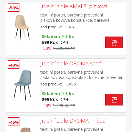
Jídelní židle AMALFI písková
-50%
textilní potah, barevné provedení
písková kovová konstrukce, barevné
provedení černá
Kód produktu: 3076
>
Skladem
5 ks
699 Kč
s DPH
-50%
1 399 Kč **
Jídelní židle DROMA šedá
-40%
textilní potah, barevné provedení
šedá kovová konstrukce, barevné provedení
černá výška sedu 47 cm doporučená
Kód produktu: 80436
nosnost do 120 kg
>
Skladem
5 ks
899 Kč
s DPH
-40%
1 499 Kč **
Jídelní židle DROMA hnědá
-46%
textilní potah, barevné provedení