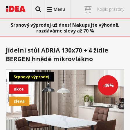
Menu
Košík: prázdný
Srpnový výprodej už dnes! Nakupujte výhodně,
rozdáváme slevy až 70 %
Jídelní stůl ADRIA 130x70 + 4 židle
BERGEN hnědé mikrovlákno
Srpnový výprodej
-49%
akce
sleva