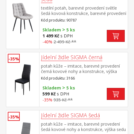
textilní potah, barevné provedení světle
šedá kovová konstrukce, barevné provedení
černá výška sedu 49 cm doporučená
Kód produktu: 90787
nosnost do 130 kg
>
Skladem
5 ks
1 499 Kč
s DPH
-40%
2 499 Kč **
Jídelní židle SIGMA černá
-35%
potah kůže – imitace, barevné provedení
černá kovové nohy a konstrukce, výška
sedu 47 cm
Kód produktu: 3166
>
Skladem
5 ks
599 Kč
s DPH
-35%
935 Kč **
Jídelní židle SIGMA šedá
-35%
potah kůže – imitace, barevné provedení
šedá kovové nohy a konstrukce, výška sedu