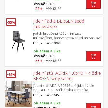
899 Kč
s DPH
-55%
1 999 Kč **
Jídelní židle BERGEN šedé
-55%
mikrovlákno
potah broušená kůže – imitace
mikrovlákno, barevné provedení antracitová
kovová konstrukce, barevné provedení
Kód produktu: 4094
černá výška sedu 51 cm
>
Skladem
5 ks
899 Kč
s DPH
-55%
1 999 Kč **
Jídelní stůl ADRIA 130x70 + 4 židle
-49%
BERGEN šedý samet
jídelní stůl ADRIA 90896 a 4 jídelní židle
BERGEN 4091 stůl: deska keramika,
barevné provedení imitace
Kód produktu: 4460
mramoru kovová konstrukce, barevné
>
provedení černá židle: sametový potah,
Skladem
5 ks
barevné provedení šedá kovová konstrukce,
6 390 Kč
s DPH