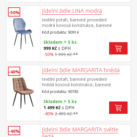
Jídelní židle LINA modrá
-50%
textilní potah, barevné provedení
modrá kovová konstrukce, barevné
provedení černá výška sedu 50
Kód produktu: 90914
cm doporučená nosnost do 120 kg
>
Skladem
5 ks
999 Kč
s DPH
-50%
1 999 Kč **
Jídelní židle MARGARITA hnědá
-40%
textilní potah, barevné provedení
hnědá kovová konstrukce, barevné
provedení černá výška sedu 49
Kód produktu: 90785
cm doporučená nosnost do 130 kg
>
Skladem
5 ks
1 499 Kč
s DPH
-40%
2 499 Kč **
Jídelní židle MARGARITA světle
-40%
šedá