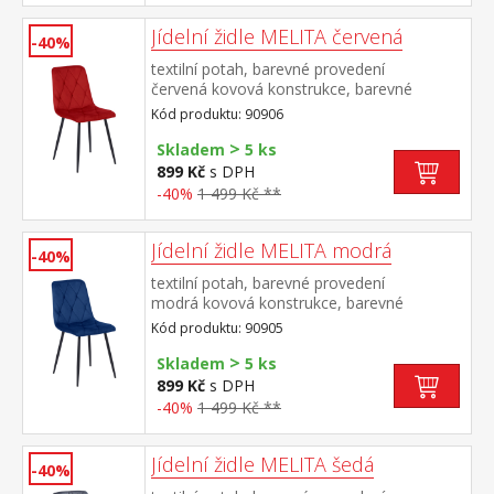
Jídelní židle MELITA červená
-40%
textilní potah, barevné provedení
červená kovová konstrukce, barevné
provedení černá výška sedu 50
Kód produktu: 90906
cm doporučená nosnost do 120 kg
>
Skladem
5 ks
899 Kč
s DPH
-40%
1 499 Kč **
Jídelní židle MELITA modrá
-40%
textilní potah, barevné provedení
modrá kovová konstrukce, barevné
provedení černá výška sedu 50
Kód produktu: 90905
cm doporučená nosnost do 120 kg
>
Skladem
5 ks
899 Kč
s DPH
-40%
1 499 Kč **
Jídelní židle MELITA šedá
-40%