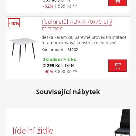
-62%
1 585 Kč **
Jídelní stůl ADRIA 70x70 bílý
-40%
mramor
deska keramika, barevné provedení imitace
mramoru kovová konstrukce, barevné
provedení černá
Kód produktu: 81202
>
Skladem
5 ks
2 299 Kč
s DPH
-40%
3 890 Kč **
Související nábytek
Jídelní židle