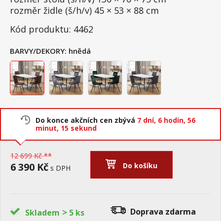
rozměr židle (š/h/v) 45 × 53 × 88 cm
Kód produktu: 4462
BARVY/DEKORY:
hnědá
Do konce akčních cen zbývá
7 dní,
6 hodin,
56
minut,
14 sekund
12 699 Kč **
6 390 Kč
Do košíku
s DPH
>
Doprava zdarma
Skladem
5 ks