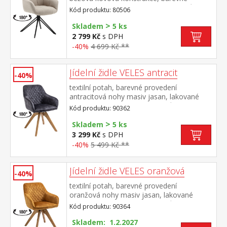
provedení černá otočná o 180 stupňů výška
Kód produktu: 80506
sedu 50 cm doporučená nosnost do 120 kg
>
Skladem
5 ks
2 799 Kč
s DPH
-40%
4 699 Kč **
Jídelní židle VELES antracit
-40%
textilní potah, barevné provedení
antracitová nohy masiv jasan, lakované
provedení otočná o 180 stupňů výška sedu
Kód produktu: 90362
47 cm doporučená nosnost do 120 kg
>
Skladem
5 ks
3 299 Kč
s DPH
-40%
5 499 Kč **
Jídelní židle VELES oranžová
-40%
textilní potah, barevné provedení
oranžová nohy masiv jasan, lakované
provedení otočná o 180 stupňů výška sedu
Kód produktu: 90364
47 cm doporučená nosnost do 120 kg
Skladem: 1.2.2027