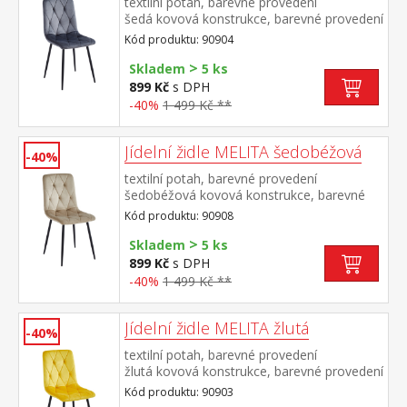
textilní potah, barevné provedení
šedá kovová konstrukce, barevné provedení
černá výška sedu 50 cm doporučená
Kód produktu: 90904
nosnost do 120 kg
>
Skladem
5 ks
899 Kč
s DPH
-40%
1 499 Kč **
Jídelní židle MELITA šedobéžová
-40%
textilní potah, barevné provedení
šedobéžová kovová konstrukce, barevné
provedení černá výška sedu 50
Kód produktu: 90908
cm doporučená nosnost do 120 kg
>
Skladem
5 ks
899 Kč
s DPH
-40%
1 499 Kč **
Jídelní židle MELITA žlutá
-40%
textilní potah, barevné provedení
žlutá kovová konstrukce, barevné provedení
černá výška sedu 50 cm doporučená
Kód produktu: 90903
nosnost do 120 kg