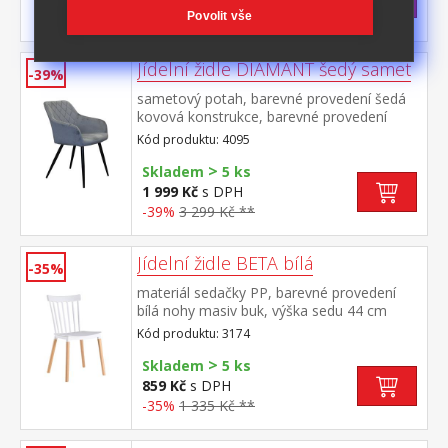
-40%
1 499 Kč **
Povolit vše
Jídelní židle DIAMANT šedý samet
-39%
sametový potah, barevné provedení šedá
kovová konstrukce, barevné provedení
černá výška sedu 51 cm, hloubka sedu 45,5
Kód produktu: 4095
cm šířka sedu v zadní nejužší části 36 cm, v
>
přední části 42 cmvhodná ke stolu BERGEN
Skladem
5 ks
dub 4090
1 999 Kč
s DPH
-39%
3 299 Kč **
Jídelní židle BETA bílá
-35%
materiál sedačky PP, barevné provedení
bílá nohy masiv buk, výška sedu 44 cm
Kód produktu: 3174
>
Skladem
5 ks
859 Kč
s DPH
-35%
1 335 Kč **