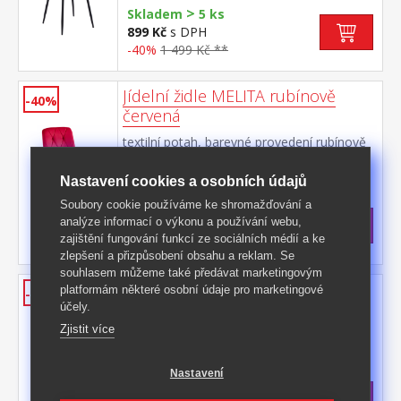
>
Skladem
5 ks
899 Kč
s DPH
-40%
1 499 Kč **
Jídelní židle MELITA rubínově
-40%
červená
textilní potah, barevné provedení rubínově
červená kovová konstrukce, barevné
provedení černá výška sedu 50
Kód produktu: 90906F
Nastavení cookies a osobních údajů
cm doporučená nosnost do 120 kg
>
Soubory cookie používáme ke shromažďování a
Skladem
5 ks
analýze informací o výkonu a používání webu,
899 Kč
s DPH
zajištění fungování funkcí ze sociálních médií a ke
-40%
1 499 Kč **
zlepšení a přizpůsobení obsahu a reklam. Se
souhlasem můžeme také předávat marketingovým
Jídelní židle MELITA zelenomodrá
platformám některé osobní údaje pro marketingové
-40%
účely.
textilní potah, barevné provedení
Zjistit více
zelenomodrá kovová konstrukce, barevné
provedení černá výška sedu 50
Kód produktu: 90905F
cm doporučená nosnost do 120 kg
Nastavení
>
Skladem
5 ks
899 Kč
s DPH