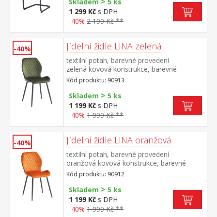
>
Skladem
5 ks
1 299 Kč
s DPH
-40%
2 199 Kč **
Jídelní židle LINA zelená
-40%
textilní potah, barevné provedení
zelená kovová konstrukce, barevné
provedení černá výška sedu 50
Kód produktu: 90913
cm doporučená nosnost do 120 kg
>
Skladem
5 ks
1 199 Kč
s DPH
-40%
1 999 Kč **
Jídelní židle LINA oranžová
-40%
textilní potah, barevné provedení
oranžová kovová konstrukce, barevné
provedení černá výška sedu 50
Kód produktu: 90912
cm doporučená nosnost do 120 kg
>
Skladem
5 ks
1 199 Kč
s DPH
-40%
1 999 Kč **