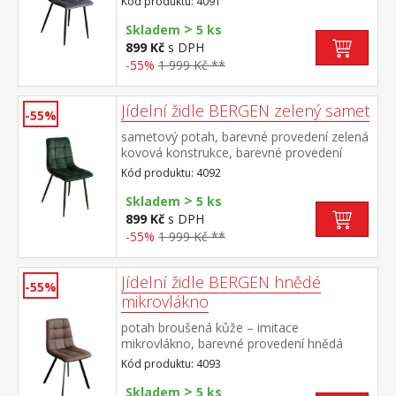
Kód produktu: 4091
>
Skladem
5 ks
899 Kč
s DPH
-55%
1 999 Kč **
Jídelní židle BERGEN zelený samet
-55%
sametový potah, barevné provedení zelená
kovová konstrukce, barevné provedení
černá výška sedu 49 cm
Kód produktu: 4092
>
Skladem
5 ks
899 Kč
s DPH
-55%
1 999 Kč **
Jídelní židle BERGEN hnědé
-55%
mikrovlákno
potah broušená kůže – imitace
mikrovlákno, barevné provedení hnědá
kovová konstrukce, barevné provedení
Kód produktu: 4093
černá výška sedu 51 cm
>
Skladem
5 ks