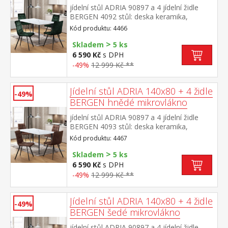
jídelní stůl ADRIA 90897 a 4 jídelní židle
BERGEN 4092 stůl: deska keramika,
barevné provedení imitace
Kód produktu: 4466
mramoru kovová konstrukce, barevné
>
provedení černá židle: sametový potah,
Skladem
5 ks
barevné provedení zelená kovová
6 590 Kč
s DPH
konstrukce, barevné provedení černá výška
-49%
12 999 Kč **
sedu židle 49 cm rozměr stolu (š/h/v) 140 ×
70 × 75 cm rozměr židle (š/h/v) 45 × 53 × 88
cm
Jídelní stůl ADRIA 140x80 + 4 židle
-49%
BERGEN hnědé mikrovlákno
jídelní stůl ADRIA 90897 a 4 jídelní židle
BERGEN 4093 stůl: deska keramika,
barevné provedení imitace
Kód produktu: 4467
mramoru kovová konstrukce, barevné
>
provedení černá židle: potah broušená kůže
Skladem
5 ks
– imitace mikrovlákno, barevné provedení
6 590 Kč
s DPH
hnědá kovová konstrukce, barevné
-49%
12 999 Kč **
provedení černá výška sedu židle 51
cm rozměr stolu (š/h/v) 140 × 70 × 75
cm rozměr židle (š/h/v) 45 × 53 × 88 cm
Jídelní stůl ADRIA 140x80 + 4 židle
-49%
BERGEN šedé mikrovlákno
jídelní stůl ADRIA 90897 a 4 jídelní židle