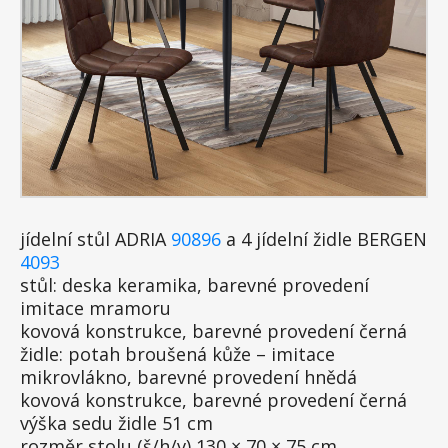
jídelní stůl ADRIA
90896
a 4 jídelní židle BERGEN
4093
stůl: deska keramika, barevné provedení
imitace mramoru
kovová konstrukce, barevné provedení černá
židle: potah broušená kůže – imitace
mikrovlákno, barevné provedení hnědá
kovová konstrukce, barevné provedení černá
výška sedu židle 51 cm
rozměr stolu (š/h/v) 130 × 70 × 75 cm