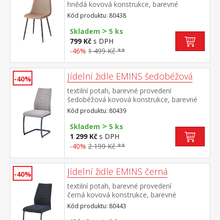
hnědá kovová konstrukce, barevné
provedení černá výška sedu 47
Kód produktu: 80438
cm doporučená nosnost do 120 kg
>
Skladem
5 ks
799 Kč
s DPH
-46%
1 499 Kč **
Jídelní židle EMINS šedobéžová
-40%
textilní potah, barevné provedení
šedobéžová kovová konstrukce, barevné
provedení černá výška sedu 48
Kód produktu: 80439
cm doporučená nosnost do 120 kg
>
Skladem
5 ks
1 299 Kč
s DPH
-40%
2 199 Kč **
Jídelní židle EMINS černá
-40%
textilní potah, barevné provedení
černá kovová konstrukce, barevné
provedení černá výška sedu 48
Kód produktu: 80443
cm doporučená nosnost do 120 kg