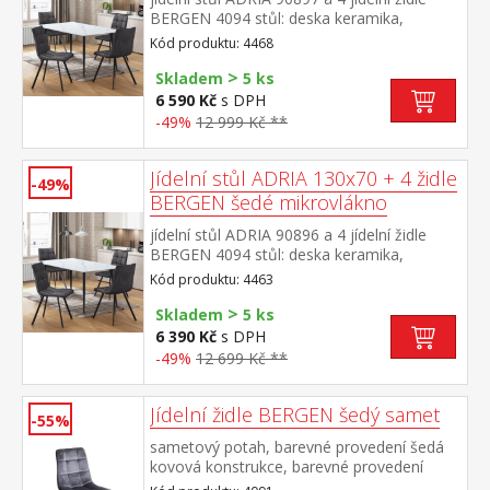
BERGEN 4094 stůl: deska keramika,
barevné provedení imitace
Kód produktu: 4468
mramoru kovová konstrukce, barevné
>
provedení černá židle: potah broušená kůže
Skladem
5 ks
– imitace mikrovlákno, barevné provedení
6 590 Kč
s DPH
antracitová kovová konstrukce, barevné
-49%
12 999 Kč **
provedení černá výška sedu židle 51
cm rozměr stolu (š/h/v) 140 × 70 × 75
cm rozměr židle (š/h/v) 45 × 53 × 88 cm
Jídelní stůl ADRIA 130x70 + 4 židle
-49%
BERGEN šedé mikrovlákno
jídelní stůl ADRIA 90896 a 4 jídelní židle
BERGEN 4094 stůl: deska keramika,
barevné provedení imitace
Kód produktu: 4463
mramoru kovová konstrukce, barevné
>
provedení černá židle: potah broušená kůže
Skladem
5 ks
– imitace mikrovlákno, barevné provedení
6 390 Kč
s DPH
antracitová kovová konstrukce, barevné
-49%
12 699 Kč **
provedení černá výška sedu židle 51
cm rozměr stolu (š/h/v) 130 × 70 × 75
cm rozměr židle (š/h/v) 45 × 53 × 88 cm
Jídelní židle BERGEN šedý samet
-55%
sametový potah, barevné provedení šedá
kovová konstrukce, barevné provedení
černá výška sedu 49 cm