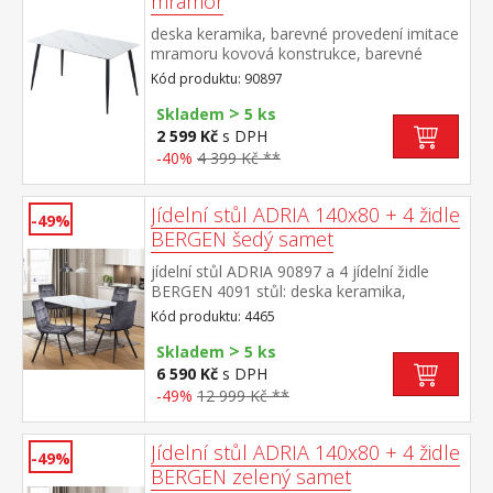
mramor
deska keramika, barevné provedení imitace
mramoru kovová konstrukce, barevné
provedení černá
Kód produktu: 90897
>
Skladem
5 ks
2 599 Kč
s DPH
-40%
4 399 Kč **
Jídelní stůl ADRIA 140x80 + 4 židle
-49%
BERGEN šedý samet
jídelní stůl ADRIA 90897 a 4 jídelní židle
BERGEN 4091 stůl: deska keramika,
barevné provedení imitace
Kód produktu: 4465
mramoru kovová konstrukce, barevné
>
provedení černá židle: sametový potah,
Skladem
5 ks
barevné provedení šedá kovová konstrukce,
6 590 Kč
s DPH
barevné provedení černá výška sedu židle
-49%
12 999 Kč **
49 cm rozměr stolu (š/h/v) 140 × 70 × 75
cm rozměr židle (š/h/v) 45 × 53 × 88 cm
Jídelní stůl ADRIA 140x80 + 4 židle
-49%
BERGEN zelený samet