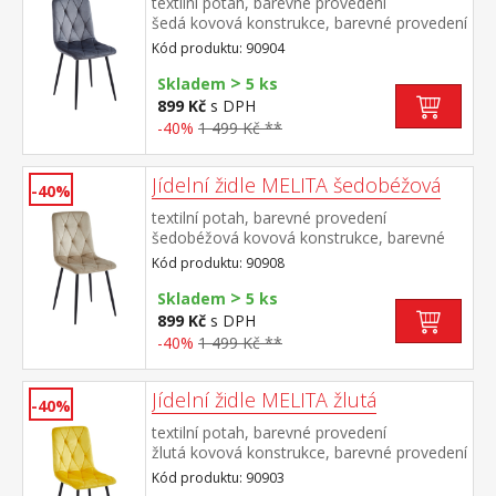
textilní potah, barevné provedení
šedá kovová konstrukce, barevné provedení
černá výška sedu 50 cm doporučená
Kód produktu: 90904
nosnost do 120 kg
>
Skladem
5 ks
899 Kč
s DPH
-40%
1 499 Kč **
Jídelní židle MELITA šedobéžová
-40%
textilní potah, barevné provedení
šedobéžová kovová konstrukce, barevné
provedení černá výška sedu 50
Kód produktu: 90908
cm doporučená nosnost do 120 kg
>
Skladem
5 ks
899 Kč
s DPH
-40%
1 499 Kč **
Jídelní židle MELITA žlutá
-40%
textilní potah, barevné provedení
žlutá kovová konstrukce, barevné provedení
černá výška sedu 50 cm doporučená
Kód produktu: 90903
nosnost do 120 kg