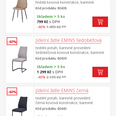
hnědá kovová konstrukce, barevné
provedení černá výška sedu 47
Kód produktu: 80438
cm doporučená nosnost do 120 kg
>
Skladem
5 ks
799 Kč
s DPH
-46%
1 499 Kč **
Jídelní židle EMINS šedobéžová
-40%
textilní potah, barevné provedení
šedobéžová kovová konstrukce, barevné
provedení černá výška sedu 48
Kód produktu: 80439
cm doporučená nosnost do 120 kg
>
Skladem
5 ks
1 299 Kč
s DPH
-40%
2 199 Kč **
Jídelní židle EMINS černá
-40%
textilní potah, barevné provedení
černá kovová konstrukce, barevné
provedení černá výška sedu 48
Kód produktu: 80443
cm doporučená nosnost do 120 kg