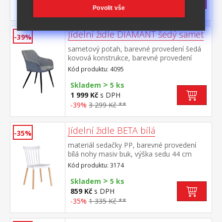
-40%
1 499 Kč **
Povolit vše
Jídelní židle DIAMANT šedý samet
-39%
sametový potah, barevné provedení šedá
kovová konstrukce, barevné provedení
černá výška sedu 51 cm, hloubka sedu 45,5
Kód produktu: 4095
cm šířka sedu v zadní nejužší části 36 cm, v
>
přední části 42 cmvhodná ke stolu BERGEN
Skladem
5 ks
dub 4090
1 999 Kč
s DPH
-39%
3 299 Kč **
Jídelní židle BETA bílá
-35%
materiál sedačky PP, barevné provedení
bílá nohy masiv buk, výška sedu 44 cm
Kód produktu: 3174
>
Skladem
5 ks
859 Kč
s DPH
-35%
1 335 Kč **