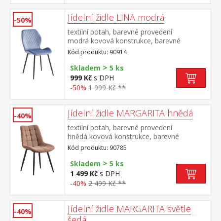
Jídelní židle LINA modrá
-50%
textilní potah, barevné provedení
modrá kovová konstrukce, barevné
provedení černá výška sedu 50
Kód produktu: 90914
cm doporučená nosnost do 120 kg
>
Skladem
5 ks
999 Kč
s DPH
-50%
1 999 Kč **
Jídelní židle MARGARITA hnědá
-40%
textilní potah, barevné provedení
hnědá kovová konstrukce, barevné
provedení černá výška sedu 49
Kód produktu: 90785
cm doporučená nosnost do 130 kg
>
Skladem
5 ks
1 499 Kč
s DPH
-40%
2 499 Kč **
Jídelní židle MARGARITA světle
-40%
šedá