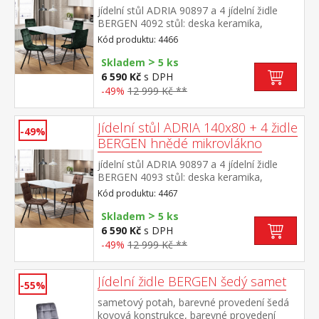
jídelní stůl ADRIA 90897 a 4 jídelní židle
BERGEN 4092 stůl: deska keramika,
barevné provedení imitace
Kód produktu: 4466
mramoru kovová konstrukce, barevné
>
provedení černá židle: sametový potah,
Skladem
5 ks
barevné provedení zelená kovová
6 590 Kč
s DPH
konstrukce, barevné provedení černá výška
-49%
12 999 Kč **
sedu židle 49 cm rozměr stolu (š/h/v) 140 ×
70 × 75 cm rozměr židle (š/h/v) 45 × 53 × 88
cm
Jídelní stůl ADRIA 140x80 + 4 židle
-49%
BERGEN hnědé mikrovlákno
jídelní stůl ADRIA 90897 a 4 jídelní židle
BERGEN 4093 stůl: deska keramika,
barevné provedení imitace
Kód produktu: 4467
mramoru kovová konstrukce, barevné
>
provedení černá židle: potah broušená kůže
Skladem
5 ks
– imitace mikrovlákno, barevné provedení
6 590 Kč
s DPH
hnědá kovová konstrukce, barevné
-49%
12 999 Kč **
provedení černá výška sedu židle 51
cm rozměr stolu (š/h/v) 140 × 70 × 75
cm rozměr židle (š/h/v) 45 × 53 × 88 cm
Jídelní židle BERGEN šedý samet
-55%
sametový potah, barevné provedení šedá
kovová konstrukce, barevné provedení