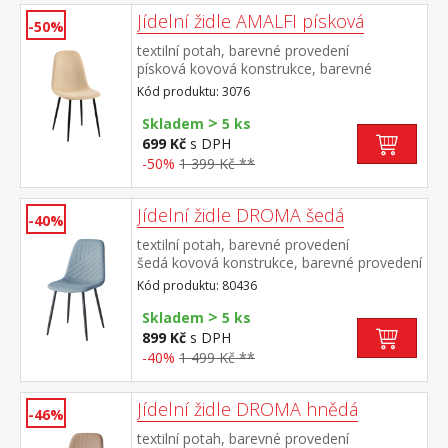
Jídelní židle AMALFI písková
-50%
textilní potah, barevné provedení
písková kovová konstrukce, barevné
provedení černá
Kód produktu: 3076
>
Skladem
5 ks
699 Kč
s DPH
-50%
1 399 Kč **
Jídelní židle DROMA šedá
-40%
textilní potah, barevné provedení
šedá kovová konstrukce, barevné provedení
černá výška sedu 47 cm doporučená
Kód produktu: 80436
nosnost do 120 kg
>
Skladem
5 ks
899 Kč
s DPH
-40%
1 499 Kč **
Jídelní židle DROMA hnědá
-46%
textilní potah, barevné provedení