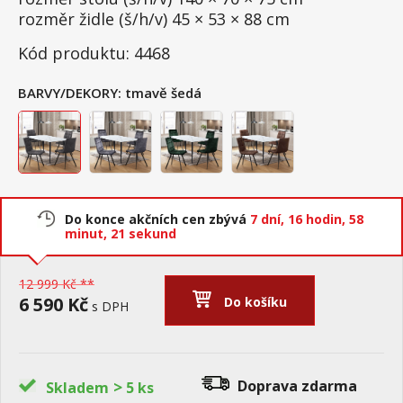
rozměr židle (š/h/v) 45 × 53 × 88 cm
Kód produktu: 4468
BARVY/DEKORY:
tmavě šedá
Do konce akčních cen zbývá
7 dní,
16 hodin,
58
minut,
20 sekund
12 999 Kč **
6 590 Kč
Do košíku
s DPH
>
Doprava zdarma
Skladem
5 ks