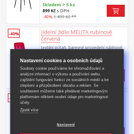
>
Skladem
5 ks
899 Kč
s DPH
-40%
1 499 Kč **
Jídelní židle MELITA rubínově
-40%
červená
textilní potah, barevné provedení rubínově
červená kovová konstrukce, barevné
provedení černá výška sedu 50
Kód produktu: 90906F
Nastavení cookies a osobních údajů
cm doporučená nosnost do 120 kg
>
Soubory cookie používáme ke shromažďování a
Skladem
5 ks
analýze informací o výkonu a používání webu,
899 Kč
s DPH
zajištění fungování funkcí ze sociálních médií a ke
-40%
1 499 Kč **
zlepšení a přizpůsobení obsahu a reklam. Se
souhlasem můžeme také předávat marketingovým
Jídelní židle MELITA zelenomodrá
platformám některé osobní údaje pro marketingové
-40%
účely.
textilní potah, barevné provedení
Zjistit více
zelenomodrá kovová konstrukce, barevné
provedení černá výška sedu 50
Kód produktu: 90905F
cm doporučená nosnost do 120 kg
Nastavení
>
Skladem
5 ks
899 Kč
s DPH