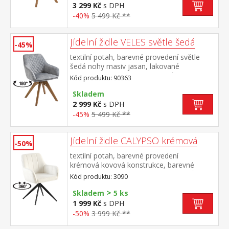
3 299 Kč
s DPH
-40%
5 499 Kč **
Jídelní židle VELES světle šedá
-45%
textilní potah, barevné provedení světle
šedá nohy masiv jasan, lakované
provedení otočná o 180 stupňů výška sedu
Kód produktu: 90363
47 cm doporučená nosnost do 120 kg
Skladem
2 999 Kč
s DPH
-45%
5 499 Kč **
Jídelní židle CALYPSO krémová
-50%
textilní potah, barevné provedení
krémová kovová konstrukce, barevné
provedení černá otočná o 360 stupňů
Kód produktu: 3090
>
Skladem
5 ks
1 999 Kč
s DPH
-50%
3 999 Kč **