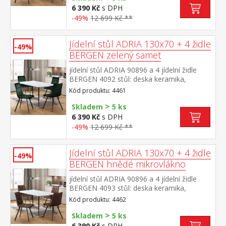
barevné provedení šedá kovová konstrukce,
6 390 Kč
s DPH
barevné provedení černá výška sedu židle
-49%
12 699 Kč **
49 cm rozměr stolu (š/h/v) 130 × 70 × 75
cm rozměr židle (š/h/v) 45 × 53 × 88 cm
Jídelní stůl ADRIA 130x70 + 4 židle
-49%
BERGEN zelený samet
jídelní stůl ADRIA 90896 a 4 jídelní židle
BERGEN 4092 stůl: deska keramika,
barevné provedení imitace
Kód produktu: 4461
mramoru kovová konstrukce, barevné
>
provedení černá židle: sametový potah,
Skladem
5 ks
barevné provedení zelená kovová
6 390 Kč
s DPH
konstrukce, barevné provedení černá výška
-49%
12 699 Kč **
sedu židle 49 cm rozměr stolu (š/h/v) 130 ×
70 × 75 cm rozměr židle (š/h/v) 45 × 53 × 88
cm
Jídelní stůl ADRIA 130x70 + 4 židle
-49%
BERGEN hnědé mikrovlákno
jídelní stůl ADRIA 90896 a 4 jídelní židle
BERGEN 4093 stůl: deska keramika,
barevné provedení imitace
Kód produktu: 4462
mramoru kovová konstrukce, barevné
>
provedení černá židle: potah broušená kůže
Skladem
5 ks
– imitace mikrovlákno, barevné provedení
6 390 Kč
s DPH