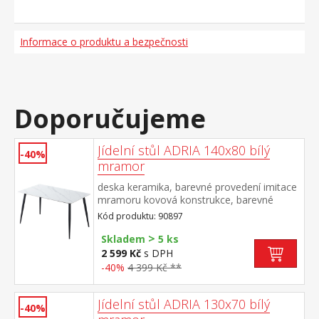
Informace o produktu a bezpečnosti
Doporučujeme
Jídelní stůl ADRIA 140x80 bílý
-40%
mramor
deska keramika, barevné provedení imitace
mramoru kovová konstrukce, barevné
provedení černá
Kód produktu: 90897
>
Skladem
5 ks
2 599 Kč
s DPH
-40%
4 399 Kč **
Jídelní stůl ADRIA 130x70 bílý
-40%