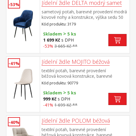
Jídelní židle DELTA modrý samet
-53%
sametový potah, barevné provedení modrá
kovové nohy a konstrukce, výška sedu 50
cm
Kód produktu: 3179
>
Skladem
5 ks
1 699 Kč
s DPH
-53%
3 665 Kč **
Jídelní židle MOJITO béžová
-41%
textilní potah, barevné provedení
béžová kovová konstrukce, barevné
provedení černá výška sedu 48
Kód produktu: 90779
cm doporučená nosnost do 120 kg
>
Skladem
5 ks
999 Kč
s DPH
-41%
1 699 Kč **
Jídelní židle POLOM béžová
-40%
textilní potah, barevné provedení
béžová kovová konstrukce, barevné