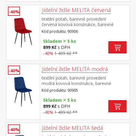
Jídelní židle MELITA červená
-40%
textilní potah, barevné provedení
červená kovová konstrukce, barevné
provedení černá výška sedu 50
Kód produktu: 90906
cm doporučená nosnost do 120 kg
>
Skladem
5 ks
899 Kč
s DPH
-40%
1 499 Kč **
Jídelní židle MELITA modrá
-40%
textilní potah, barevné provedení
modrá kovová konstrukce, barevné
provedení černá výška sedu 50
Kód produktu: 90905
cm doporučená nosnost do 120 kg
>
Skladem
5 ks
899 Kč
s DPH
-40%
1 499 Kč **
Jídelní židle MELITA šedá
-40%