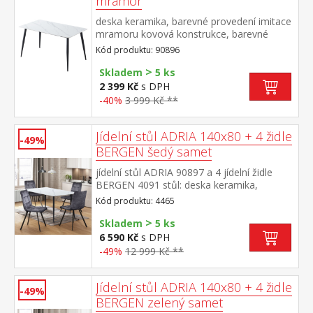
mramor
deska keramika, barevné provedení imitace
mramoru kovová konstrukce, barevné
provedení černá
Kód produktu: 90896
>
Skladem
5 ks
2 399 Kč
s DPH
-40%
3 999 Kč **
Jídelní stůl ADRIA 140x80 + 4 židle
-49%
BERGEN šedý samet
jídelní stůl ADRIA 90897 a 4 jídelní židle
BERGEN 4091 stůl: deska keramika,
barevné provedení imitace
Kód produktu: 4465
mramoru kovová konstrukce, barevné
>
provedení černá židle: sametový potah,
Skladem
5 ks
barevné provedení šedá kovová konstrukce,
6 590 Kč
s DPH
barevné provedení černá výška sedu židle
-49%
12 999 Kč **
49 cm rozměr stolu (š/h/v) 140 × 70 × 75
cm rozměr židle (š/h/v) 45 × 53 × 88 cm
Jídelní stůl ADRIA 140x80 + 4 židle
-49%
BERGEN zelený samet