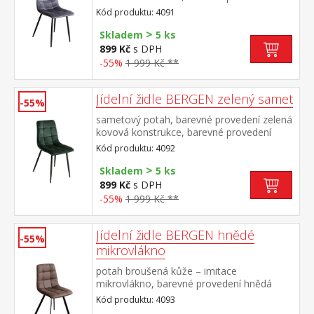
černá výška sedu 49 cm
Kód produktu: 4091
>
Skladem
5 ks
899 Kč
s DPH
-55%
1 999 Kč **
Jídelní židle BERGEN zelený samet
-55%
sametový potah, barevné provedení zelená
kovová konstrukce, barevné provedení
černá výška sedu 49 cm
Kód produktu: 4092
>
Skladem
5 ks
899 Kč
s DPH
-55%
1 999 Kč **
Jídelní židle BERGEN hnědé
-55%
mikrovlákno
potah broušená kůže – imitace
mikrovlákno, barevné provedení hnědá
kovová konstrukce, barevné provedení
Kód produktu: 4093
černá výška sedu 51 cm