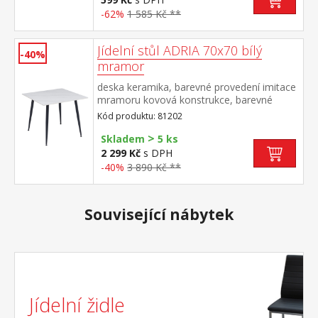
-62%
1 585 Kč **
Jídelní stůl ADRIA 70x70 bílý
-40%
mramor
deska keramika, barevné provedení imitace
mramoru kovová konstrukce, barevné
provedení černá
Kód produktu: 81202
>
Skladem
5 ks
2 299 Kč
s DPH
-40%
3 890 Kč **
Související nábytek
Jídelní židle