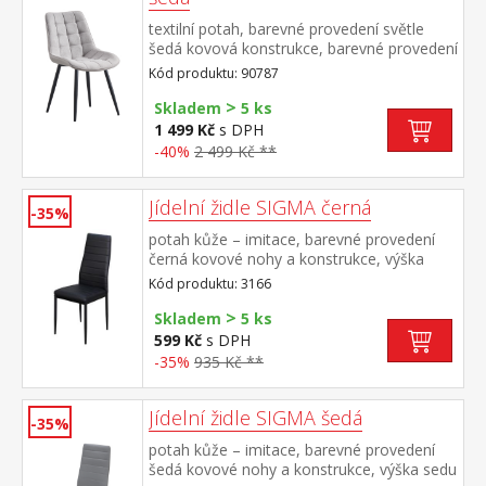
textilní potah, barevné provedení světle
šedá kovová konstrukce, barevné provedení
černá výška sedu 49 cm doporučená
Kód produktu: 90787
nosnost do 130 kg
>
Skladem
5 ks
1 499 Kč
s DPH
-40%
2 499 Kč **
Jídelní židle SIGMA černá
-35%
potah kůže – imitace, barevné provedení
černá kovové nohy a konstrukce, výška
sedu 47 cm
Kód produktu: 3166
>
Skladem
5 ks
599 Kč
s DPH
-35%
935 Kč **
Jídelní židle SIGMA šedá
-35%
potah kůže – imitace, barevné provedení
šedá kovové nohy a konstrukce, výška sedu