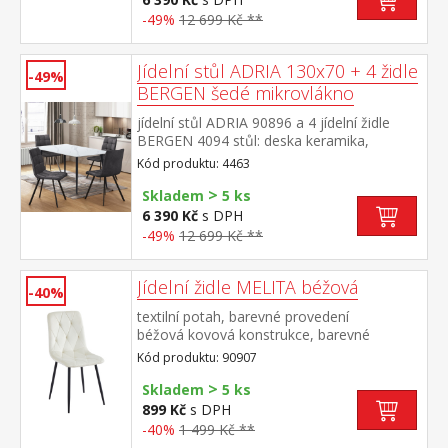
hnědá kovová konstrukce, barevné
-49%
12 699 Kč **
provedení černá výška sedu židle 51
cm rozměr stolu (š/h/v) 130 × 70 × 75
cm rozměr židle (š/h/v) 45 × 53 × 88 cm
Jídelní stůl ADRIA 130x70 + 4 židle
-49%
BERGEN šedé mikrovlákno
jídelní stůl ADRIA 90896 a 4 jídelní židle
BERGEN 4094 stůl: deska keramika,
barevné provedení imitace
Kód produktu: 4463
mramoru kovová konstrukce, barevné
>
provedení černá židle: potah broušená kůže
Skladem
5 ks
– imitace mikrovlákno, barevné provedení
6 390 Kč
s DPH
antracitová kovová konstrukce, barevné
-49%
12 699 Kč **
provedení černá výška sedu židle 51
cm rozměr stolu (š/h/v) 130 × 70 × 75
cm rozměr židle (š/h/v) 45 × 53 × 88 cm
Jídelní židle MELITA béžová
-40%
textilní potah, barevné provedení
béžová kovová konstrukce, barevné
provedení černá výška sedu 50
Kód produktu: 90907
cm doporučená nosnost do 120 kg
>
Skladem
5 ks
899 Kč
s DPH
-40%
1 499 Kč **