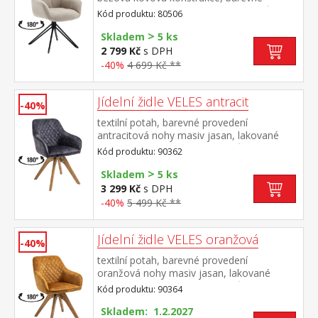
provedení černá otočná o 180 stupňů výška
Kód produktu: 80506
sedu 50 cm doporučená nosnost do 120 kg
>
Skladem
5 ks
2 799 Kč
s DPH
-40%
4 699 Kč **
Jídelní židle VELES antracit
-40%
textilní potah, barevné provedení
antracitová nohy masiv jasan, lakované
provedení otočná o 180 stupňů výška sedu
Kód produktu: 90362
47 cm doporučená nosnost do 120 kg
>
Skladem
5 ks
3 299 Kč
s DPH
-40%
5 499 Kč **
Jídelní židle VELES oranžová
-40%
textilní potah, barevné provedení
oranžová nohy masiv jasan, lakované
provedení otočná o 180 stupňů výška sedu
Kód produktu: 90364
47 cm doporučená nosnost do 120 kg
Skladem: 1.2.2027