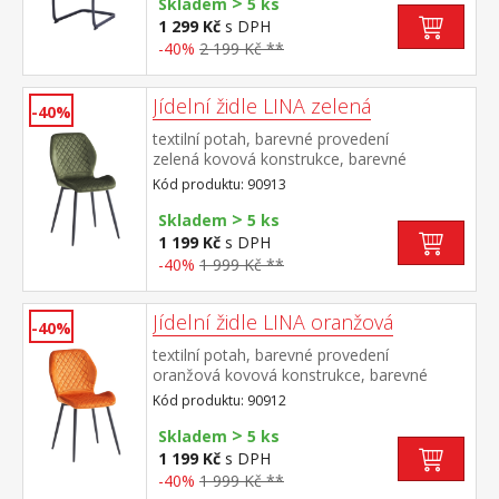
>
Skladem
5 ks
1 299 Kč
s DPH
-40%
2 199 Kč **
Jídelní židle LINA zelená
-40%
textilní potah, barevné provedení
zelená kovová konstrukce, barevné
provedení černá výška sedu 50
Kód produktu: 90913
cm doporučená nosnost do 120 kg
>
Skladem
5 ks
1 199 Kč
s DPH
-40%
1 999 Kč **
Jídelní židle LINA oranžová
-40%
textilní potah, barevné provedení
oranžová kovová konstrukce, barevné
provedení černá výška sedu 50
Kód produktu: 90912
cm doporučená nosnost do 120 kg
>
Skladem
5 ks
1 199 Kč
s DPH
-40%
1 999 Kč **