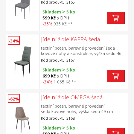
47 cm
Kód produktu: 3165
>
Skladem
5 ks
599 Kč
s DPH
-35%
935 Kč **
Jídelní židle KAPPA šedá
-34%
textilní potah, barevné provedení šedá
kovové nohy a konstrukce, výška sedu 46
cm
Kód produktu: 3167
>
Skladem
5 ks
699 Kč
s DPH
-34%
1 065 Kč **
Jídelní židle OMEGA šedá
-62%
textilní potah, barevné provedení
šedá kovové nohy, výška sedu 49 cm
Kód produktu: 3168
>
Skladem
5 ks
599 Kč
s DPH