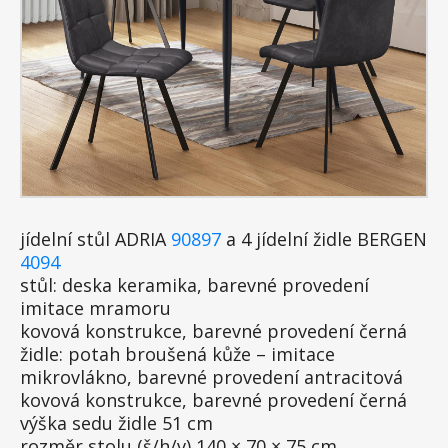
jídelní stůl ADRIA
90897
a 4 jídelní židle BERGEN
4094
stůl: deska keramika, barevné provedení
imitace mramoru
kovová konstrukce, barevné provedení černá
židle: potah broušená kůže – imitace
mikrovlákno, barevné provedení antracitová
kovová konstrukce, barevné provedení černá
výška sedu židle 51 cm
rozměr stolu (š/h/v) 140 × 70 × 75 cm