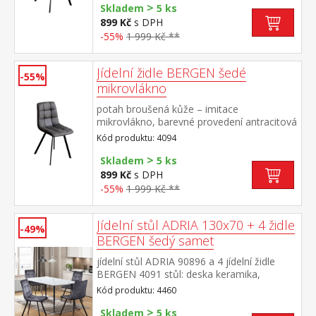
>
Skladem
5 ks
899 Kč
s DPH
-55%
1 999 Kč **
Jídelní židle BERGEN šedé
-55%
mikrovlákno
potah broušená kůže – imitace
mikrovlákno, barevné provedení antracitová
kovová konstrukce, barevné provedení
Kód produktu: 4094
černá výška sedu 51 cm
>
Skladem
5 ks
899 Kč
s DPH
-55%
1 999 Kč **
Jídelní stůl ADRIA 130x70 + 4 židle
-49%
BERGEN šedý samet
jídelní stůl ADRIA 90896 a 4 jídelní židle
BERGEN 4091 stůl: deska keramika,
barevné provedení imitace
Kód produktu: 4460
mramoru kovová konstrukce, barevné
>
provedení černá židle: sametový potah,
Skladem
5 ks