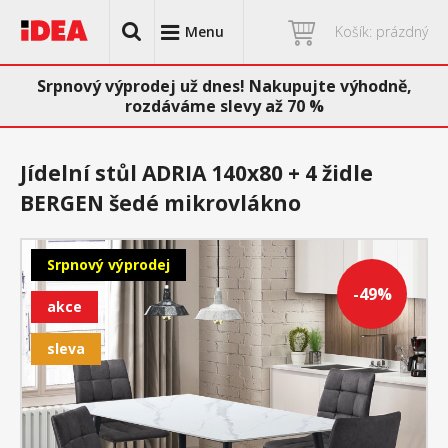
Menu
Košík: prázdný
Srpnový výprodej už dnes! Nakupujte výhodně,
rozdáváme slevy až 70 %
Jídelní stůl ADRIA 140x80 + 4 židle
BERGEN šedé mikrovlákno
Srpnový výprodej
-49%
akce
sleva