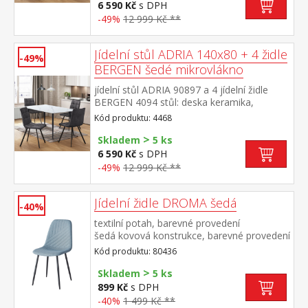
– imitace mikrovlákno, barevné provedení
6 590 Kč
s DPH
hnědá kovová konstrukce, barevné
-49%
12 999 Kč **
provedení černá výška sedu židle 51
cm rozměr stolu (š/h/v) 140 × 70 × 75
cm rozměr židle (š/h/v) 45 × 53 × 88 cm
Jídelní stůl ADRIA 140x80 + 4 židle
-49%
BERGEN šedé mikrovlákno
jídelní stůl ADRIA 90897 a 4 jídelní židle
BERGEN 4094 stůl: deska keramika,
barevné provedení imitace
Kód produktu: 4468
mramoru kovová konstrukce, barevné
>
provedení černá židle: potah broušená kůže
Skladem
5 ks
– imitace mikrovlákno, barevné provedení
6 590 Kč
s DPH
antracitová kovová konstrukce, barevné
-49%
12 999 Kč **
provedení černá výška sedu židle 51
cm rozměr stolu (š/h/v) 140 × 70 × 75
cm rozměr židle (š/h/v) 45 × 53 × 88 cm
Jídelní židle DROMA šedá
-40%
textilní potah, barevné provedení
šedá kovová konstrukce, barevné provedení
černá výška sedu 47 cm doporučená
Kód produktu: 80436
nosnost do 120 kg
>
Skladem
5 ks
899 Kč
s DPH
-40%
1 499 Kč **