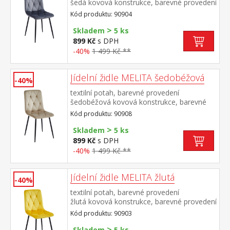
šedá kovová konstrukce, barevné provedení
černá výška sedu 50 cm doporučená
Kód produktu: 90904
nosnost do 120 kg
>
Skladem
5 ks
899 Kč
s DPH
-40%
1 499 Kč **
Jídelní židle MELITA šedobéžová
-40%
textilní potah, barevné provedení
šedobéžová kovová konstrukce, barevné
provedení černá výška sedu 50
Kód produktu: 90908
cm doporučená nosnost do 120 kg
>
Skladem
5 ks
899 Kč
s DPH
-40%
1 499 Kč **
Jídelní židle MELITA žlutá
-40%
textilní potah, barevné provedení
žlutá kovová konstrukce, barevné provedení
černá výška sedu 50 cm doporučená
Kód produktu: 90903
nosnost do 120 kg
>
Skladem
5 ks