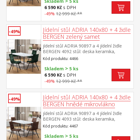
>
provedení černá židle: sametový potah,
Skladem
5 ks
barevné provedení šedá kovová konstrukce,
6 590 Kč
s DPH
barevné provedení černá výška sedu židle
-49%
12 999 Kč **
49 cm rozměr stolu (š/h/v) 140 × 70 × 75
cm rozměr židle (š/h/v) 45 × 53 × 88 cm
Jídelní stůl ADRIA 140x80 + 4 židle
-49%
BERGEN zelený samet
jídelní stůl ADRIA 90897 a 4 jídelní židle
BERGEN 4092 stůl: deska keramika,
barevné provedení imitace
Kód produktu: 4466
mramoru kovová konstrukce, barevné
>
provedení černá židle: sametový potah,
Skladem
5 ks
barevné provedení zelená kovová
6 590 Kč
s DPH
konstrukce, barevné provedení černá výška
-49%
12 999 Kč **
sedu židle 49 cm rozměr stolu (š/h/v) 140 ×
70 × 75 cm rozměr židle (š/h/v) 45 × 53 × 88
cm
Jídelní stůl ADRIA 140x80 + 4 židle
-49%
BERGEN hnědé mikrovlákno
jídelní stůl ADRIA 90897 a 4 jídelní židle
BERGEN 4093 stůl: deska keramika,
barevné provedení imitace
Kód produktu: 4467
mramoru kovová konstrukce, barevné
>
provedení černá židle: potah broušená kůže
Skladem
5 ks