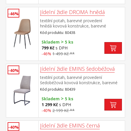
Jídelní židle DROMA hnědá
-46%
textilní potah, barevné provedení
hnědá kovová konstrukce, barevné
provedení černá výška sedu 47
Kód produktu: 80438
cm doporučená nosnost do 120 kg
>
Skladem
5 ks
799 Kč
s DPH
-46%
1 499 Kč **
Jídelní židle EMINS šedobéžová
-40%
textilní potah, barevné provedení
šedobéžová kovová konstrukce, barevné
provedení černá výška sedu 48
Kód produktu: 80439
cm doporučená nosnost do 120 kg
>
Skladem
5 ks
1 299 Kč
s DPH
-40%
2 199 Kč **
Jídelní židle EMINS černá
-40%