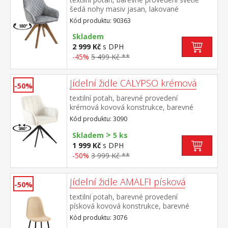
šedá nohy masiv jasan, lakované
provedení otočná o 180 stupňů výška sedu
Kód produktu: 90363
47 cm doporučená nosnost do 120 kg
Skladem
2 999 Kč
s DPH
-45%
5 499 Kč **
Jídelní židle CALYPSO krémová
-50%
textilní potah, barevné provedení
krémová kovová konstrukce, barevné
provedení černá otočná o 360 stupňů
Kód produktu: 3090
>
Skladem
5 ks
1 999 Kč
s DPH
-50%
3 999 Kč **
Jídelní židle AMALFI písková
-50%
textilní potah, barevné provedení
písková kovová konstrukce, barevné
provedení černá
Kód produktu: 3076