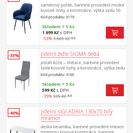
sametový potah, barevné provedení modrá
kovové nohy a konstrukce, výška sedu 50
cm
Kód produktu: 3179
>
Skladem
5 ks
1 699 Kč
s DPH
-53%
3 665 Kč **
Jídelní židle SIGMA šedá
-35%
potah kůže – imitace, barevné provedení
šedá kovové nohy a konstrukce, výška sedu
47 cm
Kód produktu: 3165
>
Skladem
5 ks
599 Kč
s DPH
-35%
935 Kč **
Jídelní stůl ADRIA 130x70 bílý
-40%
mramor
deska keramika, barevné provedení imitace
mramoru kovová konstrukce, barevné