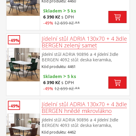
Kód produktu: 4460
mramoru kovová konstrukce, barevné
>
provedení černá židle: sametový potah,
Skladem
5 ks
barevné provedení šedá kovová konstrukce,
6 390 Kč
s DPH
barevné provedení černá výška sedu židle
-49%
12 699 Kč **
49 cm rozměr stolu (š/h/v) 130 × 70 × 75
cm rozměr židle (š/h/v) 45 × 53 × 88 cm
Jídelní stůl ADRIA 130x70 + 4 židle
-49%
BERGEN zelený samet
jídelní stůl ADRIA 90896 a 4 jídelní židle
BERGEN 4092 stůl: deska keramika,
barevné provedení imitace
Kód produktu: 4461
mramoru kovová konstrukce, barevné
>
provedení černá židle: sametový potah,
Skladem
5 ks
barevné provedení zelená kovová
6 390 Kč
s DPH
konstrukce, barevné provedení černá výška
-49%
12 699 Kč **
sedu židle 49 cm rozměr stolu (š/h/v) 130 ×
70 × 75 cm rozměr židle (š/h/v) 45 × 53 × 88
cm
Jídelní stůl ADRIA 130x70 + 4 židle
-49%
BERGEN hnědé mikrovlákno
jídelní stůl ADRIA 90896 a 4 jídelní židle
BERGEN 4093 stůl: deska keramika,
barevné provedení imitace
Kód produktu: 4462