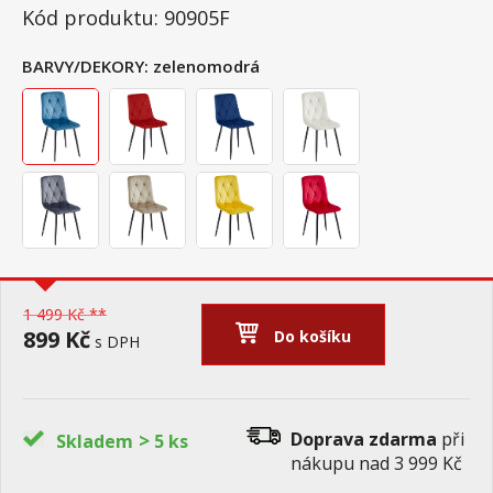
Kód produktu: 90905F
BARVY/DEKORY:
zelenomodrá
1 499 Kč **
899 Kč
Do košíku
s DPH
>
Doprava zdarma
při
Skladem
5 ks
nákupu nad 3 999 Kč