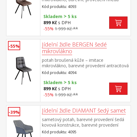
kovová konstrukce, barevné provedení
Kód produktu: 4093
černá výška sedu 51 cm
>
Skladem
5 ks
899 Kč
s DPH
-55%
1 999 Kč **
Jídelní židle BERGEN šedé
-55%
mikrovlákno
potah broušená kůže – imitace
mikrovlákno, barevné provedení antracitová
kovová konstrukce, barevné provedení
Kód produktu: 4094
černá výška sedu 51 cm
>
Skladem
5 ks
899 Kč
s DPH
-55%
1 999 Kč **
Jídelní židle DIAMANT šedý samet
-39%
sametový potah, barevné provedení šedá
kovová konstrukce, barevné provedení
černá výška sedu 51 cm, hloubka sedu 45,5
Kód produktu: 4095
cm šířka sedu v zadní nejužší části 36 cm, v