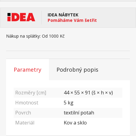
IDEA NÁBYTEK
Pomáháme Vám šetřit
Nákup na splátky:
Od 1000 Kč
Parametry
Podrobný popis
Rozměry [cm]
44 × 55 × 91 (š × h × v)
Hmotnost
5
kg
Povrch
textilní potah
Materiál
Kov a sklo