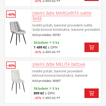
-40%
2 499 Kč **
Jídelní židle MARGARITA světle
-40%
šedá
textilní potah, barevné provedení světle
šedá kovová konstrukce, barevné provedení
černá výška sedu 49 cm doporučená
Kód produktu: 90787
nosnost do 130 kg
>
Skladem
5 ks
1 499 Kč
s DPH
-40%
2 499 Kč **
Jídelní židle MELITA béžová
-40%
textilní potah, barevné provedení
béžová kovová konstrukce, barevné
provedení černá výška sedu 50
Kód produktu: 90907
cm doporučená nosnost do 120 kg
>
Skladem
5 ks
899 Kč
s DPH
-40%
1 499 Kč **