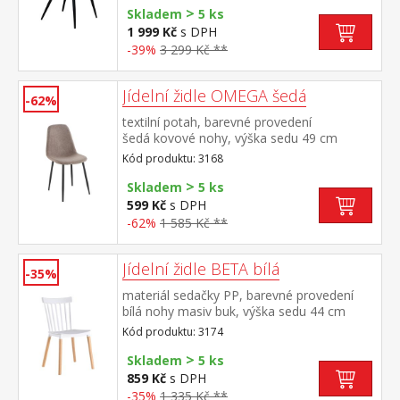
>
přední části 42 cmvhodná ke stolu BERGEN
Skladem
5 ks
dub 4090
1 999 Kč
s DPH
-39%
3 299 Kč **
Jídelní židle OMEGA šedá
-62%
textilní potah, barevné provedení
šedá kovové nohy, výška sedu 49 cm
Kód produktu: 3168
>
Skladem
5 ks
599 Kč
s DPH
-62%
1 585 Kč **
Jídelní židle BETA bílá
-35%
materiál sedačky PP, barevné provedení
bílá nohy masiv buk, výška sedu 44 cm
Kód produktu: 3174
>
Skladem
5 ks
859 Kč
s DPH
-35%
1 335 Kč **