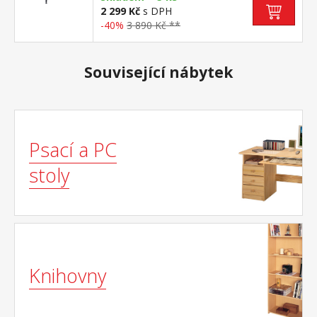
2 299 Kč
s DPH
-40%
3 890 Kč **
Související nábytek
Psací a PC
stoly
Knihovny