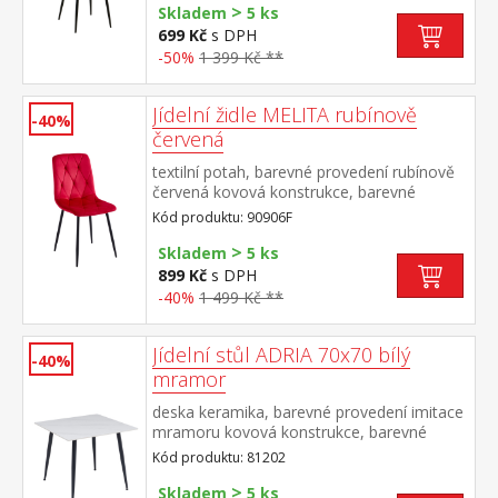
>
Skladem
5 ks
699 Kč
s DPH
-50%
1 399 Kč **
Jídelní židle MELITA rubínově
-40%
červená
textilní potah, barevné provedení rubínově
červená kovová konstrukce, barevné
provedení černá výška sedu 50
Kód produktu: 90906F
cm doporučená nosnost do 120 kg
>
Skladem
5 ks
899 Kč
s DPH
-40%
1 499 Kč **
Jídelní stůl ADRIA 70x70 bílý
-40%
mramor
deska keramika, barevné provedení imitace
mramoru kovová konstrukce, barevné
provedení černá
Kód produktu: 81202
>
Skladem
5 ks