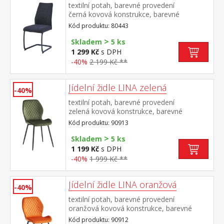
textilní potah, barevné provedení
černá kovová konstrukce, barevné
provedení černá výška sedu 48
Kód produktu: 80443
cm doporučená nosnost do 120 kg
>
Skladem
5 ks
1 299 Kč
s DPH
-40%
2 199 Kč **
Jídelní židle LINA zelená
-40%
textilní potah, barevné provedení
zelená kovová konstrukce, barevné
provedení černá výška sedu 50
Kód produktu: 90913
cm doporučená nosnost do 120 kg
>
Skladem
5 ks
1 199 Kč
s DPH
-40%
1 999 Kč **
Jídelní židle LINA oranžová
-40%
textilní potah, barevné provedení
oranžová kovová konstrukce, barevné
provedení černá výška sedu 50
Kód produktu: 90912