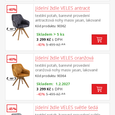
Jídelní židle VELES antracit
-40%
textilní potah, barevné provedení
antracitová nohy masiv jasan, lakované
provedení otočná o 180 stupňů výška sedu
Kód produktu: 90362
47 cm doporučená nosnost do 120 kg
>
Skladem
5 ks
3 299 Kč
s DPH
-40%
5 499 Kč **
Jídelní židle VELES oranžová
-40%
textilní potah, barevné provedení
oranžová nohy masiv jasan, lakované
provedení otočná o 180 stupňů výška sedu
Kód produktu: 90364
47 cm doporučená nosnost do 120 kg
Skladem: 1.2.2027
3 299 Kč
s DPH
-40%
5 499 Kč **
Jídelní židle VELES světle šedá
-45%
textilní potah, barevné provedení světle