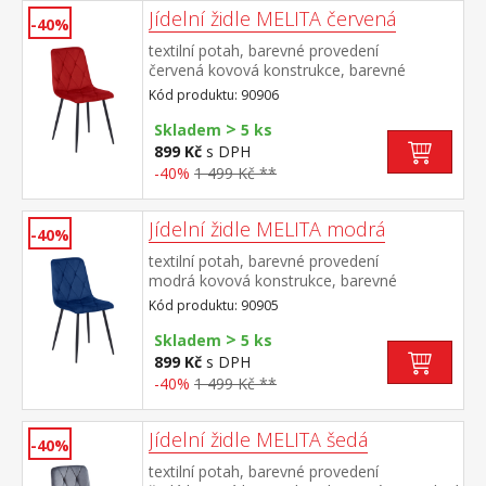
Jídelní židle MELITA červená
-40%
textilní potah, barevné provedení
červená kovová konstrukce, barevné
provedení černá výška sedu 50
Kód produktu: 90906
cm doporučená nosnost do 120 kg
>
Skladem
5 ks
899 Kč
s DPH
-40%
1 499 Kč **
Jídelní židle MELITA modrá
-40%
textilní potah, barevné provedení
modrá kovová konstrukce, barevné
provedení černá výška sedu 50
Kód produktu: 90905
cm doporučená nosnost do 120 kg
>
Skladem
5 ks
899 Kč
s DPH
-40%
1 499 Kč **
Jídelní židle MELITA šedá
-40%
textilní potah, barevné provedení