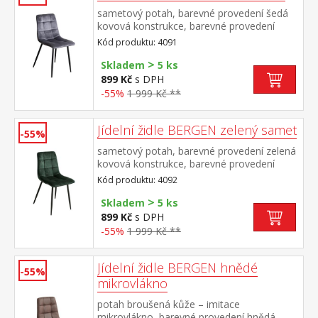
sametový potah, barevné provedení šedá
kovová konstrukce, barevné provedení
černá výška sedu 49 cm
Kód produktu: 4091
>
Skladem
5 ks
899 Kč
s DPH
-55%
1 999 Kč **
Jídelní židle BERGEN zelený samet
-55%
sametový potah, barevné provedení zelená
kovová konstrukce, barevné provedení
černá výška sedu 49 cm
Kód produktu: 4092
>
Skladem
5 ks
899 Kč
s DPH
-55%
1 999 Kč **
Jídelní židle BERGEN hnědé
-55%
mikrovlákno
potah broušená kůže – imitace
mikrovlákno, barevné provedení hnědá