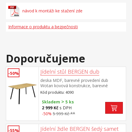
návod k montáži ke stažení zde
Informace o produktu a bezpečnosti
Doporučujeme
Jídelní stůl BERGEN dub
-50%
deska MDF, barevné provedení dub
Wotan kovová konstrukce, barevné
provedení černá
Kód produktu: 4090
>
Skladem
5 ks
2 999 Kč
s DPH
-50%
5 999 Kč **
Jídelní židle BERGEN šedý samet
-55%