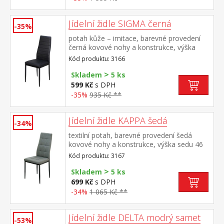
Jídelní židle SIGMA černá
-35%
potah kůže – imitace, barevné provedení
černá kovové nohy a konstrukce, výška
sedu 47 cm
Kód produktu: 3166
>
Skladem
5 ks
599 Kč
s DPH
-35%
935 Kč **
Jídelní židle KAPPA šedá
-34%
textilní potah, barevné provedení šedá
kovové nohy a konstrukce, výška sedu 46
cm
Kód produktu: 3167
>
Skladem
5 ks
699 Kč
s DPH
-34%
1 065 Kč **
Jídelní židle DELTA modrý samet
-53%