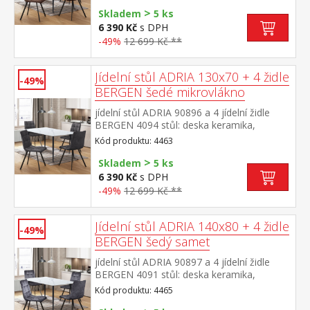
mramoru kovová konstrukce, barevné
>
provedení černá židle: potah broušená kůže
Skladem
5 ks
– imitace mikrovlákno, barevné provedení
6 390 Kč
s DPH
hnědá kovová konstrukce, barevné
-49%
12 699 Kč **
provedení černá výška sedu židle 51
cm rozměr stolu (š/h/v) 130 × 70 × 75
cm rozměr židle (š/h/v) 45 × 53 × 88 cm
Jídelní stůl ADRIA 130x70 + 4 židle
-49%
BERGEN šedé mikrovlákno
jídelní stůl ADRIA 90896 a 4 jídelní židle
BERGEN 4094 stůl: deska keramika,
barevné provedení imitace
Kód produktu: 4463
mramoru kovová konstrukce, barevné
>
provedení černá židle: potah broušená kůže
Skladem
5 ks
– imitace mikrovlákno, barevné provedení
6 390 Kč
s DPH
antracitová kovová konstrukce, barevné
-49%
12 699 Kč **
provedení černá výška sedu židle 51
cm rozměr stolu (š/h/v) 130 × 70 × 75
cm rozměr židle (š/h/v) 45 × 53 × 88 cm
Jídelní stůl ADRIA 140x80 + 4 židle
-49%
BERGEN šedý samet
jídelní stůl ADRIA 90897 a 4 jídelní židle
BERGEN 4091 stůl: deska keramika,
barevné provedení imitace
Kód produktu: 4465
mramoru kovová konstrukce, barevné