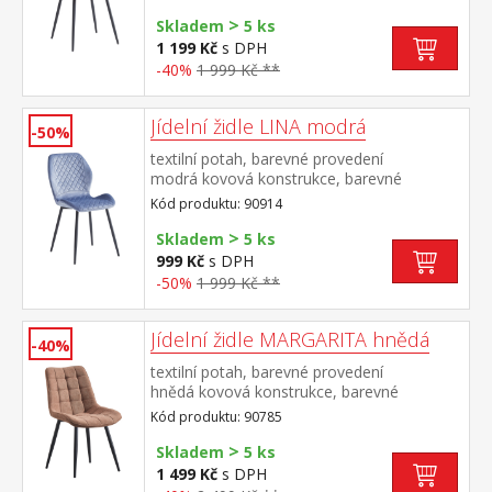
cm doporučená nosnost do 120 kg
>
Skladem
5 ks
1 199 Kč
s DPH
-40%
1 999 Kč **
Jídelní židle LINA modrá
-50%
textilní potah, barevné provedení
modrá kovová konstrukce, barevné
provedení černá výška sedu 50
Kód produktu: 90914
cm doporučená nosnost do 120 kg
>
Skladem
5 ks
999 Kč
s DPH
-50%
1 999 Kč **
Jídelní židle MARGARITA hnědá
-40%
textilní potah, barevné provedení
hnědá kovová konstrukce, barevné
provedení černá výška sedu 49
Kód produktu: 90785
cm doporučená nosnost do 130 kg
>
Skladem
5 ks
1 499 Kč
s DPH