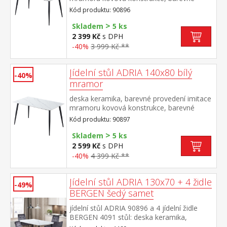
provedení černá
Kód produktu: 90896
>
Skladem
5 ks
2 399 Kč
s DPH
-40%
3 999 Kč **
Jídelní stůl ADRIA 140x80 bílý
-40%
mramor
deska keramika, barevné provedení imitace
mramoru kovová konstrukce, barevné
provedení černá
Kód produktu: 90897
>
Skladem
5 ks
2 599 Kč
s DPH
-40%
4 399 Kč **
Jídelní stůl ADRIA 130x70 + 4 židle
-49%
BERGEN šedý samet
jídelní stůl ADRIA 90896 a 4 jídelní židle
BERGEN 4091 stůl: deska keramika,
barevné provedení imitace