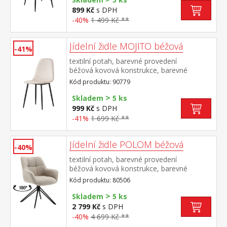
899 Kč
s DPH
-40%
1 499 Kč **
Jídelní židle MOJITO béžová
-41%
textilní potah, barevné provedení
béžová kovová konstrukce, barevné
provedení černá výška sedu 48
Kód produktu: 90779
cm doporučená nosnost do 120 kg
>
Skladem
5 ks
999 Kč
s DPH
-41%
1 699 Kč **
Jídelní židle POLOM béžová
-40%
textilní potah, barevné provedení
béžová kovová konstrukce, barevné
provedení černá otočná o 180 stupňů výška
Kód produktu: 80506
sedu 50 cm doporučená nosnost do 120 kg
>
Skladem
5 ks
2 799 Kč
s DPH
-40%
4 699 Kč **