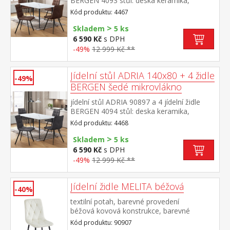
BERGEN 4093 stůl: deska keramika,
barevné provedení imitace
Kód produktu: 4467
mramoru kovová konstrukce, barevné
>
provedení černá židle: potah broušená kůže
Skladem
5 ks
– imitace mikrovlákno, barevné provedení
6 590 Kč
s DPH
hnědá kovová konstrukce, barevné
-49%
12 999 Kč **
provedení černá výška sedu židle 51
cm rozměr stolu (š/h/v) 140 × 70 × 75
cm rozměr židle (š/h/v) 45 × 53 × 88 cm
Jídelní stůl ADRIA 140x80 + 4 židle
-49%
BERGEN šedé mikrovlákno
jídelní stůl ADRIA 90897 a 4 jídelní židle
BERGEN 4094 stůl: deska keramika,
barevné provedení imitace
Kód produktu: 4468
mramoru kovová konstrukce, barevné
>
provedení černá židle: potah broušená kůže
Skladem
5 ks
– imitace mikrovlákno, barevné provedení
6 590 Kč
s DPH
antracitová kovová konstrukce, barevné
-49%
12 999 Kč **
provedení černá výška sedu židle 51
cm rozměr stolu (š/h/v) 140 × 70 × 75
cm rozměr židle (š/h/v) 45 × 53 × 88 cm
Jídelní židle MELITA béžová
-40%
textilní potah, barevné provedení
béžová kovová konstrukce, barevné
provedení černá výška sedu 50
Kód produktu: 90907
cm doporučená nosnost do 120 kg