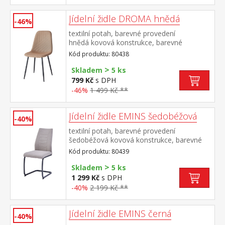
Jídelní židle DROMA hnědá
-46%
textilní potah, barevné provedení
hnědá kovová konstrukce, barevné
provedení černá výška sedu 47
Kód produktu: 80438
cm doporučená nosnost do 120 kg
>
Skladem
5 ks
799 Kč
s DPH
-46%
1 499 Kč **
Jídelní židle EMINS šedobéžová
-40%
textilní potah, barevné provedení
šedobéžová kovová konstrukce, barevné
provedení černá výška sedu 48
Kód produktu: 80439
cm doporučená nosnost do 120 kg
>
Skladem
5 ks
1 299 Kč
s DPH
-40%
2 199 Kč **
Jídelní židle EMINS černá
-40%