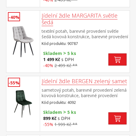
Jídelní židle MARGARITA světle
-40%
šedá
textilní potah, barevné provedení světle
šedá kovová konstrukce, barevné provedení
černá výška sedu 49 cm doporučená
Kód produktu: 90787
nosnost do 130 kg
>
Skladem
5 ks
1 499 Kč
s DPH
-40%
2 499 Kč **
Jídelní židle BERGEN zelený samet
-55%
sametový potah, barevné provedení zelená
kovová konstrukce, barevné provedení
černá výška sedu 49 cm
Kód produktu: 4092
>
Skladem
5 ks
899 Kč
s DPH
-55%
1 999 Kč **