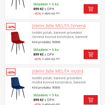
>
Skladem
5 ks
899 Kč
s DPH
-40%
1 499 Kč **
Jídelní židle MELITA červená
-40%
textilní potah, barevné provedení
červená kovová konstrukce, barevné
provedení černá výška sedu 50
Kód produktu: 90906
cm doporučená nosnost do 120 kg
>
Skladem
5 ks
899 Kč
s DPH
-40%
1 499 Kč **
Jídelní židle MELITA modrá
-40%
textilní potah, barevné provedení
modrá kovová konstrukce, barevné
provedení černá výška sedu 50
Kód produktu: 90905
cm doporučená nosnost do 120 kg
>
Skladem
5 ks
899 Kč
s DPH
-40%
1 499 Kč **