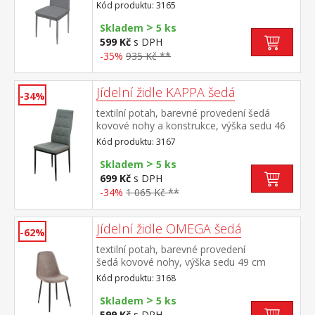
47 cm
Kód produktu: 3165
>
Skladem
5 ks
599 Kč
s DPH
-35%
935 Kč **
Jídelní židle KAPPA šedá
-34%
textilní potah, barevné provedení šedá
kovové nohy a konstrukce, výška sedu 46
cm
Kód produktu: 3167
>
Skladem
5 ks
699 Kč
s DPH
-34%
1 065 Kč **
Jídelní židle OMEGA šedá
-62%
textilní potah, barevné provedení
šedá kovové nohy, výška sedu 49 cm
Kód produktu: 3168
>
Skladem
5 ks
599 Kč
s DPH