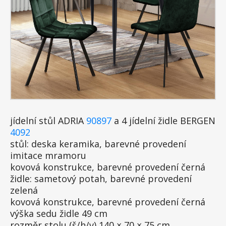
jídelní stůl ADRIA
90897
a 4 jídelní židle BERGEN
4092
stůl: deska keramika, barevné provedení
imitace mramoru
kovová konstrukce, barevné provedení černá
židle: sametový potah, barevné provedení
zelená
kovová konstrukce, barevné provedení černá
výška sedu židle 49 cm
rozměr stolu (š/h/v) 140 × 70 × 75 cm