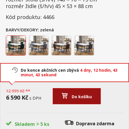
rozměr židle (š/h/v) 45 × 53 × 88 cm
Kód produktu: 4466
BARVY/DEKORY:
zelená
Do konce akčních cen zbývá
4 dny,
12 hodin,
43
minut,
42 sekund
12 999 Kč **
6 590 Kč
Do košíku
s DPH
>
Doprava zdarma
Skladem
5 ks