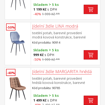
cm doporučená nosnost do 120 kg
>
Skladem
5 ks
1 199 Kč
s DPH
-40%
1 999 Kč **
Jídelní židle LINA modrá
-50%
textilní potah, barevné provedení
modrá kovová konstrukce, barevné
provedení černá výška sedu 50
Kód produktu: 90914
cm doporučená nosnost do 120 kg
>
Skladem
5 ks
999 Kč
s DPH
-50%
1 999 Kč **
Jídelní židle MARGARITA hnědá
-40%
textilní potah, barevné provedení
hnědá kovová konstrukce, barevné
provedení černá výška sedu 49
Kód produktu: 90785
cm doporučená nosnost do 130 kg
>
Skladem
5 ks
1 499 Kč
s DPH
-40%
2 499 Kč **