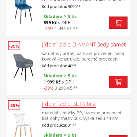
provedení černá výška sedu 50
Kód produktu: 90905F
cm doporučená nosnost do 120 kg
>
Skladem
5 ks
899 Kč
s DPH
-40%
1 499 Kč **
Jídelní židle DIAMANT šedý samet
-39%
sametový potah, barevné provedení šedá
kovová konstrukce, barevné provedení
černá výška sedu 51 cm, hloubka sedu 45,5
Kód produktu: 4095
cm šířka sedu v zadní nejužší části 36 cm, v
>
přední části 42 cmvhodná ke stolu BERGEN
Skladem
5 ks
dub 4090
1 999 Kč
s DPH
-39%
3 299 Kč **
Jídelní židle BETA bílá
-35%
materiál sedačky PP, barevné provedení
bílá nohy masiv buk, výška sedu 44 cm
Kód produktu: 3174
>
Skladem
5 ks