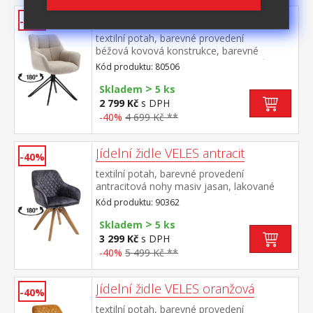
Jídelní židle POLOM béžová
-40%
textilní potah, barevné provedení
béžová kovová konstrukce, barevné
provedení černá otočná o 180 stupňů výška
Kód produktu: 80506
sedu 50 cm doporučená nosnost do 120 kg
>
Skladem
5 ks
2 799 Kč
s DPH
-40%
4 699 Kč **
Jídelní židle VELES antracit
-40%
textilní potah, barevné provedení
antracitová nohy masiv jasan, lakované
provedení otočná o 180 stupňů výška sedu
Kód produktu: 90362
47 cm doporučená nosnost do 120 kg
>
Skladem
5 ks
3 299 Kč
s DPH
-40%
5 499 Kč **
Jídelní židle VELES oranžová
-40%
textilní potah, barevné provedení