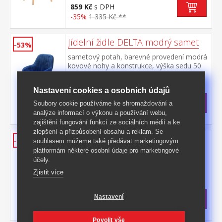
859 Kč
s DPH
-35%
1 335 Kč **
Jídelní židle DELTA modrý samet
-53%
sametový potah, barevné provedení modrá
kovové nohy a konstrukce, výška sedu 50
cm
Kód produktu: 3179
Nastavení cookies a osobních údajů
>
Skladem
5 ks
1 699 Kč
s DPH
Soubory cookie používáme ke shromažďování a
-53%
3 665 Kč **
analýze informací o výkonu a používání webu,
zajištění fungování funkcí ze sociálních médií a ke
zlepšení a přizpůsobení obsahu a reklam. Se
Jídelní židle MOJITO béžová
-41%
souhlasem můžeme také předávat marketingovým
platformám některé osobní údaje pro marketingové
textilní potah, barevné provedení
účely.
béžová kovová konstrukce, barevné
provedení černá výška sedu 48
Zjistit více
Kód produktu: 90779
cm doporučená nosnost do 120 kg
>
Skladem
5 ks
Nastavení
999 Kč
s DPH
-41%
1 699 Kč **
Povolit vše