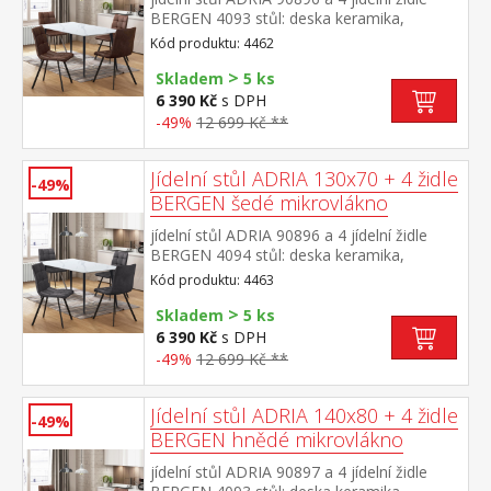
BERGEN 4093 stůl: deska keramika,
barevné provedení imitace
Kód produktu: 4462
mramoru kovová konstrukce, barevné
>
provedení černá židle: potah broušená kůže
Skladem
5 ks
– imitace mikrovlákno, barevné provedení
6 390 Kč
s DPH
hnědá kovová konstrukce, barevné
-49%
12 699 Kč **
provedení černá výška sedu židle 51
cm rozměr stolu (š/h/v) 130 × 70 × 75
cm rozměr židle (š/h/v) 45 × 53 × 88 cm
Jídelní stůl ADRIA 130x70 + 4 židle
-49%
BERGEN šedé mikrovlákno
jídelní stůl ADRIA 90896 a 4 jídelní židle
BERGEN 4094 stůl: deska keramika,
barevné provedení imitace
Kód produktu: 4463
mramoru kovová konstrukce, barevné
>
provedení černá židle: potah broušená kůže
Skladem
5 ks
– imitace mikrovlákno, barevné provedení
6 390 Kč
s DPH
antracitová kovová konstrukce, barevné
-49%
12 699 Kč **
provedení černá výška sedu židle 51
cm rozměr stolu (š/h/v) 130 × 70 × 75
cm rozměr židle (š/h/v) 45 × 53 × 88 cm
Jídelní stůl ADRIA 140x80 + 4 židle
-49%
BERGEN hnědé mikrovlákno
jídelní stůl ADRIA 90897 a 4 jídelní židle