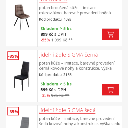
potah broušená kůže – imitace
mikrovlákno, barevné provedení hnědá
kovová konstrukce, barevné provedení
Kód produktu: 4093
černá výška sedu 51 cm
>
Skladem
5 ks
899 Kč
s DPH
-55%
1 999 Kč **
Jídelní židle SIGMA černá
-35%
potah kůže – imitace, barevné provedení
černá kovové nohy a konstrukce, výška
sedu 47 cm
Kód produktu: 3166
>
Skladem
5 ks
599 Kč
s DPH
-35%
935 Kč **
Jídelní židle SIGMA šedá
-35%
potah kůže – imitace, barevné provedení
šedá kovové nohy a konstrukce, výška sedu