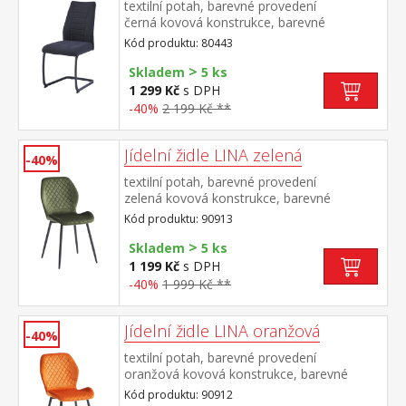
textilní potah, barevné provedení
černá kovová konstrukce, barevné
provedení černá výška sedu 48
Kód produktu: 80443
cm doporučená nosnost do 120 kg
>
Skladem
5 ks
1 299 Kč
s DPH
-40%
2 199 Kč **
Jídelní židle LINA zelená
-40%
textilní potah, barevné provedení
zelená kovová konstrukce, barevné
provedení černá výška sedu 50
Kód produktu: 90913
cm doporučená nosnost do 120 kg
>
Skladem
5 ks
1 199 Kč
s DPH
-40%
1 999 Kč **
Jídelní židle LINA oranžová
-40%
textilní potah, barevné provedení
oranžová kovová konstrukce, barevné
provedení černá výška sedu 50
Kód produktu: 90912