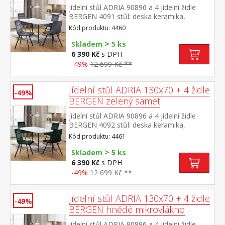
jídelní stůl ADRIA 90896 a 4 jídelní židle
BERGEN 4091 stůl: deska keramika,
barevné provedení imitace
Kód produktu: 4460
mramoru kovová konstrukce, barevné
>
provedení černá židle: sametový potah,
Skladem
5 ks
barevné provedení šedá kovová konstrukce,
6 390 Kč
s DPH
barevné provedení černá výška sedu židle
-49%
12 699 Kč **
49 cm rozměr stolu (š/h/v) 130 × 70 × 75
cm rozměr židle (š/h/v) 45 × 53 × 88 cm
Jídelní stůl ADRIA 130x70 + 4 židle
-49%
BERGEN zelený samet
jídelní stůl ADRIA 90896 a 4 jídelní židle
BERGEN 4092 stůl: deska keramika,
barevné provedení imitace
Kód produktu: 4461
mramoru kovová konstrukce, barevné
>
provedení černá židle: sametový potah,
Skladem
5 ks
barevné provedení zelená kovová
6 390 Kč
s DPH
konstrukce, barevné provedení černá výška
-49%
12 699 Kč **
sedu židle 49 cm rozměr stolu (š/h/v) 130 ×
70 × 75 cm rozměr židle (š/h/v) 45 × 53 × 88
cm
Jídelní stůl ADRIA 130x70 + 4 židle
-49%
BERGEN hnědé mikrovlákno
jídelní stůl ADRIA 90896 a 4 jídelní židle