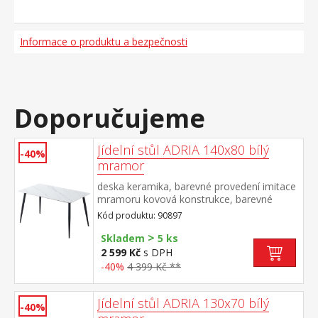
Informace o produktu a bezpečnosti
Doporučujeme
Jídelní stůl ADRIA 140x80 bílý
-40%
mramor
deska keramika, barevné provedení imitace
mramoru kovová konstrukce, barevné
provedení černá
Kód produktu: 90897
>
Skladem
5 ks
2 599 Kč
s DPH
-40%
4 399 Kč **
Jídelní stůl ADRIA 130x70 bílý
-40%