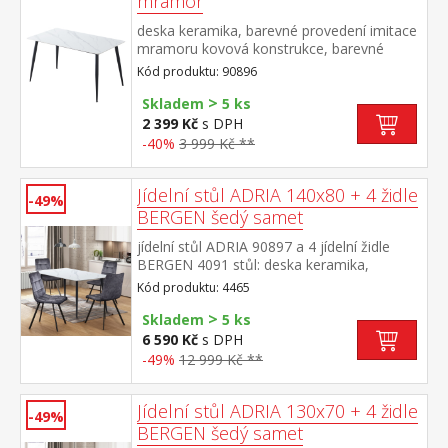
mramor
deska keramika, barevné provedení imitace
mramoru kovová konstrukce, barevné
provedení černá
Kód produktu: 90896
>
Skladem
5 ks
2 399 Kč
s DPH
-40%
3 999 Kč **
Jídelní stůl ADRIA 140x80 + 4 židle
-49%
BERGEN šedý samet
jídelní stůl ADRIA 90897 a 4 jídelní židle
BERGEN 4091 stůl: deska keramika,
barevné provedení imitace
Kód produktu: 4465
mramoru kovová konstrukce, barevné
>
provedení černá židle: sametový potah,
Skladem
5 ks
barevné provedení šedá kovová konstrukce,
6 590 Kč
s DPH
barevné provedení černá výška sedu židle
-49%
12 999 Kč **
49 cm rozměr stolu (š/h/v) 140 × 70 × 75
cm rozměr židle (š/h/v) 45 × 53 × 88 cm
Jídelní stůl ADRIA 130x70 + 4 židle
-49%
BERGEN šedý samet