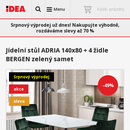
Menu
Košík: prázdný
Srpnový výprodej už dnes! Nakupujte výhodně,
rozdáváme slevy až 70 %
Jídelní stůl ADRIA 140x80 + 4 židle
BERGEN zelený samet
Srpnový výprodej
-49%
akce
sleva