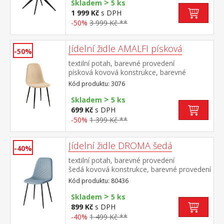
>
Skladem
5 ks
1 999 Kč
s DPH
-50%
3 999 Kč **
Jídelní židle AMALFI písková
-50%
textilní potah, barevné provedení
písková kovová konstrukce, barevné
provedení černá
Kód produktu: 3076
>
Skladem
5 ks
699 Kč
s DPH
-50%
1 399 Kč **
Jídelní židle DROMA šedá
-40%
textilní potah, barevné provedení
šedá kovová konstrukce, barevné provedení
černá výška sedu 47 cm doporučená
Kód produktu: 80436
nosnost do 120 kg
>
Skladem
5 ks
899 Kč
s DPH
-40%
1 499 Kč **