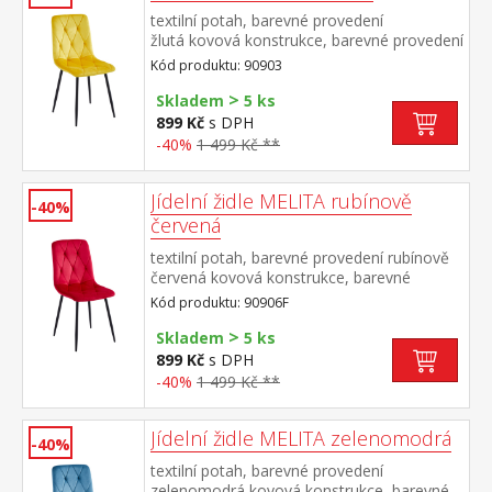
textilní potah, barevné provedení
žlutá kovová konstrukce, barevné provedení
černá výška sedu 50 cm doporučená
Kód produktu: 90903
nosnost do 120 kg
>
Skladem
5 ks
899 Kč
s DPH
-40%
1 499 Kč **
Jídelní židle MELITA rubínově
-40%
červená
textilní potah, barevné provedení rubínově
červená kovová konstrukce, barevné
provedení černá výška sedu 50
Kód produktu: 90906F
cm doporučená nosnost do 120 kg
>
Skladem
5 ks
899 Kč
s DPH
-40%
1 499 Kč **
Jídelní židle MELITA zelenomodrá
-40%
textilní potah, barevné provedení
zelenomodrá kovová konstrukce, barevné