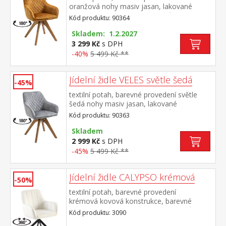
oranžová nohy masiv jasan, lakované
provedení otočná o 180 stupňů výška sedu
Kód produktu: 90364
47 cm doporučená nosnost do 120 kg
Skladem: 1.2.2027
3 299 Kč
s DPH
-40%
5 499 Kč **
Jídelní židle VELES světle šedá
-45%
textilní potah, barevné provedení světle
šedá nohy masiv jasan, lakované
provedení otočná o 180 stupňů výška sedu
Kód produktu: 90363
47 cm doporučená nosnost do 120 kg
Skladem
2 999 Kč
s DPH
-45%
5 499 Kč **
Jídelní židle CALYPSO krémová
-50%
textilní potah, barevné provedení
krémová kovová konstrukce, barevné
provedení černá otočná o 360 stupňů
Kód produktu: 3090