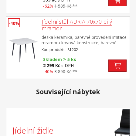
-62%
1 585 Kč **
Jídelní stůl ADRIA 70x70 bílý
-40%
mramor
deska keramika, barevné provedení imitace
mramoru kovová konstrukce, barevné
provedení černá
Kód produktu: 81202
>
Skladem
5 ks
2 299 Kč
s DPH
-40%
3 890 Kč **
Související nábytek
Jídelní židle