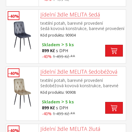
Jídelní židle MELITA šedá
-40%
textilní potah, barevné provedení
šedá kovová konstrukce, barevné provedení
černá výška sedu 50 cm doporučená
Kód produktu: 90904
nosnost do 120 kg
>
Skladem
5 ks
899 Kč
s DPH
-40%
1 499 Kč **
Jídelní židle MELITA šedobéžová
-40%
textilní potah, barevné provedení
šedobéžová kovová konstrukce, barevné
provedení černá výška sedu 50
Kód produktu: 90908
cm doporučená nosnost do 120 kg
>
Skladem
5 ks
899 Kč
s DPH
-40%
1 499 Kč **
Jídelní židle MELITA žlutá
-40%