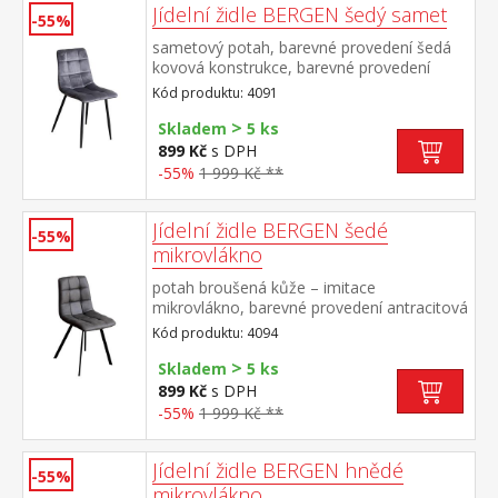
Jídelní židle BERGEN šedý samet
-55%
sametový potah, barevné provedení šedá
kovová konstrukce, barevné provedení
černá výška sedu 49 cm
Kód produktu: 4091
>
Skladem
5 ks
899 Kč
s DPH
-55%
1 999 Kč **
Jídelní židle BERGEN šedé
-55%
mikrovlákno
potah broušená kůže – imitace
mikrovlákno, barevné provedení antracitová
kovová konstrukce, barevné provedení
Kód produktu: 4094
černá výška sedu 51 cm
>
Skladem
5 ks
899 Kč
s DPH
-55%
1 999 Kč **
Jídelní židle BERGEN hnědé
-55%
mikrovlákno