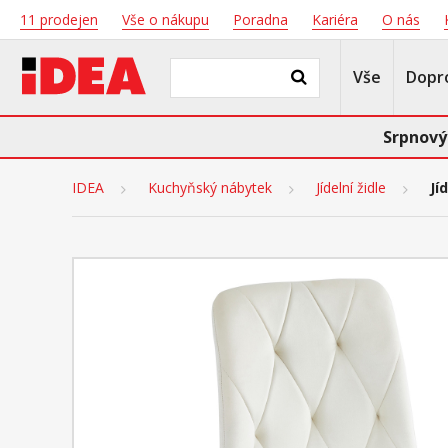
11 prodejen
Vše o nákupu
Poradna
Kariéra
O nás
Vše
Dopr
Srpnový
IDEA
Kuchyňský nábytek
Jídelní židle
Jí