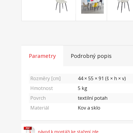
Parametry
Podrobný popis
Rozměry [cm]
44 × 55 × 91 (š × h × v)
Hmotnost
5
kg
Povrch
textilní potah
Materiál
Kov a sklo
návod k montáži ke stažení zde