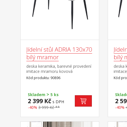
Jídelní stůl ADRIA 130x70
Jídel
bílý mramor
bílý
deska keramika, barevné provedení
deska 
imitace mramoru kovová
imitac
konstrukce, barevné provedení
konstr
Kód produktu: 90896
Kód pro
černá
černá
>
Skladem
5 ks
Skla
2 399 Kč
2 59
s DPH
-40%
3 999 Kč **
-40%