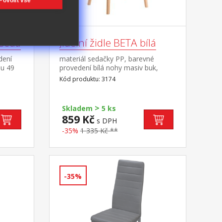
Povolit vše
 šedá
Jídelní židle BETA bílá
dení
materiál sedačky PP, barevné
du 49
provedení bílá nohy masiv buk,
výška sedu 44 cm
Kód produktu: 3174
>
Skladem
5 ks
859 Kč
s DPH
-35%
1 335 Kč **
-35%