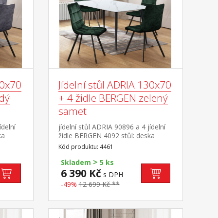
30x70
Jídelní stůl ADRIA 130x70
edý
+ 4 židle BERGEN zelený
samet
ídelní
jídelní stůl ADRIA 90896 a 4 jídelní
ka
židle BERGEN 4092 stůl: deska
keramika, barevné provedení
Kód produktu: 4461
imitace mramoru kovová
>
ní
konstrukce, barevné provedení
Skladem
5 ks
černá židle: sametový potah,
6 390 Kč
s DPH
ová
barevné provedení zelená kovová
-49%
12 699 Kč **
ní
konstrukce, barevné provedení
černá výška sedu židle 49
× 70 ×
cm rozměr stolu (š/h/v) 130 × 70 ×
 × 53 ×
75 cm rozměr židle (š/h/v) 45 × 53 ×