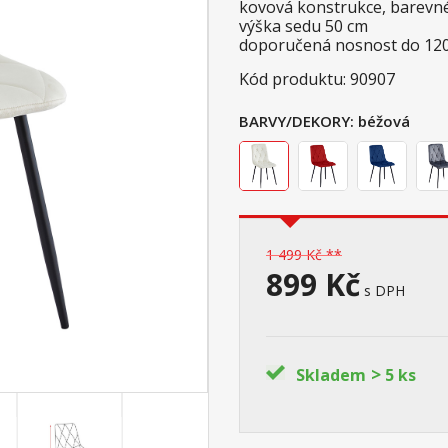
kovová konstrukce, barevn
výška sedu 50 cm
doporučená nosnost do 12
Kód produktu: 90907
BARVY/DEKORY:
béžová
1 499 Kč **
899 Kč
s DPH
>
Skladem
5 ks