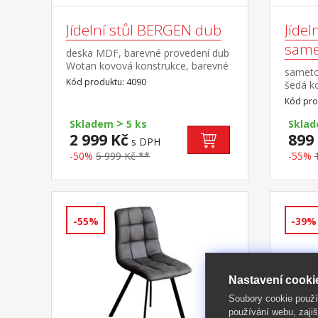
Jídelní stůl BERGEN dub
Jídel
same
deska MDF, barevné provedení dub
Wotan kovová konstrukce, barevné
sameto
provedení černá
Kód produktu: 4090
šedá k
proved
Kód pro
>
Skladem
5 ks
Skla
2 999 Kč
899
s DPH
-50%
5 999 Kč **
-55%
-55%
-39%
Nastavení cooki
Soubory cookie použ
používání webu, zajiš