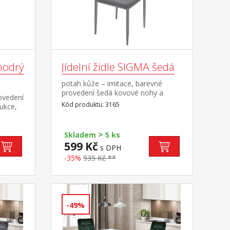
modrý
Jídelní židle SIGMA šedá
potah kůže – imitace, barevné
provedení šedá kovové nohy a
ovedení
konstrukce, výška sedu 47 cm
Kód produktu: 3165
ukce,
>
Skladem
5 ks
599 Kč
s DPH
-35%
935 Kč **
-49%