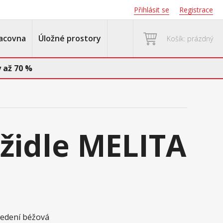
Přihlásit se
Registrace
acovna
Úložné prostory
Košík: prázdný
 až 70 %
 židle MELITA
á
ovedení béžová