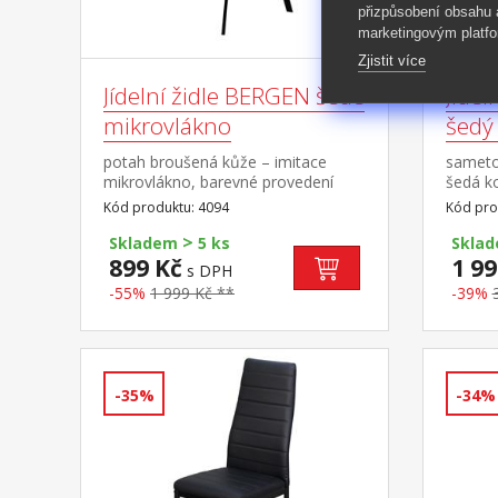
přizpůsobení obsahu
marketingovým platfo
Zjistit více
Jídelní židle BERGEN šedé
Jídel
mikrovlákno
šedý
potah broušená kůže – imitace
sameto
mikrovlákno, barevné provedení
šedá k
antracitová kovová konstrukce,
proved
Kód produktu: 4094
Kód pro
barevné provedení černá výška sedu
hloubka
>
51 cm
zadní n
Skladem
5 ks
Skla
části 
899 Kč
1 99
s DPH
BERGE
-55%
1 999 Kč **
-39%
-35%
-34%