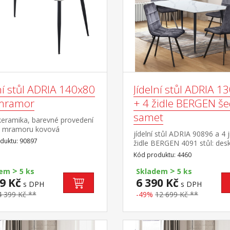
ní stůl ADRIA 140x80
Jídelní stůl ADRIA 1
 mramor
+ 4 židle BERGEN š
samet
keramika, barevné provedení
e mramoru kovová
jídelní stůl ADRIA 90896 a 4 j
ukce, barevné provedení
duktu: 90897
židle BERGEN 4091 stůl: des
keramika, barevné provedení
Kód produktu: 4460
imitace mramoru kovová
>
>
konstrukce, barevné provede
dem
5 ks
Skladem
5 ks
černá židle: sametový potah,
9 Kč
6 390 Kč
s DPH
s DPH
barevné provedení šedá kov
4 399 Kč **
-49%
12 699 Kč **
konstrukce, barevné provede
černá výška sedu židle 49
cm rozměr stolu (š/h/v) 130 
75 cm rozměr židle (š/h/v) 45