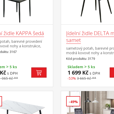
ní židle KAPPA šedá
Jídelní židle DELTA 
samet
í potah, barevné provedení
ovové nohy a konstrukce,
sametový potah, barevné pr
sedu 46 cm
duktu: 3167
modrá kovové nohy a konstr
výška sedu 50 cm
Kód produktu: 3179
>
>
dem
5 ks
Skladem
5 ks
 Kč
1 699 Kč
s DPH
s DPH
1 065 Kč **
-53%
3 665 Kč **
-49%