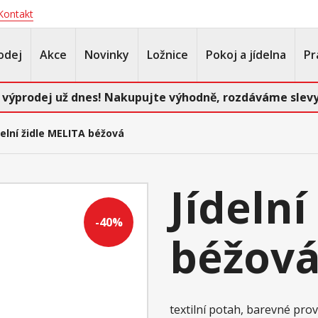
Kontakt
odej
Akce
Novinky
Ložnice
Pokoj a jídelna
Pr
 výprodej už dnes! Nakupujte výhodně, rozdáváme slevy
delní židle MELITA béžová
Jídelní
-40%
béžov
textilní potah, barevné pr