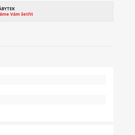
ÁBYTEK
me Vám šetřit