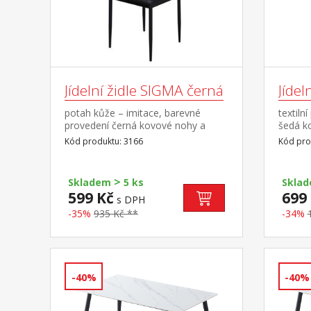
Jídelní židle SIGMA černá
Jídel
potah kůže – imitace, barevné
textiln
provedení černá kovové nohy a
šedá k
konstrukce, výška sedu 47 cm
výška 
Kód produktu: 3166
Kód pro
>
Skladem
5 ks
Skla
599 Kč
699
s DPH
-35%
935 Kč **
-34%
-40%
-40%