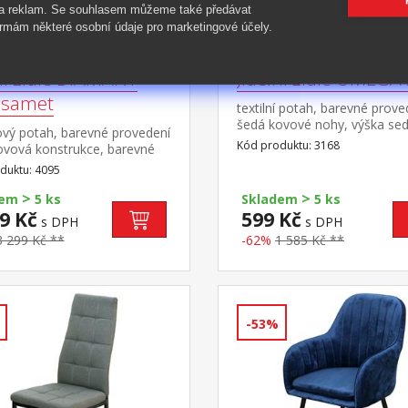
 a reklam. Se souhlasem můžeme také předávat
rmám některé osobní údaje pro marketingové účely.
ní židle DIAMANT
Jídelní židle OMEGA
 samet
textilní potah, barevné prove
šedá kovové nohy, výška se
vý potah, barevné provedení
cm
Kód produktu: 3168
ovová konstrukce, barevné
ení černá výška sedu 51 cm,
duktu: 4095
 sedu 45,5 cm šířka sedu v
>
>
ejužší části 36 cm, v přední
dem
5 ks
Skladem
5 ks
42 cmvhodná ke stolu
9 Kč
599 Kč
s DPH
s DPH
N dub 4090
3 299 Kč **
-62%
1 585 Kč **
-53%