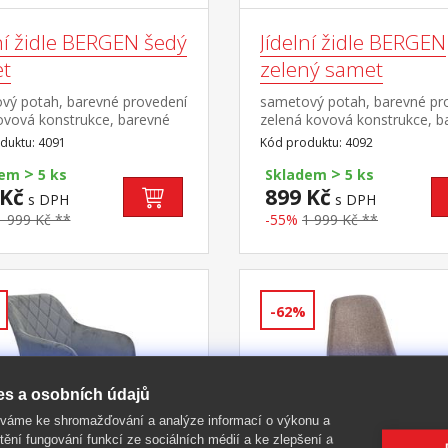
ní židle BERGEN šedý
Jídelní židle BERGEN
t
zelený samet
vý potah, barevné provedení
sametový potah, barevné pr
ovová konstrukce, barevné
zelená kovová konstrukce, b
ení černá výška sedu 49 cm
provedení černá výška sedu
duktu: 4091
Kód produktu: 4092
>
>
dem
5 ks
Skladem
5 ks
 Kč
899 Kč
s DPH
s DPH
1 999 Kč **
-55%
1 999 Kč **
-62%
es a osobních údajů
íváme ke shromažďování a analýze informací o výkonu a
tění fungování funkcí ze sociálních médií a ke zlepšení a