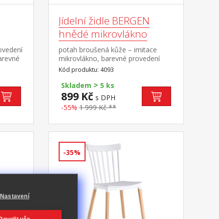
Jídelní židle BERGEN
hnědé mikrovlákno
ovedení
potah broušená kůže – imitace
arevné
mikrovlákno, barevné provedení
 49 cm
hnědá kovová konstrukce, barevné
Kód produktu: 4093
provedení černá výška sedu 51 cm
>
Skladem
5 ks
899 Kč
s DPH
-55%
1 999 Kč **
-35%
Nastavení