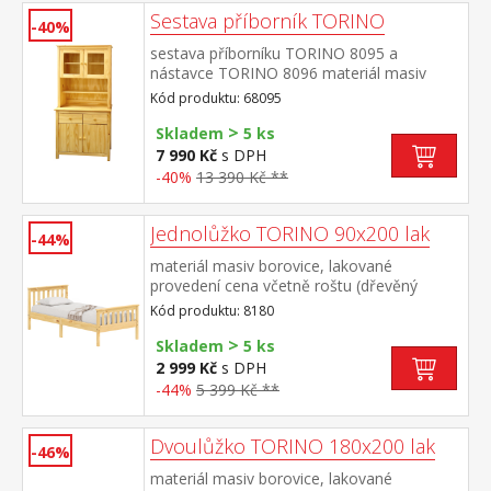
× 37 × 190 cm
Sestava příborník TORINO
-40%
sestava příborníku TORINO 8095 a
nástavce TORINO 8096 materiál masiv
borovice, lakované provedení příborník: 2
Kód produktu: 68095
zásuvky s kovovými pojezdy, 2 plné dveře,
>
1 police nástavec: 2 prosklené dveře, 1
Skladem
5 ks
police rozměr příborníku (š/h/v) 90 × 40 ×
7 990 Kč
s DPH
80 cm rozměr nástavce (š/h/v) 90 × 33 ×
-40%
13 390 Kč **
100 cm
Jednolůžko TORINO 90x200 lak
-44%
materiál masiv borovice, lakované
provedení cena včetně roštu (dřevěný
laťkový) bez matrace doporučený rozměr
Kód produktu: 8180
matrace 90 × 200 cm
>
Skladem
5 ks
2 999 Kč
s DPH
-44%
5 399 Kč **
Dvoulůžko TORINO 180x200 lak
-46%
materiál masiv borovice, lakované