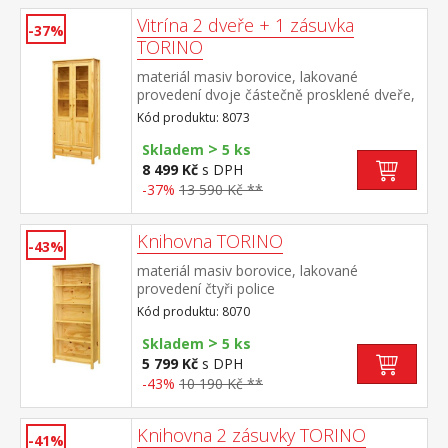
Vitrína 2 dveře + 1 zásuvka
-37%
TORINO
materiál masiv borovice, lakované
provedení dvoje částečně prosklené dveře,
tři police jedna zásuvka s kovovými pojezdy
Kód produktu: 8073
>
Skladem
5 ks
8 499 Kč
s DPH
-37%
13 590 Kč **
Knihovna TORINO
-43%
materiál masiv borovice, lakované
provedení čtyři police
Kód produktu: 8070
>
Skladem
5 ks
5 799 Kč
s DPH
-43%
10 190 Kč **
Knihovna 2 zásuvky TORINO
-41%