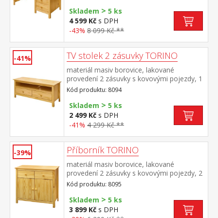
je možno dokoupit výsuvnou desku na
>
klávesnici 8840
Skladem
5 ks
4 599 Kč
s DPH
-43%
8 099 Kč **
TV stolek 2 zásuvky TORINO
-41%
materiál masiv borovice, lakované
provedení 2 zásuvky s kovovými pojezdy, 1
police
Kód produktu: 8094
>
Skladem
5 ks
2 499 Kč
s DPH
-41%
4 299 Kč **
Příborník TORINO
-39%
materiál masiv borovice, lakované
provedení 2 zásuvky s kovovými pojezdy, 2
plné dveře, 1 police vhodný doplněk
Kód produktu: 8095
nástavec 8096
>
Skladem
5 ks
3 899 Kč
s DPH