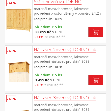
Skříň 5dveřová TORINO
-41%
materiál masiv borovice, lakované
provedení prostor dělený v poměru 2:1:2 v
levé a pravé širší části šatní tyč a police na
Kód produktu: 8069
klobouky ve střední úzké části 3 police ve
>
spodní části 3 zásuvky s kovovými
Skladem
5 ks
pojezdy doporučený nástavec 8169
22 899 Kč
s DPH
-41%
38 890 Kč **
Nástavec 2dveřový TORINO lak
-40%
materiál masiv borovice, lakované
provedení nástavec pro skříň 8088
Kód produktu: 8188
>
Skladem
5 ks
3 499 Kč
s DPH
-40%
5 890 Kč **
Nástavec 3dveřový TORINO lak
-40%
materiál masiv borovice, lakované
provedení nástavec pro skříň 8089