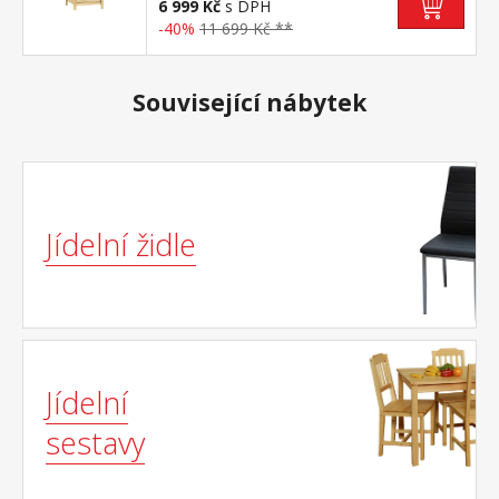
6 999 Kč
s DPH
-40%
11 699 Kč **
Související nábytek
Jídelní židle
Jídelní
sestavy