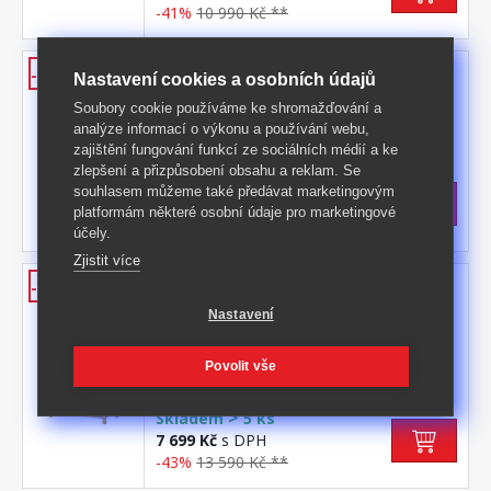
-41%
10 990 Kč **
Komoda 5 zásuvek TORINO
-39%
Nastavení cookies a osobních údajů
materiál masiv borovice, lakované
Soubory cookie používáme ke shromažďování a
provedení 5 zásuvek s kovovými pojezdy
analýze informací o výkonu a používání webu,
Kód produktu: 8077
zajištění fungování funkcí ze sociálních médií a ke
zlepšení a přizpůsobení obsahu a reklam. Se
>
Skladem
5 ks
souhlasem můžeme také předávat marketingovým
3 899 Kč
s DPH
platformám některé osobní údaje pro marketingové
-39%
6 399 Kč **
účely.
Zjistit více
Prádelník 2 dveře + 2 zásuvky
-43%
TORINO
Nastavení
materiál masiv borovice, lakované
provedení 2 dvířka a 2 zásuvky s kovovými
Povolit vše
pojezdy
Kód produktu: 8087
>
Skladem
5 ks
7 699 Kč
s DPH
-43%
13 590 Kč **