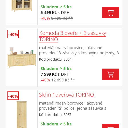
návodu k montáži
>
Skladem
5 ks
5 499 Kč
s DPH
-40%
9 199 Kč **
Komoda 3 dveře + 3 zásuvky
-40%
TORINO
materiál masiv borovice, lakované
provedení 3 zásuvky s kovovými pojezdy, 3
plné dveře, 2 police maximální nosnosti
Kód produktu: 8064
uvedeny v návodu k montáži
>
Skladem
5 ks
7 599 Kč
s DPH
-40%
12 699 Kč **
Skříň 1dveřová TORINO
-40%
materiál masiv borovice, lakované
provedení tři police, jedna zásuvka s
kovovými pojezdy montáž dveří možná na
Kód produktu: 8067
pravou i levou stranu
>
Skladem
5 ks