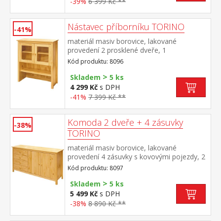
-39%
6 399 Kč **
Nástavec příborníku TORINO
-41%
materiál masiv borovice, lakované
provedení 2 prosklené dveře, 1
police nástavec příborníku 8095
Kód produktu: 8096
>
Skladem
5 ks
4 299 Kč
s DPH
-41%
7 399 Kč **
Komoda 2 dveře + 4 zásuvky
-38%
TORINO
materiál masiv borovice, lakované
provedení 4 zásuvky s kovovými pojezdy, 2
plné dveře, 1 police
Kód produktu: 8097
>
Skladem
5 ks
5 499 Kč
s DPH
-38%
8 890 Kč **