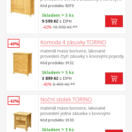
pojezdy
Kód produktu: 8079
>
Skladem
5 ks
9 599 Kč
s DPH
-42%
16 590 Kč **
Komoda 4 zásuvky TORINO
-40%
materiál masiv borovice, lakované
provedení čtyři zásuvky s kovovými pojezdy
Kód produktu: 9132
>
Skladem
5 ks
3 899 Kč
s DPH
-40%
6 499 Kč **
Noční stolek TORINO
-42%
materiál masiv borovice, lakované
provedení jedna zásuvka s kovovými
pojezdy
Kód produktu: 9130
>
Skladem
5 ks