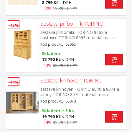
8 799 Kč
s DPH
-42%
15 390 Kč **
Sestava příborník TORINO
-43%
sestava příborníku TORINO 8062 a
nástavce TORINO 8063 materiál masiv
borovice, lakované provedení příborník: 3
Kód produktu: 68062
dveře, 3 zásuvky s kovovými
pojezdy nástavec: dvoje prosklená
Skladem
dvířka rozměr příborníku (š/h/v) 129 × 40 ×
12 790 Kč
s DPH
80 cm rozměr nástavce (š/h/v) 129 × 33 ×
-43%
22 790 Kč **
100 cm
Sestava knihoven TORINO
-44%
sestava knihoven TORINO 8070 a 8071 a
vitríny TORINO 8072 materiál masiv
borovice, lakované provedení knihovna
Kód produktu: 68070
8070: čtyři police knihovna 8071: tři police,
>
dvě zásuvky s kovovými pojezdy vitrína
Skladem
5 ks
8072: dvoje částečně prosklené dveře, čtyři
19 790 Kč
s DPH
police rozměr knihovny 8070 (š/h/v) 85 × 37
-44%
35 790 Kč **
× 190 cm rozměr knihovny 8071 (š/h/v) 85 ×
37 × 190 cm rozměr vitríny 8072 (š/h/v) 85