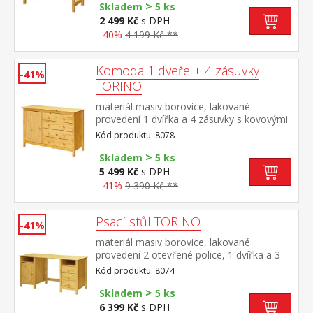
>
Skladem
5 ks
2 499 Kč
s DPH
-40%
4 199 Kč **
Komoda 1 dveře + 4 zásuvky
-41%
TORINO
materiál masiv borovice, lakované
provedení 1 dvířka a 4 zásuvky s kovovými
pojezdy
Kód produktu: 8078
>
Skladem
5 ks
5 499 Kč
s DPH
-41%
9 390 Kč **
Psací stůl TORINO
-41%
materiál masiv borovice, lakované
provedení 2 otevřené police, 1 dvířka a 3
zásuvky s kovovými pojezdy výsuv není
Kód produktu: 8074
součástí dodávky ke stolu je možno
>
dokoupit výsuvnou desku na klávesnici 8840
Skladem
5 ks
6 399 Kč
s DPH