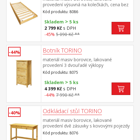
provedení výsuvná na kolečkách, cena bez
matrace maximální doporučená výška
Kód produktu: 8086
matrace 14 cm doporučený rozměr
>
matrace 90 × 200 cm vhodná jako výsuvná
Skladem
5 ks
přistýlka k pohovce TORINO 8085 nebo k
2 799 Kč
s DPH
jednolůžku JANA ID30400225
-45%
5 090 Kč **
Botník TORINO
-44%
materiál masiv borovice, lakované
provedení 3 dvouřadé výklopy
Kód produktu: 8075
>
Skladem
5 ks
4 399 Kč
s DPH
-44%
7 990 Kč **
Odkládací stůl TORINO
-40%
materiál masiv borovice, lakované
provedení dvě zásuvky s kovovými pojezdy
Kód produktu: 8076