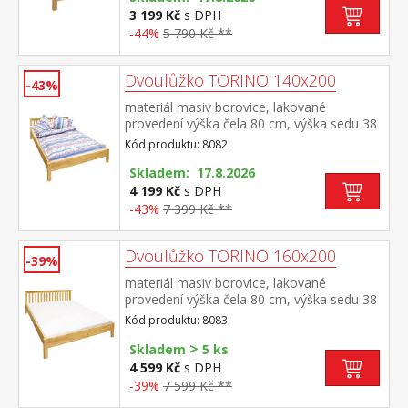
rošt R1 doporučená nosnost do 120 kg
3 199 Kč
s DPH
-44%
5 790 Kč **
Dvoulůžko TORINO 140x200
-43%
materiál masiv borovice, lakované
provedení výška čela 80 cm, výška sedu 38
cm, cena bez roštu a matrace minimální
Kód produktu: 8082
doporučená výška matrace 15 cm
doporučený rozměr matrace 140 × 200 cm
Skladem: 17.8.2026
a rošt R3 doporučená nosnost do 120 kg
4 199 Kč
s DPH
na každé polovině postele
-43%
7 399 Kč **
Dvoulůžko TORINO 160x200
-39%
materiál masiv borovice, lakované
provedení výška čela 80 cm, výška sedu 38
cm, cena bez roštu a matrace minimální
Kód produktu: 8083
doporučená výška matrace 15 cm
>
doporučený rozměr matrace 160 × 200 cm
Skladem
5 ks
nebo 2 kusy 80 × 200 cm a rošt R2
4 599 Kč
s DPH
doporučená nosnost do 120 kg na každé
-39%
7 599 Kč **
polovině postele