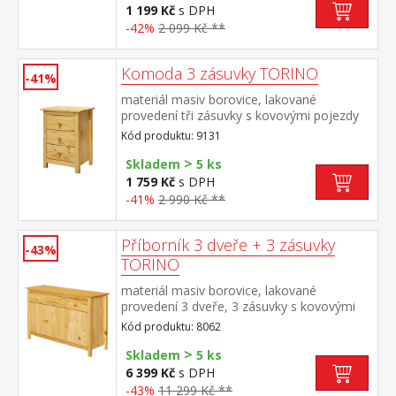
1 199 Kč
s DPH
-42%
2 099 Kč **
Komoda 3 zásuvky TORINO
-41%
materiál masiv borovice, lakované
provedení tři zásuvky s kovovými pojezdy
Kód produktu: 9131
>
Skladem
5 ks
1 759 Kč
s DPH
-41%
2 990 Kč **
Příborník 3 dveře + 3 zásuvky
-43%
TORINO
materiál masiv borovice, lakované
provedení 3 dveře, 3 zásuvky s kovovými
pojezdy vhodný doplněk nástavec TORINO
Kód produktu: 8062
8063
>
Skladem
5 ks
6 399 Kč
s DPH
-43%
11 299 Kč **