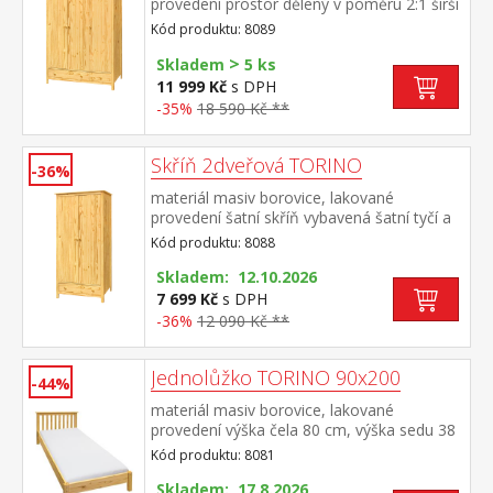
provedení prostor dělený v poměru 2:1 širší
část šatní tyč a police, užší část 3 police ve
Kód produktu: 8089
spodní části 2 zásuvky s kovovými
>
pojezdy doporučený nástavec 8189
Skladem
5 ks
11 999 Kč
s DPH
-35%
18 590 Kč **
Skříň 2dveřová TORINO
-36%
materiál masiv borovice, lakované
provedení šatní skříň vybavená šatní tyčí a
policí ve spodní části zásuvka s kovovými
Kód produktu: 8088
pojezdy doporučený nástavec 8188
Skladem: 12.10.2026
7 699 Kč
s DPH
-36%
12 090 Kč **
Jednolůžko TORINO 90x200
-44%
materiál masiv borovice, lakované
provedení výška čela 80 cm, výška sedu 38
cm, cena bez roštu a matrace minimální
Kód produktu: 8081
doporučená výška matrace 15 cm
doporučený rozměr matrace 90 × 200 cm a
Skladem: 17.8.2026