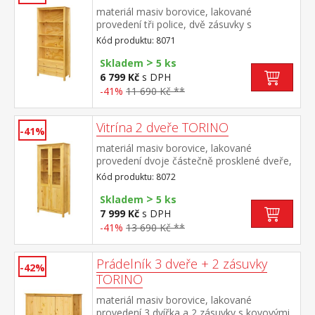
materiál masiv borovice, lakované
provedení tři police, dvě zásuvky s
kovovými pojezdy
Kód produktu: 8071
>
Skladem
5 ks
6 799 Kč
s DPH
-41%
11 690 Kč **
Vitrína 2 dveře TORINO
-41%
materiál masiv borovice, lakované
provedení dvoje částečně prosklené dveře,
čtyři police
Kód produktu: 8072
>
Skladem
5 ks
7 999 Kč
s DPH
-41%
13 690 Kč **
Prádelník 3 dveře + 2 zásuvky
-42%
TORINO
materiál masiv borovice, lakované
provedení 3 dvířka a 2 zásuvky s kovovými