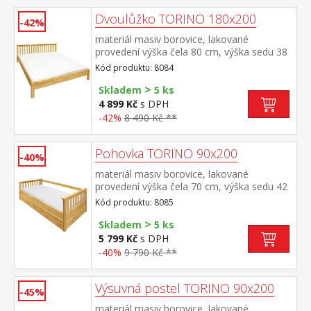
Dvoulůžko TORINO 180x200
-42%
materiál masiv borovice, lakované
provedení výška čela 80 cm, výška sedu 38
cm, cena bez roštu a matrace minimální
Kód produktu: 8084
doporučená výška matrace 15
>
cm doporučený rozměr matrace 180 × 200
Skladem
5 ks
cm nebo 2 kusy 90 × 200 cm a rošt R4
4 899 Kč
s DPH
nebo 2 kusy R1 doporučená nosnost do
-42%
8 490 Kč **
120 kg na každé polovině postele
Pohovka TORINO 90x200
-40%
materiál masiv borovice, lakované
provedení výška čela 70 cm, výška sedu 42
cm, cena bez roštu a matrace minimální
Kód produktu: 8085
doporučená výška matrace 15
>
cm doporučený rozměr matrace 90 × 200
Skladem
5 ks
cm a rošt R1 k pohovce možno dokoupit
5 799 Kč
s DPH
výsuvnou přistýlku TORINO 8086 nebo
-40%
9 790 Kč **
8086K
Výsuvná postel TORINO 90x200
-45%
materiál masiv borovice, lakované