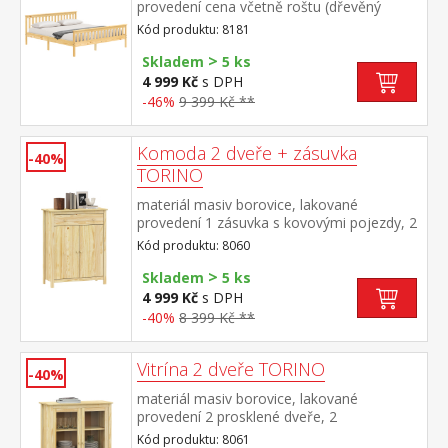
provedení cena včetně roštu (dřevěný
laťkový) bez matrace doporučený rozměr
Kód produktu: 8181
matrace 180 × 200 cm nebo 2 kusy 90 ×
>
200 cm
Skladem
5 ks
4 999 Kč
s DPH
-46%
9 399 Kč **
Komoda 2 dveře + zásuvka
-40%
TORINO
materiál masiv borovice, lakované
provedení 1 zásuvka s kovovými pojezdy, 2
plné dveře, 1 police maximální nosnosti
Kód produktu: 8060
uvedeny v návodu k montáži
>
Skladem
5 ks
4 999 Kč
s DPH
-40%
8 399 Kč **
Vitrína 2 dveře TORINO
-40%
materiál masiv borovice, lakované
provedení 2 prosklené dveře, 2
police maximální nosnosti uvedeny v
Kód produktu: 8061