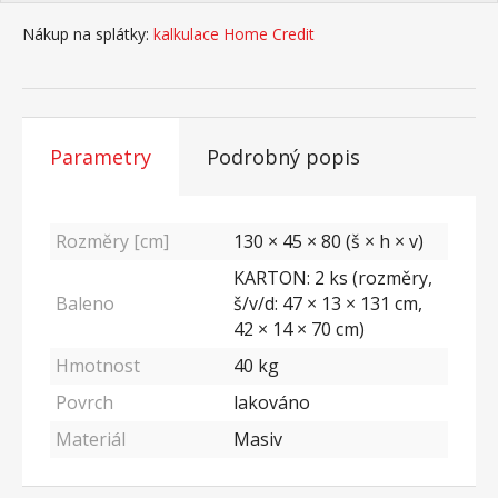
Nákup na splátky:
kalkulace Home Credit
Parametry
Podrobný popis
Rozměry [cm]
130 × 45 × 80 (š × h × v)
KARTON: 2 ks (rozměry,
Baleno
š/v/d: 47 × 13 × 131 cm,
42 × 14 × 70 cm)
Hmotnost
40
kg
Povrch
lakováno
Materiál
Masiv