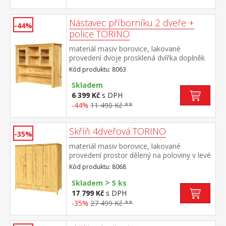
Nástavec příborníku 2 dveře +
-44%
police TORINO
materiál masiv borovice, lakované
provedení dvoje prosklená dvířka doplněk
příborníku TORINO 8062
Kód produktu: 8063
Skladem
6 399 Kč
s DPH
-44%
11 490 Kč **
Skříň 4dveřová TORINO
-35%
materiál masiv borovice, lakované
provedení prostor dělený na poloviny v levé
polovině šatní tyč a police na klobouky v
Kód produktu: 8068
pravé polovině 3 police ve spodní části 2
>
zásuvky s kovovými pojezdy doporučený
Skladem
5 ks
nástavec 8168
17 799 Kč
s DPH
-35%
27 499 Kč **