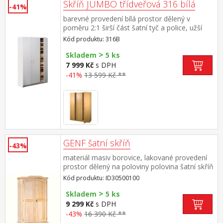
Skříň JUMBO třídveřová 316 bílá
-41%
barevné provedení bílá prostor dělený v
poměru 2:1 širší část šatní tyč a police, užší
část 5 variabilních polic doporučený nástavec
Kód produktu: 316B
317B
>
Skladem
5 ks
7 999 Kč
s DPH
-41%
13 599 Kč **
GENF šatní skříň
-43%
materiál masiv borovice, lakované provedení
prostor dělený na poloviny polovina šatní skříň
s šatní tyčí a policí, v druhé polovině 3 variabilní
Kód produktu: ID30500100
police
>
Skladem
5 ks
9 299 Kč
s DPH
-43%
16 390 Kč **