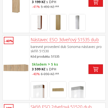
3 199 Kč
s DPH
-41%
5 490 Kč **
Nástavec ESO 3dveřový 51535 dub
-40%
barevné provedení dub Sonoma nástavec pro
skříň 51530
Kód produktu: 51535
>
Skladem
5 ks
3 599 Kč
s DPH
-40%
6 090 Kč **
Skříň ESO 2dveřová 51520 dub