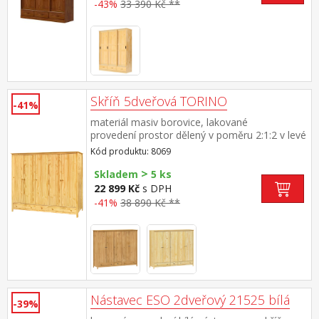
-43%
33 390 Kč **
Skříň 5dveřová TORINO
-41%
materiál masiv borovice, lakované
provedení prostor dělený v poměru 2:1:2 v levé
a pravé širší části šatní tyč a police na
Kód produktu: 8069
klobouky ve střední úzké části 3 police ve
>
spodní části 3 zásuvky s kovovými
Skladem
5 ks
pojezdy doporučený nástavec 8169
22 899 Kč
s DPH
-41%
38 890 Kč **
Nástavec ESO 2dveřový 21525 bílá
-39%