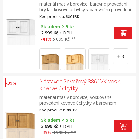
materiál masiv borovice, barevné provedení
bílý lak kovové úchytky v barevném provedení
černěná mosaz nástavec pro skříň 8860BK
Kód produktu: 8861BK
nebo 8850BK
>
Skladem
5 ks
2 999 Kč
s DPH
-41%
5 099 Kč **
+ 3
Nástavec 2dveřový 8861VK vosk,
-39%
kovové úchytky
materiál masiv borovice, voskované
provedení kovové úchytky v barevném
provedení černěná mosaz nástavec pro skříň
Kód produktu: 8861VK
8860VK nebo 8850VK
>
Skladem
5 ks
2 999 Kč
s DPH
-39%
4 990 Kč **