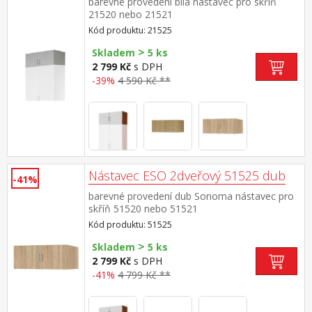
barevné provedení bílá nástavec pro skříň
21520 nebo 21521
Kód produktu: 21525
>
Skladem
5 ks
2 799 Kč
s DPH
-39%
4 590 Kč **
Nástavec ESO 2dveřový 51525 dub
-41%
barevné provedení dub Sonoma nástavec pro
skříň 51520 nebo 51521
Kód produktu: 51525
>
Skladem
5 ks
2 799 Kč
s DPH
-41%
4 799 Kč **