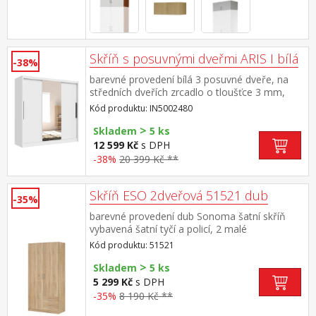
Skříň s posuvnými dveřmi ARIS I bílá
-38%
barevné provedení bílá 3 posuvné dveře, na
středních dveřích zrcadlo o tloušťce 3 mm,
plastové úchytky prostor dělený v poměru 1:2
Kód produktu: IN5002480
v v levé užší části 4 police o šířce 61 cm v
>
pravé širší části 2 šatní tyče, každá v délce 68
Skladem
5 ks
cm a police na klobouky o šířce 138 cm
12 599 Kč
s DPH
-38%
20 399 Kč **
Skříň ESO 2dveřová 51521 dub
-35%
barevné provedení dub Sonoma šatní skříň
vybavená šatní tyčí a policí, 2 malé
zásuvky možno doplnit o nástavec 51525
Kód produktu: 51521
>
Skladem
5 ks
5 299 Kč
s DPH
-35%
8 190 Kč **