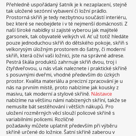
Přehledně uspořádaný šatník je k nezaplacení, stejně
tak uložené sezónní vybavení či ložní prádlo.
Prostorná skříň je tedy nezbytnou součástí interiéru,
bez které se neobejdete i v té nejmenší domácnosti. Z
naší široké nabídky si zajisté vyberou jak majitelé
garsonek, tak obyvatelé velkých vil. Ať už totiž hledáte
pouze jednoduchou skříň do dětského pokoje, skříň s
velkorysým úložným prostorem do šatny, či moderní
skříň, která oživí vaši ložnici, jste na správné adrese.
Pestrá škála produktů zahrnuje skříň dvou, troj i
čtyřdveřovou, u nás však naleznete i praktické skříně
s posuvnými dveřmi, vhodné především do úzkých
prostor. Kvalita materiálu a precizní zpracování je u
nás na prvním místě, proto nabízíme jak kousky z
masivu, tak moderní a stylové skříně.
Nástavce
nabízíme na většinu námi nabízených skříní, takže se
nemusíte bát sestěhování i větších nákupů. Pro
uložení rozměrných věcí slouží policové skříně s
variabilními policemi. Rozličné
požadavky můžete uplatnit především při výběru
skříně určené do ložnice. Šatní skříně zaberou v