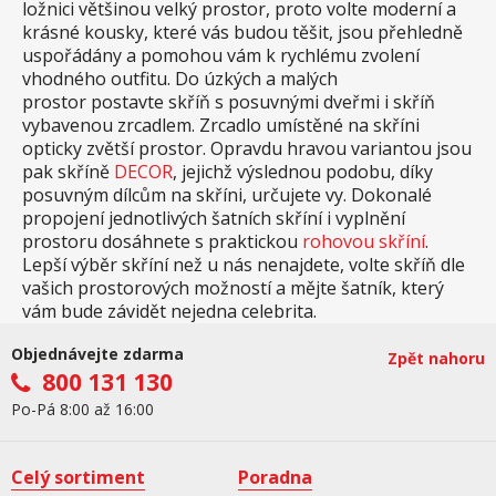
ložnici většinou velký prostor, proto volte moderní a
krásné kousky, které vás budou těšit, jsou přehledně
uspořádány a pomohou vám k rychlému zvolení
vhodného outfitu. Do úzkých a malých
prostor postavte skříň s posuvnými dveřmi i skříň
vybavenou zrcadlem. Zrcadlo umístěné na skříni
opticky zvětší prostor. Opravdu hravou variantou jsou
pak skříně
DECOR
, jejichž výslednou podobu, díky
posuvným dílcům na skříni, určujete vy. Dokonalé
propojení jednotlivých šatních skříní i vyplnění
prostoru dosáhnete s praktickou
rohovou skříní
.
Lepší výběr skříní než u nás nenajdete, volte skříň dle
vašich prostorových možností a mějte šatník, který
vám bude závidět nejedna celebrita.
Objednávejte zdarma
Zpět nahoru
800 131 130
Po-Pá 8:00 až 16:00
Celý sortiment
Poradna