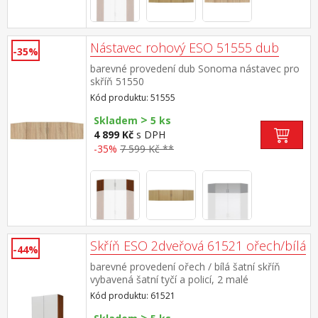
Nástavec rohový ESO 51555 dub
-35%
barevné provedení dub Sonoma nástavec pro
skříň 51550
Kód produktu: 51555
>
Skladem
5 ks
4 899 Kč
s DPH
-35%
7 599 Kč **
Skříň ESO 2dveřová 61521 ořech/bílá
-44%
barevné provedení ořech / bílá šatní skříň
vybavená šatní tyčí a policí, 2 malé
zásuvky možno doplnit o nástavec 61525
Kód produktu: 61521