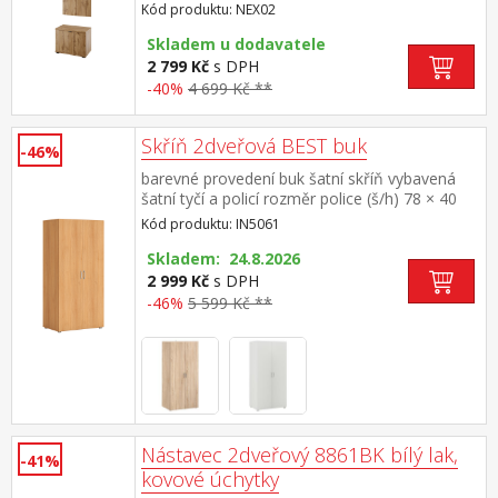
variabilními policemi pro až 9 párů bot a
Kód produktu: NEX02
výklopnými dveřmi maximální nosnosti polic
jsou uvedeny v návodu k montáži součást
Skladem u dodavatele
sestavy NEXUS
2 799 Kč
s DPH
-40%
4 699 Kč **
Skříň 2dveřová BEST buk
-46%
barevné provedení buk šatní skříň vybavená
šatní tyčí a policí rozměr police (š/h) 78 × 40
cm ke skříni je možno dokoupit nástavec
Kód produktu: IN5061
IN405061
Skladem: 24.8.2026
2 999 Kč
s DPH
-46%
5 599 Kč **
Nástavec 2dveřový 8861BK bílý lak,
-41%
kovové úchytky