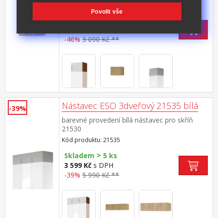
Kód produktu: 51515
Povolit vše
Skladem: 6.9.2026
1 649 Kč
s DPH
-46%
3 090 Kč **
Nástavec ESO 3dveřový 21535 bílá
-39%
barevné provedení bílá nástavec pro skříň
21530
Kód produktu: 21535
>
Skladem
5 ks
3 599 Kč
s DPH
-39%
5 990 Kč **