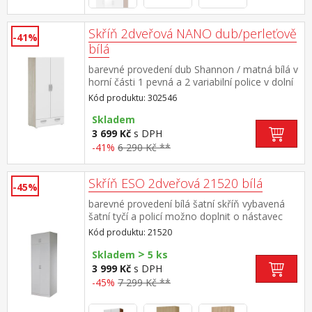
Skříň 2dveřová NANO dub/perleťově
-41%
bílá
barevné provedení dub Shannon / matná bílá v
horní části 1 pevná a 2 variabilní police v dolní
části velká zásuvka s kovovými pojezdy
Kód produktu: 302546
Skladem
3 699 Kč
s DPH
-41%
6 290 Kč **
Skříň ESO 2dveřová 21520 bílá
-45%
barevné provedení bílá šatní skříň vybavená
šatní tyčí a policí možno doplnit o nástavec
21525
Kód produktu: 21520
>
Skladem
5 ks
3 999 Kč
s DPH
-45%
7 299 Kč **