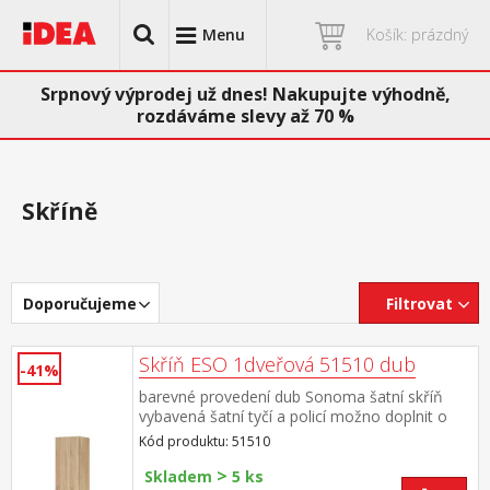
Menu
Košík: prázdný
Srpnový výprodej už dnes! Nakupujte výhodně,
rozdáváme slevy až 70 %
Skříně
Doporučujeme
Filtrovat
Skříň ESO 1dveřová 51510 dub
-41%
barevné provedení dub Sonoma šatní skříň
vybavená šatní tyčí a policí možno doplnit o
nástavec 51515
Kód produktu: 51510
>
Skladem
5 ks