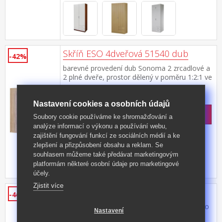
Skříň ESO 4dveřová 51540 dub
-42%
barevné provedení dub Sonoma 2 zrcadlové a
2 plné dveře, prostor dělený v poměru 1:2:1 ve
všech třech částech šatní tyč a police, ve
Kód produktu: 51540
střední části dole 2 zásuvky možno doplnit o
>
nástavec 51545
Nastavení cookies a osobních údajů
Skladem
5 ks
10 499 Kč
s DPH
Soubory cookie používáme ke shromažďování a
-42%
18 190 Kč **
analýze informací o výkonu a používání webu,
zajištění fungování funkcí ze sociálních médií a ke
zlepšení a přizpůsobení obsahu a reklam. Se
souhlasem můžeme také předávat marketingovým
platformám některé osobní údaje pro marketingové
účely.
Zjistit více
Nástavec ESO 1dveřový 51515 dub
-46%
barevné provedení dub Sonoma nástavec pro
Nastavení
skříň 51510