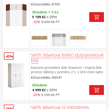
Kód produktu: 61555
>
Skladem
5 ks
5 199 Kč
s DPH
-42%
9 099 Kč **
Skříň 3dveřová NANO dub/perleťově
-45%
bílá
barevné provedení dub Shannon / matná bílá
prostor dělený v poměru 2:1, v širší části šatní
tyč, v užší části 3 police
Kód produktu: 302547
Skladem
4 999 Kč
s DPH
-45%
9 199 Kč **
Skříň 4dveřová SCANDINAVIA
-35%