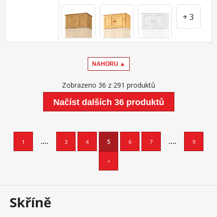
+ 3
NAHORU ▲
Zobrazeno 36 z 291 produktů
Načíst dalších 36 produktů
....
....
1
3
4
5
6
7
9
>
Skříně