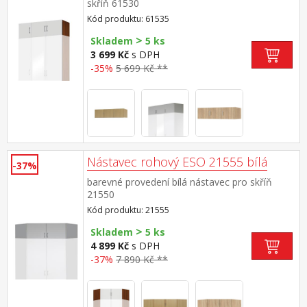
skříň 61530
Kód produktu: 61535
>
Skladem
5 ks
3 699 Kč
s DPH
-35%
5 699 Kč **
Nástavec rohový ESO 21555 bílá
-37%
barevné provedení bílá nástavec pro skříň
21550
Kód produktu: 21555
>
Skladem
5 ks
4 899 Kč
s DPH
-37%
7 890 Kč **