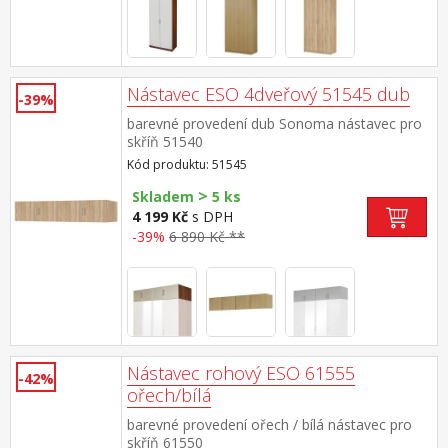
Nástavec ESO 4dveřový 51545 dub
-39%
barevné provedení dub Sonoma nástavec pro
skříň 51540
Kód produktu: 51545
>
Skladem
5 ks
4 199 Kč
s DPH
-39%
6 890 Kč **
Nástavec rohový ESO 61555
-42%
ořech/bílá
barevné provedení ořech / bílá nástavec pro
skříň 61550