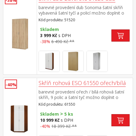
-38%
barevné provedení dub Sonoma šatní skříň
vybavená šatní tyčí a policí možno doplnit o
nástavec 51525
Kód produktu: 51520
Skladem
3 999 Kč
s DPH
-38%
6 490 Kč **
Skříň rohová ESO 61550 ořech/bílá
-40%
barevné provedení ořech / bílá rohová šatní
skříň, 9 polic a šatní tyč možno doplnit o
nástavec 61555
Kód produktu: 61550
>
Skladem
5 ks
10 999 Kč
s DPH
-40%
18 399 Kč **