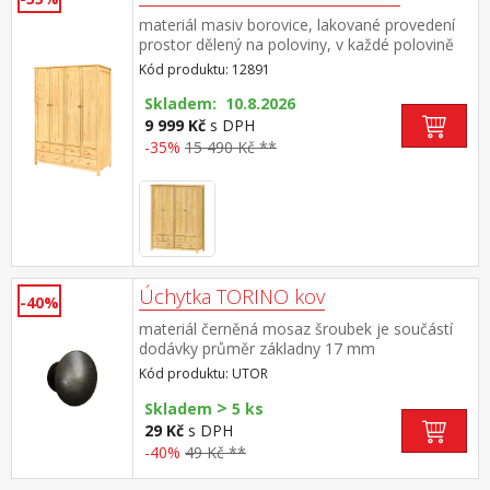
materiál masiv borovice, lakované provedení
prostor dělený na poloviny, v každé polovině
šatní tyč 4 menší a 2 větší zásuvky s kovovými
Kód produktu: 12891
pojezdy
Skladem: 10.8.2026
9 999 Kč
s DPH
-35%
15 490 Kč **
Úchytka TORINO kov
-40%
materiál černěná mosaz šroubek je součástí
dodávky průměr základny 17 mm
Kód produktu: UTOR
>
Skladem
5 ks
29 Kč
s DPH
-40%
49 Kč **