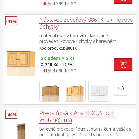
sestavy NEXUS
-40%
4 399 Kč **
Nástavec 2dveřový 8861K lak, kovové
-41%
úchytky
materiál masiv borovice, lakované
provedení kovové úchytky v barevném
provedení černěná mosaz nástavec pro skříň
Kód produktu: 8861K
8860K nebo 8850K
>
Skladem
5 ks
2 749 Kč
s DPH
-41%
4 690 Kč **
+ 3
Předsíňová stěna NEXUS dub
-40%
Wotan/černá
barevné provedení dub Wotan / černá věšák s
policí na klobouky a 5 háčky botník se 2