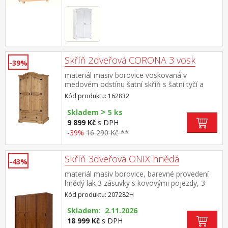
Skříň 2dveřová CORONA 3 vosk
-39%
materiál masiv borovice voskovaná v
medovém odstínu šatní skříň s šatní tyčí a
policí na klobouky 1 široká zásuvka, kovové
Kód produktu: 162832
ozdobné úchytky součást sestavy Corona 3
>
Skladem
5 ks
9 899 Kč
s DPH
-39%
16 290 Kč **
Skříň 3dveřová ONIX hnědá
-43%
materiál masiv borovice, barevné provedení
hnědý lak 3 zásuvky s kovovými pojezdy, 3
posuvné dveře ve střední části 4 police, v levé
Kód produktu: 207282H
a pravé části vždy 1 police a kovová šatní tyč
Skladem: 2.11.2026
18 999 Kč
s DPH