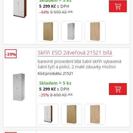
>
Skladem
5 ks
5 299 Kč
s DPH
-44%
9 599 Kč **
Skříň ESO 2dveřová 21521 bílá
-39%
barevné provedení bílá šatní skříň vybavená
šatní tyčí a policí, 2 malé zásuvky možno
doplnit o nástavec 21525
Kód produktu: 21521
>
Skladem
5 ks
5 299 Kč
s DPH
-39%
8 690 Kč **