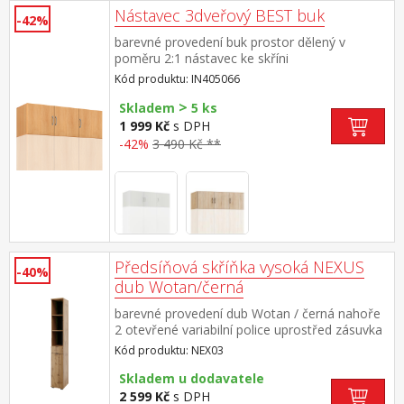
Nástavec 3dveřový BEST buk
-42%
barevné provedení buk prostor dělený v
poměru 2:1 nástavec ke skříni
IN5066 nástavec je součástí skříně a nelze jej
Kód produktu: IN405066
sestavit samostatně
>
Skladem
5 ks
1 999 Kč
s DPH
-42%
3 490 Kč **
Předsíňová skříňka vysoká NEXUS
-40%
dub Wotan/černá
barevné provedení dub Wotan / černá nahoře
2 otevřené variabilní police uprostřed zásuvka
s kovovými pojezdy dole skříňka s dvířky a 2
Kód produktu: NEX03
variabilními policemi montáž dvířek možná na
L/P stranu maximální nosnosti polic a zásuvky
Skladem u dodavatele
jsou uvedeny v návodu k montáži součást
2 599 Kč
s DPH