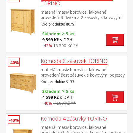
TORINO
materiál masiv borovice, lakované
provedení 3 dvířka a 2 zásuvky s kovovými
pojezdy
Kód produktu: 8079
>
Skladem
5 ks
9 599 Kč
s DPH
-42%
16 590 Kč **
Komoda 6 zásuvek TORINO
-40%
materiál masiv borovice, lakované
provedení šest zásuvek s kovovými pojezdy
Kód produktu: 9133
>
Skladem
5 ks
4 599 Kč
s DPH
-40%
7 699 Kč **
Komoda 4 zásuvky TORINO
-40%
materiál masiv borovice, lakované
provedení čtyři zásuvky s kovovými pojezdy