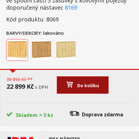
ve spodní části 3 zásuvky s kovovými pojezdy
doporučený nástavec
8169
Kód produktu: 8069
BARVY/DEKORY:
lakováno
38 890 Kč **
22 899 Kč
Do košíku
s DPH
>
Doprava zdarma
Skladem
5 ks
IDEA NÁBYTEK