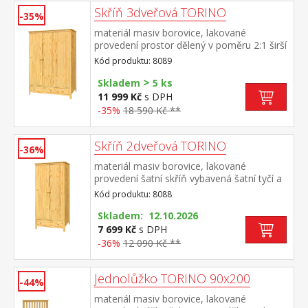
Skříň 3dveřová TORINO
-35%
materiál masiv borovice, lakované
provedení prostor dělený v poměru 2:1 širší
část šatní tyč a police, užší část 3 police ve
Kód produktu: 8089
spodní části 2 zásuvky s kovovými
>
pojezdy doporučený nástavec 8189
Skladem
5 ks
11 999 Kč
s DPH
-35%
18 590 Kč **
Skříň 2dveřová TORINO
-36%
materiál masiv borovice, lakované
provedení šatní skříň vybavená šatní tyčí a
policí ve spodní části zásuvka s kovovými
Kód produktu: 8088
pojezdy doporučený nástavec 8188
Skladem: 12.10.2026
7 699 Kč
s DPH
-36%
12 090 Kč **
Jednolůžko TORINO 90x200
-44%
materiál masiv borovice, lakované