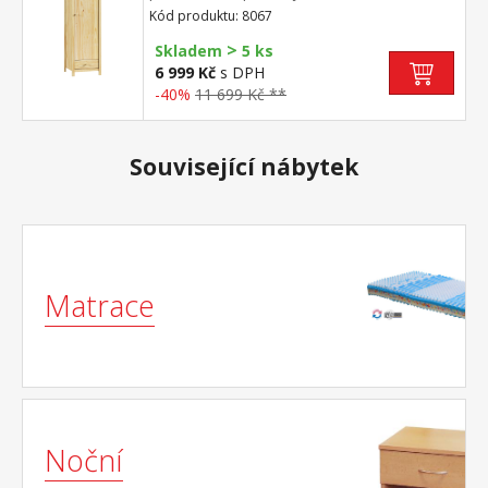
kovovými pojezdy montáž dveří možná na
Kód produktu: 8067
pravou i levou stranu
>
Skladem
5 ks
6 999 Kč
s DPH
-40%
11 699 Kč **
Související nábytek
Matrace
Noční