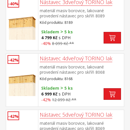
Nástavec 3dveřový TORINO lak
-40%
materiál masiv borovice, lakované
provedení nástavec pro skříň 8089
Kód produktu: 8189
>
Skladem
5 ks
4 799 Kč
s DPH
-40%
8 099 Kč **
Nástavec 4dveřový TORINO lak
-42%
materiál masiv borovice, lakované
provedení nástavec pro skříň 8068
Kód produktu: 8168
>
Skladem
5 ks
6 999 Kč
s DPH
-42%
12 099 Kč **
Nástavec 5dveřový TORINO lak
-42%
materiál masiv borovice, lakované
provedení nástavec pro skříň 8069