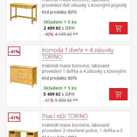
provedení dvě zásuvky s kovovými pojezdy
Kód produktu: 8076
>
Skladem
5 ks
2 499 Kč
s DPH
-40%
4 199 Kč **
Komoda 1 dveře + 4 zásuvky
-41%
TORINO
materiál masiv borovice, lakované
provedení 1 dvířka a 4 zásuvky s kovovými
pojezdy
Kód produktu: 8078
>
Skladem
5 ks
5 499 Kč
s DPH
-41%
9 390 Kč **
Psací stůl TORINO
-41%
materiál masiv borovice, lakované
provedení 2 otevřené police, 1 dvířka a 3
zásuvky s kovovými pojezdy výsuv není