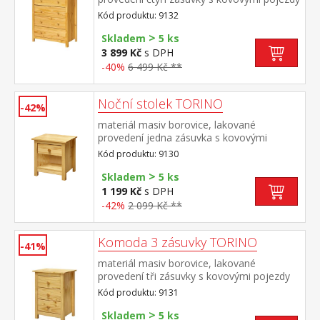
Kód produktu: 9132
>
Skladem
5 ks
3 899 Kč
s DPH
-40%
6 499 Kč **
Noční stolek TORINO
-42%
materiál masiv borovice, lakované
provedení jedna zásuvka s kovovými
pojezdy
Kód produktu: 9130
>
Skladem
5 ks
1 199 Kč
s DPH
-42%
2 099 Kč **
Komoda 3 zásuvky TORINO
-41%
materiál masiv borovice, lakované
provedení tři zásuvky s kovovými pojezdy
Kód produktu: 9131
>
Skladem
5 ks