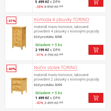
5 499 Kč
s DPH
-38%
8 890 Kč **
Komoda 4 zásuvky TORINO
-41%
materiál masiv borovice, lakované
provedení 4 zásuvky s kovovými pojezdy
Kód produktu: 8098
>
Skladem
5 ks
2 199 Kč
s DPH
-41%
3 790 Kč **
Noční stolek TORINO
-40%
materiál masiv borovice, lakované
provedení 2 zásuvky s kovovými pojezdy
Kód produktu: 8099
>
Skladem
5 ks
1 499 Kč
s DPH
-40%
2 499 Kč **