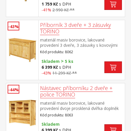
1 759 Kč
s DPH
-41%
2 990 Kč **
Příborník 3 dveře + 3 zásuvky
-43%
TORINO
materiál masiv borovice, lakované
provedení 3 dveře, 3 zásuvky s kovovými
pojezdy vhodný doplněk nástavec TORINO
Kód produktu: 8062
8063
>
Skladem
5 ks
6 399 Kč
s DPH
-43%
11 299 Kč **
Nástavec příborníku 2 dveře +
-44%
police TORINO
materiál masiv borovice, lakované
provedení dvoje prosklená dvířka doplněk
příborníku TORINO 8062
Kód produktu: 8063
Skladem
6 399 Kč
s DPH