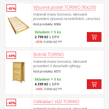
Výsuvná postel TORINO 90x200
-45%
materiál masiv borovice, lakované
provedení výsuvná na kolečkách, cena bez
matrace maximální doporučená výška
Kód produktu: 8086
matrace 14 cm doporučený rozměr
>
matrace 90 × 200 cm vhodná jako výsuvná
Skladem
5 ks
přistýlka k pohovce TORINO 8085 nebo k
2 799 Kč
s DPH
jednolůžku JANA ID30400225
-45%
5 090 Kč **
Botník TORINO
-44%
materiál masiv borovice, lakované
provedení 3 dvouřadé výklopy
Kód produktu: 8075
>
Skladem
5 ks
4 399 Kč
s DPH
-44%
7 990 Kč **
Odkládací stůl TORINO
-40%
materiál masiv borovice, lakované