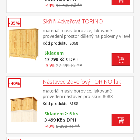
-44%
11 490 Kč **
Skříň 4dveřová TORINO
-35%
materiál masiv borovice, lakované
provedení prostor dělený na poloviny v levé
polovině šatní tyč a police na klobouky v
Kód produktu: 8068
pravé polovině 3 police ve spodní části 2
zásuvky s kovovými pojezdy doporučený
Skladem
nástavec 8168
17 799 Kč
s DPH
-35%
27 499 Kč **
Nástavec 2dveřový TORINO lak
-40%
materiál masiv borovice, lakované
provedení nástavec pro skříň 8088
Kód produktu: 8188
>
Skladem
5 ks
3 499 Kč
s DPH
-40%
5 890 Kč **