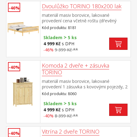
Dvoulůžko TORINO 180x200 lak
-46%
materiál masiv borovice, lakované
provedení cena včetně roštu (dřevěný
laťkový) bez matrace doporučený rozměr
Kód produktu: 8181
matrace 180 × 200 cm nebo 2 kusy 90 ×
>
200 cm
Skladem
5 ks
4 999 Kč
s DPH
-46%
9 399 Kč **
Komoda 2 dveře + zásuvka
-40%
TORINO
materiál masiv borovice, lakované
provedení 1 zásuvka s kovovými pojezdy, 2
plné dveře, 1 police maximální nosnosti
Kód produktu: 8060
uvedeny v návodu k montáži
>
Skladem
5 ks
4 999 Kč
s DPH
-40%
8 399 Kč **
Vitrína 2 dveře TORINO
-40%