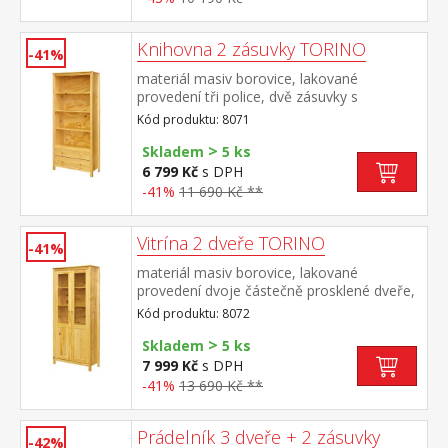
Knihovna 2 zásuvky TORINO
-41%
materiál masiv borovice, lakované
provedení tři police, dvě zásuvky s
kovovými pojezdy
Kód produktu: 8071
>
Skladem
5 ks
6 799 Kč
s DPH
-41%
11 690 Kč **
Vitrína 2 dveře TORINO
-41%
materiál masiv borovice, lakované
provedení dvoje částečně prosklené dveře,
čtyři police
Kód produktu: 8072
>
Skladem
5 ks
7 999 Kč
s DPH
-41%
13 690 Kč **
Prádelník 3 dveře + 2 zásuvky
-42%