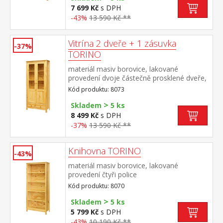
7 699 Kč
s DPH
-43%
13 590 Kč **
Vitrína 2 dveře + 1 zásuvka
-37%
TORINO
materiál masiv borovice, lakované
provedení dvoje částečně prosklené dveře,
tři police jedna zásuvka s kovovými pojezdy
Kód produktu: 8073
>
Skladem
5 ks
8 499 Kč
s DPH
-37%
13 590 Kč **
Knihovna TORINO
-43%
materiál masiv borovice, lakované
provedení čtyři police
Kód produktu: 8070
>
Skladem
5 ks
5 799 Kč
s DPH
-43%
10 190 Kč **