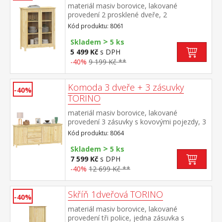
materiál masiv borovice, lakované
provedení 2 prosklené dveře, 2
police maximální nosnosti uvedeny v
Kód produktu: 8061
návodu k montáži
>
Skladem
5 ks
5 499 Kč
s DPH
-40%
9 199 Kč **
Komoda 3 dveře + 3 zásuvky
-40%
TORINO
materiál masiv borovice, lakované
provedení 3 zásuvky s kovovými pojezdy, 3
plné dveře, 2 police maximální nosnosti
Kód produktu: 8064
uvedeny v návodu k montáži
>
Skladem
5 ks
7 599 Kč
s DPH
-40%
12 699 Kč **
Skříň 1dveřová TORINO
-40%
materiál masiv borovice, lakované
provedení tři police, jedna zásuvka s