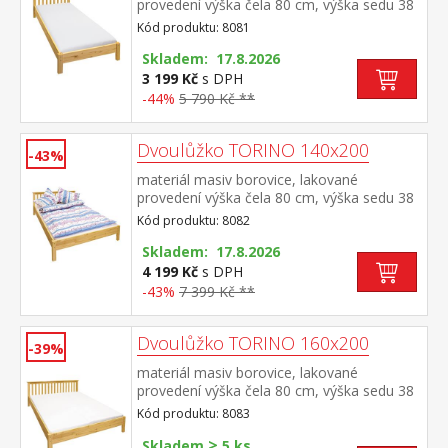
provedení výška čela 80 cm, výška sedu 38
cm, cena bez roštu a matrace minimální
Kód produktu: 8081
doporučená výška matrace 15 cm
doporučený rozměr matrace 90 × 200 cm a
Skladem: 17.8.2026
rošt R1 doporučená nosnost do 120 kg
3 199 Kč
s DPH
-44%
5 790 Kč **
Dvoulůžko TORINO 140x200
-43%
materiál masiv borovice, lakované
provedení výška čela 80 cm, výška sedu 38
cm, cena bez roštu a matrace minimální
Kód produktu: 8082
doporučená výška matrace 15 cm
doporučený rozměr matrace 140 × 200 cm
Skladem: 17.8.2026
a rošt R3 doporučená nosnost do 120 kg
4 199 Kč
s DPH
na každé polovině postele
-43%
7 399 Kč **
Dvoulůžko TORINO 160x200
-39%
materiál masiv borovice, lakované
provedení výška čela 80 cm, výška sedu 38
cm, cena bez roštu a matrace minimální
Kód produktu: 8083
doporučená výška matrace 15 cm
>
doporučený rozměr matrace 160 × 200 cm
Skladem
5 ks