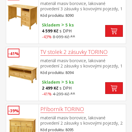
materiál masiv borovice, lakované
provedení 3 zásuvky s kovovými pojezdy, 1
police výsuv není součástí dodávky ke stolu
Kód produktu: 8090
je možno dokoupit výsuvnou desku na
>
klávesnici 8840
Skladem
5 ks
4 599 Kč
s DPH
-43%
8 099 Kč **
TV stolek 2 zásuvky TORINO
-41%
materiál masiv borovice, lakované
provedení 2 zásuvky s kovovými pojezdy, 1
police
Kód produktu: 8094
>
Skladem
5 ks
2 499 Kč
s DPH
-41%
4 299 Kč **
Příborník TORINO
-39%
materiál masiv borovice, lakované
provedení 2 zásuvky s kovovými pojezdy, 2
plné dveře, 1 police vhodný doplněk
Kód produktu: 8095