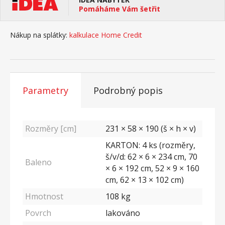
Pomáháme Vám šetřit
Nákup na splátky:
kalkulace Home Credit
Parametry
Podrobný popis
Rozměry [cm]
231 × 58 × 190 (š × h × v)
KARTON: 4 ks (rozměry,
š/v/d: 62 × 6 × 234 cm, 70
Baleno
× 6 × 192 cm, 52 × 9 × 160
cm, 62 × 13 × 102 cm)
Hmotnost
108
kg
Povrch
lakováno