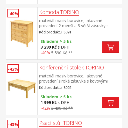
Komoda TORINO
-40%
materiál masiv borovice, lakované
provedení 2 menší a 3 větší zásuvky s
kovovými pojezdy
Kód produktu: 8091
>
Skladem
5 ks
3 299 Kč
s DPH
-40%
5 590 Kč **
Konferenční stolek TORINO
-42%
materiál masiv borovice, lakované
provedení široká zásuvka s kovovými
pojezdy
Kód produktu: 8092
>
Skladem
5 ks
1 999 Kč
s DPH
-42%
3 499 Kč **
Psací stůl TORINO
-43%