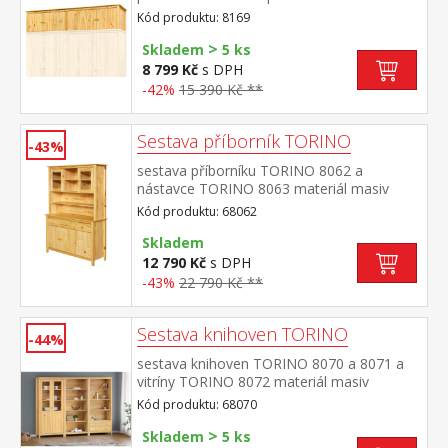
Kód produktu: 8169
>
Skladem
5 ks
8 799 Kč
s DPH
-42%
15 390 Kč **
Sestava příborník TORINO
-43%
sestava příborníku TORINO 8062 a
nástavce TORINO 8063 materiál masiv
borovice, lakované provedení příborník: 3
Kód produktu: 68062
dveře, 3 zásuvky s kovovými
pojezdy nástavec: dvoje prosklená
Skladem
dvířka rozměr příborníku (š/h/v) 129 × 40 ×
12 790 Kč
s DPH
80 cm rozměr nástavce (š/h/v) 129 × 33 ×
-43%
22 790 Kč **
100 cm
Sestava knihoven TORINO
-44%
sestava knihoven TORINO 8070 a 8071 a
vitríny TORINO 8072 materiál masiv
borovice, lakované provedení knihovna
Kód produktu: 68070
8070: čtyři police knihovna 8071: tři police,
>
dvě zásuvky s kovovými pojezdy vitrína
Skladem
5 ks