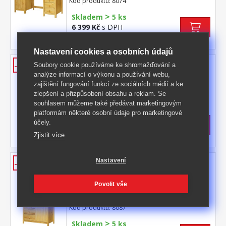
Kód produktu: 8074
součástí dodávky ke stolu je možno
>
dokoupit výsuvnou desku na klávesnici 8840
Skladem
5 ks
6 399 Kč
s DPH
-41%
10 990 Kč **
Nastavení cookies a osobních údajů
Komoda 5 zásuvek TORINO
-39%
Soubory cookie používáme ke shromažďování a
analýze informací o výkonu a používání webu,
materiál masiv borovice, lakované
zajištění fungování funkcí ze sociálních médií a ke
provedení 5 zásuvek s kovovými pojezdy
zlepšení a přizpůsobení obsahu a reklam. Se
Kód produktu: 8077
souhlasem můžeme také předávat marketingovým
platformám některé osobní údaje pro marketingové
>
Skladem
5 ks
účely.
3 899 Kč
s DPH
-39%
6 399 Kč **
Zjistit více
Prádelník 2 dveře + 2 zásuvky
Nastavení
-43%
TORINO
Povolit vše
materiál masiv borovice, lakované
provedení 2 dvířka a 2 zásuvky s kovovými
pojezdy
Kód produktu: 8087
>
Skladem
5 ks