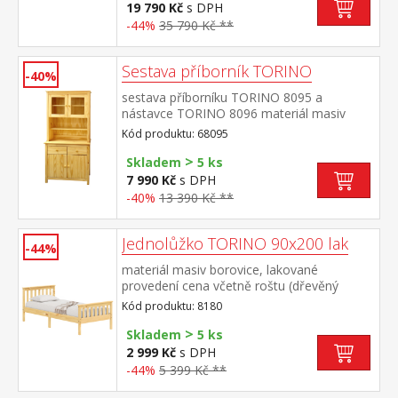
8072: dvoje částečně prosklené dveře, čtyři
19 790 Kč
s DPH
police rozměr knihovny 8070 (š/h/v) 85 × 37
-44%
35 790 Kč **
× 190 cm rozměr knihovny 8071 (š/h/v) 85 ×
37 × 190 cm rozměr vitríny 8072 (š/h/v) 85
× 37 × 190 cm
Sestava příborník TORINO
-40%
sestava příborníku TORINO 8095 a
nástavce TORINO 8096 materiál masiv
borovice, lakované provedení příborník: 2
Kód produktu: 68095
zásuvky s kovovými pojezdy, 2 plné dveře,
>
1 police nástavec: 2 prosklené dveře, 1
Skladem
5 ks
police rozměr příborníku (š/h/v) 90 × 40 ×
7 990 Kč
s DPH
80 cm rozměr nástavce (š/h/v) 90 × 33 ×
-40%
13 390 Kč **
100 cm
Jednolůžko TORINO 90x200 lak
-44%
materiál masiv borovice, lakované
provedení cena včetně roštu (dřevěný
laťkový) bez matrace doporučený rozměr
Kód produktu: 8180
matrace 90 × 200 cm
>
Skladem
5 ks
2 999 Kč
s DPH
-44%
5 399 Kč **