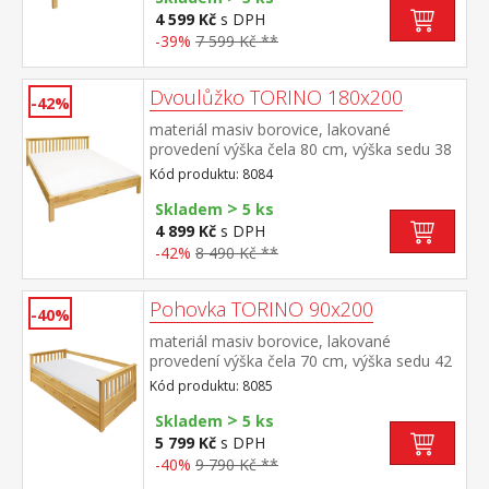
nebo 2 kusy 80 × 200 cm a rošt R2
4 599 Kč
s DPH
doporučená nosnost do 120 kg na každé
-39%
7 599 Kč **
polovině postele
Dvoulůžko TORINO 180x200
-42%
materiál masiv borovice, lakované
provedení výška čela 80 cm, výška sedu 38
cm, cena bez roštu a matrace minimální
Kód produktu: 8084
doporučená výška matrace 15
>
cm doporučený rozměr matrace 180 × 200
Skladem
5 ks
cm nebo 2 kusy 90 × 200 cm a rošt R4
4 899 Kč
s DPH
nebo 2 kusy R1 doporučená nosnost do
-42%
8 490 Kč **
120 kg na každé polovině postele
Pohovka TORINO 90x200
-40%
materiál masiv borovice, lakované
provedení výška čela 70 cm, výška sedu 42
cm, cena bez roštu a matrace minimální
Kód produktu: 8085
doporučená výška matrace 15
>
cm doporučený rozměr matrace 90 × 200
Skladem
5 ks
cm a rošt R1 k pohovce možno dokoupit
5 799 Kč
s DPH
výsuvnou přistýlku TORINO 8086 nebo
-40%
9 790 Kč **
8086K