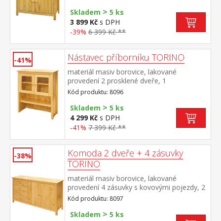
nástavec 8096
>
Skladem
5 ks
3 899 Kč
s DPH
-39%
6 399 Kč **
Nástavec příborníku TORINO
-41%
materiál masiv borovice, lakované
provedení 2 prosklené dveře, 1
police nástavec příborníku 8095
Kód produktu: 8096
>
Skladem
5 ks
4 299 Kč
s DPH
-41%
7 399 Kč **
Komoda 2 dveře + 4 zásuvky
-38%
TORINO
materiál masiv borovice, lakované
provedení 4 zásuvky s kovovými pojezdy, 2
plné dveře, 1 police
Kód produktu: 8097
>
Skladem
5 ks