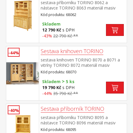
sestava příborníku TORINO 8062 a
nástavce TORINO 8063 materiál masiv
borovice, lakované provedení příborník: 3
Kód produktu: 68062
dveře, 3 zásuvky s kovovými
pojezdy nástavec: dvoje prosklená
Skladem
dvířka rozměr příborníku (š/h/v) 129 × 40 ×
12 790 Kč
s DPH
80 cm rozměr nástavce (š/h/v) 129 × 33 ×
-43%
22 790 Kč **
100 cm
Sestava knihoven TORINO
-44%
sestava knihoven TORINO 8070 a 8071 a
vitríny TORINO 8072 materiál masiv
borovice, lakované provedení knihovna
Kód produktu: 68070
8070: čtyři police knihovna 8071: tři police,
>
dvě zásuvky s kovovými pojezdy vitrína
Skladem
5 ks
8072: dvoje částečně prosklené dveře, čtyři
19 790 Kč
s DPH
police rozměr knihovny 8070 (š/h/v) 85 × 37
-44%
35 790 Kč **
× 190 cm rozměr knihovny 8071 (š/h/v) 85 ×
37 × 190 cm rozměr vitríny 8072 (š/h/v) 85
× 37 × 190 cm
Sestava příborník TORINO
-40%
sestava příborníku TORINO 8095 a
nástavce TORINO 8096 materiál masiv
borovice, lakované provedení příborník: 2
Kód produktu: 68095