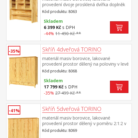
provedení dvoje prosklená dvířka doplněk
příborníku TORINO 8062
Kód produktu: 8063
Skladem
6 399 Kč
s DPH
-44%
11 490 Kč **
Skříň 4dveřová TORINO
-35%
materiál masiv borovice, lakované
provedení prostor dělený na poloviny v levé
polovině šatní tyč a police na klobouky v
Kód produktu: 8068
pravé polovině 3 police ve spodní části 2
zásuvky s kovovými pojezdy doporučený
Skladem
nástavec 8168
17 799 Kč
s DPH
-35%
27 499 Kč **
Skříň 5dveřová TORINO
-41%
materiál masiv borovice, lakované
provedení prostor dělený v poměru 2:1:2 v
levé a pravé širší části šatní tyč a police na
Kód produktu: 8069
klobouky ve střední úzké části 3 police ve