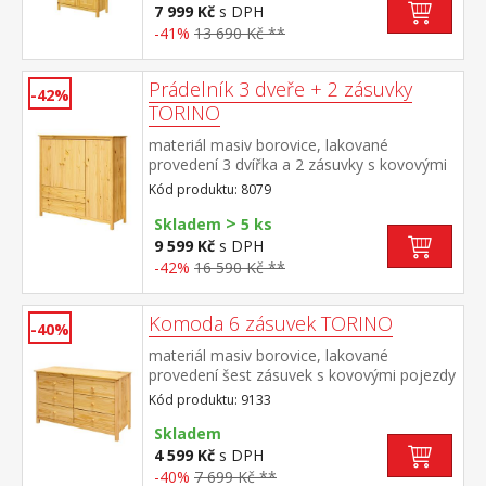
7 999 Kč
s DPH
-41%
13 690 Kč **
Prádelník 3 dveře + 2 zásuvky
-42%
TORINO
materiál masiv borovice, lakované
provedení 3 dvířka a 2 zásuvky s kovovými
pojezdy
Kód produktu: 8079
>
Skladem
5 ks
9 599 Kč
s DPH
-42%
16 590 Kč **
Komoda 6 zásuvek TORINO
-40%
materiál masiv borovice, lakované
provedení šest zásuvek s kovovými pojezdy
Kód produktu: 9133
Skladem
4 599 Kč
s DPH
-40%
7 699 Kč **