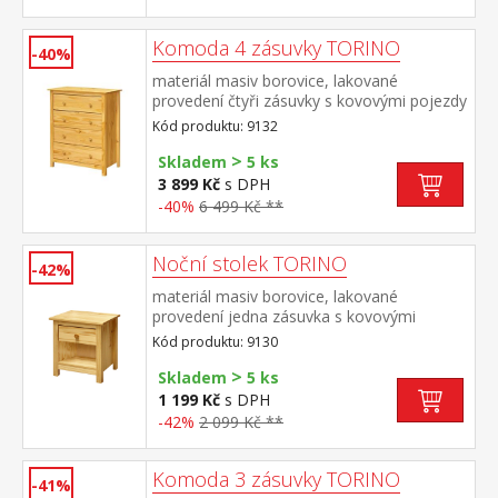
Komoda 4 zásuvky TORINO
-40%
materiál masiv borovice, lakované
provedení čtyři zásuvky s kovovými pojezdy
Kód produktu: 9132
>
Skladem
5 ks
3 899 Kč
s DPH
-40%
6 499 Kč **
Noční stolek TORINO
-42%
materiál masiv borovice, lakované
provedení jedna zásuvka s kovovými
pojezdy
Kód produktu: 9130
>
Skladem
5 ks
1 199 Kč
s DPH
-42%
2 099 Kč **
Komoda 3 zásuvky TORINO
-41%