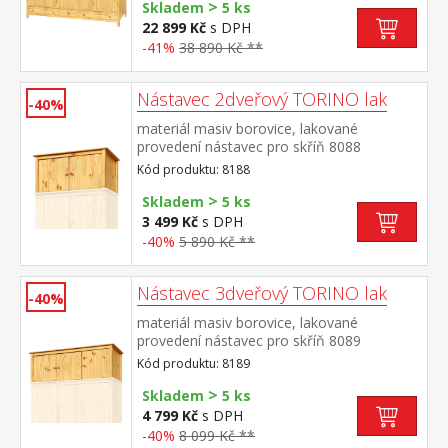
>
spodní části 3 zásuvky s kovovými
Skladem
5 ks
pojezdy doporučený nástavec 8169
22 899 Kč
s DPH
-41%
38 890 Kč **
Nástavec 2dveřový TORINO lak
-40%
materiál masiv borovice, lakované
provedení nástavec pro skříň 8088
Kód produktu: 8188
>
Skladem
5 ks
3 499 Kč
s DPH
-40%
5 890 Kč **
Nástavec 3dveřový TORINO lak
-40%
materiál masiv borovice, lakované
provedení nástavec pro skříň 8089
Kód produktu: 8189
>
Skladem
5 ks
4 799 Kč
s DPH
-40%
8 099 Kč **