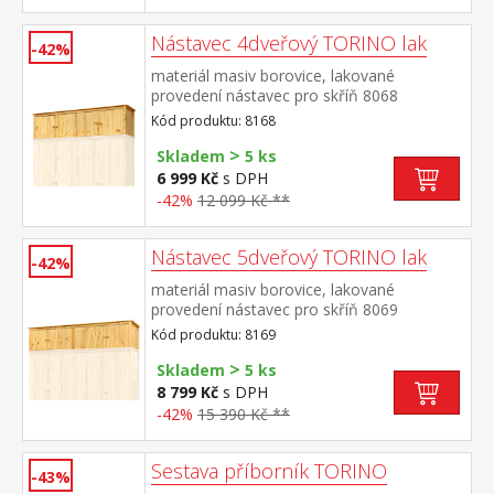
Nástavec 4dveřový TORINO lak
-42%
materiál masiv borovice, lakované
provedení nástavec pro skříň 8068
Kód produktu: 8168
>
Skladem
5 ks
6 999 Kč
s DPH
-42%
12 099 Kč **
Nástavec 5dveřový TORINO lak
-42%
materiál masiv borovice, lakované
provedení nástavec pro skříň 8069
Kód produktu: 8169
>
Skladem
5 ks
8 799 Kč
s DPH
-42%
15 390 Kč **
Sestava příborník TORINO
-43%