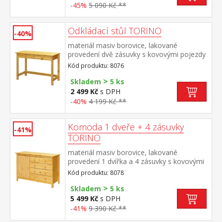
jednolůžku JANA ID30400225
-45%
5 090 Kč **
Odkládací stůl TORINO
-40%
materiál masiv borovice, lakované
provedení dvě zásuvky s kovovými pojezdy
Kód produktu: 8076
>
Skladem
5 ks
2 499 Kč
s DPH
-40%
4 199 Kč **
Komoda 1 dveře + 4 zásuvky
-41%
TORINO
materiál masiv borovice, lakované
provedení 1 dvířka a 4 zásuvky s kovovými
pojezdy
Kód produktu: 8078
>
Skladem
5 ks
5 499 Kč
s DPH
-41%
9 390 Kč **