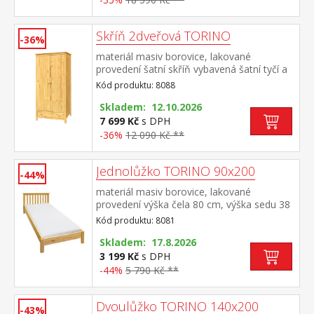
Skříň 2dveřová TORINO
-36%
materiál masiv borovice, lakované
provedení šatní skříň vybavená šatní tyčí a
policí ve spodní části zásuvka s kovovými
Kód produktu: 8088
pojezdy doporučený nástavec 8188
Skladem: 12.10.2026
7 699 Kč
s DPH
-36%
12 090 Kč **
Jednolůžko TORINO 90x200
-44%
materiál masiv borovice, lakované
provedení výška čela 80 cm, výška sedu 38
cm, cena bez roštu a matrace minimální
Kód produktu: 8081
doporučená výška matrace 15 cm
doporučený rozměr matrace 90 × 200 cm a
Skladem: 17.8.2026
rošt R1 doporučená nosnost do 120 kg
3 199 Kč
s DPH
-44%
5 790 Kč **
Dvoulůžko TORINO 140x200
-43%