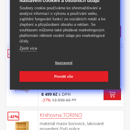
Nastavení cookies a osobních údajů
materiál masiv borovice, lakované
Soubory cookie používáme ke shromažďování a
provedení 2 dvířka a 2 zásuvky s kovovými
analýze informací o výkonu a používání webu,
pojezdy
Kód produktu: 8087
zajištění fungování funkcí ze sociálních médií a ke
zlepšení a přizpůsobení obsahu a reklam. Se
>
Skladem
5 ks
souhlasem můžeme také předávat marketingovým
7 699 Kč
s DPH
platformám některé osobní údaje pro marketingové
-43%
13 590 Kč **
účely.
Zjistit více
Vitrína 2 dveře + 1 zásuvka
-37%
TORINO
Nastavení
materiál masiv borovice, lakované
provedení dvoje částečně prosklené dveře,
Povolit vše
tři police jedna zásuvka s kovovými pojezdy
Kód produktu: 8073
>
Skladem
5 ks
8 499 Kč
s DPH
-37%
13 590 Kč **
Knihovna TORINO
-43%
materiál masiv borovice, lakované
provedení čtyři police