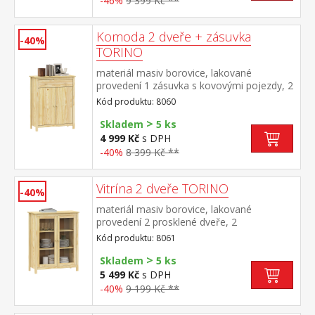
-46%
9 399 Kč **
Komoda 2 dveře + zásuvka
-40%
TORINO
materiál masiv borovice, lakované
provedení 1 zásuvka s kovovými pojezdy, 2
plné dveře, 1 police maximální nosnosti
Kód produktu: 8060
uvedeny v návodu k montáži
>
Skladem
5 ks
4 999 Kč
s DPH
-40%
8 399 Kč **
Vitrína 2 dveře TORINO
-40%
materiál masiv borovice, lakované
provedení 2 prosklené dveře, 2
police maximální nosnosti uvedeny v
Kód produktu: 8061
návodu k montáži
>
Skladem
5 ks
5 499 Kč
s DPH
-40%
9 199 Kč **