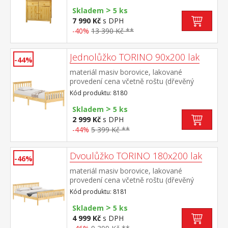
zásuvky s kovovými pojezdy, 2 plné dveře,
>
1 police nástavec: 2 prosklené dveře, 1
Skladem
5 ks
police rozměr příborníku (š/h/v) 90 × 40 ×
7 990 Kč
s DPH
80 cm rozměr nástavce (š/h/v) 90 × 33 ×
-40%
13 390 Kč **
100 cm
Jednolůžko TORINO 90x200 lak
-44%
materiál masiv borovice, lakované
provedení cena včetně roštu (dřevěný
laťkový) bez matrace doporučený rozměr
Kód produktu: 8180
matrace 90 × 200 cm
>
Skladem
5 ks
2 999 Kč
s DPH
-44%
5 399 Kč **
Dvoulůžko TORINO 180x200 lak
-46%
materiál masiv borovice, lakované
provedení cena včetně roštu (dřevěný
laťkový) bez matrace doporučený rozměr
Kód produktu: 8181
matrace 180 × 200 cm nebo 2 kusy 90 ×
>
200 cm
Skladem
5 ks
4 999 Kč
s DPH