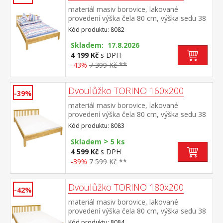
materiál masiv borovice, lakované
provedení výška čela 80 cm, výška sedu 38
cm, cena bez roštu a matrace minimální
Kód produktu: 8082
doporučená výška matrace 15 cm
doporučený rozměr matrace 140 × 200 cm
Skladem: 17.8.2026
a rošt R3 doporučená nosnost do 120 kg
4 199 Kč
s DPH
na každé polovině postele
-43%
7 399 Kč **
Dvoulůžko TORINO 160x200
-39%
materiál masiv borovice, lakované
provedení výška čela 80 cm, výška sedu 38
cm, cena bez roštu a matrace minimální
Kód produktu: 8083
doporučená výška matrace 15 cm
>
doporučený rozměr matrace 160 × 200 cm
Skladem
5 ks
nebo 2 kusy 80 × 200 cm a rošt R2
4 599 Kč
s DPH
doporučená nosnost do 120 kg na každé
-39%
7 599 Kč **
polovině postele
Dvoulůžko TORINO 180x200
-42%
materiál masiv borovice, lakované
provedení výška čela 80 cm, výška sedu 38
cm, cena bez roštu a matrace minimální
Kód produktu: 8084