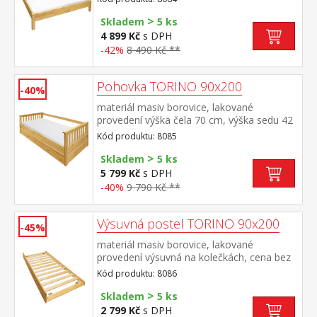
doporučená výška matrace 15
>
cm doporučený rozměr matrace 180 × 200
Skladem
5 ks
cm nebo 2 kusy 90 × 200 cm a rošt R4
4 899 Kč
s DPH
nebo 2 kusy R1 doporučená nosnost do
-42%
8 490 Kč **
120 kg na každé polovině postele
Pohovka TORINO 90x200
-40%
materiál masiv borovice, lakované
provedení výška čela 70 cm, výška sedu 42
cm, cena bez roštu a matrace minimální
Kód produktu: 8085
doporučená výška matrace 15
>
cm doporučený rozměr matrace 90 × 200
Skladem
5 ks
cm a rošt R1 k pohovce možno dokoupit
5 799 Kč
s DPH
výsuvnou přistýlku TORINO 8086 nebo
-40%
9 790 Kč **
8086K
Výsuvná postel TORINO 90x200
-45%
materiál masiv borovice, lakované
provedení výsuvná na kolečkách, cena bez
matrace maximální doporučená výška
Kód produktu: 8086
matrace 14 cm doporučený rozměr
>
matrace 90 × 200 cm vhodná jako výsuvná
Skladem
5 ks
přistýlka k pohovce TORINO 8085 nebo k
2 799 Kč
s DPH