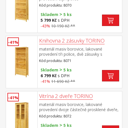
Kód produktu: 8070
>
Skladem
5 ks
5 799 Kč
s DPH
-43%
10 190 Kč **
Knihovna 2 zásuvky TORINO
-41%
materiál masiv borovice, lakované
provedení tři police, dvě zásuvky s
kovovými pojezdy
Kód produktu: 8071
>
Skladem
5 ks
6 799 Kč
s DPH
-41%
11 690 Kč **
Vitrína 2 dveře TORINO
-41%
materiál masiv borovice, lakované
provedení dvoje částečně prosklené dveře,
čtyři police
Kód produktu: 8072
>
Skladem
5 ks