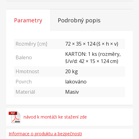
Parametry
Podrobný popis
Rozměry [cm]
72 × 35 × 124 (š × h × v)
KARTON: 1 ks (rozměry,
Baleno
š/v/d: 42 × 15 × 124 cm)
Hmotnost
20
kg
Povrch
lakováno
Materiál
Masiv
návod k montáži ke stažení zde
Informace o produktu a bezpečnosti