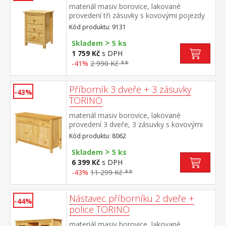
materiál masiv borovice, lakované
provedení tři zásuvky s kovovými pojezdy
Kód produktu: 9131
>
Skladem
5 ks
1 759 Kč
s DPH
-41%
2 990 Kč **
Příborník 3 dveře + 3 zásuvky
-43%
TORINO
materiál masiv borovice, lakované
provedení 3 dveře, 3 zásuvky s kovovými
pojezdy vhodný doplněk nástavec TORINO
Kód produktu: 8062
8063
>
Skladem
5 ks
6 399 Kč
s DPH
-43%
11 299 Kč **
Nástavec příborníku 2 dveře +
-44%
police TORINO
materiál masiv borovice, lakované