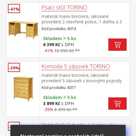
Psací stůl TORINO
-41%
materiál masiv borovice, lakované
provedení 2 otevřené police, 1 dvířka a 3
zásuvky s kovovými pojezdy výsuv není
Kód produktu: 8074
součástí dodávky ke stolu je možno
>
dokoupit výsuvnou desku na klávesnici 8840
Skladem
5 ks
6 399 Kč
s DPH
-41%
10 990 Kč **
Komoda 5 zásuvek TORINO
-39%
materiál masiv borovice, lakované
provedení 5 zásuvek s kovovými pojezdy
Kód produktu: 8077
>
Skladem
5 ks
3 899 Kč
s DPH
-39%
6 399 Kč **
Prádelník 2 dveře + 2 zásuvky
-43%
TORINO