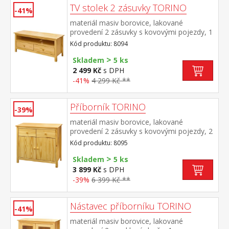
TV stolek 2 zásuvky TORINO
-41%
materiál masiv borovice, lakované
provedení 2 zásuvky s kovovými pojezdy, 1
police
Kód produktu: 8094
>
Skladem
5 ks
2 499 Kč
s DPH
-41%
4 299 Kč **
Příborník TORINO
-39%
materiál masiv borovice, lakované
provedení 2 zásuvky s kovovými pojezdy, 2
plné dveře, 1 police vhodný doplněk
Kód produktu: 8095
nástavec 8096
>
Skladem
5 ks
3 899 Kč
s DPH
-39%
6 399 Kč **
Nástavec příborníku TORINO
-41%
materiál masiv borovice, lakované