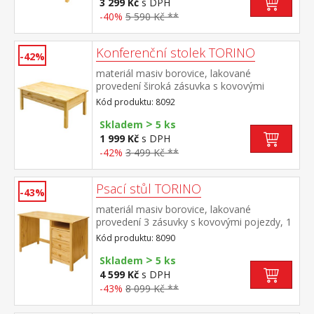
3 299 Kč
s DPH
-40%
5 590 Kč **
Konferenční stolek TORINO
-42%
materiál masiv borovice, lakované
provedení široká zásuvka s kovovými
pojezdy
Kód produktu: 8092
>
Skladem
5 ks
1 999 Kč
s DPH
-42%
3 499 Kč **
Psací stůl TORINO
-43%
materiál masiv borovice, lakované
provedení 3 zásuvky s kovovými pojezdy, 1
police výsuv není součástí dodávky ke stolu
Kód produktu: 8090
je možno dokoupit výsuvnou desku na
>
klávesnici 8840
Skladem
5 ks
4 599 Kč
s DPH
-43%
8 099 Kč **