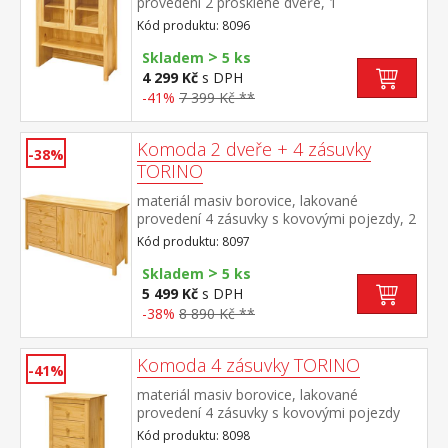
provedení 2 prosklené dveře, 1
police nástavec příborníku 8095
Kód produktu: 8096
>
Skladem
5 ks
4 299 Kč
s DPH
-41%
7 399 Kč **
Komoda 2 dveře + 4 zásuvky
-38%
TORINO
materiál masiv borovice, lakované
provedení 4 zásuvky s kovovými pojezdy, 2
plné dveře, 1 police
Kód produktu: 8097
>
Skladem
5 ks
5 499 Kč
s DPH
-38%
8 890 Kč **
Komoda 4 zásuvky TORINO
-41%
materiál masiv borovice, lakované
provedení 4 zásuvky s kovovými pojezdy
Kód produktu: 8098