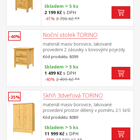
>
Skladem
5 ks
2 199 Kč
s DPH
-41%
3 790 Kč **
Noční stolek TORINO
-40%
materiál masiv borovice, lakované
provedení 2 zásuvky s kovovými pojezdy
Kód produktu: 8099
>
Skladem
5 ks
1 499 Kč
s DPH
-40%
2 499 Kč **
Skříň 3dveřová TORINO
-35%
materiál masiv borovice, lakované
provedení prostor dělený v poměru 2:1 širší
část šatní tyč a police, užší část 3 police ve
Kód produktu: 8089
spodní části 2 zásuvky s kovovými
>
pojezdy doporučený nástavec 8189
Skladem
5 ks
11 999 Kč
s DPH
-35%
18 590 Kč **