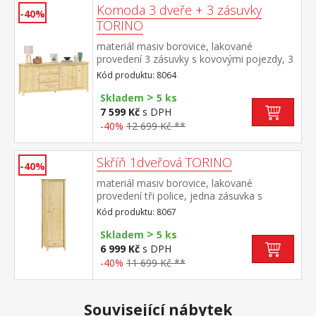
Komoda 3 dveře + 3 zásuvky
-40%
TORINO
materiál masiv borovice, lakované
provedení 3 zásuvky s kovovými pojezdy, 3
plné dveře, 2 police maximální nosnosti
Kód produktu: 8064
uvedeny v návodu k montáži
>
Skladem
5 ks
7 599 Kč
s DPH
-40%
12 699 Kč **
Skříň 1dveřová TORINO
-40%
materiál masiv borovice, lakované
provedení tři police, jedna zásuvka s
kovovými pojezdy montáž dveří možná na
Kód produktu: 8067
pravou i levou stranu
>
Skladem
5 ks
6 999 Kč
s DPH
-40%
11 699 Kč **
Související nábytek