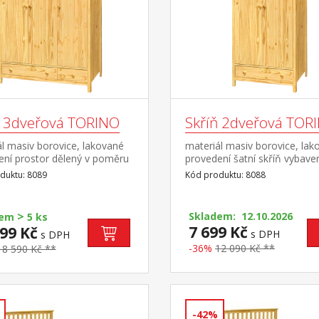
ň 3dveřová TORINO
Skříň 2dveřová TOR
l masiv borovice, lakované
materiál masiv borovice, lak
ení prostor dělený v poměru
provedení šatní skříň vybave
í část šatní tyč a police, užší
tyčí a policí ve spodní části 
duktu: 8089
Kód produktu: 8088
police ve spodní části 2
s kovovými pojezdy doporuč
y s kovovými
nástavec 8188
y doporučený nástavec 8189
>
Skladem: 12.10.2026
dem
5 ks
7 699 Kč
99 Kč
s DPH
s DPH
-36%
12 090 Kč **
18 590 Kč **
-42%