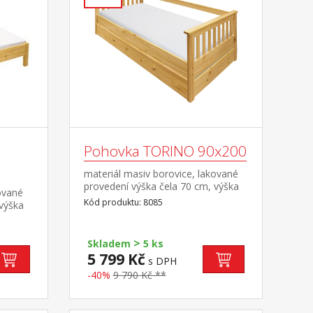
Pohovka TORINO 90x200
materiál masiv borovice, lakované
provedení výška čela 70 cm, výška
ované
sedu 42 cm, cena bez roštu a
Kód produktu: 8085
 výška
matrace minimální doporučená
a
výška matrace 15 cm doporučený
ná
rozměr matrace 90 × 200 cm a rošt
>
učený
Skladem
5 ks
R1 k pohovce možno dokoupit
cm nebo
5 799 Kč
s DPH
výsuvnou přistýlku TORINO 8086
4 nebo
nebo 8086K
-40%
9 790 Kč **
st do
stele