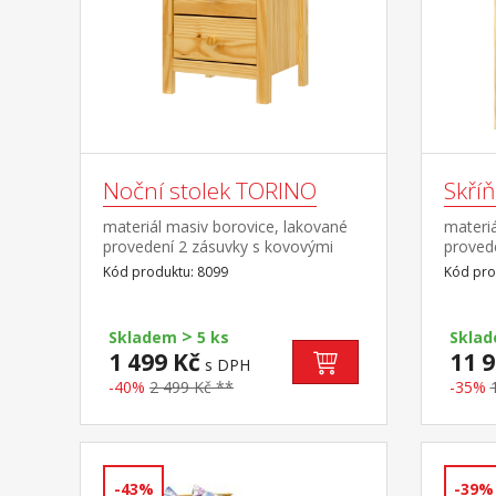
Noční stolek TORINO
Skří
materiál masiv borovice, lakované
materiá
provedení 2 zásuvky s kovovými
proved
pojezdy
2:1 širš
Kód produktu: 8099
Kód pro
část 3 
zásuvk
pojezd
>
Skladem
5 ks
Skla
1 499 Kč
11 9
s DPH
-40%
2 499 Kč **
-35%
-43%
-39%