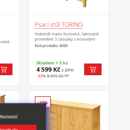
Psací stůl TORINO
materiál masiv borovice, lakované
provedení 3 zásuvky s kovovými
ované
pojezdy, 1 police výsuv není
Kód produktu: 8090
součástí dodávky ke stolu je možno
dokoupit výsuvnou desku na
klávesnici 8840
>
Skladem
5 ks
4 599 Kč
s DPH
-43%
8 099 Kč **
-38%
Nastavení