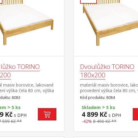
lůžko TORINO
Dvoulůžko TORINO
200
180x200
l masiv borovice, lakované
materiál masiv borovice, lak
ní výška čela 80 cm, výška
provedení výška čela 80 cm,
8 cm, cena bez roštu a
sedu 38 cm, cena bez roštu 
duktu: 8083
Kód produktu: 8084
e minimální doporučená
matrace minimální doporuče
>
>
matrace 15 cm doporučený
výška matrace 15 cm dopor
dem
5 ks
Skladem
5 ks
 matrace 160 × 200 cm nebo
rozměr matrace 180 × 200 
9 Kč
4 899 Kč
s DPH
s DPH
80 × 200 cm a rošt R2
2 kusy 90 × 200 cm a rošt R
7 599 Kč **
-42%
8 490 Kč **
čená nosnost do 120 kg na
2 kusy R1 doporučená nosno
olovině postele
120 kg na každé polovině po