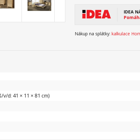
IDEA N
Pomáhá
Nákup na splátky:
kalkulace Hom
/v/d: 41 × 11 × 81 cm)