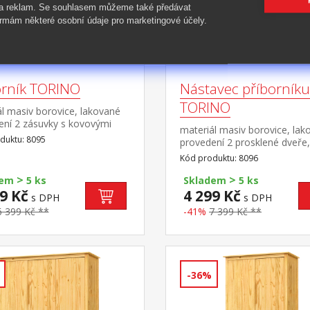
 a reklam. Se souhlasem můžeme také předávat
rmám některé osobní údaje pro marketingové účely.
orník TORINO
Nástavec příborníku
TORINO
l masiv borovice, lakované
ení 2 zásuvky s kovovými
materiál masiv borovice, lak
, 2 plné dveře, 1
duktu: 8095
provedení 2 prosklené dveře,
 vhodný doplněk nástavec
police nástavec příborníku 8
Kód produktu: 8096
>
>
dem
5 ks
Skladem
5 ks
9 Kč
4 299 Kč
s DPH
s DPH
6 399 Kč **
-41%
7 399 Kč **
-36%