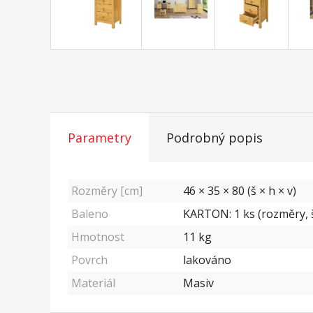
Parametry
Podrobný popis
Rozměry [cm]
46 × 35 × 80 (š × h × v)
Baleno
KARTON: 1 ks (rozměry, š
Hmotnost
11
kg
Povrch
lakováno
Materiál
Masiv