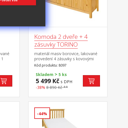
Povolit vše
Komoda 2 dveře + 4
zásuvky TORINO
ované
materiál masiv borovice, lakované
 1
provedení 4 zásuvky s kovovými
095
pojezdy, 2 plné dveře, 1 police
Kód produktu: 8097
>
Skladem
5 ks
5 499 Kč
s DPH
-38%
8 890 Kč **
-44%