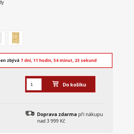
dy
cen zbývá
7 dní,
11 hodin,
54 minut,
22 sekund
Do košíku
Doprava zdarma
při nákupu
nad 3 999 Kč