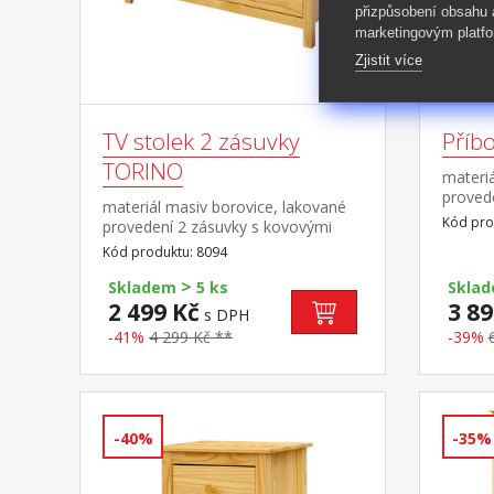
přizpůsobení obsahu
marketingovým platfo
Zjistit více
TV stolek 2 zásuvky
Příb
TORINO
materiá
proved
materiál masiv borovice, lakované
pojezdy
Kód pro
provedení 2 zásuvky s kovovými
police
pojezdy, 1 police
Kód produktu: 8094
8096
>
Skladem
5 ks
Skla
2 499 Kč
3 89
s DPH
-41%
4 299 Kč **
-39%
-40%
-35%