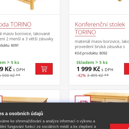
oda TORINO
Konferenční stolek
TORINO
l masiv borovice, lakované
ní 2 menší a 3 větší zásuvky
materiál masiv borovice, lak
vými pojezdy
duktu: 8091
provedení široká zásuvka s
kovovými pojezdy
Kód produktu: 8092
>
>
dem
5 ks
Skladem
5 ks
9 Kč
1 999 Kč
s DPH
s DPH
5 590 Kč **
-42%
3 499 Kč **
-41%
es a osobních údajů
íváme ke shromažďování a analýze informací o výkonu a
tění fungování funkcí ze sociálních médií a ke zlepšení a