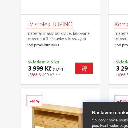
TV stolek TORINO
Kom
materiál masiv borovice, lakované
materiá
provedení 3 zásuvky s kovovými
provede
pojezdy
s kovo
Kód produktu: 8093
Kód pro
>
Skladem
5 ks
Skla
3 999 Kč
3 29
s DPH
-38%
6 499 Kč **
-40%
-41%
-39%
Nastavení cooki
Soubory cookie použ
používání webu, zajiš