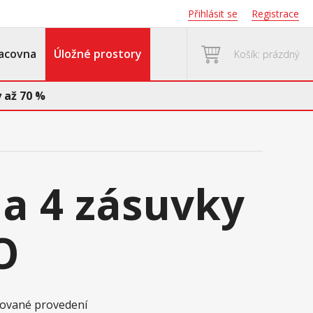
Přihlásit se
Registrace
acovna
Úložné prostory
Košík: prázdný
 až 70 %
a 4 zásuvky
O
akované provedení