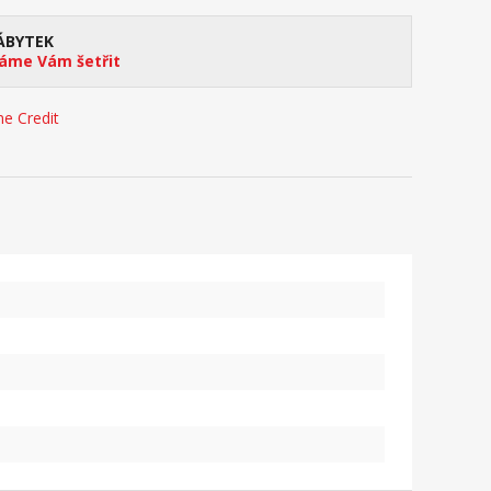
ÁBYTEK
me Vám šetřit
e Credit