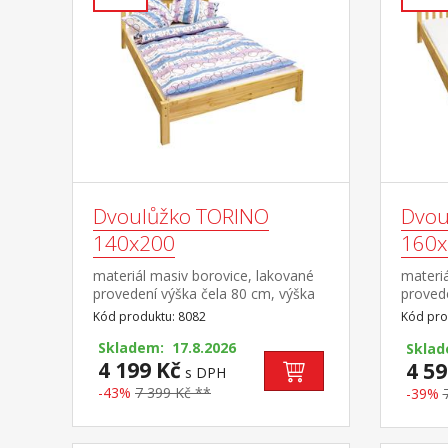
Dvoulůžko TORINO
Dvou
140x200
160x
materiál masiv borovice, lakované
materiá
provedení výška čela 80 cm, výška
provede
sedu 38 cm, cena bez roštu a
sedu 3
Kód produktu: 8082
Kód pro
matrace minimální doporučená
matrac
výška matrace 15 cm doporučený
Skladem: 17.8.2026
výška 
Skla
rozměr matrace 140 × 200 cm a
4 199 Kč
rozměr
4 59
s DPH
rošt R3 doporučená nosnost do 120
2 kusy 
-43%
7 399 Kč **
-39%
kg na každé polovině postele
doporu
každé p