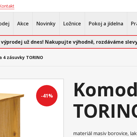
Kontakt
odej
Akce
Novinky
Ložnice
Pokoj a jídelna
Pr
 výprodej už dnes! Nakupujte výhodně, rozdáváme slevy
 4 zásuvky TORINO
Komod
-41%
TORIN
materiál masiv borovice, l