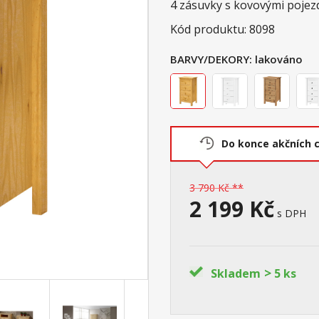
4 zásuvky s kovovými pojez
Kód produktu: 8098
BARVY/DEKORY:
lakováno
Do konce akčních 
3 790 Kč **
2 199 Kč
s DPH
>
Skladem
5 ks