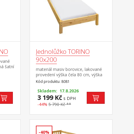
INO
Jednolůžko TORINO
90x200
ované
ná šatní
materiál masiv borovice, lakované
zásuvka
provedení výška čela 80 cm, výška
ený
sedu 38 cm, cena bez roštu a
Kód produktu: 8081
matrace minimální doporučená
výška matrace 15 cm doporučený
Skladem: 17.8.2026
rozměr matrace 90 × 200 cm a rošt
3 199 Kč
s DPH
R1 doporučená nosnost do 120 kg
-44%
5 790 Kč **
-40%