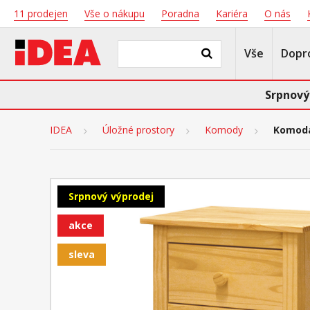
11 prodejen
Vše o nákupu
Poradna
Kariéra
O nás
Vše
Dopr
Srpnový
IDEA
Úložné prostory
Komody
Komoda
Srpnový výprodej
akce
sleva