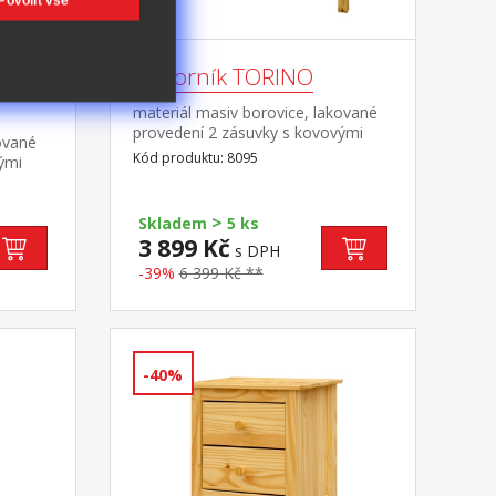
Povolit vše
Příborník TORINO
materiál masiv borovice, lakované
provedení 2 zásuvky s kovovými
ované
pojezdy, 2 plné dveře, 1
Kód produktu: 8095
ými
police vhodný doplněk nástavec
8096
>
Skladem
5 ks
3 899 Kč
s DPH
-39%
6 399 Kč **
-40%