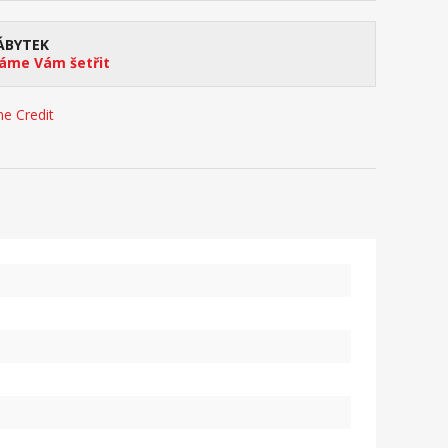
ÁBYTEK
me Vám šetřit
e Credit