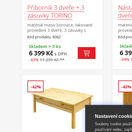
Příborník 3 dveře + 3
Nást
zásuvky TORINO
dveř
materiál masiv borovice, lakované
materiá
provedení 3 dveře, 3 zásuvky s
proved
kovovými pojezdy vhodný doplněk
dvířka
Kód produktu: 8062
Kód pro
nástavec TORINO 8063
8062
>
Skla
Skladem
5 ks
6 39
6 399 Kč
s DPH
-44%
-43%
11 299 Kč **
-42%
-43%
Nastavení cooki
Soubory cookie použ
používání webu, zajiš