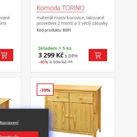
Komoda TORINO
ované
materiál masiv borovice, lakované
ými
provedení 2 menší a 3 větší zásuvky
s kovovými pojezdy
Kód produktu: 8091
>
Skladem
5 ks
3 299 Kč
s DPH
-40%
5 590 Kč **
-39%
Nastavení