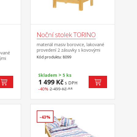
Noční stolek TORINO
materiál masiv borovice, lakované
provedení 2 zásuvky s kovovými
ované
pojezdy
Kód produktu: 8099
ými
>
Skladem
5 ks
1 499 Kč
s DPH
-40%
2 499 Kč **
-43%