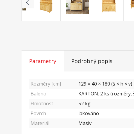
Parametry
Podrobný popis
Rozměry [cm]
129 × 40 × 180 (š × h × v)
Baleno
KARTON: 2 ks (rozměry, š/
Hmotnost
52
kg
Povrch
lakováno
Materiál
Masiv