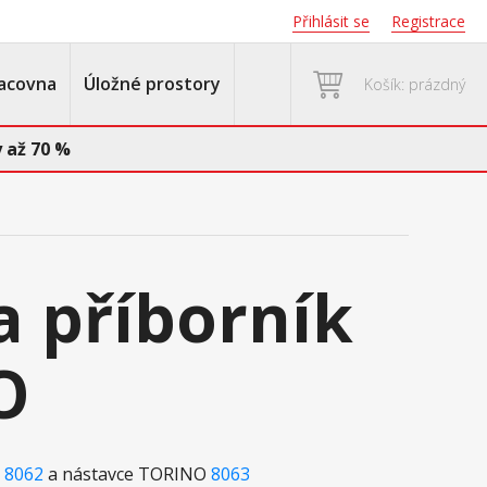
Přihlásit se
Registrace
acovna
Úložné prostory
Košík: prázdný
 až 70 %
a příborník
O
O
8062
a nástavce TORINO
8063