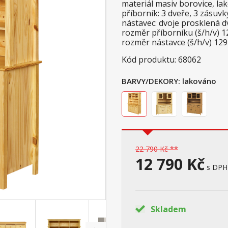
materiál masiv borovice, l
příborník: 3 dveře, 3 zásuv
nástavec: dvoje prosklená d
rozměr příborníku (š/h/v) 1
rozměr nástavce (š/h/v) 129
Kód produktu: 68062
BARVY/DEKORY:
lakováno
22 790 Kč **
12 790 Kč
s DPH
Skladem