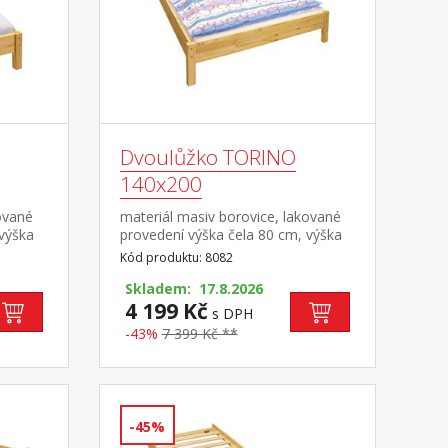
Dvoulůžko TORINO
140x200
ované
materiál masiv borovice, lakované
 výška
provedení výška čela 80 cm, výška
a
sedu 38 cm, cena bez roštu a
Kód produktu: 8082
ná
matrace minimální doporučená
učený
výška matrace 15 cm doporučený
Skladem: 17.8.2026
 a rošt
rozměr matrace 140 × 200 cm a
4 199 Kč
s DPH
120 kg
rošt R3 doporučená nosnost do 120
-43%
7 399 Kč **
kg na každé polovině postele
-45%