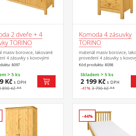
da 2 dveře + 4
Komoda 4 zásuvky
vky TORINO
TORINO
l masiv borovice, lakované
materiál masiv borovice, lak
ení 4 zásuvky s kovovými
provedení 4 zásuvky s kovov
, 2 plné dveře, 1 police
pojezdy
duktu: 8097
Kód produktu: 8098
>
>
dem
5 ks
Skladem
5 ks
9 Kč
2 199 Kč
s DPH
s DPH
8 890 Kč **
-41%
3 790 Kč **
-44%