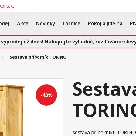
Kontakt
odej
Akce
Novinky
Ložnice
Pokoj a jídelna
Pr
 výprodej už dnes! Nakupujte výhodně, rozdáváme slevy
Sestava příborník TORINO
Sestav
-43%
TORIN
sestava příborníku TORIN