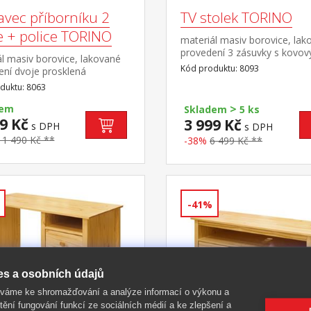
avec příborníku 2
TV stolek TORINO
e + police TORINO
materiál masiv borovice, lak
provedení 3 zásuvky s kovov
l masiv borovice, lakované
pojezdy
Kód produktu: 8093
ení dvoje prosklená
 doplněk příborníku TORINO
duktu: 8063
>
dem
Skladem
5 ks
9 Kč
3 999 Kč
s DPH
s DPH
11 490 Kč **
-38%
6 499 Kč **
-41%
es a osobních údajů
íváme ke shromažďování a analýze informací o výkonu a
tění fungování funkcí ze sociálních médií a ke zlepšení a