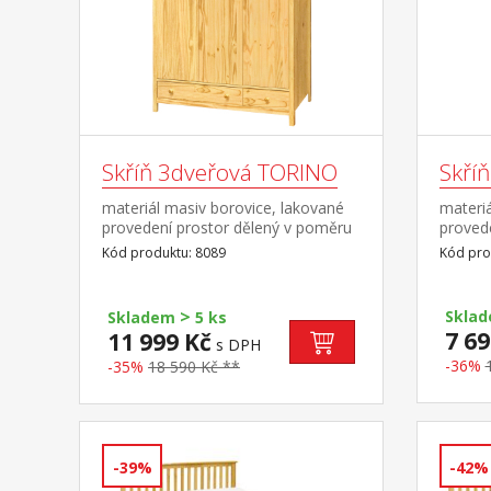
Skříň 3dveřová TORINO
Skří
materiál masiv borovice, lakované
materiá
provedení prostor dělený v poměru
provede
2:1 širší část šatní tyč a police, užší
tyčí a 
Kód produktu: 8089
Kód pro
část 3 police ve spodní části 2
s kovo
zásuvky s kovovými
nástav
pojezdy doporučený nástavec 8189
>
Sklad
Skladem
5 ks
7 69
11 999 Kč
s DPH
-36%
-35%
18 590 Kč **
-39%
-42%