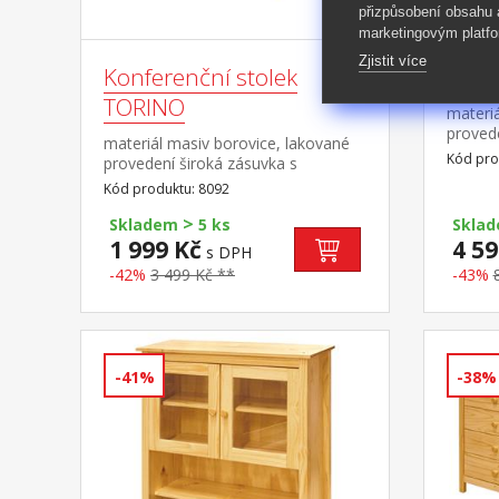
přizpůsobení obsahu
marketingovým platfo
Zjistit více
Konferenční stolek
Psac
TORINO
materiá
proved
materiál masiv borovice, lakované
pojezdy
Kód pro
provedení široká zásuvka s
součás
kovovými pojezdy
Kód produktu: 8092
dokoup
klávesn
>
Skladem
5 ks
Skla
1 999 Kč
4 59
s DPH
-42%
3 499 Kč **
-43%
-41%
-38%