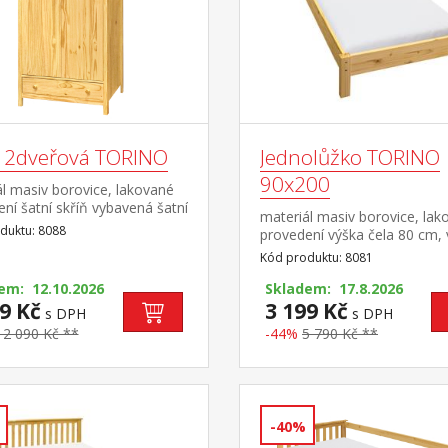
ň 2dveřová TORINO
Jednolůžko TORINO
90x200
l masiv borovice, lakované
ní šatní skříň vybavená šatní
materiál masiv borovice, lak
policí ve spodní části zásuvka
duktu: 8088
provedení výška čela 80 cm,
vými pojezdy doporučený
sedu 38 cm, cena bez roštu 
Kód produktu: 8081
ec 8188
matrace minimální doporuče
em: 12.10.2026
výška matrace 15 cm dopor
Skladem: 17.8.2026
9 Kč
rozměr matrace 90 × 200 cm
3 199 Kč
s DPH
s DPH
R1 doporučená nosnost do 
12 090 Kč **
-44%
5 790 Kč **
-40%