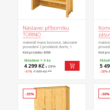
Nástavec příborníku
Komo
TORINO
zásu
materiál masiv borovice, lakované
materiá
provedení 2 prosklené dveře, 1
proved
police nástavec příborníku 8095
pojezdy
Kód produktu: 8096
Kód pro
>
Skladem
5 ks
Skla
4 299 Kč
5 49
s DPH
-41%
7 399 Kč **
-38%
-35%
-36%