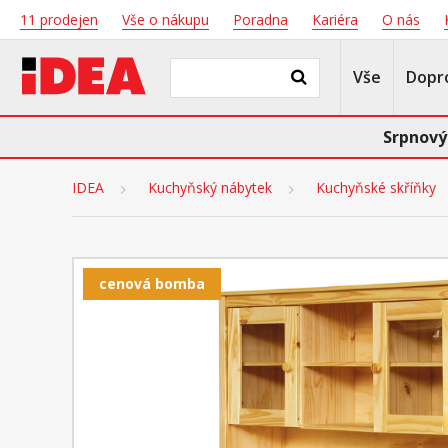
11 prodejen
Vše o nákupu
Poradna
Kariéra
O nás
Vše
Dopr
Srpnový
IDEA
Kuchyňský nábytek
Kuchyňské skříňky
cenová bomba