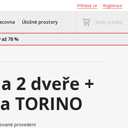
Přihlásit se
Registrace
acovna
Úložné prostory
Košík: prázdný
 až 70 %
 2 dveře +
ka TORINO
akované provedení