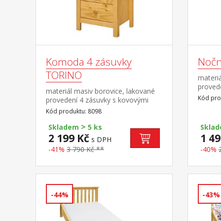
Komoda 4 zásuvky
Nočn
TORINO
materiá
proved
materiál masiv borovice, lakované
pojezd
Kód pro
provedení 4 zásuvky s kovovými
pojezdy
Kód produktu: 8098
>
Skladem
5 ks
Skla
2 199 Kč
1 49
s DPH
-41%
3 790 Kč **
-40%
-44%
-43%