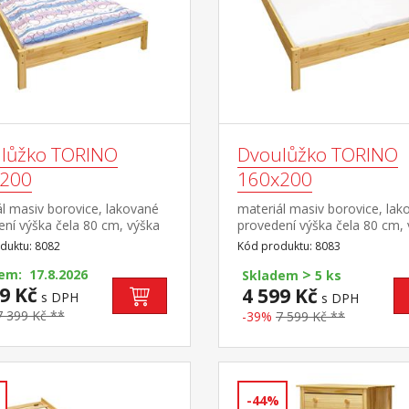
lůžko TORINO
Dvoulůžko TORINO
200
160x200
l masiv borovice, lakované
materiál masiv borovice, lak
ní výška čela 80 cm, výška
provedení výška čela 80 cm,
8 cm, cena bez roštu a
sedu 38 cm, cena bez roštu 
duktu: 8082
Kód produktu: 8083
e minimální doporučená
matrace minimální doporuče
>
matrace 15 cm doporučený
em: 17.8.2026
výška matrace 15 cm dopor
Skladem
5 ks
 matrace 140 × 200 cm a
9 Kč
rozměr matrace 160 × 200 
4 599 Kč
s DPH
s DPH
3 doporučená nosnost do 120
2 kusy 80 × 200 cm a rošt R2
7 399 Kč **
-39%
7 599 Kč **
aždé polovině postele
doporučená nosnost do 120 
každé polovině postele
-44%