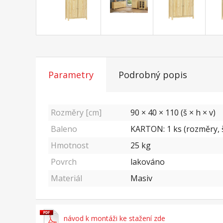
Parametry
Podrobný popis
Rozměry [cm]
90 × 40 × 110 (š × h × v)
Baleno
KARTON: 1 ks (rozměry, š
Hmotnost
25
kg
Povrch
lakováno
Materiál
Masiv
návod k montáži ke stažení zde