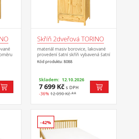
INO
Skříň 2dveřová TORINO
ované
materiál masiv borovice, lakované
poměru
provedení šatní skříň vybavená šatní
e, užší
tyčí a policí ve spodní části zásuvka
Kód produktu: 8088
2
s kovovými pojezdy doporučený
nástavec 8188
c 8189
Skladem: 12.10.2026
7 699 Kč
s DPH
-36%
12 090 Kč **
-42%