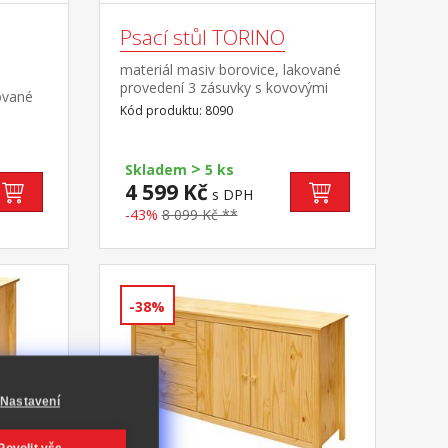
Psací stůl TORINO
materiál masiv borovice, lakované
provedení 3 zásuvky s kovovými
ované
pojezdy, 1 police výsuv není
Kód produktu: 8090
součástí dodávky ke stolu je možno
dokoupit výsuvnou desku na
klávesnici 8840
>
Skladem
5 ks
4 599 Kč
s DPH
-43%
8 099 Kč **
-38%
Nastavení