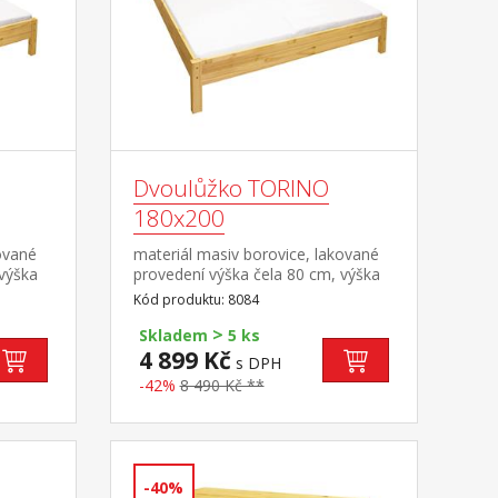
Dvoulůžko TORINO
180x200
ované
materiál masiv borovice, lakované
 výška
provedení výška čela 80 cm, výška
a
sedu 38 cm, cena bez roštu a
Kód produktu: 8084
ná
matrace minimální doporučená
>
učený
výška matrace 15 cm doporučený
Skladem
5 ks
cm nebo
rozměr matrace 180 × 200 cm nebo
4 899 Kč
s DPH
2 kusy 90 × 200 cm a rošt R4 nebo
-42%
8 490 Kč **
kg na
2 kusy R1 doporučená nosnost do
120 kg na každé polovině postele
-40%