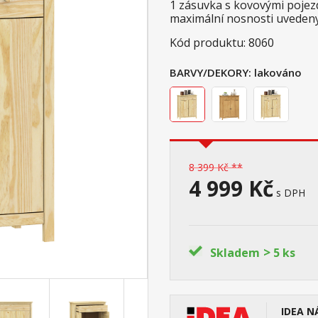
1 zásuvka s kovovými pojezdy
maximální nosnosti uveden
Kód produktu: 8060
BARVY/DEKORY:
lakováno
8 399 Kč **
4 999 Kč
s DPH
>
Skladem
5 ks
IDEA N