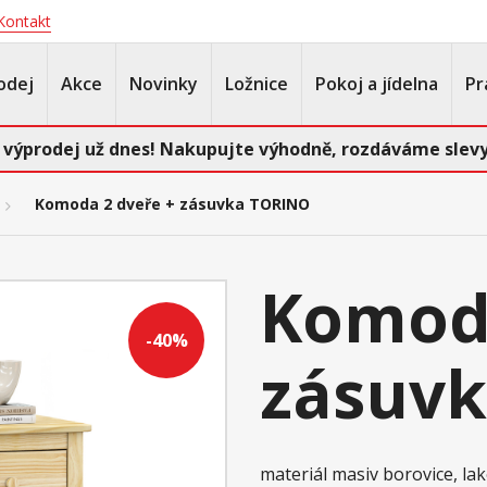
Kontakt
odej
Akce
Novinky
Ložnice
Pokoj a jídelna
Pr
 výprodej už dnes! Nakupujte výhodně, rozdáváme slevy
Komoda 2 dveře + zásuvka TORINO
Komoda
-40%
zásuv
materiál masiv borovice, l