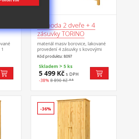
Povolit vše
Komoda 2 dveře + 4
zásuvky TORINO
ované
materiál masiv borovice, lakované
 1
provedení 4 zásuvky s kovovými
095
pojezdy, 2 plné dveře, 1 police
Kód produktu: 8097
>
Skladem
5 ks
5 499 Kč
s DPH
-38%
8 890 Kč **
-36%