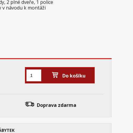
, 2 plné dveře, 1 police
y v návodu k montáži
Do košíku
Doprava zdarma
ÁBYTEK