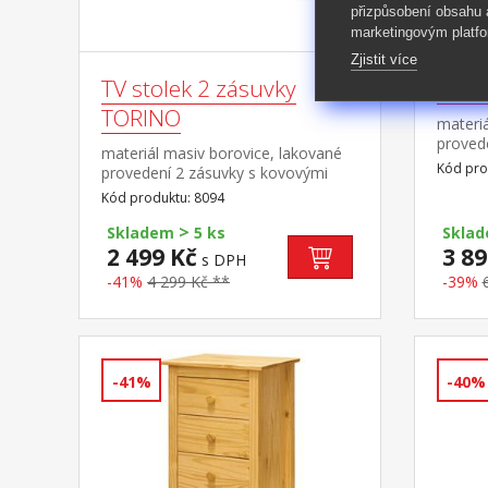
přizpůsobení obsahu
marketingovým platfo
Zjistit více
TV stolek 2 zásuvky
Příb
TORINO
materiá
proved
materiál masiv borovice, lakované
pojezdy
Kód pro
provedení 2 zásuvky s kovovými
police
pojezdy, 1 police
Kód produktu: 8094
8096
>
Skladem
5 ks
Skla
2 499 Kč
3 89
s DPH
-41%
4 299 Kč **
-39%
-41%
-40%