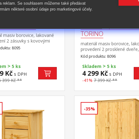
 a reklam. Se souhlasem můžeme také předávat
rmám některé osobní údaje pro marketingové účely.
orník TORINO
Nástavec příborníku
TORINO
l masiv borovice, lakované
ení 2 zásuvky s kovovými
materiál masiv borovice, lak
, 2 plné dveře, 1
duktu: 8095
provedení 2 prosklené dveře,
 vhodný doplněk nástavec
police nástavec příborníku 8
Kód produktu: 8096
>
>
dem
5 ks
Skladem
5 ks
9 Kč
4 299 Kč
s DPH
s DPH
6 399 Kč **
-41%
7 399 Kč **
-35%