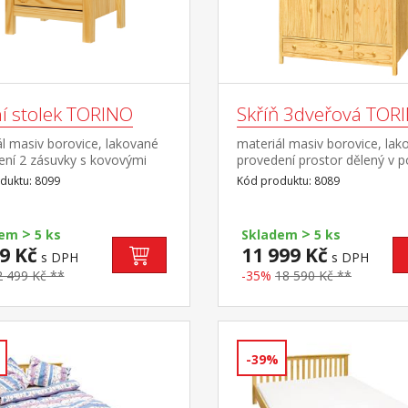
í stolek TORINO
Skříň 3dveřová TOR
l masiv borovice, lakované
materiál masiv borovice, lak
ení 2 zásuvky s kovovými
provedení prostor dělený v 
y
2:1 širší část šatní tyč a polic
duktu: 8099
Kód produktu: 8089
část 3 police ve spodní části 
zásuvky s kovovými
pojezdy doporučený nástave
>
>
dem
5 ks
Skladem
5 ks
9 Kč
11 999 Kč
s DPH
s DPH
2 499 Kč **
-35%
18 590 Kč **
-39%