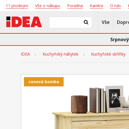
11 prodejen
Vše o nákupu
Poradna
Kariéra
O nás
Vše
Dopr
Srpnový
IDEA
Kuchyňský nábytek
Kuchyňské skříňky
cenová bomba