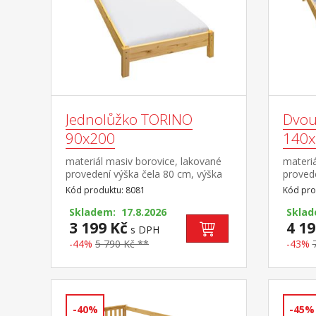
Jednolůžko TORINO
Dvou
90x200
140x
materiál masiv borovice, lakované
materiá
provedení výška čela 80 cm, výška
provede
sedu 38 cm, cena bez roštu a
sedu 3
Kód produktu: 8081
Kód pro
matrace minimální doporučená
matrac
výška matrace 15 cm doporučený
Skladem: 17.8.2026
výška 
Sklad
rozměr matrace 90 × 200 cm a rošt
3 199 Kč
rozměr
4 19
s DPH
R1 doporučená nosnost do 120 kg
rošt R
-44%
5 790 Kč **
-43%
kg na k
-40%
-45%