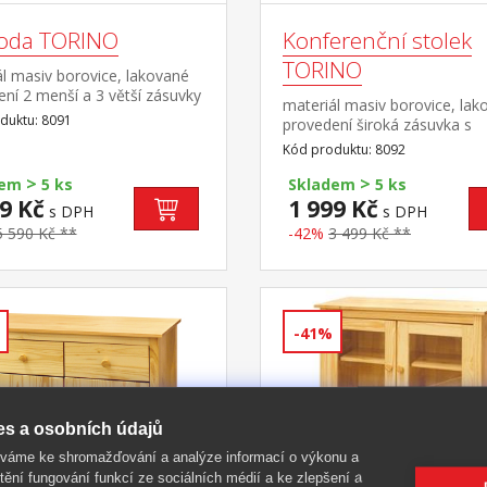
oda TORINO
Konferenční stolek
TORINO
l masiv borovice, lakované
ní 2 menší a 3 větší zásuvky
materiál masiv borovice, lak
vými pojezdy
duktu: 8091
provedení široká zásuvka s
kovovými pojezdy
Kód produktu: 8092
>
>
dem
5 ks
Skladem
5 ks
9 Kč
1 999 Kč
s DPH
s DPH
5 590 Kč **
-42%
3 499 Kč **
-41%
es a osobních údajů
íváme ke shromažďování a analýze informací o výkonu a
tění fungování funkcí ze sociálních médií a ke zlepšení a