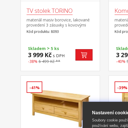
TV stolek TORINO
Kom
materiál masiv borovice, lakované
materiá
provedení 3 zásuvky s kovovými
provede
pojezdy
s kovo
Kód produktu: 8093
Kód pro
>
Skladem
5 ks
Skla
3 999 Kč
3 29
s DPH
-38%
6 499 Kč **
-40%
-41%
-39%
Nastavení cooki
Soubory cookie použ
používání webu, zajiš