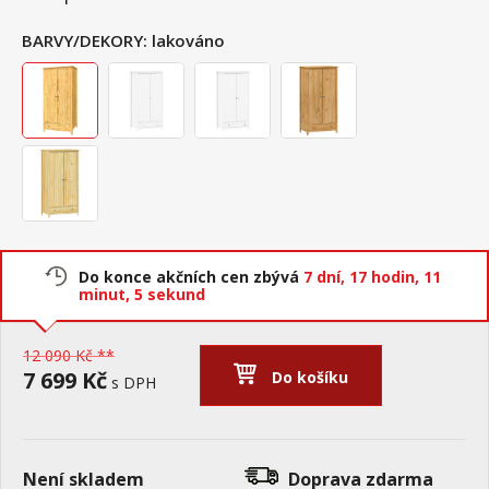
BARVY/DEKORY:
lakováno
Do konce akčních cen zbývá
7 dní,
17 hodin,
11
minut,
4 sekundy
12 090 Kč **
7 699 Kč
Do košíku
s DPH
Není skladem
Doprava zdarma