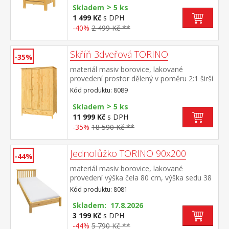
>
Skladem
5 ks
1 499 Kč
s DPH
-40%
2 499 Kč **
Skříň 3dveřová TORINO
-35%
materiál masiv borovice, lakované
provedení prostor dělený v poměru 2:1 širší
část šatní tyč a police, užší část 3 police ve
Kód produktu: 8089
spodní části 2 zásuvky s kovovými
>
pojezdy doporučený nástavec 8189
Skladem
5 ks
11 999 Kč
s DPH
-35%
18 590 Kč **
Jednolůžko TORINO 90x200
-44%
materiál masiv borovice, lakované
provedení výška čela 80 cm, výška sedu 38
cm, cena bez roštu a matrace minimální
Kód produktu: 8081
doporučená výška matrace 15 cm
doporučený rozměr matrace 90 × 200 cm a
Skladem: 17.8.2026
rošt R1 doporučená nosnost do 120 kg
3 199 Kč
s DPH
-44%
5 790 Kč **