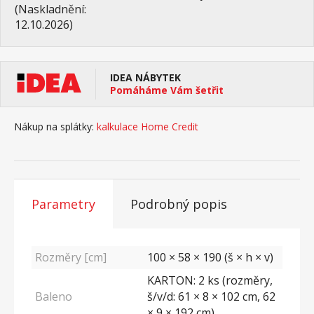
(Naskladnění:
12.10.2026)
IDEA NÁBYTEK
Pomáháme Vám šetřit
Nákup na splátky:
kalkulace Home Credit
Parametry
Podrobný popis
Rozměry [cm]
100 × 58 × 190 (š × h × v)
KARTON: 2 ks (rozměry,
Baleno
š/v/d: 61 × 8 × 102 cm, 62
× 9 × 192 cm)