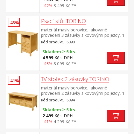
-42%
3 499 Kč **
Psací stůl TORINO
-43%
materiál masiv borovice, lakované
provedení 3 zásuvky s kovovými pojezdy, 1
police výsuv není součástí dodávky ke stolu
Kód produktu: 8090
je možno dokoupit výsuvnou desku na
>
klávesnici 8840
Skladem
5 ks
4 599 Kč
s DPH
-43%
8 099 Kč **
TV stolek 2 zásuvky TORINO
-41%
materiál masiv borovice, lakované
provedení 2 zásuvky s kovovými pojezdy, 1
police
Kód produktu: 8094
>
Skladem
5 ks
2 499 Kč
s DPH
-41%
4 299 Kč **