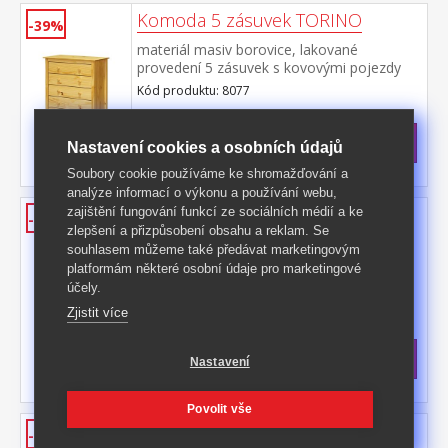
Komoda 5 zásuvek TORINO
-39%
materiál masiv borovice, lakované
provedení 5 zásuvek s kovovými pojezdy
Kód produktu: 8077
>
Skladem
5 ks
3 899 Kč
s DPH
Nastavení cookies a osobních údajů
-39%
6 399 Kč **
Soubory cookie používáme ke shromažďování a
analýze informací o výkonu a používání webu,
Prádelník 2 dveře + 2 zásuvky
zajištění fungování funkcí ze sociálních médií a ke
-43%
zlepšení a přizpůsobení obsahu a reklam. Se
TORINO
souhlasem můžeme také předávat marketingovým
materiál masiv borovice, lakované
platformám některé osobní údaje pro marketingové
provedení 2 dvířka a 2 zásuvky s kovovými
účely.
pojezdy
Kód produktu: 8087
Zjistit více
>
Skladem
5 ks
7 699 Kč
s DPH
Nastavení
-43%
13 590 Kč **
Povolit vše
Vitrína 2 dveře + 1 zásuvka
-37%