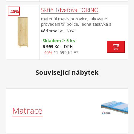
Skříň 1dveřová TORINO
-40%
materiál masiv borovice, lakované
provedení tři police, jedna zásuvka s
kovovými pojezdy montáž dveří možná na
Kód produktu: 8067
pravou i levou stranu
>
Skladem
5 ks
6 999 Kč
s DPH
-40%
11 699 Kč **
Související nábytek
Matrace