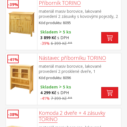
Příborník TORINO
-39%
materiál masiv borovice, lakované
provedení 2 zásuvky s kovovými pojezdy, 2
plné dveře, 1 police vhodný doplněk
Kód produktu: 8095
nástavec 8096
>
Skladem
5 ks
3 899 Kč
s DPH
-39%
6 399 Kč **
Nástavec příborníku TORINO
-41%
materiál masiv borovice, lakované
provedení 2 prosklené dveře, 1
police nástavec příborníku 8095
Kód produktu: 8096
>
Skladem
5 ks
4 299 Kč
s DPH
-41%
7 399 Kč **
Komoda 2 dveře + 4 zásuvky
-38%
TORINO