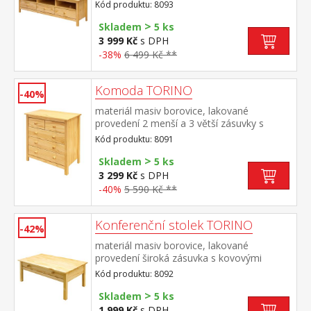
Kód produktu: 8093
>
Skladem
5 ks
3 999 Kč
s DPH
-38%
6 499 Kč **
Komoda TORINO
-40%
materiál masiv borovice, lakované
provedení 2 menší a 3 větší zásuvky s
kovovými pojezdy
Kód produktu: 8091
>
Skladem
5 ks
3 299 Kč
s DPH
-40%
5 590 Kč **
Konferenční stolek TORINO
-42%
materiál masiv borovice, lakované
provedení široká zásuvka s kovovými
pojezdy
Kód produktu: 8092
>
Skladem
5 ks
1 999 Kč
s DPH