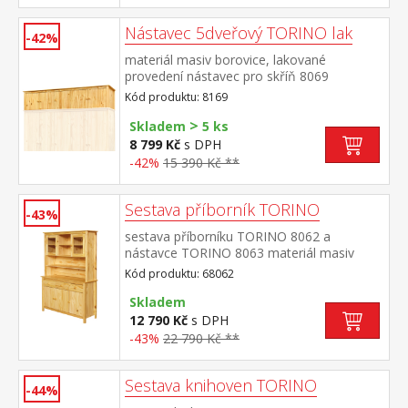
Nástavec 5dveřový TORINO lak
-42%
materiál masiv borovice, lakované
provedení nástavec pro skříň 8069
Kód produktu: 8169
>
Skladem
5 ks
8 799 Kč
s DPH
-42%
15 390 Kč **
Sestava příborník TORINO
-43%
sestava příborníku TORINO 8062 a
nástavce TORINO 8063 materiál masiv
borovice, lakované provedení příborník: 3
Kód produktu: 68062
dveře, 3 zásuvky s kovovými
pojezdy nástavec: dvoje prosklená
Skladem
dvířka rozměr příborníku (š/h/v) 129 × 40 ×
12 790 Kč
s DPH
80 cm rozměr nástavce (š/h/v) 129 × 33 ×
-43%
22 790 Kč **
100 cm
Sestava knihoven TORINO
-44%