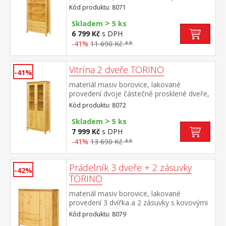
kovovými pojezdy
Kód produktu: 8071
>
Skladem
5 ks
6 799 Kč
s DPH
-41%
11 690 Kč **
Vitrína 2 dveře TORINO
-41%
materiál masiv borovice, lakované
provedení dvoje částečně prosklené dveře,
čtyři police
Kód produktu: 8072
>
Skladem
5 ks
7 999 Kč
s DPH
-41%
13 690 Kč **
Prádelník 3 dveře + 2 zásuvky
-42%
TORINO
materiál masiv borovice, lakované
provedení 3 dvířka a 2 zásuvky s kovovými
pojezdy
Kód produktu: 8079