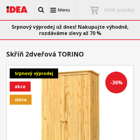
Menu
Košík: prázdný
Srpnový výprodej už dnes! Nakupujte výhodně,
rozdáváme slevy až 70 %
Skříň 2dveřová TORINO
Srpnový výprodej
-36%
akce
sleva