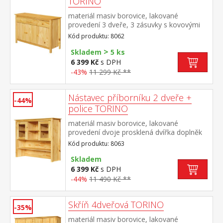
TORINO
materiál masiv borovice, lakované
provedení 3 dveře, 3 zásuvky s kovovými
pojezdy vhodný doplněk nástavec TORINO
Kód produktu: 8062
8063
>
Skladem
5 ks
6 399 Kč
s DPH
-43%
11 299 Kč **
Nástavec příborníku 2 dveře +
-44%
police TORINO
materiál masiv borovice, lakované
provedení dvoje prosklená dvířka doplněk
příborníku TORINO 8062
Kód produktu: 8063
Skladem
6 399 Kč
s DPH
-44%
11 490 Kč **
Skříň 4dveřová TORINO
-35%
materiál masiv borovice, lakované