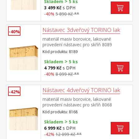
>
Skladem
5 ks
3 499 Kč
s DPH
-40%
5 890 Kč **
Nástavec 3dveřový TORINO lak
-40%
materiál masiv borovice, lakované
provedení nástavec pro skříň 8089
Kód produktu: 8189
>
Skladem
5 ks
4 799 Kč
s DPH
-40%
8 099 Kč **
Nástavec 4dveřový TORINO lak
-42%
materiál masiv borovice, lakované
provedení nástavec pro skříň 8068
Kód produktu: 8168
>
Skladem
5 ks
6 999 Kč
s DPH
-42%
12 099 Kč **