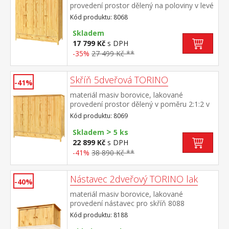
provedení prostor dělený na poloviny v levé
polovině šatní tyč a police na klobouky v
Kód produktu: 8068
pravé polovině 3 police ve spodní části 2
zásuvky s kovovými pojezdy doporučený
Skladem
nástavec 8168
17 799 Kč
s DPH
-35%
27 499 Kč **
Skříň 5dveřová TORINO
-41%
materiál masiv borovice, lakované
provedení prostor dělený v poměru 2:1:2 v
levé a pravé širší části šatní tyč a police na
Kód produktu: 8069
klobouky ve střední úzké části 3 police ve
>
spodní části 3 zásuvky s kovovými
Skladem
5 ks
pojezdy doporučený nástavec 8169
22 899 Kč
s DPH
-41%
38 890 Kč **
Nástavec 2dveřový TORINO lak
-40%
materiál masiv borovice, lakované
provedení nástavec pro skříň 8088
Kód produktu: 8188