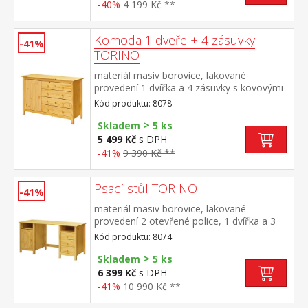
-40%
4 199 Kč **
Komoda 1 dveře + 4 zásuvky
-41%
TORINO
materiál masiv borovice, lakované
provedení 1 dvířka a 4 zásuvky s kovovými
pojezdy
Kód produktu: 8078
>
Skladem
5 ks
5 499 Kč
s DPH
-41%
9 390 Kč **
Psací stůl TORINO
-41%
materiál masiv borovice, lakované
provedení 2 otevřené police, 1 dvířka a 3
zásuvky s kovovými pojezdy výsuv není
Kód produktu: 8074
součástí dodávky ke stolu je možno
>
dokoupit výsuvnou desku na klávesnici 8840
Skladem
5 ks
6 399 Kč
s DPH
-41%
10 990 Kč **