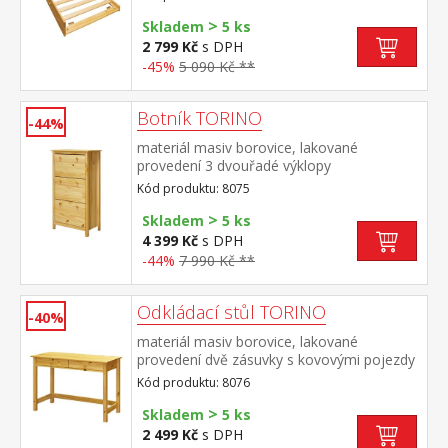
matrace 14 cm doporučený rozměr
>
matrace 90 × 200 cm vhodná jako výsuvná
Skladem
5 ks
přistýlka k pohovce TORINO 8085 nebo k
2 799 Kč
s DPH
jednolůžku JANA ID30400225
-45%
5 090 Kč **
Botník TORINO
-44%
materiál masiv borovice, lakované
provedení 3 dvouřadé výklopy
Kód produktu: 8075
>
Skladem
5 ks
4 399 Kč
s DPH
-44%
7 990 Kč **
Odkládací stůl TORINO
-40%
materiál masiv borovice, lakované
provedení dvě zásuvky s kovovými pojezdy
Kód produktu: 8076
>
Skladem
5 ks
2 499 Kč
s DPH