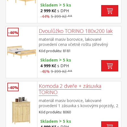
>
Skladem
5 ks
2 999 Kč
s DPH
-44%
5 399 Kč **
Dvoulůžko TORINO 180x200 lak
-46%
materiál masiv borovice, lakované
provedení cena včetně roštu (dřevěný
laťkový) bez matrace doporučený rozměr
Kód produktu: 8181
matrace 180 × 200 cm nebo 2 kusy 90 ×
>
200 cm
Skladem
5 ks
4 999 Kč
s DPH
-46%
9 399 Kč **
Komoda 2 dveře + zásuvka
-40%
TORINO
materiál masiv borovice, lakované
provedení 1 zásuvka s kovovými pojezdy, 2
plné dveře, 1 police maximální nosnosti
Kód produktu: 8060
uvedeny v návodu k montáži
>
Skladem
5 ks
4 999 Kč
s DPH