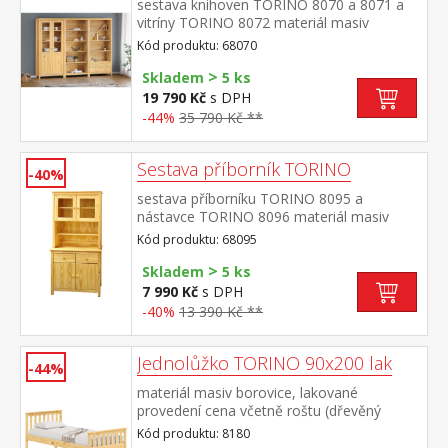
sestava knihoven TORINO 8070 a 8071 a
vitríny TORINO 8072 materiál masiv
borovice, lakované provedení knihovna
Kód produktu: 68070
8070: čtyři police knihovna 8071: tři police,
>
dvě zásuvky s kovovými pojezdy vitrína
Skladem
5 ks
8072: dvoje částečně prosklené dveře, čtyři
19 790 Kč
s DPH
police rozměr knihovny 8070 (š/h/v) 85 × 37
-44%
35 790 Kč **
× 190 cm rozměr knihovny 8071 (š/h/v) 85 ×
37 × 190 cm rozměr vitríny 8072 (š/h/v) 85
× 37 × 190 cm
Sestava příborník TORINO
-40%
sestava příborníku TORINO 8095 a
nástavce TORINO 8096 materiál masiv
borovice, lakované provedení příborník: 2
Kód produktu: 68095
zásuvky s kovovými pojezdy, 2 plné dveře,
>
1 police nástavec: 2 prosklené dveře, 1
Skladem
5 ks
police rozměr příborníku (š/h/v) 90 × 40 ×
7 990 Kč
s DPH
80 cm rozměr nástavce (š/h/v) 90 × 33 ×
-40%
13 390 Kč **
100 cm
Jednolůžko TORINO 90x200 lak
-44%
materiál masiv borovice, lakované
provedení cena včetně roštu (dřevěný
laťkový) bez matrace doporučený rozměr
Kód produktu: 8180
matrace 90 × 200 cm