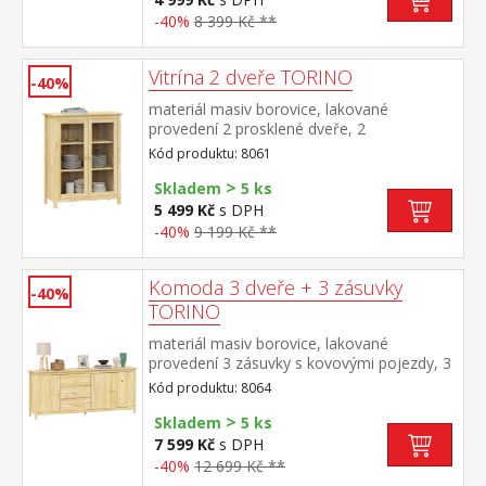
-40%
8 399 Kč **
Vitrína 2 dveře TORINO
-40%
materiál masiv borovice, lakované
provedení 2 prosklené dveře, 2
police maximální nosnosti uvedeny v
Kód produktu: 8061
návodu k montáži
>
Skladem
5 ks
5 499 Kč
s DPH
-40%
9 199 Kč **
Komoda 3 dveře + 3 zásuvky
-40%
TORINO
materiál masiv borovice, lakované
provedení 3 zásuvky s kovovými pojezdy, 3
plné dveře, 2 police maximální nosnosti
Kód produktu: 8064
uvedeny v návodu k montáži
>
Skladem
5 ks
7 599 Kč
s DPH
-40%
12 699 Kč **