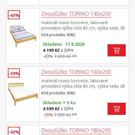
Dvoulůžko TORINO 140x200
-43%
materiál masiv borovice, lakované
provedení výška čela 80 cm, výška sedu 38
cm, cena bez roštu a matrace minimální
Kód produktu: 8082
doporučená výška matrace 15 cm
doporučený rozměr matrace 140 × 200 cm
Skladem: 17.8.2026
a rošt R3 doporučená nosnost do 120 kg
4 199 Kč
s DPH
na každé polovině postele
-43%
7 399 Kč **
Dvoulůžko TORINO 160x200
-39%
materiál masiv borovice, lakované
provedení výška čela 80 cm, výška sedu 38
cm, cena bez roštu a matrace minimální
Kód produktu: 8083
doporučená výška matrace 15 cm
>
doporučený rozměr matrace 160 × 200 cm
Skladem
5 ks
nebo 2 kusy 80 × 200 cm a rošt R2
4 599 Kč
s DPH
doporučená nosnost do 120 kg na každé
-39%
7 599 Kč **
polovině postele
Dvoulůžko TORINO 180x200
-42%