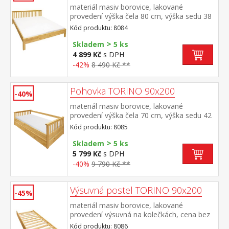
materiál masiv borovice, lakované
provedení výška čela 80 cm, výška sedu 38
cm, cena bez roštu a matrace minimální
Kód produktu: 8084
doporučená výška matrace 15
>
cm doporučený rozměr matrace 180 × 200
Skladem
5 ks
cm nebo 2 kusy 90 × 200 cm a rošt R4
4 899 Kč
s DPH
nebo 2 kusy R1 doporučená nosnost do
-42%
8 490 Kč **
120 kg na každé polovině postele
Pohovka TORINO 90x200
-40%
materiál masiv borovice, lakované
provedení výška čela 70 cm, výška sedu 42
cm, cena bez roštu a matrace minimální
Kód produktu: 8085
doporučená výška matrace 15
>
cm doporučený rozměr matrace 90 × 200
Skladem
5 ks
cm a rošt R1 k pohovce možno dokoupit
5 799 Kč
s DPH
výsuvnou přistýlku TORINO 8086 nebo
-40%
9 790 Kč **
8086K
Výsuvná postel TORINO 90x200
-45%
materiál masiv borovice, lakované
provedení výsuvná na kolečkách, cena bez
matrace maximální doporučená výška
Kód produktu: 8086