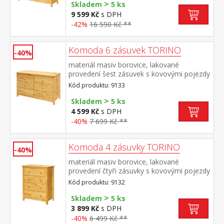
>
Skladem
5 ks
9 599 Kč
s DPH
-42%
16 590 Kč **
Komoda 6 zásuvek TORINO
-40%
materiál masiv borovice, lakované
provedení šest zásuvek s kovovými pojezdy
Kód produktu: 9133
>
Skladem
5 ks
4 599 Kč
s DPH
-40%
7 699 Kč **
Komoda 4 zásuvky TORINO
-40%
materiál masiv borovice, lakované
provedení čtyři zásuvky s kovovými pojezdy
Kód produktu: 9132
>
Skladem
5 ks
3 899 Kč
s DPH
-40%
6 499 Kč **