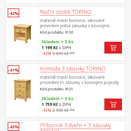
Noční stolek TORINO
-42%
materiál masiv borovice, lakované
provedení jedna zásuvka s kovovými
pojezdy
Kód produktu: 9130
>
Skladem
5 ks
1 199 Kč
s DPH
-42%
2 099 Kč **
Komoda 3 zásuvky TORINO
-41%
materiál masiv borovice, lakované
provedení tři zásuvky s kovovými pojezdy
Kód produktu: 9131
>
Skladem
5 ks
1 759 Kč
s DPH
-41%
2 990 Kč **
Příborník 3 dveře + 3 zásuvky
-43%