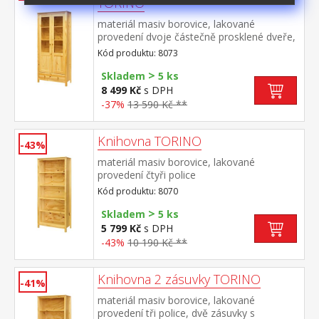
TORINO
materiál masiv borovice, lakované
provedení dvoje částečně prosklené dveře,
tři police jedna zásuvka s kovovými pojezdy
Kód produktu: 8073
>
Skladem
5 ks
8 499 Kč
s DPH
-37%
13 590 Kč **
Knihovna TORINO
-43%
materiál masiv borovice, lakované
provedení čtyři police
Kód produktu: 8070
>
Skladem
5 ks
5 799 Kč
s DPH
-43%
10 190 Kč **
Knihovna 2 zásuvky TORINO
-41%
materiál masiv borovice, lakované
provedení tři police, dvě zásuvky s