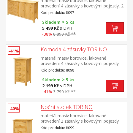
materiál masiv borovice, lakované
provedení 4 zásuvky s kovovými pojezdy, 2
plné dveře, 1 police
Kód produktu: 8097
>
Skladem
5 ks
5 499 Kč
s DPH
-38%
8 890 Kč **
Komoda 4 zásuvky TORINO
-41%
materiál masiv borovice, lakované
provedení 4 zásuvky s kovovými pojezdy
Kód produktu: 8098
>
Skladem
5 ks
2 199 Kč
s DPH
-41%
3 790 Kč **
Noční stolek TORINO
-40%
materiál masiv borovice, lakované
provedení 2 zásuvky s kovovými pojezdy
Kód produktu: 8099